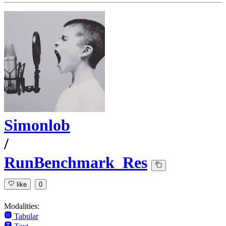
Simonlob
/
RunBenchmark_Res
like
0
Modalities:
Tabular