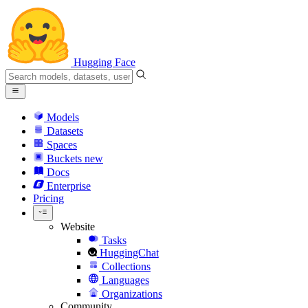
Hugging Face
Models
Datasets
Spaces
Buckets
new
Docs
Enterprise
Pricing
Website
Tasks
HuggingChat
Collections
Languages
Organizations
Community