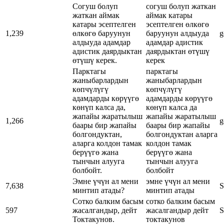
Согуш болуп
согуш болуп жаткан
жаткан аймак
аймак катары
катары эсептелген
эсептелген өлкөгө
1,239
өлкөгө баруунун
баруунун алдыyда
g
алдыyда адамдар
адамдар адистик
адистик даярдыктан
даярдыктан өтүшү
өтүшү керек.
керек
Парктагы
парктагы
жаныбарлардын
жаныбарлардын
көпчүлүгү
көпчүлүгү
адамдарды көрүүгө
адамдарды көрүүгө
көнүп калса да,
көнүп калса да
жапайы жаратылыш
жапайы жаратылыш
1,266
g
баары бир жапайы
баары бир жапайы
болгондуктан,
болгондуктан аларга
аларга колдон тамак
колдон тамак
берүүгө жана
берүүгө жана
тынчын алууга
тынчын алууга
болбойт.
болбойт
Эмне үчүн ал мени
эмне үчүн ал мени
7,638
S
минтип атады?
минтип атады
Сотко балким басым
сотко балким басым
597
жасалгандыр, дейт
жасалгандыр дейт
S
Токтакунов.
токтакунов