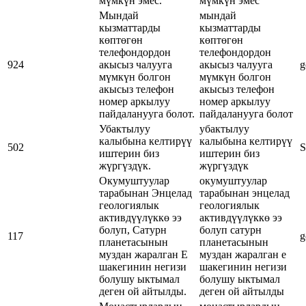
мүмкүн эмес.
мүмкүн эмес
Мындай
мындай
кызматтарды
кызматтарды
көптөгөн
көптөгөн
телефондордон
телефондордон
924
акысыз чалууга
акысыз чалууга
g
мүмкүн болгон
мүмкүн болгон
акысыз телефон
акысыз телефон
номер аркылуу
номер аркылуу
пайдаланууга болот.
пайдаланууга болот
Убактылуу
убактылуу
калыбына келтирүү
калыбына келтирүү
502
S
иштерин биз
иштерин биз
жүргүздүк.
жүргүздүк
Окумуштуулар
окумуштуулар
тарабынан Энцелад
тарабынан энцелад
геологиялык
геологиялык
активдүүлүккө ээ
активдүүлүккө ээ
болуп, Сатурн
болуп сатурн
117
g
планетасынын
планетасынын
муздан жаралган Е
муздан жаралган е
шакегинин негизи
шакегинин негизи
болушу ыктымал
болушу ыктымал
деген ой айтылды.
деген ой айтылды