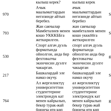
кылыш керек?
кылыш керек
Ачык
ачык
маалыматтардын
маалыматтардын
970
S
негизинде айтып
негизинде айтып
беребиз.
беребиз
Жан сакчылар
жан сакчылар
Мамбеталиев менен
мамбеталиев менен
793
S
кошо УКККББга
кошо укккббга
жеткирилген.
жеткирилген
Спорт алгач дуэль
спорт алгач дуэль
форматында
форматында
ойнолгон, анда бир
ойнолгон анда бир
530
g
фехтовалчы
фехтовалчы
экинчисин дуэлге
экинчисин дуэлге
чакырган.
чакырган
Башкалардай эле
башкалардай эле
217
S
намаз окучу.
намаз окучу
Ал жергиликтүү
ал жергиликтүү
университеттин
университеттин
студенттерине
студенттерине
электрондук кат
электрондук кат
764
менен кайрылып,
менен кайрылып
g
бекер турак-жай
бекер турак-жай
боюнча өтө көп
боюнча өтө көп