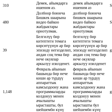
Демек, айымдарга
демек айымдарга
310
S
ишеним аз.
ишеним аз
Долбоор боюнча
долбоор боюнча
Бишкек шаарына
бишкек шаарына
480
видео байкоо
видео байкоо
S
жабдыктары
жабдыктары
орнотулмак.
орнотулмак
Белгилүү бир
белгилүү бир
китептеги темага
китептеги темага
көрсөтүүнүн ар бир
көрсөтүүнүн ар бир
39
эпизоду негизделип,
эпизоду негизделип
g
андан соң тема бир
андан соң тема бир
нече окуялар
нече окуялар
аркылуу изилденет.
аркылуу изилденет
Февраль айынын
февраль айынын
башында бир нече
башында бир нече
киши ар түрдүү
киши ар түрдүү
аппараттык
аппараттык
камсыздоону жана
камсыздоону жана
1,148
программаларды
программаларды
g
колдонуу менен
колдонуу менен
ачылышты
ачылышты
ырасташты, бул
ырасташты бул
шейшемби күнү
шейшемби күнү