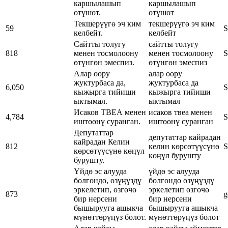
каршылашып
каршылашып
өтүшөт.
өтүшөт
Текшерүүгө эч ким
текшерүүгө эч ким
59
S
келбейт.
келбейт
Сайтты толугу
сайтты толугу
818
менен тосмолоону
менен тосмолоону
S
өтүнгөн эмеспиз.
өтүнгөн эмеспиз
Алар оору
алар оору
жуктурбаса да,
жуктурбаса да
6,050
S
кыжырга тийиши
кыжырга тийиши
ыктымал.
ыктымал
Исаков ТВЕА менен
исаков твеа менен
4,784
S
иштөөнү суранган.
иштөөнү суранган
Депутаттар
депутаттар кайрадан
кайрадан Келин
812
келин көрсөтүүсүнө
S
көрсөтүүсүнө көңүл
көңүл бурушту
бурушту.
Үйдө эс алууда
үйдө эс алууда
болгондо, өзүңүздү
болгондо өзүңүздү
эркелетип, өзгөчө
эркелетип өзгөчө
873
g
бир нерсени
бир нерсени
бышырууга ашыкча
бышырууга ашыкча
мүнөттөрүңүз болот.
мүнөттөрүңүз болот