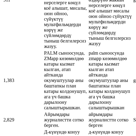
нерселерге көңүл
нерселерге көңүл
коё алышат, мисалы,
коё алышат мисалы
оюн ойноо,
оюн ойноо сүйүктүү
сүйүктүү
мультфильмдерди
мультфильмдерди
көрүү же
көрүү же
сүйлөмдөрдү
сүйлөмдөрдү
тыныш белгилерсиз
тыныш белгилерсиз
жазуу
жазуу.
PALM сыноосунда,
palm сыноосунда
ZMapp көзөмөлдөө
zmapp көзөмөлдөө
катары кызмат
катары кызмат
кылган, атап
кылган атап
айтканда
айтканда
1,383
окумуштуулар аны
окумуштуулар аны
g
баштапкы план
баштапкы план
катары колдонушуп,
катары колдонушуп
ага үч башка
ага үч башка
дарылоону
дарылоону
салыштырышкан.
салыштырышкан
Айрымдары
айрымдары
2,829
журналистти сотко
журналистти сотко
S
берген.
берген
Д-күнүндө конуу
д-күнүндө конуу