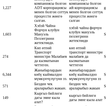
компаниясы болгон
компаниясы болгон
1,227
ADT корпорациясы
adt корпорациясы
g
менен болгон соттук
менен болгон соттук
процессти жөнгө
процессти жөнгө
салган.
салган
Хэбэй Чайна
хэбэй чайна форчун
Форчун клубун
клубун мануэль
1,603
Мануэль
S
пеллегрини
Пеллегрини
жетектөөдө
жетектөөдө.
Көп өтпөй
көп өтпөй
Транспорт
транспорт министри
274
министри Малабаев
малабаев да
S
да кызматынан
кызматынан
четтеген.
четтеген
Жаныбарлардын
жаныбарлардын
6,344
көбү кыймылдоо
көбү кыймылдоо
S
мүмкүнчүлүгүнө ээ.
мүмкүнчүлүгүнө ээ
Биздин чек
биздин чек
571
S
араларыбыз жакын.
араларыбыз жакын
Кыргыз бийлиги
кыргыз бийлиги
149
дагы эмне кыла
S
дагы эмне кыла алат
алат?