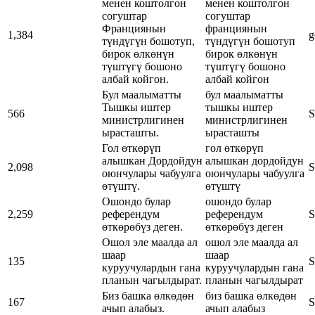
менен коштолгон
менен коштолгон
согуштар
согуштар
Франциянын
франциянын
1,384
g
түндүгүн бошотуп,
түндүгүн бошотуп
бирок өлкөнүн
бирок өлкөнүн
түштүгү бошоно
түштүгү бошоно
албай койгон.
албай койгон
Бул маалыматты
бул маалыматты
Тышкы иштер
тышкы иштер
566
S
министрлигинен
министрлигинен
ырасташты.
ырасташты
Гол өткөрүп
гол өткөрүп
алышкан Дордойдун
алышкан дордойдун
2,098
S
оюнчулары чабуулга
оюнчулары чабуулга
өтүштү.
өтүштү
Ошондо булар
ошондо булар
2,259
референдум
референдум
S
өткөрөбүз деген.
өткөрөбүз деген
Ошол эле маалда ал
ошол эле маалда ал
шаар
шаар
135
S
куруучулардын гана
куруучулардын гана
планын чагылдырат.
планын чагылдырат
Биз башка өлкөдөн
биз башка өлкөдөн
167
S
ачып алабыз.
ачып алабыз