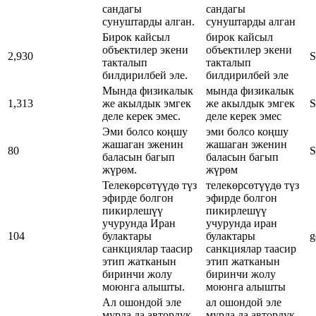
сандагы
сандагы
сунуштарды алган.
сунуштарды алган
Бирок кайсыл
бирок кайсыл
объектилер экени
объектилер экени
2,930
S
такталып
такталып
билдирилбей эле.
билдирилбей эле
Мында физикалык
мында физикалык
1,313
же акылдык эмгек
же акылдык эмгек
S
деле керек эмес.
деле керек эмес
Эми болсо коңшу
эми болсо коңшу
жашаган эженин
жашаган эженин
80
S
баласын багып
баласын багып
жүрөм.
жүрөм
Телекөрсөтүүдө түз
телекөрсөтүүдө түз
эфирде болгон
эфирде болгон
пикирлешүү
пикирлешүү
учурунда Иран
учурунда иран
104
булактары
булактары
g
санкциялар таасир
санкциялар таасир
этип жатканын
этип жатканын
биринчи жолу
биринчи жолу
моюнга алышты.
моюнга алышты
Ал ошондой эле
ал ошондой эле
мурда да автордук
мурда да автордук