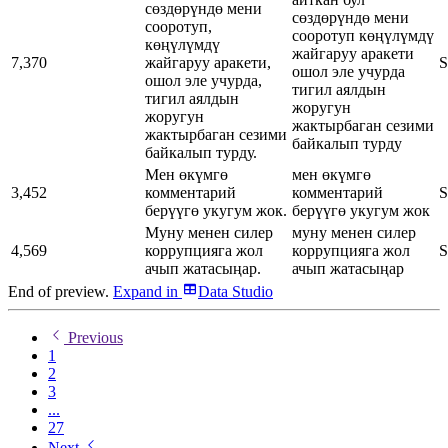
сөздөрүндө мени
сөздөрүндө мени
сооротуп,
сооротуп көңүлүмдү
көңүлүмдү
жайгаруу аракети
7,370
жайгаруу аракети,
S
ошол эле учурда
ошол эле учурда,
тигил аялдын
тигил аялдын
жоругун
жоругун
жактырбаган сезими
жактырбаган сезими
байкалып турду
байкалып турду.
Мен өкүмгө
мен өкүмгө
3,452
комментарий
комментарий
S
берүүгө укугум жок.
берүүгө укугум жок
Муну менен силер
муну менен силер
4,569
коррупцияга жол
коррупцияга жол
S
ачып жатасыңар.
ачып жатасыңар
End of preview.
Expand
in
Data Studio
Previous
1
2
3
...
27
Next