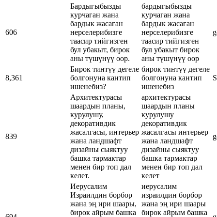
Бардыгыбызды
бардыгыбызды
курчаган жана
курчаган жана
бардык жасаган
бардык жасаган
606
нерселерибизге
нерселерибизге
g
таасир тийгизген
таасир тийгизген
бул убакыт, бирок
бул убакыт бирок
аны түшүнүү оор.
аны түшүнүү оор
Бирок тинтүү дегеле
бирок тинтүү дегеле
8,361
болгонуна кантип
болгонуна кантип
S
ишенебиз?
ишенебиз
Архитектурасы
архитектурасы
шаардын планы,
шаардын планы
курулушу,
курулушу
декоративдик
декоративдик
жасалгасы, интерьер
жасалгасы интерьер
839
g
жана ландшафт
жана ландшафт
дизайны сыяктуу
дизайны сыяктуу
башка тармактар
башка тармактар
менен бир топ дал
менен бир топ дал
келет.
келет
Иерусалим
иерусалим
Израилдин борбор
израилдин борбор
жана эң ири шаары,
жана эң ири шаары
бирок айрым башка
бирок айрым башка
694
g