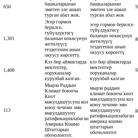
башкаларынан
башкаларынан
650
S
эмитен эле ашып
эмитен эле ашып
турган абал жок.
турган абал жок
Эгер гормон
эгер гормон берилсе
берилсе,
түйүлдүктөгү
түйүлдүктөгү
баланын өпкөсүнүн
1,301
баланын өпкөсүнүн
g
жетилүүсү
жетилүүсү
тездегенин анын
тездегенин анын
окуусу көрсөттү
окуусу көрсөттү.
Кээ бир аймактарда
кээ бир аймактарда
мектептер,
мектептер
1,408
S
ооруканалар
ооруканалар
курулбай калган.
курулбай калган
Мырза Раддын
мырза раддын
Климат боюнча
климат боюнча киот
Киот
макулдашуусуна кол
макулдашуусуна кол
коюу чечими эми
коюу чечими эми
113
макулдашууну
g
макулдашууну
ратификациялабаган
ратификациялабаган
америка кошмо
Америка Кошмо
штаттарын
Штаттарын
обочолонтот
обочолонтот.