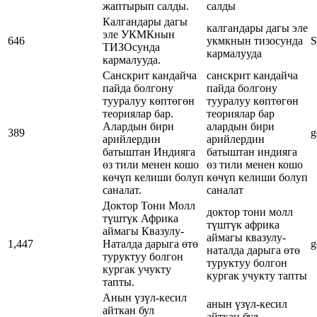
жаптырып салды.
салды
Калгандары дагы
калгандары дагы эле
эле УКМКнын
646
укмкнын тизосунда
S
ТИЗОсунда
кармалууда
кармалууда.
Санскрит кандайча
санскрит кандайча
пайда болгону
пайда болгону
тууралуу көптөгөн
тууралуу көптөгөн
теориялар бар.
теориялар бар
Алардын бири
алардын бири
389
g
арийлердин
арийлердин
батыштан Индияга
батыштан индияга
өз тили менен кошо
өз тили менен кошо
көчүп келиши болуп
көчүп келиши болуп
саналат.
саналат
Доктор Тони Молл
доктор тони молл
түштүк Африка
түштүк африка
аймагы Квазулу-
аймагы квазулу-
1,447
Наталда дарыга өтө
g
наталда дарыга өтө
туруктуу болгон
туруктуу болгон
кургак учукту
кургак учукту тапты
тапты.
Анын үзүл-кесил
анын үзүл-кесил
айткан бул
айткан бул