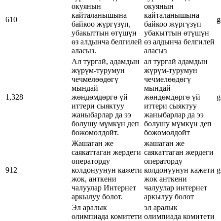
окуянын
окуянын
кайталанышына
кайталанышына
610
g
байкоо жүргүзүп,
байкоо жүргүзүп
убакыттын өтүшүн
убакыттын өтүшүн
өз алдынча белгилей
өз алдынча белгилей
аласыз.
аласыз
Ал тургай, адамдын
ал тургай адамдын
жүрүм-турумун
жүрүм-турумун
чечмелөөдөгү
чечмелөөдөгү
мындай
мындай
1,328
жөндөмдөргө үй
жөндөмдөргө үй
g
иттери сыяктуу
иттери сыяктуу
жаныбарлар да ээ
жаныбарлар да ээ
болушу мүмкүн деп
болушу мүмкүн деп
божомолдойт.
божомолдойт
Жашаган же
жашаган же
саякаттаган жердеги
саякаттаган жердеги
операторду
операторду
912
колдонуунун кажети
колдонуунун кажети
g
жок, анткени
жок анткени
чалуулар Интернет
чалуулар интернет
аркылуу болот.
аркылуу болот
Эл аралык
эл аралык
олимпиада комитети
олимпиада комитети