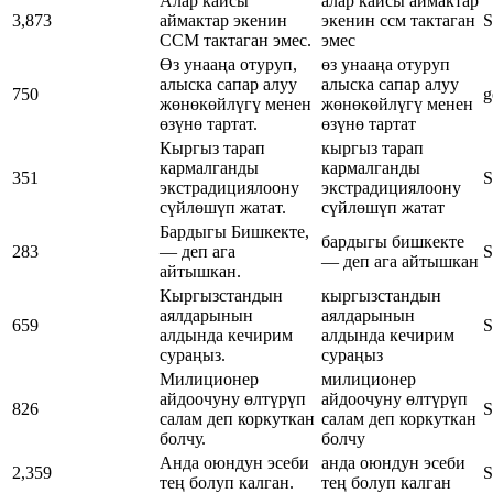
Алар кайсы
алар кайсы аймактар
3,873
аймактар экенин
экенин ссм тактаган
S
ССМ тактаган эмес.
эмес
Өз унааңа отуруп,
өз унааңа отуруп
алыска сапар алуу
алыска сапар алуу
750
g
жөнөкөйлүгү менен
жөнөкөйлүгү менен
өзүнө тартат.
өзүнө тартат
Кыргыз тарап
кыргыз тарап
кармалганды
кармалганды
351
S
экстрадициялоону
экстрадициялоону
сүйлөшүп жатат.
сүйлөшүп жатат
Бардыгы Бишкекте,
бардыгы бишкекте
283
— деп ага
S
— деп ага айтышкан
айтышкан.
Кыргызстандын
кыргызстандын
аялдарынын
аялдарынын
659
S
алдында кечирим
алдында кечирим
сураңыз.
сураңыз
Милиционер
милиционер
айдоочуну өлтүрүп
айдоочуну өлтүрүп
826
S
салам деп коркуткан
салам деп коркуткан
болчу.
болчу
Анда оюндун эсеби
анда оюндун эсеби
2,359
S
тең болуп калган.
тең болуп калган