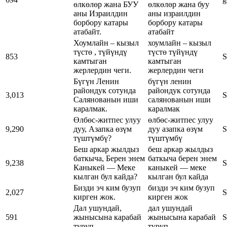
өлкөлөр жана БУУ
өлкөлөр жана буу
аны Израилдин
аны израилдин
борбору катары
борбору катары
атабайт.
атабайт
Хоумлайн – кызыл
хоумлайн – кызыл
түстө , түйүндү
түстө түйүндү
853
S
камтыган
камтыган
жерлердин чеги.
жерлердин чеги
Бүгүн Ленин
бүгүн ленин
райондук сотунда
райондук сотунда
3,013
S
Салянованын иши
салянованын иши
каралмак.
каралмак
Өлбөс-житпес улуу
өлбөс-житпес улуу
9,290
дуу, Азапка өзүм
дуу азапка өзүм
S
түштүмбү?
түштүмбү
Беш аркар жылдыз
беш аркар жылдыз
баткыча, Берен энем
баткыча берен энем
9,238
S
Каныкей — Меке
каныкей — меке
кылган бул кайда?
кылган бул кайда
Бизди эч ким бузуп
бизди эч ким бузуп
2,027
S
кирген жок.
кирген жок
Дал ушундай,
дал ушундай
591
жынысына карабай
жынысына карабай
S
туруп.
туруп