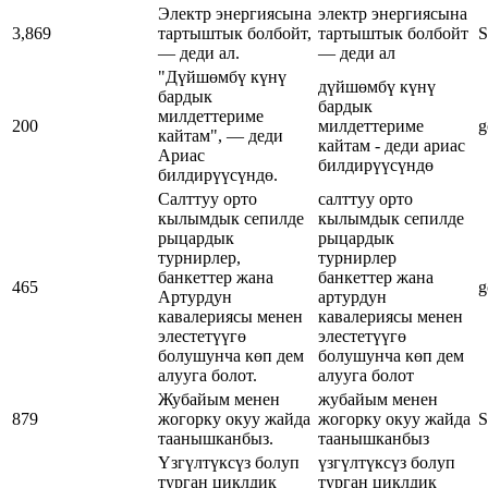
Электр энергиясына
электр энергиясына
3,869
тартыштык болбойт,
тартыштык болбойт
S
— деди ал.
— деди ал
"Дүйшөмбү күнү
дүйшөмбү күнү
бардык
бардык
милдеттериме
200
милдеттериме
g
кайтам", — деди
кайтам - деди ариас
Ариас
билдирүүсүндө
билдирүүсүндө.
Салттуу орто
салттуу орто
кылымдык сепилде
кылымдык сепилде
рыцардык
рыцардык
турнирлер,
турнирлер
банкеттер жана
банкеттер жана
465
g
Артурдун
артурдун
кавалериясы менен
кавалериясы менен
элестетүүгө
элестетүүгө
болушунча көп дем
болушунча көп дем
алууга болот.
алууга болот
Жубайым менен
жубайым менен
879
жогорку окуу жайда
жогорку окуу жайда
S
таанышканбыз.
таанышканбыз
Үзгүлтүксүз болуп
үзгүлтүксүз болуп
турган циклдик
турган циклдик