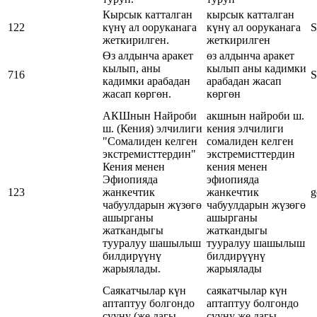
Кырсык катталган
кырсык катталган
122
күнү ал ооруканага
күнү ал ооруканага
S
жеткирилген.
жеткирилген
Өз алдынча аракет
өз алдынча аракет
кылып, аны
кылып аны кадимки
716
S
кадимки арабадан
арабадан жасап
жасап көргөн.
көргөн
АКШнын Найроби
акшнын найроби ш.
ш. (Кения) элчилиги
кения элчилиги
"Сомалиден келген
сомалиден келген
экстремисттердин"
экстремисттердин
Кения менен
кения менен
Эфиопияда
эфиопияда
123
жанкечтик
жанкечтик
g
чабуулдарын жүзөгө
чабуулдарын жүзөгө
ашырганы
ашырганы
жаткандыгы
жаткандыгы
тууралуу шашылыш
тууралуу шашылыш
билдирүүнү
билдирүүнү
жарыялады.
жарыялады
Саякатчылар күн
саякатчылар күн
аптаптуу болгондо
аптаптуу болгондо
сууну (же дагы
сууну же дагы