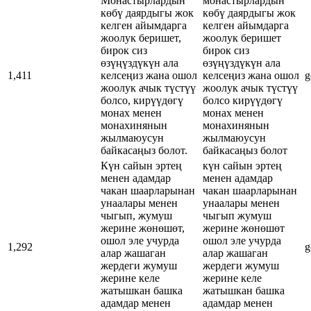
Монастырлардын
монастырлардын
көбү даярдыгы жок
көбү даярдыгы жок
келген айымдарга
келген айымдарга
жоолук беришет,
жоолук беришет
бирок сиз
бирок сиз
өзүңүздүкүн ала
өзүңүздүкүн ала
1,411
келсеңиз жана ошол
келсеңиз жана ошол
g
жоолук ачык түстүү
жоолук ачык түстүү
болсо, кирүүдөгү
болсо кирүүдөгү
монах менен
монах менен
монахинянын
монахинянын
жылмаюусун
жылмаюусун
байкасаңыз болот.
байкасаңыз болот
Күн сайын эртең
күн сайын эртең
менен адамдар
менен адамдар
чакан шаарларынан
чакан шаарларынан
унаалары менен
унаалары менен
чыгып, жумуш
чыгып жумуш
жерине жөнөшөт,
жерине жөнөшөт
ошол эле учурда
ошол эле учурда
1,292
g
алар жашаган
алар жашаган
жердеги жумуш
жердеги жумуш
жерине келе
жерине келе
жатышкан башка
жатышкан башка
адамдар менен
адамдар менен