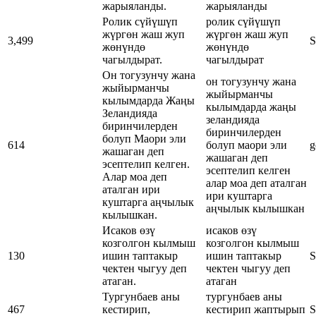
жарыяланды.
жарыяланды
Ролик сүйүшүп
ролик сүйүшүп
жүргөн жаш жуп
жүргөн жаш жуп
3,499
S
жөнүндө
жөнүндө
чагылдырат.
чагылдырат
Он тогузунчу жана
он тогузунчу жана
жыйырманчы
жыйырманчы
кылымдарда Жаңы
кылымдарда жаңы
Зеландияда
зеландияда
биринчилерден
биринчилерден
болуп Маори эли
614
болуп маори эли
g
жашаган деп
жашаган деп
эсептелип келген.
эсептелип келген
Алар моа деп
алар моа деп аталган
аталган ири
ири куштарга
куштарга аңчылык
аңчылык кылышкан
кылышкан.
Исаков өзү
исаков өзү
козголгон кылмыш
козголгон кылмыш
130
ишин таптакыр
ишин таптакыр
S
чектен чыгуу деп
чектен чыгуу деп
атаган.
атаган
Тургунбаев аны
тургунбаев аны
467
кестирип,
кестирип жаптырып
S