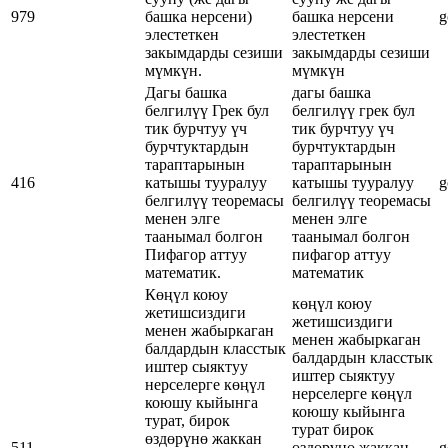
979
башка нерсени)
башка нерсени
g
элестеткен
элестеткен
закымдарды сезиши
закымдарды сезиши
мүмкүн.
мүмкүн
Дагы башка
дагы башка
белгилүү Грек бул
белгилүү грек бул
тик бурчтуу үч
тик бурчтуу үч
бурчтуктардын
бурчтуктардын
тараптарынын
тараптарынын
416
катышы тууралуу
катышы тууралуу
g
белгилүү теоремасы
белгилүү теоремасы
менен элге
менен элге
таанымал болгон
таанымал болгон
Пифагор аттуу
пифагор аттуу
математик.
математик
Көңүл коюу
көңүл коюу
жетишсиздиги
жетишсиздиги
менен жабыркаган
менен жабыркаган
балдардын класстык
балдардын класстык
иштер сыяктуу
иштер сыяктуу
нерселерге көңүл
нерселерге көңүл
коюшу кыйынга
коюшу кыйынга
турат, бирок
турат бирок
өздөрүнө жаккан
511
өздөрүнө жаккан
g