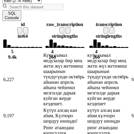
SQL
Console
id
raw_transcription
transcription
int64
string
lengths
string
lengths
5
4
4
Куту сымал
куту сымал
9.4k
268
266
медузалар бир миң
медузалар бир миң
жети жүз жетимиш
жети жүз жетимиш
шаарынын
шаарынын
түндүгүндө октябрь
түндүгүндө октябрь
6,227
S
айынан апрель
айынан апрель
айына чейинки
айына чейинки
мезгилде дарыя
мезгилде дарыя
куйган жерде
куйган жерде
кездешет.
кездешет
Күтүп алсаң кан
күтүп алсаң кан
9,197
абам, Күлчоро
абам күлчоро
S
шордуу иниңди!
шордуу иниңди
Ринг атаандаш
ринг атаандаш
коопсуздук
коопсуздук