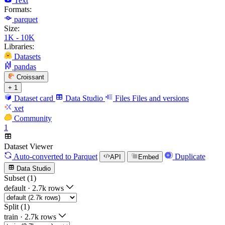
Text
Formats:
parquet
Size:
1K - 10K
Libraries:
Datasets
pandas
Croissant
+ 1
Dataset card
Data Studio
Files
Files and versions
xet
Community
1
Dataset Viewer
Auto-converted
to Parquet
Duplicate
API
Embed
Data Studio
Subset (1)
default
·
2.7k rows
Split (1)
train
·
2.7k rows