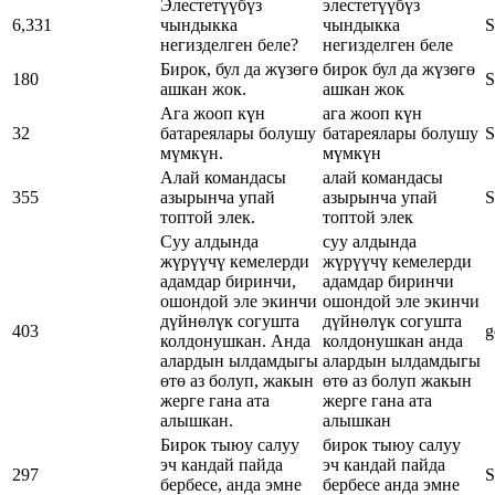
Элестетүүбүз
элестетүүбүз
6,331
чындыкка
чындыкка
S
негизделген беле?
негизделген беле
Бирок, бул да жүзөгө
бирок бул да жүзөгө
180
S
ашкан жок.
ашкан жок
Ага жооп күн
ага жооп күн
32
батареялары болушу
батареялары болушу
S
мүмкүн.
мүмкүн
Алай командасы
алай командасы
355
азырынча упай
азырынча упай
S
топтой элек.
топтой элек
Суу алдында
суу алдында
жүрүүчү кемелерди
жүрүүчү кемелерди
адамдар биринчи,
адамдар биринчи
ошондой эле экинчи
ошондой эле экинчи
дүйнөлүк согушта
дүйнөлүк согушта
403
g
колдонушкан. Анда
колдонушкан анда
алардын ылдамдыгы
алардын ылдамдыгы
өтө аз болуп, жакын
өтө аз болуп жакын
жерге гана ата
жерге гана ата
алышкан.
алышкан
Бирок тыюу салуу
бирок тыюу салуу
эч кандай пайда
эч кандай пайда
297
S
бербесе, анда эмне
бербесе анда эмне