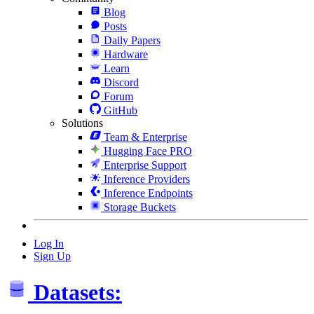
Blog
Posts
Daily Papers
Hardware
Learn
Discord
Forum
GitHub
Solutions
Team & Enterprise
Hugging Face PRO
Enterprise Support
Inference Providers
Inference Endpoints
Storage Buckets
Log In
Sign Up
Datasets: