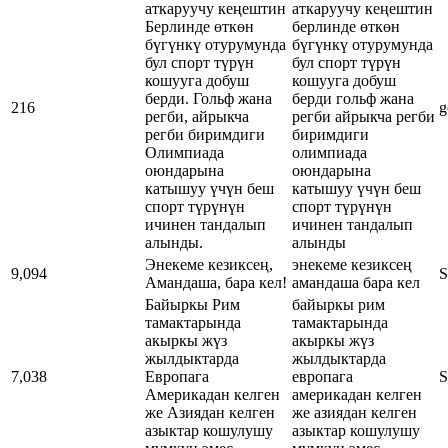
аткаруучу кеңештин
аткаруучу кеңештин
Берлинде өткөн
берлинде өткөн
бүгүнкү отурумунда
бүгүнкү отурумунда
бул спорт түрүн
бул спорт түрүн
кошууга добуш
кошууга добуш
берди. Гольф жана
берди гольф жана
216
g
регби, айрыкча
регби айрыкча регби
регби биримдиги
биримдиги
Олимпиада
олимпиада
оюндарына
оюндарына
катышуу үчүн беш
катышуу үчүн беш
спорт түрүнүн
спорт түрүнүн
ичинен тандалып
ичинен тандалып
алынды.
алынды
Энекеме кезиксең,
энекеме кезиксең
9,094
S
Амандаша, бара кел!
амандаша бара кел
Байыркы Рим
байыркы рим
тамактарында
тамактарында
акыркы жүз
акыркы жүз
жылдыктарда
жылдыктарда
7,038
Европага
европага
S
Америкадан келген
америкадан келген
же Азиядан келген
же азиядан келген
азыктар кошулушу
азыктар кошулушу