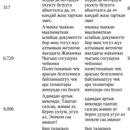
укукту бузууга
укукту бузууга
317
g
айыпталса да, эч
айыпталса да эч
кандай жаза тарткан
кандай жаза тарткан
эмес.
эмес
Ачыкка чыккан
ачыкка чыккан
маалыматкан
маалыматкан
ылайык документте
ылайык документте
бир миң тогуз жүз
бир миң тогуз жүз
алтымыш жетинчи
алтымыш жетинчи
жылдагы Жакынкы
жылдагы жакынкы
6,729
Чыгыш согушуна
чыгыш согушуна
S
чейинки
чейинки
Палестинанын чек
палестинанын чек
арасын белгилөөгө
арасын белгилөөгө
байланыштуу чек
байланыштуу чек
ара талаштары
ара талаштары
жөнүндө сөз болот.
жөнүндө сөз болот
Адамдан артык
адамдан артык
мекемди, Таштап
мекемди таштап
салсаң, жаман ат,
9,096
салсаң жаман ат
S
Берен уулум, угуп
берен уулум угуп ал
ал, Энекем саа
энекем саа аманат
аманат!
Бир талапкер
бир талапкер