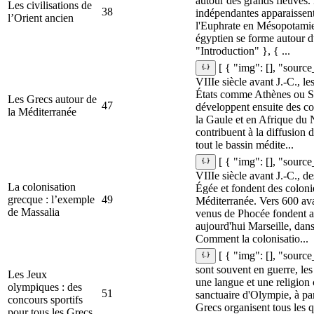
autour des grands fleuves. 
Les civilisations de
38
indépendantes apparaissent
l’Orient ancien
l'Euphrate en Mésopotamie
égyptien se forme autour du
"Introduction" }, { ...
[ { "img": [], "source
VIIIe siècle avant J.‑C., le
États comme Athènes ou Sp
Les Grecs autour de
47
développent ensuite des col
la Méditerranée
la Gaule et en Afrique du 
contribuent à la diffusion 
tout le bassin médite...
[ { "img": [], "source
VIIIe siècle avant J.‑C., d
La colonisation
Égée et fondent des colonie
grecque : l’exemple
49
Méditerranée. Vers 600 ava
de Massalia
venus de Phocée fondent ain
aujourd'hui Marseille, dan
Comment la colonisatio...
[ { "img": [], "source
sont souvent en guerre, les
Les Jeux
une langue et une religio
olympiques : des
51
sanctuaire d'Olympie, à par
concours sportifs
Grecs organisent tous les q
pour tous les Grecs