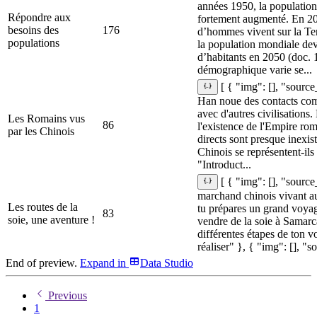
années 1950, la populatio
Répondre aux
fortement augmenté. En 201
besoins des
176
d’hommes vivent sur la Ter
populations
la population mondiale devr
d’habitants en 2050 (doc. 
démographique varie se...
[ { "img": [], "sourc
Han noue des contacts com
avec d'autres civilisations
Les Romains vus
86
l'existence de l'Empire rom
par les Chinois
directs sont presque inexi
Chinois se représentent-ils 
"Introduct...
[ { "img": [], "source
marchand chinois vivant au 
Les routes de la
tu prépares un grand voyage
83
soie, une aventure !
vendre de la soie à Samarc
différentes étapes de ton v
réaliser" }, { "img": [], "s
End of preview.
Expand
in
Data Studio
Previous
1