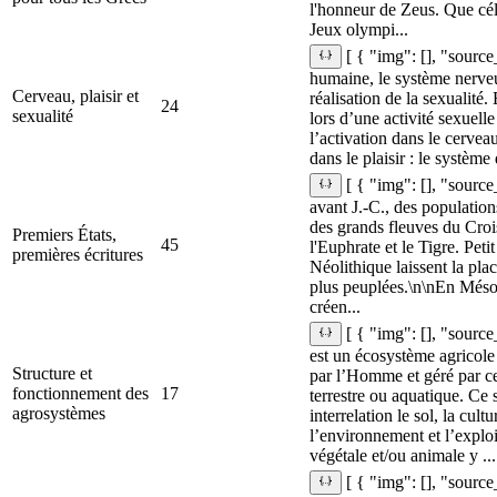
l'honneur de Zeus. Que cél
Jeux olympi...
[ { "img": [], "sourc
humaine, le système nerveu
Cerveau, plaisir et
réalisation de la sexualité. 
24
sexualité
lors d’une activité sexuelle
l’activation dans le cervea
dans le plaisir : le systèm
[ { "img": [], "source
avant J.‑C., des populatio
des grands fleuves du Croiss
Premiers États,
45
l'Euphrate et le Tigre. Petit
premières écritures
Néolithique laissent la plac
plus peuplées.\n\nEn Mésop
créen...
[ { "img": [], "sourc
est un écosystème agricole 
Structure et
par l’Homme et géré par cel
fonctionnement des
17
terrestre ou aquatique. Ce
agrosystèmes
interrelation le sol, la cult
l’environnement et l’explo
végétale et/ou animale y ...
[ { "img": [], "sourc