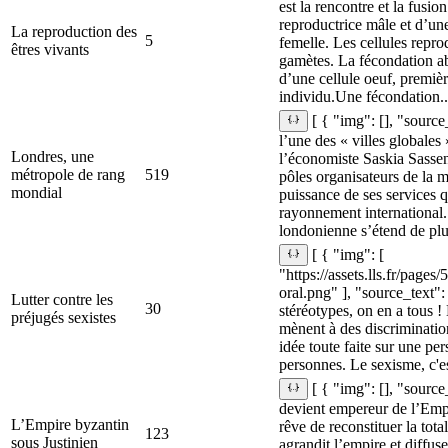
est la rencontre et la fusio
reproductrice mâle et d’une
La reproduction des
5
femelle. Les cellules repro
êtres vivants
gamètes. La fécondation ab
d’une cellule oeuf, premiè
individu.Une fécondation..
[ { "img": [], "source
l’une des « villes globales 
Londres, une
l’économiste Saskia Sasse
métropole de rang
519
pôles organisateurs de la mo
mondial
puissance de ses services q
rayonnement international
londonienne s’étend de plus
[ { "img": [
"https://assets.lls.fr/page
oral.png" ], "source_text":
Lutter contre les
30
stéréotypes, on en a tous ! 
préjugés sexistes
mènent à des discriminatio
idée toute faite sur une p
personnes. Le sexisme, c'est
[ { "img": [], "source
devient empereur de l’Empi
L’Empire byzantin
rêve de reconstituer la tota
123
sous Justinien
agrandit l’empire et diffuse