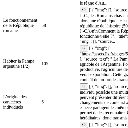
le règne d'Au...
[ { "img": [], "sourc
J.‑C., les Romains chassen
Le fonctionnement
alors une république : c'e
de la République
58
république de l'histoire (5
romaine
J.‑C.).\n\nComment la Ré
fonctionne-t-elle ?", "title
"img": [], "source...
[ { "img": [
"https://assets.lls.fr/pag
], "source_text": " La Pamp
Habiter la Pampa
105
agricole de l'Argentine. Fo
argentine (1/2)
productive, l'agriculture d
vers l'exportation. Cette g
connaît de profondes transf
[ { "img": [], "sourc
individu possède une multi
L'origine des
peuvent présenter différe
caractères
6
changements de couleur.L
individuels
espèce partagent les mêmes
permet de les reconnaitre. 
héréditaires, donc transmis 
[ { "img": [], "source