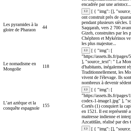
encadrée par une aristocr...
[ { "img": [], "sourc
ont construit près de quar
pendant plusieurs siècles. 
Les pyramides à la
44
Saqqarah, vers 2 700 avan
gloire de Pharaon
Gizeh, construites par les
Chéphren et Mykérinos vers
les plus majestue...
[ { "img": [
"https://assets.lls.fr/pag
], "source_text": " La Mon
Le nomadisme en
118
d'habitants, inégalement répa
Mongolie
Traditionnellement, les M
vivent de l'élevage. Ils son
nombreux à devenir sédenta
[ { "img": [
"https://assets.lls.fr/page
codex-1-image1.jpg" ], "s
L’art aztèque et la
155
Cortés (1) conquiert la cap
conquête espagnole
en 1521. Il est représenté 
maitresse indienne et inte
Azcatitlàn, réalisé par des 
[ { "img": [], "source