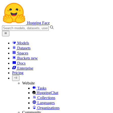
Hugging Face
Models
Datasets
Spaces
Buckets
new
Docs
Enterprise
Pricing
Website
Tasks
HuggingChat
Collections
Languages
Organizations
Community