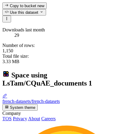
Copy to bucket
new
Use this dataset
Downloads last month
29
Number of rows:
1,150
Total file size:
3.33 MB
Space using
LsTam/CQuAE_documents
1
🥖
french-datasets/french-datasets
System theme
Company
TOS
Privacy
About
Careers