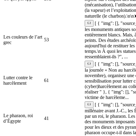
(mécanisation), l’utilisati
(la vapeur) et l’exploitati
naturelle (le charbon).\n\n
[ { "img": [], "source
les monuments antiques so
entièrement blancs. Mais, à 
Les couleurs de l’art
53
peints. Des études archéol
grec
aujourd'hui de restituer les
temps.\n À quoi les statues
ressemblaient-ils ?", ...
[ { "img": [], "source
la journée « Non au harcèl
novembre), organisez une
Lutter contre le
61
sensibilisation pour lutter c
harcèlement
(cyber)harcèlement au collè
réaliser " }, { "img": [], "s
victime de harcèleme...
[ { "img": [], "source
millénaire avant J.‑C., les
Le pharaon, roi
par un roi, le pharaon. Les
41
d’Égypte
des monuments imposants :
pour les dieux et des pyra
pharaon occupe-t-il dans la