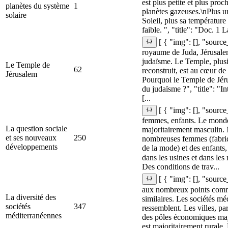
est plus petite et plus proc
planètes du système
1
planètes gazeuses.\nPlus un
solaire
Soleil, plus sa températur
faible. ", "title": "Doc. 1 
[ { "img": [], "source
royaume de Juda, Jérusalem 
judaïsme. Le Temple, plusie
Le Temple de
62
reconstruit, est au cœur de 
Jérusalem
Pourquoi le Temple de Jéru
du judaïsme ?", "title": "I
[...
[ { "img": [], "sour
femmes, enfants. Le monde
La question sociale
majoritairement masculin. 
et ses nouveaux
250
nombreuses femmes (fabriqu
développements
de la mode) et des enfants, 
dans les usines et dans les
Des conditions de trav...
[ { "img": [], "source
aux nombreux points comm
La diversité des
similaires. Les sociétés mé
sociétés
347
ressemblent. Les villes, par
méditerranéennes
des pôles économiques maj
est majoritairement rurale.