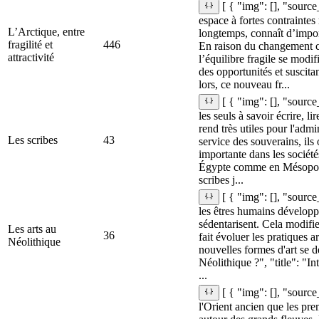
[ { "img": [], "source
espace à fortes contraintes
L’Arctique, entre
longtemps, connaît d’impo
fragilité et
446
En raison du changement cl
attractivité
l’équilibre fragile se modi
des opportunités et suscita
lors, ce nouveau fr...
[ { "img": [], "source
les seuls à savoir écrire, li
rend très utiles pour l'admi
Les scribes
43
service des souverains, ils
importante dans les société
Égypte comme en Mésopota
scribes j...
[ { "img": [], "sourc
les êtres humains développe
sédentarisent. Cela modifi
Les arts au
36
fait évoluer les pratiques a
Néolithique
nouvelles formes d'art se 
Néolithique ?", "title": "In
...
[ { "img": [], "source
l'Orient ancien que les pre