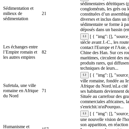
sédimentaires détritiques (
Sédimentation et
conglomérats, les grès ou le
milieux de
21
constituées d’un assemblag
sédimentation
diverses et inclus dans un 
sédimentaire se forme à pa
déposés dans un bassin (e
[ { "img": [], "source
siècle avant J.‑C., les rout
Les échanges entre
contact l'Europe et l'Asie,
l’Empire romain et
82
Chine des Han. Sur ces rout
les autres empires
maritimes, circulent des m
produits rares, qui diffusent
techniques de leurs...
[ { "img": [], "source
ville romaine, fondée au Ie
Sufetula, une ville
Afrique du Nord.\nLa cité 
romaine en Afrique
71
ses habitants deviennent d
du Nord
Située au carrefour des gr
commerciales africaines, la
s'enrichit.\n\nPourquo...
[ { "img": [], "sourc
une nouvelle vision de l'
son apparition, en réactio
Humanisme et