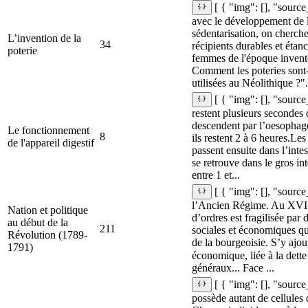
[ { "img": [], "sourc
avec le développement de l'
sédentarisation, on cherche
L’invention de la
34
récipients durables et éta
poterie
femmes de l'époque inventen
Comment les poteries sont-
utilisées au Néolithique ?".
[ { "img": [], "source
restent plusieurs secondes 
descendent par l’oesophage
Le fonctionnement
8
ils restent 2 à 6 heures.Le
de l'appareil digestif
passent ensuite dans l’intes
se retrouve dans le gros int
entre 1 et...
[ { "img": [], "source
l’Ancien Régime. Au XVIIIe
Nation et politique
d’ordres est fragilisée par 
au début de la
211
sociales et économiques qui
Révolution (1789-
de la bourgeoisie. S’y ajou
1791)
économique, liée à la dett
généraux... Face ...
[ { "img": [], "source
possède autant de cellules