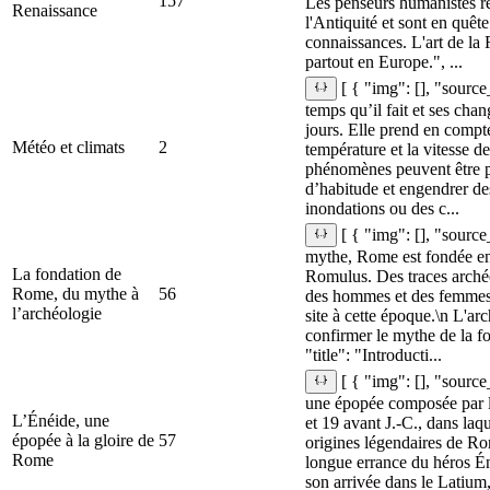
157
Les penseurs humanistes re
Renaissance
l'Antiquité et sont en quêt
connaissances. L'art de la 
partout en Europe.", ...
[ { "img": [], "source
temps qu’il fait et ses ch
jours. Elle prend en compte 
Météo et climats
2
température et la vitesse d
phénomènes peuvent être p
d’habitude et engendrer des
inondations ou des c...
[ { "img": [], "source
mythe, Rome est fondée en
La fondation de
Romulus. Des traces arché
Rome, du mythe à
56
des hommes et des femmes s
l’archéologie
site à cette époque.\n L'ar
confirmer le mythe de la 
"title": "Introducti...
[ { "img": [], "source
une épopée composée par le
L’Énéide, une
et 19 avant J.-C., dans laqu
épopée à la gloire de
57
origines légendaires de Rom
Rome
longue errance du héros Én
son arrivée dans le Latium,