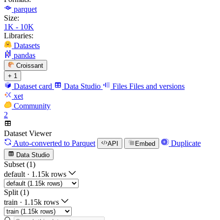
parquet
Size:
1K - 10K
Libraries:
Datasets
pandas
Croissant
+ 1
Dataset card
Data Studio
Files
Files and versions
xet
Community
2
Dataset Viewer
Auto-converted
to Parquet
Duplicate
API
Embed
Data Studio
Subset (1)
default
·
1.15k rows
Split (1)
train
·
1.15k rows