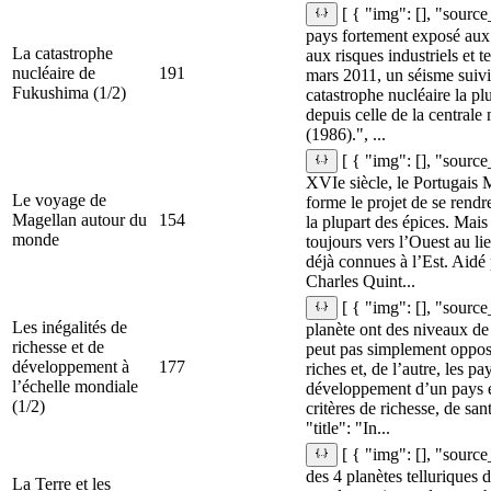
[ { "img": [], "source
pays fortement exposé aux 
La catastrophe
aux risques industriels et 
nucléaire de
191
mars 2011, un séisme suivi
Fukushima (1/2)
catastrophe nucléaire la p
depuis celle de la centrale
(1986).", ...
[ { "img": [], "sourc
XVIe siècle, le Portugais
Le voyage de
forme le projet de se rendr
Magellan autour du
154
la plupart des épices. Mais 
monde
toujours vers l’Ouest au li
déjà connues à l’Est. Aidé
Charles Quint...
[ { "img": [], "source
Les inégalités de
planète ont des niveaux de 
richesse et de
peut pas simplement oppose
développement à
177
riches et, de l’autre, les 
l’échelle mondiale
développement d’un pays 
(1/2)
critères de richesse, de san
"title": "In...
[ { "img": [], "source
des 4 planètes telluriques d
La Terre et les