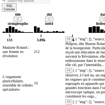
SQL
Console
title
did
da
string
lengths
int64
list
le
5
1
1
[ { "img": [], "sourc
133
3.89k
16
Phlipon, dite Manon Rolan
Madame Roland :
de la bourgeoisie. Particuli
une femme en
212
reçoit une éducation de ha
révolution
survient la Révolution, ell
enthousiasme dans le mouv
rôle clé, par l’intermédia...
[ { "img": [], "sourc
observer, à l’œil nu, un org
L’organisme
les organes qui le constitu
pluricellulaire,
10
regroupés en appareils qui 
ensemble de cellules
grandes fonctions dans l’
spécialisées
microscope optique, on peut
constituent les orga...
[ { "img": [], "sourc