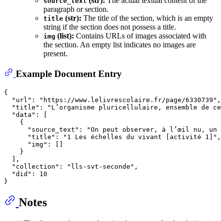
(str):
The actual textual content of the
source_text
paragraph or section.
(str):
The title of the section, which is an empty
title
string if the section does not possess a title.
(list):
Contains URLs of images associated with
img
the section. An empty list indicates no images are
present.
Example Document Entry
{
"url"
:
"https://www.lelivrescolaire.fr/page/6330739"
,
"title"
:
"L’organisme pluricellulaire, ensemble de ce
"data"
:
[
{
"source_text"
:
"On peut observer, à l’œil nu, un 
"title"
:
"1 Les échelles du vivant [activité 1]"
,
"img"
:
[
]
}
]
,
"collection"
:
"lls-svt-seconde"
,
"did"
:
10
}
Notes