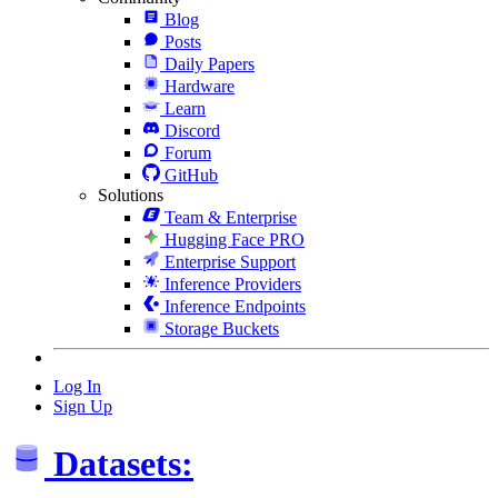
Blog
Posts
Daily Papers
Hardware
Learn
Discord
Forum
GitHub
Solutions
Team & Enterprise
Hugging Face PRO
Enterprise Support
Inference Providers
Inference Endpoints
Storage Buckets
Log In
Sign Up
Datasets: