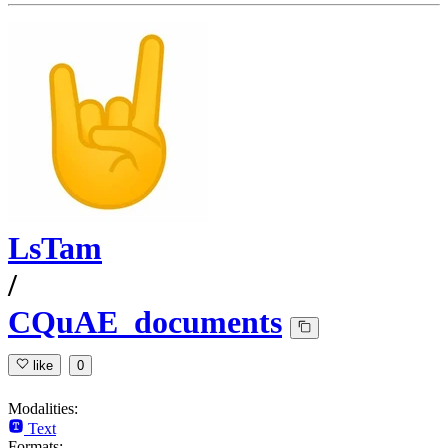
LsTam
/
CQuAE_documents
like
0
Modalities:
Text
Formats: