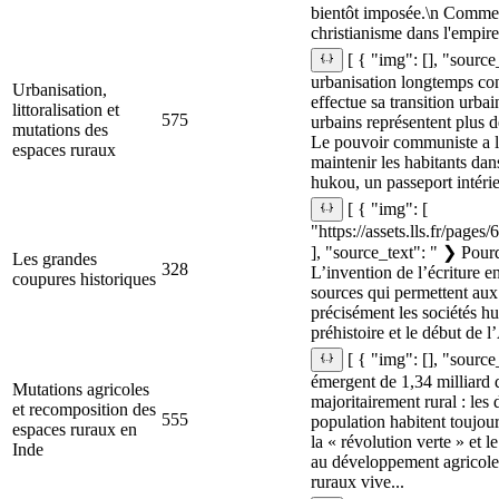
bientôt imposée.\n Commen
christianisme dans l'empire.
[ { "img": [], "sourc
urbanisation longtemps co
Urbanisation,
effectue sa transition urbai
littoralisation et
575
urbains représentent plus 
mutations des
Le pouvoir communiste a 
espaces ruraux
maintenir les habitants dan
hukou, un passeport intérieu
[ { "img": [
"https://assets.lls.fr/page
], "source_text": " ❯ Pourq
Les grandes
328
L’invention de l’écriture en
coupures historiques
sources qui permettent aux 
précisément les sociétés hu
préhistoire et le début de l’
[ { "img": [], "source
émergent de 1,34 milliard d
Mutations agricoles
majoritairement rural : les 
et recomposition des
555
population habitent toujou
espaces ruraux en
la « révolution verte » et l
Inde
au développement agricole e
ruraux vive...