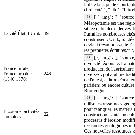
fait de la capitale Constant
chrétienté.", "title": "Intro
[ { "img": [], "source
Mésopotamie est une région 
située entre deux fleuves, l
La cité-État d’Uruk
39
Parmi les nombreuses cités-
construisent, Uruk, fondée
devient très\n puissante. C'
les premières écritures.\n \.
[ { "img": [], "sourc
diversité régionale. La nat
France rurale,
production de l'agriculture 
France urbaine
246
diverses : polyculture tradi
(1840-1870)
de l'ouest, culture céréaliè
parisien) ou encore cultur
Bourgogne...
[ { "img": [], "sour
utilise les ressources géolo
pour fabriquer les matériau
Érosion et activités
22
construction, santé, ameub
humaines
processus d’érosion modifi
ressources géologiques uti
Ces nouvelles ressources g