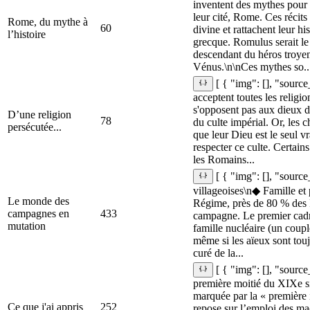
inventent des mythes pour 
leur cité, Rome. Ces récits
Rome, du mythe à
60
divine et rattachent leur hi
l’histoire
grecque. Romulus serait le 
descendant du héros troyen
Vénus.\n\nCes mythes so..
[ { "img": [], "sourc
acceptent toutes les religio
s'opposent pas aux dieux d
D’une religion
78
du culte impérial. Or, les c
persécutée...
que leur Dieu est le seul v
respecter ce culte. Certains
les Romains...
[ { "img": [], "source
villageoises\n◆ Famille et
Le monde des
Régime, près de 80 % des F
campagnes en
433
campagne. Le premier cadre 
mutation
famille nucléaire (un couple
même si les aïeux sont touj
curé de la...
[ { "img": [], "sourc
première moitié du XIXe si
marquée par la « première i
Ce que j'ai appris
252
repose sur l’emploi des ma