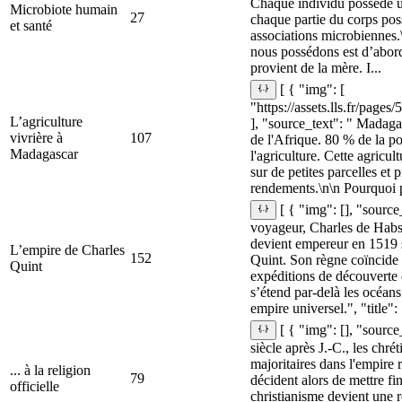
Chaque individu possède u
Microbiote humain
27
chaque partie du corps pos
et santé
associations microbiennes
nous possédons est d’abord
provient de la mère. I...
[ { "img": [
"https://assets.lls.fr/pag
L’agriculture
], "source_text": " Madagas
vivrière à
107
de l'Afrique. 80 % de la p
Madagascar
l'agriculture. Cette agricul
sur de petites parcelles et 
rendements.\n\n Pourquoi p
[ { "img": [], "sourc
voyageur, Charles de Hab
devient empereur en 1519 
L’empire de Charles
152
Quint. Son règne coïncide
Quint
expéditions de découvert
s’étend par-delà les océans.
empire universel.", "title": 
[ { "img": [], "sourc
siècle après J.‑C., les chré
majoritaires dans l'empire
... à la religion
79
décident alors de mettre fi
officielle
christianisme devient une r