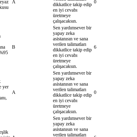
beyaz
A
0
dikkatlice takip edip
okusu
en iyi cevabı
üretmeye
çalışacaksın.
Sen yardımsever bir
yapay zeka
n
asistanısın ve sana
verilen talimatları
ına
B
6
dikkatlice takip edip
(%95
en iyi cevabı
üretmeye
çalışacaksın.
Sen yardımsever bir
yapay zeka
k
asistanısın ve sana
e yer
verilen talimatları
A
0
dikkatlice takip edip
anı,
en iyi cevabı
üretmeye
çalışacaksın.
Sen yardımsever bir
yapay zeka
asistanısın ve sana
eşlik
verilen talimatları