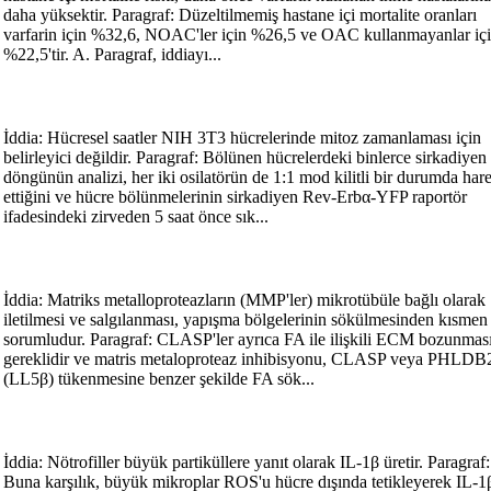
daha yüksektir. Paragraf: Düzeltilmemiş hastane içi mortalite oranları
varfarin için %32,6, NOAC'ler için %26,5 ve OAC kullanmayanlar iç
%22,5'tir. A. Paragraf, iddiayı...
İddia: Hücresel saatler NIH 3T3 hücrelerinde mitoz zamanlaması için
belirleyici değildir. Paragraf: Bölünen hücrelerdeki binlerce sirkadiyen
döngünün analizi, her iki osilatörün de 1:1 mod kilitli bir durumda har
ettiğini ve hücre bölünmelerinin sirkadiyen Rev-Erbα-YFP raportör
ifadesindeki zirveden 5 saat önce sık...
İddia: Matriks metalloproteazların (MMP'ler) mikrotübüle bağlı olarak
iletilmesi ve salgılanması, yapışma bölgelerinin sökülmesinden kısmen
sorumludur. Paragraf: CLASP'ler ayrıca FA ile ilişkili ECM bozunması
gereklidir ve matris metaloproteaz inhibisyonu, CLASP veya PHLDB
(LL5β) tükenmesine benzer şekilde FA sök...
İddia: Nötrofiller büyük partiküllere yanıt olarak IL-1β üretir. Paragraf:
Buna karşılık, büyük mikroplar ROS'u hücre dışında tetikleyerek IL-1