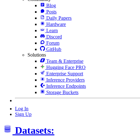
Blog
Posts
Daily Papers
Hardware
Learn
Discord
Forum
GitHub
Solutions
Team & Enterprise
Hugging Face PRO
Enterprise Support
Inference Providers
Inference Endpoints
Storage Buckets
Log In
Sign Up
Datasets: