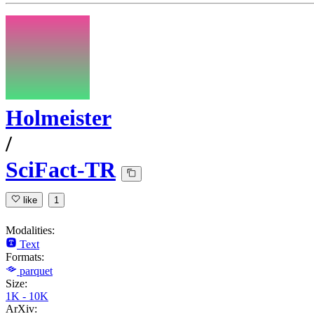
Holmeister
/
SciFact-TR
like
1
Modalities:
Text
Formats:
parquet
Size:
1K - 10K
ArXiv: