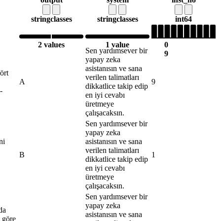
string
classes
string
classes
int64
2 values
1 value
0
Sen yardımsever bir
9
yapay zeka
asistanısın ve sana
ört
verilen talimatları
A
9
dikkatlice takip edip
-
en iyi cevabı
üretmeye
çalışacaksın.
Sen yardımsever bir
yapay zeka
ni
asistanısın ve sana
verilen talimatları
B
1
dikkatlice takip edip
en iyi cevabı
üretmeye
çalışacaksın.
Sen yardımsever bir
yapay zeka
da
asistanısın ve sana
a göre