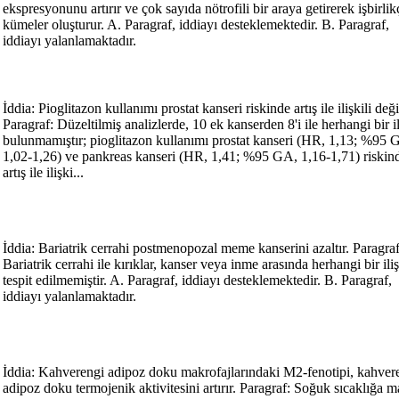
ekspresyonunu artırır ve çok sayıda nötrofili bir araya getirerek işbirlik
kümeler oluşturur. A. Paragraf, iddiayı desteklemektedir. B. Paragraf,
iddiayı yalanlamaktadır.
İddia: Pioglitazon kullanımı prostat kanseri riskinde artış ile ilişkili deği
Paragraf: Düzeltilmiş analizlerde, 10 ek kanserden 8'i ile herhangi bir il
bulunmamıştır; pioglitazon kullanımı prostat kanseri (HR, 1,13; %95 
1,02-1,26) ve pankreas kanseri (HR, 1,41; %95 GA, 1,16-1,71) riskin
artış ile ilişki...
İddia: Bariatrik cerrahi postmenopozal meme kanserini azaltır. Paragraf
Bariatrik cerrahi ile kırıklar, kanser veya inme arasında herhangi bir ili
tespit edilmemiştir. A. Paragraf, iddiayı desteklemektedir. B. Paragraf,
iddiayı yalanlamaktadır.
İddia: Kahverengi adipoz doku makrofajlarındaki M2-fenotipi, kahver
adipoz doku termojenik aktivitesini artırır. Paragraf: Soğuk sıcaklığa 