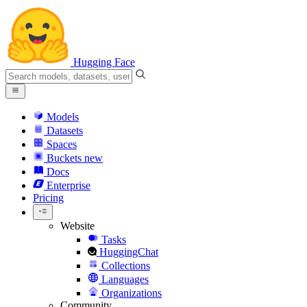
Hugging Face
Models
Datasets
Spaces
Buckets
new
Docs
Enterprise
Pricing
Website
Tasks
HuggingChat
Collections
Languages
Organizations
Community