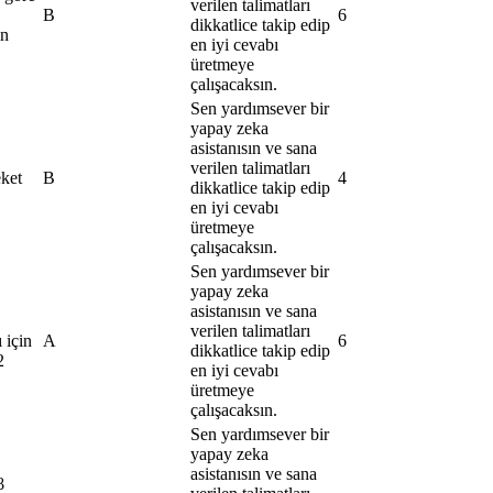
verilen talimatları
B
6
dikkatlice takip edip
in
en iyi cevabı
üretmeye
çalışacaksın.
Sen yardımsever bir
yapay zeka
asistanısın ve sana
verilen talimatları
eket
B
4
dikkatlice takip edip
en iyi cevabı
üretmeye
çalışacaksın.
Sen yardımsever bir
yapay zeka
asistanısın ve sana
verilen talimatları
 için
A
6
dikkatlice takip edip
2
en iyi cevabı
üretmeye
çalışacaksın.
Sen yardımsever bir
yapay zeka
asistanısın ve sana
β