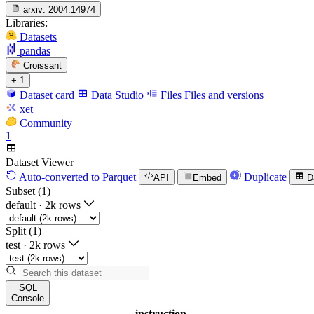
arxiv:
2004.14974
Libraries:
Datasets
pandas
Croissant
+ 1
Dataset card
Data Studio
Files
Files and versions
xet
Community
1
Dataset Viewer
Auto-converted
to Parquet
Duplicate
API
Embed
D
Subset (1)
default
·
2k rows
Split (1)
test
·
2k rows
SQL
Console
instruction