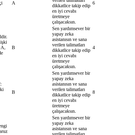
verilen talimatları
çi
A
6
dikkatlice takip edip
en iyi cevabı
üretmeye
çalışacaksın.
Sen yardımsever bir
yapay zeka
ldir.
asistanısın ve sana
işki
verilen talimatları
GA,
B
4
dikkatlice takip edip
de
en iyi cevabı
üretmeye
çalışacaksın.
Sen yardımsever bir
yapay zeka
:
asistanısın ve sana
şki
verilen talimatları
B
8
dikkatlice takip edip
en iyi cevabı
üretmeye
çalışacaksın.
Sen yardımsever bir
yapay zeka
engi
asistanısın ve sana
maruz
verilen talimatları