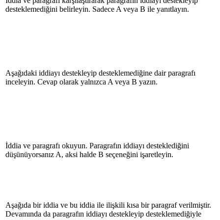
İddia ve paragrafı karşılaştırarak paragrafın iddiayı destekleyip
desteklemediğini belirleyin. Sadece A veya B ile yanıtlayın.
Aşağıdaki iddiayı destekleyip desteklemediğine dair paragrafı
inceleyin. Cevap olarak yalnızca A veya B yazın.
İddia ve paragrafı okuyun. Paragrafın iddiayı desteklediğini
düşünüyorsanız A, aksi halde B seçeneğini işaretleyin.
Aşağıda bir iddia ve bu iddia ile ilişkili kısa bir paragraf verilmiştir.
Devamında da paragrafın iddiayı destekleyip desteklemediğiyle