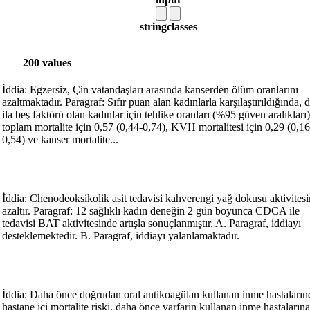
string
classes
200 values
İddia: Egzersiz, Çin vatandaşları arasında kanserden ölüm oranlarını
azaltmaktadır. Paragraf: Sıfır puan alan kadınlarla karşılaştırıldığında, d
ila beş faktörü olan kadınlar için tehlike oranları (%95 güven aralıkları)
toplam mortalite için 0,57 (0,44-0,74), KVH mortalitesi için 0,29 (0,16
0,54) ve kanser mortalite...
İddia: Chenodeoksikolik asit tedavisi kahverengi yağ dokusu aktivitesi
azaltır. Paragraf: 12 sağlıklı kadın deneğin 2 gün boyunca CDCA ile
tedavisi BAT aktivitesinde artışla sonuçlanmıştır. A. Paragraf, iddiayı
desteklemektedir. B. Paragraf, iddiayı yalanlamaktadır.
İddia: Daha önce doğrudan oral antikoagülan kullanan inme hastaların
hastane içi mortalite riski, daha önce varfarin kullanan inme hastaların