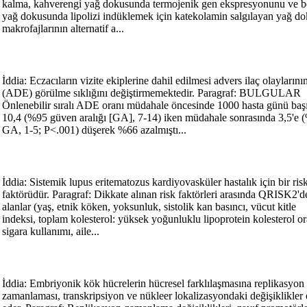
kalma, kahverengi yağ dokusunda termojenik gen ekspresyonunu ve 
yağ dokusunda lipolizi indüklemek için katekolamin salgılayan yağ d
makrofajlarının alternatif a...
İddia: Eczacıların vizite ekiplerine dahil edilmesi advers ilaç olaylarını
(ADE) görülme sıklığını değiştirmemektedir. Paragraf: BULGULAR
Önlenebilir sıralı ADE oranı müdahale öncesinde 1000 hasta günü baş
10,4 (%95 güven aralığı [GA], 7-14) iken müdahale sonrasında 3,5'e 
GA, 1-5; P<.001) düşerek %66 azalmıştı...
İddia: Sistemik lupus eritematozus kardiyovasküler hastalık için bir ris
faktörüdür. Paragraf: Dikkate alınan risk faktörleri arasında QRISK2'd
alanlar (yaş, etnik köken, yoksunluk, sistolik kan basıncı, vücut kitle
indeksi, toplam kolesterol: yüksek yoğunluklu lipoprotein kolesterol or
sigara kullanımı, aile...
İddia: Embriyonik kök hücrelerin hücresel farklılaşmasına replikasyon
zamanlaması, transkripsiyon ve nükleer lokalizasyondaki değişiklikler 