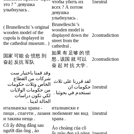
чтобы убить их
1
neutral
это ? " девушка
всех ? А потом
улыбнулась .
девушка
улыбнулась .
Brunelleschi 's
( Brunelleschi 's original
wooden model is
wooden model of the
displayed down the
2
contradiction
cupola is displayed in
street from the
the cathedral museum . )
cathedral .
如果 有 足够 的 愤
国家 可能 会 愤怒 到
怒 , 该国 就 可以
2
contradiction
奋起 反抗 军队
奋 起 对 抗 大学 .
وقد قمنا باختيار ست
شركات من القطاع
لقد قررنا على ثلاث
الخاص وثلاث حكومات
حكومات ان
1
neutral
من حكومات الولايات
تستخدم في بحوثنا .
لكي تكون دراسات
الحالة لدينا .
италианска храна -
италиански е
пици , спагети , лазаня
любимият ми вид
1
neutral
и такива неща .
храна .
Cô ấy đứng đằng sau
Áo choàng của cô
người đàn ông , áo
ấy màu đen và nặng
1
neutral