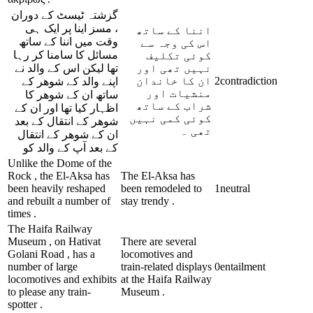
گزشتہ ٹیسٹ کے دوران
، مسز اینا پر ایک ہی
اننا کے ساتھ
وقت میں اننا کے ساتھ
اس کی وجہ سے
مسائل کا سامنا کر رہا
کوئی تکلیف
نہیں تھی اور
تھا لیکن اس کے والد نے
ان کا خاندان
2
contradiction
اپنے والد کے شوھر کے
منشیات اور
ساتھ ان کے شوھر کا
شراب کے ساتھ
اظہار کیا تھا اور ان کے
کوئی کمی نہیں
شوھر کے انتقال کے بعد
تھی ۔
ان کے شوھر کے انتقال
کے بعد آپ کے والد کو
Unlike the Dome of the
Rock , the El-Aksa has
The El-Aksa has
been heavily reshaped
been remodeled to
1
neutral
and rebuilt a number of
stay trendy .
times .
The Haifa Railway
Museum , on Hativat
There are several
Golani Road , has a
locomotives and
number of large
train-related displays
0
entailment
locomotives and exhibits
at the Haifa Railway
to please any train-
Museum .
spotter .