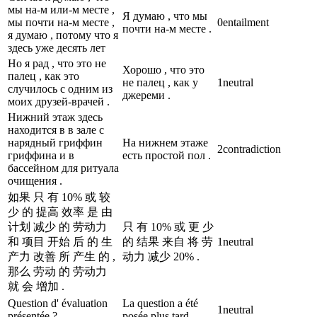
мы на-м или-м месте ,
Я думаю , что мы
мы почти на-м месте ,
0
entailment
почти на-м месте .
я думаю , потому что я
здесь уже десять лет
Но я рад , что это не
Хорошо , что это
палец , как это
не палец , как у
1
neutral
случилось с одним из
джереми .
моих друзей-врачей .
Нижний этаж здесь
находится в в зале с
нарядный гриффин
На нижнем этаже
2
contradiction
гриффина и в
есть простой пол .
бассейном для ритуала
очищения .
如果 只 有 10% 或 较
少 的 提高 效率 是 由
计划 减少 的 劳动力
只 有 10% 或 更 少
和 项目 开始 后 的 生
的 结果 来自 将 劳
1
neutral
产力 改善 所 产生 的 ,
动力 减少 20% .
那么 劳动 的 劳动力
就 会 增加 .
Question d' évaluation
La question a été
1
neutral
présentée ?
posée plus tard .