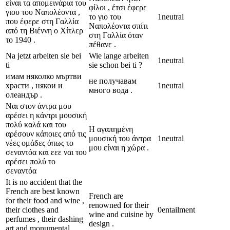
είναι τα απομεινάρια του
φίλοι , έτσι έφερε
γιου του Ναπολέοντα ,
το γιο του
1
neutral
που έφερε στη Γαλλία
Ναπολέοντα σπίτι
από τη Βιέννη ο Χίτλερ
στη Γαλλία όταν
το 1940 .
πέθανε .
Na jetzt arbeiten sie bei
Wie lange arbeiten
1
neutral
ti
sie schon bei ti ?
имам няколко мъртви
не получавам
храсти , някои и
1
neutral
много вода .
олеандър .
Ναι στον άντρα μου
αρέσει η κάντρι μουσική
πολύ καλά και του
Η αγαπημένη
αρέσουν κάποιες από τις
μουσική του άντρα
1
neutral
νέες ομάδες όπως το
μου είναι η χώρα .
σεναντόα και εεε ναι του
αρέσει πολύ το
σεναντόα
It is no accident that the
French are best known
French are
for their food and wine ,
renowned for their
their clothes and
0
entailment
wine and cuisine by
perfumes , their dashing
design .
art and monumental