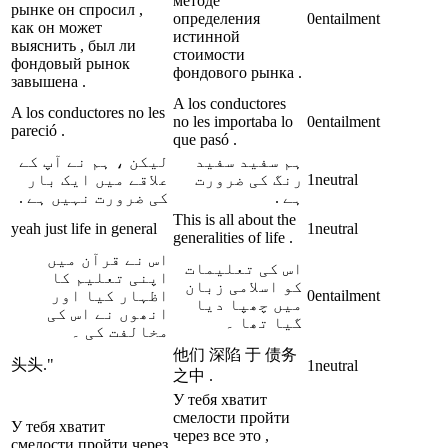
методе
рынке он спросил ,
определения
0
entailment
как он может
истинной
выяснить , был ли
стоимости
фондовый рынок
фондового рынка .
завышена .
A los conductores
A los conductores no les
no les importaba lo
0
entailment
pareció .
que pasó .
ہم سفید سفید
لیکن ، ہم نے آپ کے
علاقے میں ایک بار
رنگ کی ضرورت
1
neutral
ہے .
کی ضرورت نہیں ہے .
This is all about the
yeah just life in general
1
neutral
generalities of life .
اس نے قرآن میں
اس کی تعلیمات
اپنی تعلیم کا
کو اسلامی زبان
اظہار کیا اور
0
entailment
میں چھپا دیا
انھوں نے اس کی
گیا تھا ۔
مخالفت کی ۔
他们 深陷 于 债务
头头."
1
neutral
之中 .
У тебя хватит
смелости пройти
У тебя хватит
через все это ,
смелости пройти через