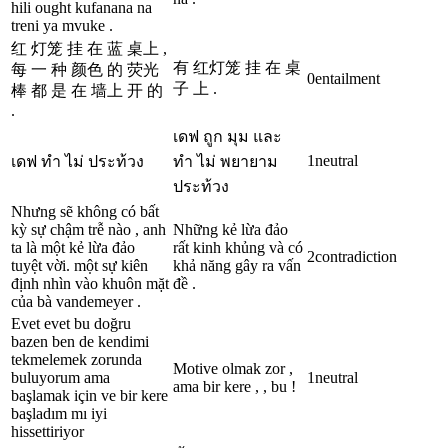
hili ought kufanana na
treni ya mvuke .
红 灯笼 挂 在 蓝 桌上 ,
有 红灯笼 挂 在 桌
每 一 种 颜色 的 荧光
0
entailment
子 上 .
棒 都 是 在 墙上 开 的
.
เดฟ ถูก มุม และ
1
neutral
เดฟ ทำ ไม่ ประท้วง
ทำ ไม่ พยายาม
ประท้วง
Nhưng sẽ không có bất
kỳ sự chậm trễ nào , anh
Những kẻ lừa đảo
ta là một kẻ lừa đảo
rất kinh khủng và có
2
contradiction
tuyệt vời. một sự kiên
khả năng gây ra vấn
định nhìn vào khuôn mặt
đề .
của bà vandemeyer .
Evet evet bu doğru
bazen ben de kendimi
tekmelemek zorunda
Motive olmak zor ,
buluyorum ama
1
neutral
ama bir kere , , bu !
başlamak için ve bir kere
başladım mı iyi
hissettiriyor