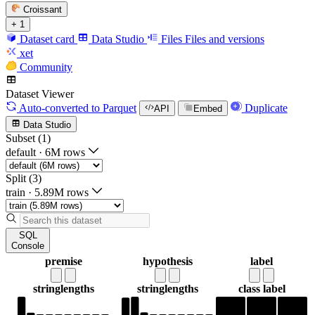
Croissant
+ 1
Dataset card
Data Studio
Files
Files and versions
xet
Community
Dataset Viewer
Auto-converted
to Parquet
Duplicate
API
Embed
Data Studio
Subset (1)
default
·
6M rows
Split (3)
train
·
5.89M rows
SQL
Console
premise
hypothesis
label
string
lengths
string
lengths
class label