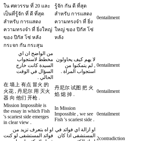
ใน ศตวรรษ ที่ 20 และ
รู้จัก กัน ดี ที่สุด
เป็นที่รู้จัก ที่ ดี ที่สุด
สำหรับ การแสดง
0
entailment
สำหรับ การแสดง
ความทรงจำ ที่ ยิ่ง
ความทรงจำ ที่ ยิ่งใหญ่
ใหญ่ ของ ปิกัส โซ่
ของ ปิกัส โซ่ หลัง
หลัง
กระจก กัน กระสุน
من الواضح ان اي
لا يهم كيف يحاولون
مخطط لاستجواب
0
entailment
, لم يتمكنوا من
السيدة كانت خارج
استجواب المراة .
السؤال في الوقت
الحالي .
在 墙上 有点 冒火 的
丹尼尔 试图 把 火
火花 , 丹尼尔 用 灭火
0
entailment
焰 熄 掉 .
器 向 他们 开枪 .
Mission Impossible is
In Mission
the essay in which Fish
Impossible , we see
0
entailment
's scariest side emerges
Fish 's scariest side .
in clear view .
او ازالة اي فوائد في
او اه بتعرف تزيد من
المستشفى اذا كان
فوائد المستشفى لو كنت
2
contradiction