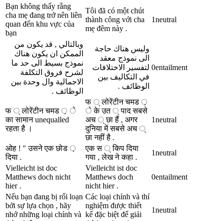
Bạn không thấy rằng
Tôi đã có một chút
cha mẹ đang trở nên liên
thành công với cha
1
neutral
quan đến khu vực của
mẹ đêm này .
bạn
وبالتالي , قد يكون من
وليس هناك حاجة
الممكن ان يكون هناك
الى نموذج معقد
نموذج بسيط الى حد ما
لتفسير الاختلافات
0
entailment
لشرح فروق التكلفة
في التكاليف بين
الاجمالية وال وحدة بين
الوظائف .
الوظائف .
फ ् लोरेंटीन चमड ़
फ ् लोरेंटीन चमड ़ े
े के उत ् पाद सबसे
का सामान unequalled
अच ् छा हैं , अगर
1
neutral
रहता है ।
दुनिया में सबसे अच ्
छा नहीं है .
ओह ! " उसने एक छोड ़
एक स ् किप दिया
1
neutral
दिया .
गया , लेख ने कहा .
Vielleicht ist doc
Vielleicht ist doc
Matthews doch nicht
Matthews doch
0
entailment
hier .
nicht hier .
Nếu bạn đang bị rối loạn
Các loại chính và thí
bởi sự lựa chọn , hãy
nghiệm được thiết
1
neutral
nhớ những loại chính và
kế đặc biệt để giải