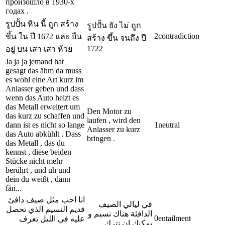
произошло в 1930-х
годах .
รูปปั้น หิน นี้ ถูก สร้าง
รูปปั้น ยัง ไม่ ถูก
2
contradiction
ขึ้น ใน ปี 1672 และ ยืน
สร้าง ขึ้น จนถึง ปี
1722
อยู่ บน เสา เสา ห้วย
Ja ja ja jemand hat
gesagt das ähm da muss
es wohl eine Art kurz im
Anlasser geben und dass
wenn das Auto heizt es
das Metall erweitert um
Den Motor zu
das kurz zu schaffen und
laufen , wird den
dann ist es nicht so lange
1
neutral
Anlasser zu kurz
das Auto abkühlt . Dass
bringen .
das Metall , das du
kennst , diese beiden
Stücke nicht mehr
berührt , und uh und
dein du weißt , dann
fän...
انا احب مثل صيف دافئ
في ليالي الصيف
قديم النسيم الذي تحصل
الدافئة هناك نسيم و
0
entailment
عليه في الليل تعرف
يمكنك ان تترك