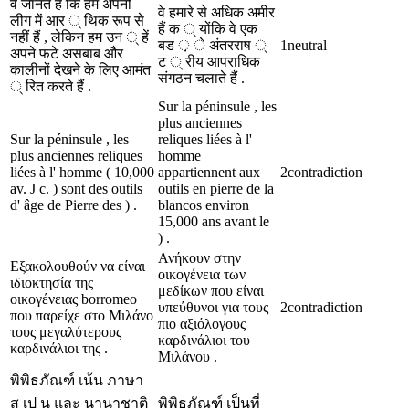
वे जानते हैं कि हम अपनी
वे हमारे से अधिक अमीर
लीग में आर ् थिक रूप से
हैं क ् योंकि वे एक
नहीं हैं , लेकिन हम उन ् हें
बड ़ े अंतरराष ्
1
neutral
अपने फटे असबाब और
ट ् रीय आपराधिक
कालीनों देखने के लिए आमंत
संगठन चलाते हैं .
् रित करते हैं .
Sur la péninsule , les
plus anciennes
Sur la péninsule , les
reliques liées à l'
plus anciennes reliques
homme
liées à l' homme ( 10,000
appartiennent aux
2
contradiction
av. J c. ) sont des outils
outils en pierre de la
d' âge de Pierre des ) .
blancos environ
15,000 ans avant le
) .
Ανήκουν στην
Εξακολουθούν να είναι
οικογένεια των
ιδιοκτησία της
μεδίκων που είναι
οικογένειας borromeo
υπεύθυνοι για τους
2
contradiction
που παρείχε στο Μιλάνο
πιο αξιόλογους
τους μεγαλύτερους
καρδινάλιοι του
καρδινάλιοι της .
Μιλάνου .
พิพิธภัณฑ์ เน้น ภาษา
ส เป น และ นานาชาติ
พิพิธภัณฑ์ เป็นที่