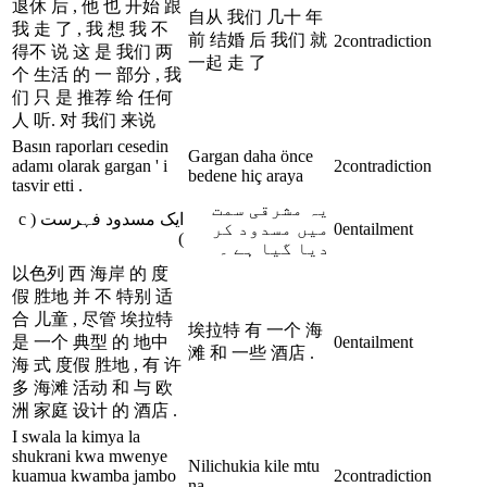
退休 后 , 他 也 开始 跟
自从 我们 几十 年
我 走 了 , 我 想 我 不
前 结婚 后 我们 就
2
contradiction
得不 说 这 是 我们 两
一起 走 了
个 生活 的 一 部分 , 我
们 只 是 推荐 给 任何
人 听. 对 我们 来说
Basın raporları cesedin
Gargan daha önce
adamı olarak gargan ' i
2
contradiction
bedene hiç araya
tasvir etti .
یہ مشرقی سمت
ایک مسدود فہرست ( c
میں مسدود کر
0
entailment
)
دیا گیا ہے ۔
以色列 西 海岸 的 度
假 胜地 并 不 特别 适
合 儿童 , 尽管 埃拉特
埃拉特 有 一个 海
是 一个 典型 的 地中
0
entailment
滩 和 一些 酒店 .
海 式 度假 胜地 , 有 许
多 海滩 活动 和 与 欧
洲 家庭 设计 的 酒店 .
I swala la kimya la
shukrani kwa mwenye
Nilichukia kile mtu
kuamua kwamba jambo
2
contradiction
na .