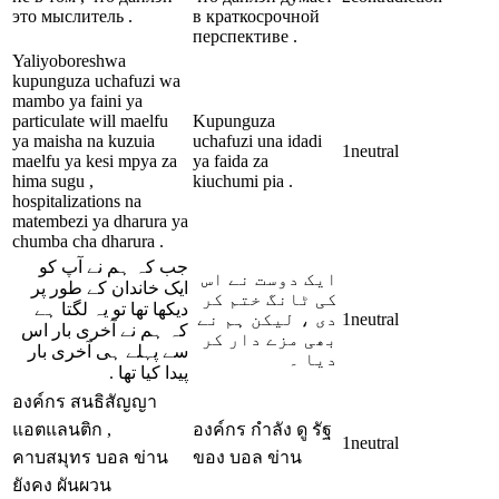
это мыслитель .
в краткосрочной
перспективе .
Yaliyoboreshwa
kupunguza uchafuzi wa
mambo ya faini ya
particulate will maelfu
Kupunguza
ya maisha na kuzuia
uchafuzi una idadi
1
neutral
maelfu ya kesi mpya za
ya faida za
hima sugu ,
kiuchumi pia .
hospitalizations na
matembezi ya dharura ya
chumba cha dharura .
جب کہ ہم نے آپ کو
ایک دوست نے اس
ایک خاندان کے طور پر
کی ٹانگ ختم کر
دیکھا تھا تو یہ لگتا ہے
دی ، لیکن ہم نے
1
neutral
کہ ہم نے آخری بار اس
بھی مزے دار کر
سے پہلے ہی آخری بار
دیا ۔
پیدا کیا تھا .
องค์กร สนธิสัญญา
แอตแลนติก ,
องค์กร กำลัง ดู รัฐ
1
neutral
คาบสมุทร บอล ข่าน
ของ บอล ข่าน
ยังคง ผันผวน