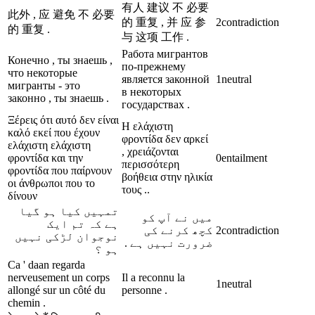
有人 建议 不 必要
此外 , 应 避免 不 必要
的 重复 , 并 应 参
2
contradiction
的 重复 .
与 这项 工作 .
Работа мигрантов
Конечно , ты знаешь ,
по-прежнему
что некоторые
является законной
1
neutral
мигранты - это
в некоторых
законно , ты знаешь .
государствах .
Ξέρεις ότι αυτό δεν είναι
Η ελάχιστη
καλό εκεί που έχουν
φροντίδα δεν αρκεί
ελάχιστη ελάχιστη
, χρειάζονται
φροντίδα και την
0
entailment
περισσότερη
φροντίδα που παίρνουν
βοήθεια στην ηλικία
οι άνθρωποι που το
τους ..
δίνουν
تمہیں کیا ہو گیا
میں نے آپ کو
ہے کہ تم ایک
کچھ کرنے کی
2
contradiction
نوجوان لڑکی نہیں
ضرورت نہیں ہے .
ہو ؟
Ca ' daan regarda
nerveusement un corps
Il a reconnu la
1
neutral
allongé sur un côté du
personne .
chemin .