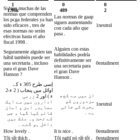
1
0
0
Si bien muchas de las
1.98k
489
2
normas que comprenden
Las normas de gaap
los pcga federales ya han
siguen aumentando
sido eficaces , tres de
1
neutral
con cada año que
esas normas no serán
pasa .
efectivas hasta el año
fiscal 1998 .
Alguien con estas
Seguramente alguien tan
habilidades podría
hábil también puede ser
definitivamente ser
una secretaria , incluso
0
entailment
una secretaria para
para el gran Dave
el gran Dave
Hanson ?
Hanson .
اِسی طرح 305 ء کے
اوائل میں پنجاب ( 2 ء-2
ان میں سے کچھ
ء ) اور 2 زرعی
مزدوروں کو
اداروں میں سے ایک
1
neutral
ہجرت کی جاتی
معاہدہِ امن و امان
ہے ۔
قائم کیا گیا ، جس
کے تحت وہ ملک میں
داخل ہو گئے ۔
How lovely .
It is nice .
0
entailment
Tôi rất thích .
Tôi nghĩ nó rất tốt .
0
entailment