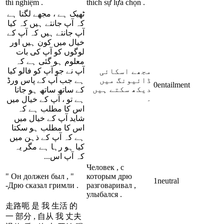
thí nghiệm .
thích sự lựa chọn .
ٹھیک ہے ، مجھے لگتا ہے
کہ آپ جانتے ہیں کہ کیا
آپ جانتے ہیں کہ آپ کے
خیال میں کون ہیں اور
لوگوں کو آپ کی بات
معلوم ہو گئی ہے کہ
آپ نے جو آپ کو فالو کیا
مجھے اسکائی
ڈائیونگ میں
ہے جب آپ کے پاس ورڈ
0
entailment
دیکھ سکتے ہیں
کے ساتھ ساتھ ہو جاتا
۔
ہے تو ، آپ کے خیال میں
اس کا مطلب ہے کہ
شاید آپ کے خیال میں
اس کا مطلب ہو سکتا
ہے کہ آپ کے ذہن میں
کیا ہو رہا ہے مگر یہ
کہ آپ اس...
Человек , с
" Он должен был , "
которым дрю
1
neutral
-Дрю сказал гримли .
разговаривал ,
улыбался .
走路呃 是 我 生活 的
一 部分 , 自从 我 丈夫