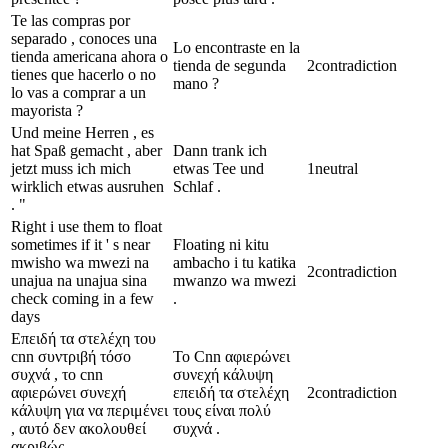
Te las compras por
separado , conoces una
Lo encontraste en la
tienda americana ahora o
tienda de segunda
2
contradiction
tienes que hacerlo o no
mano ?
lo vas a comprar a un
mayorista ?
Und meine Herren , es
hat Spaß gemacht , aber
Dann trank ich
jetzt muss ich mich
etwas Tee und
1
neutral
wirklich etwas ausruhen
Schlaf .
. "
Right i use them to float
sometimes if it ' s near
Floating ni kitu
mwisho wa mwezi na
ambacho i tu katika
2
contradiction
unajua na unajua sina
mwanzo wa mwezi
check coming in a few
.
days
Επειδή τα στελέχη του
cnn συντριβή τόσο
Το Cnn αφιερώνει
συχνά , το cnn
συνεχή κάλυψη
αφιερώνει συνεχή
επειδή τα στελέχη
2
contradiction
κάλυψη για να περιμένει
τους είναι πολύ
, αυτό δεν ακολουθεί
συχνά .
ακριβώς .