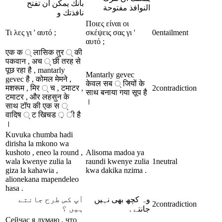
بانك يمكن ان تفتح
النوافذ مفتوحة
نافذتك و
Ποιες είναι οι
Τι λες γι ' αυτό ;
σκέψεις σας γι '
0
entailment
αυτό ;
एक क ् लासिक तुर ् की
पकवान , अच ् छी तरह से
पूछ रहा है , mantarly
Mantarly gevec
gevec है , कोमल मेमने ,
केवल सब ् जियों के
मशरूम , मिर ् च , टमाटर ,
2
contradiction
साथ बनाया गया सूप है
टमाटर , और लहसुन के
।
साथ टॉप की एक स ्
वादिष ् ट खिचड ़ ी है
।
Kuvuka chumba hadi
dirisha la mkono wa
kushoto , eneo la round ,
Alisoma madoa ya
wala kwenye zulia la
raundi kwenye zulia
1
neutral
giza la kahawia ,
kwa dakika nzima .
alionekana mapendeleo
hasa .
وہ کچھ بھی نہیں
آپ کس طرح جانتے
2
contradiction
ہیں ؟
جانتے .
Сейчас я думаю , что