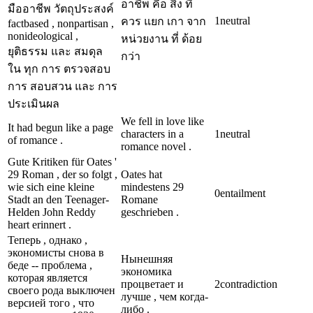
อาชีพ คือ สิ่ง ที่
มืออาชีพ วัตถุประสงค์
1
neutral
ควร แยก เกา จาก
factbased , nonpartisan ,
nonideological ,
หน่วยงาน ที่ ด้อย
ยุติธรรม และ สมดุล
กว่า
ใน ทุก การ ตรวจสอบ
การ สอบสวน และ การ
ประเมินผล
We fell in love like
It had begun like a page
characters in a
1
neutral
of romance .
romance novel .
Gute Kritiken für Oates '
29 Roman , der so folgt ,
Oates hat
wie sich eine kleine
mindestens 29
0
entailment
Stadt an den Teenager-
Romane
Helden John Reddy
geschrieben .
heart erinnert .
Теперь , однако ,
экономисты снова в
Нынешняя
беде -- проблема ,
экономика
которая является
процветает и
2
contradiction
своего рода выключен
лучше , чем когда-
версией того , что
либо .