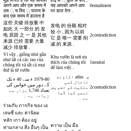
मुझे लगता है कि यह आपको
हाई स ् कूल के बाद ,
अपने आप और एक समय में
यह आपको अपने आप
0
entailment
उच ् च विद ् यालय के
पर डाल देगा .
बाद एक समय में डालता है
这些 关键 排放量 中
发电 的 份额 相对
如此 大 一部分 的 发
较 小 , 因为 以前
电 原因 之 一 是 其他
2
contradiction
它 是 唯一 需要 削
来源 已经 需要 大量
减 的 来源 .
减少 排放量 .
Vì vậy , giống như gần
Khu vườn là nơi ưa
như tất cả các rau của
thích của chúng tôi
1
neutral
chúng tôi và tất cả mọi
để làm việc .
thứ là từ vườn
یہ atlas اکاؤنٹ
1979-80 ء سے 40 ء تک
تاحال کسی
کے دور میں خواتین کی
2
contradiction
ملکیت کو تفویض
تعداد 1,746 ہزار سے
نہیں کیا گیا
زیادہ ہے ۔
ہے ۔
ร่วมกับ ภารกิจ ของ เอ
เจนซี่ และ ค่านิยม
หลัก เกา ต้อง อยู่
ความ เป็น มือ
ท่ามกลาง สิ่ง อื่นๆ เป็น