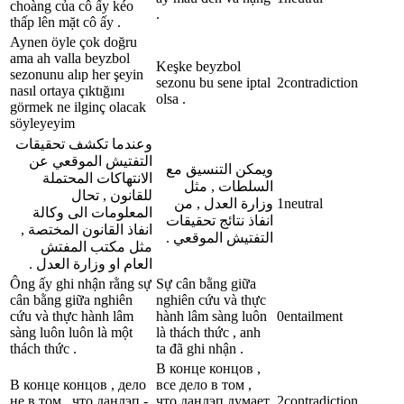
choàng của cô ấy kéo
.
thấp lên mặt cô ấy .
Aynen öyle çok doğru
ama ah valla beyzbol
Keşke beyzbol
sezonunu alıp her şeyin
sezonu bu sene iptal
2
contradiction
nasıl ortaya çıktığını
olsa .
görmek ne ilginç olacak
söyleyeyim
وعندما تكشف تحقيقات
التفتيش الموقعي عن
ويمكن التنسيق مع
الانتهاكات المحتملة
السلطات , مثل
للقانون , تحال
وزارة العدل , من
1
neutral
المعلومات الى وكالة
انفاذ نتائج تحقيقات
انفاذ القانون المختصة ,
التفتيش الموقعي .
مثل مكتب المفتش
العام او وزارة العدل .
Ông ấy ghi nhận rằng sự
Sự cân bằng giữa
cân bằng giữa nghiên
nghiên cứu và thực
cứu và thực hành lâm
hành lâm sàng luôn
0
entailment
sàng luôn luôn là một
là thách thức , anh
thách thức .
ta đã ghi nhận .
В конце концов ,
В конце концов , дело
все дело в том ,
не в том , что данлэп -
что данлэп думает
2
contradiction