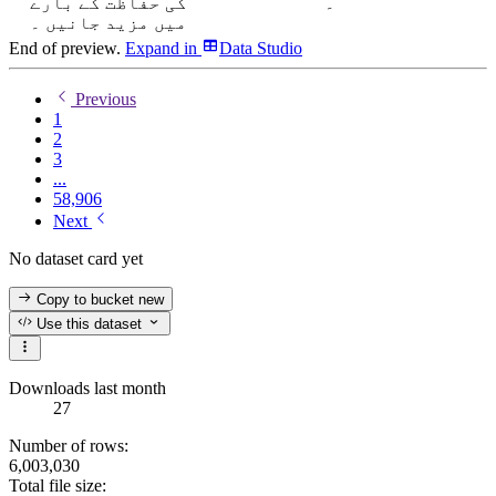
۔
کی حفاظت کے بارے
میں مزید جانیں ۔
End of preview.
Expand
in
Data Studio
Previous
1
2
3
...
58,906
Next
No dataset card yet
Copy to bucket
new
Use this dataset
Downloads last month
27
Number of rows:
6,003,030
Total file size: