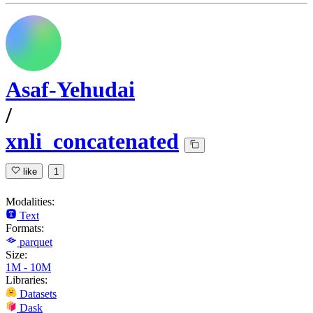
Asaf-Yehudai
/
xnli_concatenated
like
1
Modalities:
Text
Formats:
parquet
Size:
1M - 10M
Libraries:
Datasets
Dask