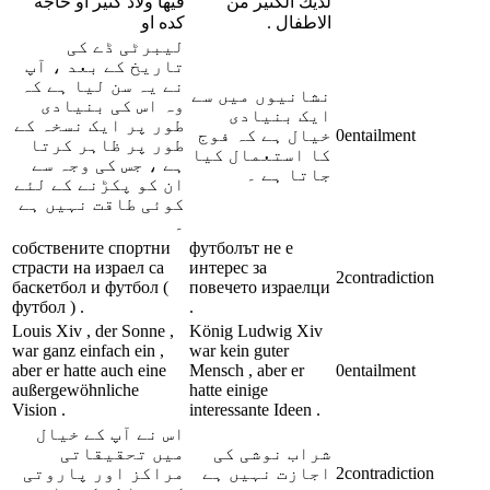
لديك الكثير من
فيها ولاد كتير او حاجه
الاطفال .
كده او
لیبرٹی ڈے کی
تاریخ کے بعد ، آپ
نے یہ سن لیا ہے کہ
نشانیوں میں سے
وہ اس کی بنیادی
ایک بنیادی
طور پر ایک نسخہ کے
خیال ہے کہ فوج
0
entailment
طور پر ظاہر کرتا
کا استعمال کیا
ہے ، جس کی وجہ سے
جاتا ہے ۔
ان کو پکڑنے کے لئے
کوئی طاقت نہیں ہے
۔
собствените спортни
футболът не е
страсти на израел са
интерес за
2
contradiction
баскетбол и футбол (
повечето израелци
футбол ) .
.
Louis Xiv , der Sonne ,
König Ludwig Xiv
war ganz einfach ein ,
war kein guter
aber er hatte auch eine
Mensch , aber er
0
entailment
außergewöhnliche
hatte einige
Vision .
interessante Ideen .
اس نے آپ کے خیال
شراب نوشی کی
میں تحقیقاتی
مراکز اور پاروتی
اجازت نہیں ہے
2
contradiction