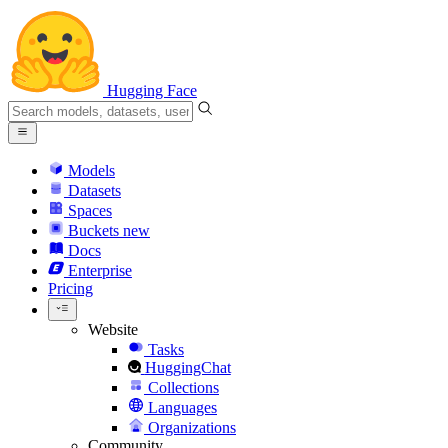
Hugging Face
Models
Datasets
Spaces
Buckets
new
Docs
Enterprise
Pricing
Website
Tasks
HuggingChat
Collections
Languages
Organizations
Community