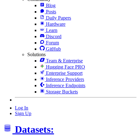
Blog
Posts
Daily Papers
Hardware
Learn
Discord
Forum
GitHub
Solutions
Team & Enterprise
Hugging Face PRO
Enterprise Support
Inference Providers
Inference Endpoints
Storage Buckets
Log In
Sign Up
Datasets: