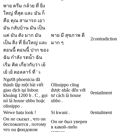
พาย ครีม กล้วย ที่ ยิ่ง
ใหญ่ ที่สุด และ มัน ก็
คือ คุณ สามารถ เอา
มัน กลับบ้าน มัน เป็น
แค่ มัน ดัง มาก มัน
พาย มี สุขภาพ ดี
2
contradiction
เป็น สิ่ง ที่ ยิ่งใหญ่ และ
มาก ๆ
ตอนนี้ ตอนนี้ ปาก ของ
ฉัน กำลัง รดน้ำ ฉัน
เริ่ม คิด เกี่ยวกับว่า เย้
เย้ เย้ ดอลลาร์ ที่ ' s
Người phoenicia đã
thành lập một bài viết
Olissippo cũng
giao dịch tại lisbon
được nhắc đến với
0
entailment
khoảng 1200 b . C , gọi
tư cách là house
nó là house ubbo hoặc
ubbo .
olissippo .
Wewe hata look !
Si kwani .
0
entailment
Он не сказал , что он
Он не был уверен
беспокоится , потому
в какой-либо
что на фондовом