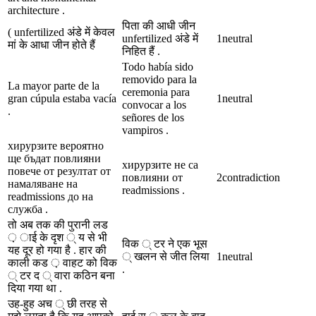
architecture .
पिता की आधी जीन
( unfertilized अंडे में केवल
unfertilized अंडे में
1
neutral
मां के आधा जीन होते हैं
निहित हैं .
Todo había sido
removido para la
La mayor parte de la
ceremonia para
gran cúpula estaba vacía
1
neutral
convocar a los
.
señores de los
vampiros .
хирурзите вероятно
ще бъдат повлияни
хирурзите не са
повече от резултат от
повлияни от
2
contradiction
намаляване на
readmissions .
readmissions до на
служба .
तो अब तक की पुरानी लड
़ ाई के दृश ् य से भी
विक ् टर ने एक भूस
यह दूर हो गया है . हार की
् खलन से जीत लिया
1
neutral
काली कड ़ वाहट को विक
.
् टर द ् वारा कठिन बना
दिया गया था .
उह-हुह अच ् छी तरह से