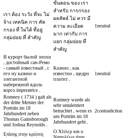
ขั้นตอน ของ เรา
สำหรับ การกรอง
เรา ต้อง ระวัง ที่จะ ไม่
ผลลัพธ์ ไม่ ควร มี
จ้าง เทคนิค การ คัด
1
neutral
ความ ละเอียด
กรอง ที่ ไม่ได้ ที่อยู่
มาก เท่ากับ การ
กลุ่มย่อย ที่ สำคัญ
แยก กลุ่มย่อย ที่
สำคัญ
В курорт былой эпохи
, достойный сан-Ремо
- самый известный , с
Казино , как
его ну казино и
известно , щедро
1
neutral
элегантной
платит .
набережной вдоль
корсо imperatrice .
Romney ( 1734 ) galt als
Romney wurde als
der dritte Meister der
sehr untalentiert
Porträts im 18
betrachtet , wenn es
2
contradiction
Jahrhundert neben
um Porträts im 18
Thomas Gainsborough
Jahrhundert geht .
und Joshua Reynolds .
Ο Χίτλερ και ο
Επίσης στην κρύπτη
Ναπολέων ήταν