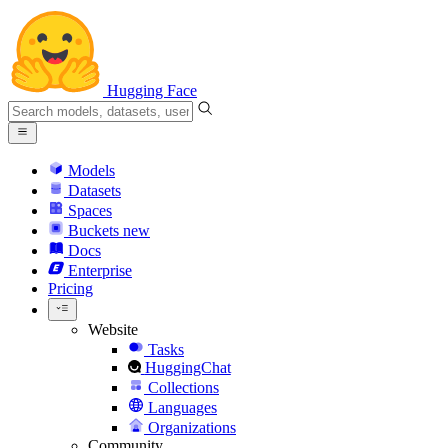
Hugging Face
Models
Datasets
Spaces
Buckets
new
Docs
Enterprise
Pricing
Website
Tasks
HuggingChat
Collections
Languages
Organizations
Community