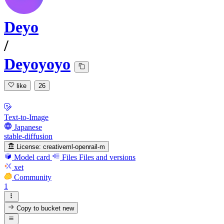
Deyo
/
Deyoyoyo
like
26
Text-to-Image
Japanese
stable-diffusion
License:
creativeml-openrail-m
Model card
Files
Files and versions
xet
Community
1
Copy to bucket
new