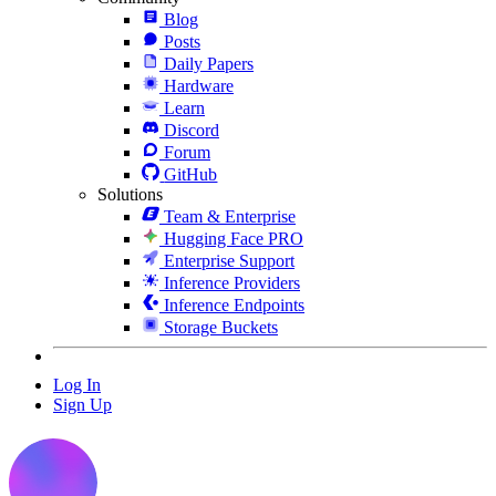
Blog
Posts
Daily Papers
Hardware
Learn
Discord
Forum
GitHub
Solutions
Team & Enterprise
Hugging Face PRO
Enterprise Support
Inference Providers
Inference Endpoints
Storage Buckets
Log In
Sign Up