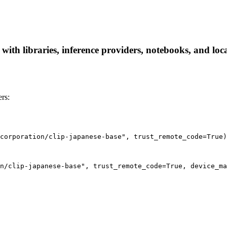
 with libraries, inference providers, notebooks, and loca
rs:
corporation/clip-japanese-base", trust_remote_code=True)
n/clip-japanese-base", trust_remote_code=True, device_ma