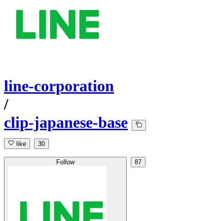
line-corporation
/
clip-japanese-base
like
30
Follow
87