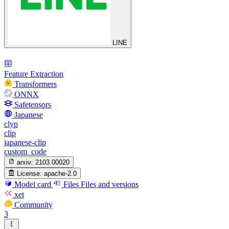
LINE
Feature Extraction
Transformers
ONNX
Safetensors
Japanese
clyp
clip
japanese-clip
custom_code
arxiv:
2103.00020
License:
apache-2.0
Model card
Files
Files and versions
xet
Community
3