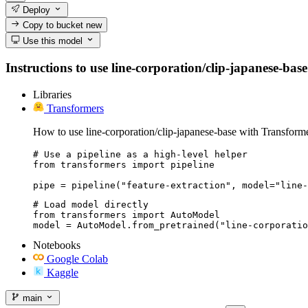
Deploy
Copy to bucket
new
Use this model
Instructions to use line-corporation/clip-japanese-base
Libraries
Transformers
How to use line-corporation/clip-japanese-base with Transforme
# Use a pipeline as a high-level helper

from transformers import pipeline

pipe = pipeline("feature-extraction", model="line-
# Load model directly

from transformers import AutoModel

model = AutoModel.from_pretrained("line-corporatio
Notebooks
Google Colab
Kaggle
main