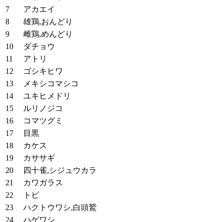
アカエイ
雄鶏,おんどり
雌鶏,めんどり
ダチョウ
アトリ
ゴシキヒワ
メキシコマシコ
ユキヒメドリ
ルリノジコ
コマツグミ
目黒
カケス
カササギ
四十雀,シジュウカラ
カワガラス
トビ
ハクトウワシ,白頭鷲
ハゲワシ