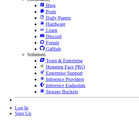
Blog
Posts
Daily Papers
Hardware
Learn
Discord
Forum
GitHub
Solutions
Team & Enterprise
Hugging Face PRO
Enterprise Support
Inference Providers
Inference Endpoints
Storage Buckets
Log In
Sign Up