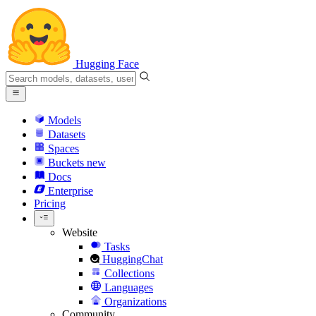
Hugging Face
Models
Datasets
Spaces
Buckets
new
Docs
Enterprise
Pricing
Website
Tasks
HuggingChat
Collections
Languages
Organizations
Community