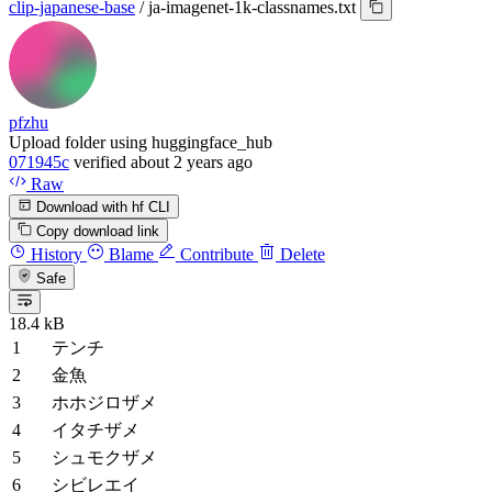
clip-japanese-base
/
ja-imagenet-1k-classnames.txt
pfzhu
Upload folder using huggingface_hub
071945c
verified
about 2 years ago
Raw
Download with hf CLI
Copy download link
History
Blame
Contribute
Delete
Safe
18.4 kB
テンチ
金魚
ホホジロザメ
イタチザメ
シュモクザメ
シビレエイ