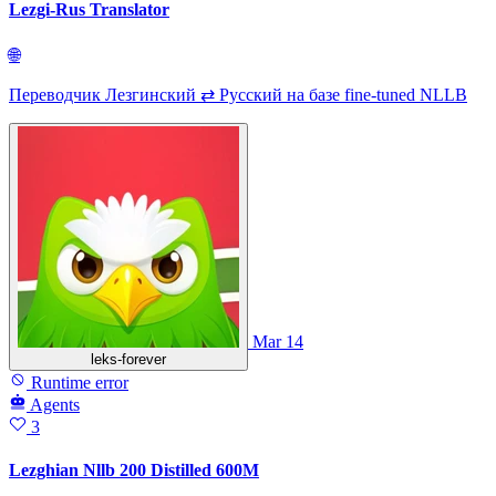
Lezgi-Rus Translator
🌐
Переводчик Лезгинский ⇄ Русский на базе fine-tuned NLLB
Mar 14
leks-forever
Runtime error
Agents
3
Lezghian Nllb 200 Distilled 600M