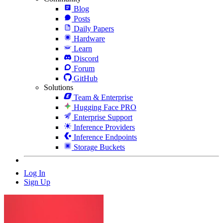
Blog
Posts
Daily Papers
Hardware
Learn
Discord
Forum
GitHub
Solutions
Team & Enterprise
Hugging Face PRO
Enterprise Support
Inference Providers
Inference Endpoints
Storage Buckets
Log In
Sign Up