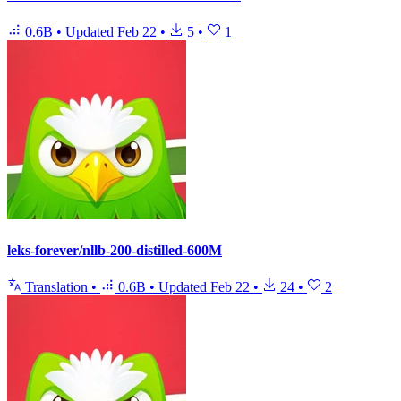
0.6B
•
Updated
Feb 22
•
5
•
1
leks-forever/nllb-200-distilled-600M
Translation
•
0.6B
•
Updated
Feb 22
•
24
•
2