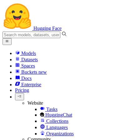
Hugging Face
Models
Datasets
Spaces
Buckets
new
Docs
Enterprise
Pricing
Website
Tasks
HuggingChat
Collections
Languages
Organizations
Community