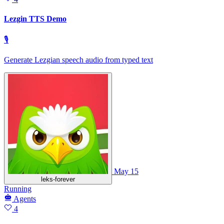
Lezgin TTS Demo
🎙
Generate Lezgian speech audio from typed text
May 15
leks-forever
Running
Agents
4