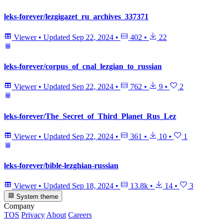
leks-forever/lezgigazet_ru_archives_337371
Viewer
•
Updated
Sep 22, 2024
•
402
•
22
leks-forever/corpus_of_cnal_lezgian_to_russian
Viewer
•
Updated
Sep 22, 2024
•
762
•
9
•
2
leks-forever/The_Secret_of_Third_Planet_Rus_Lez
Viewer
•
Updated
Sep 22, 2024
•
361
•
10
•
1
leks-forever/bible-lezghian-russian
Viewer
•
Updated
Sep 18, 2024
•
13.8k
•
14
•
3
System theme
Company
TOS
Privacy
About
Careers