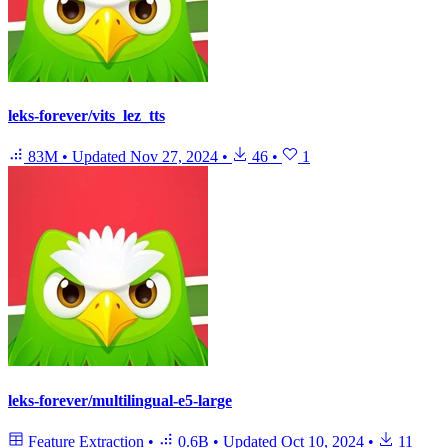
leks-forever/vits_lez_tts
83M
•
Updated
Nov 27, 2024
•
46
•
1
leks-forever/multilingual-e5-large
Feature Extraction
•
0.6B
•
Updated
Oct 10, 2024
•
11