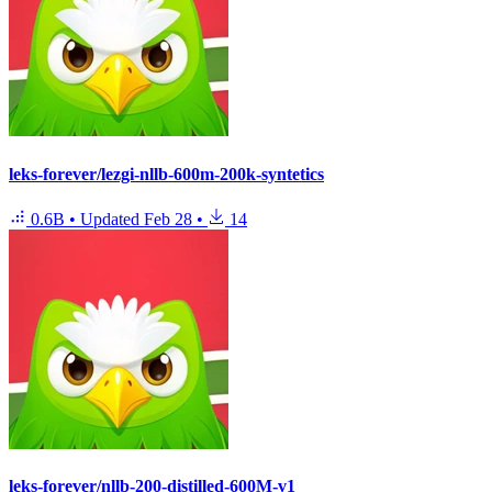
leks-forever/lezgi-nllb-600m-200k-syntetics
0.6B
•
Updated
Feb 28
•
14
leks-forever/nllb-200-distilled-600M-v1