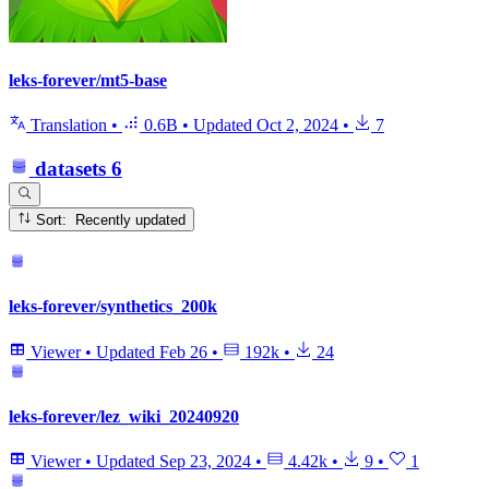
leks-forever/mt5-base
Translation
•
0.6B
•
Updated
Oct 2, 2024
•
7
datasets
6
Sort: Recently updated
leks-forever/synthetics_200k
Viewer
•
Updated
Feb 26
•
192k
•
24
leks-forever/lez_wiki_20240920
Viewer
•
Updated
Sep 23, 2024
•
4.42k
•
9
•
1