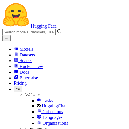
Hugging Face
Models
Datasets
Spaces
Buckets
new
Docs
Enterprise
Pricing
Website
Tasks
HuggingChat
Collections
Languages
Organizations
Community