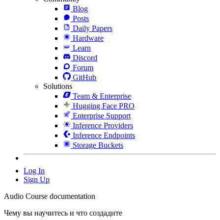
Blog
Posts
Daily Papers
Hardware
Learn
Discord
Forum
GitHub
Solutions
Team & Enterprise
Hugging Face PRO
Enterprise Support
Inference Providers
Inference Endpoints
Storage Buckets
Log In
Sign Up
Audio Course documentation
Чему вы научитесь и что создадите