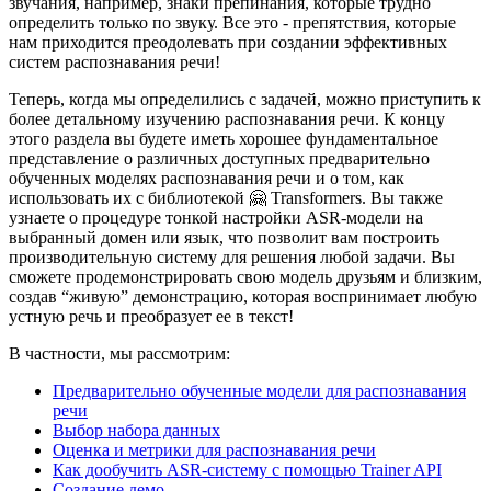
звучания, например, знаки препинания, которые трудно
определить только по звуку. Все это - препятствия, которые
нам приходится преодолевать при создании эффективных
систем распознавания речи!
Теперь, когда мы определились с задачей, можно приступить к
более детальному изучению распознавания речи. К концу
этого раздела вы будете иметь хорошее фундаментальное
представление о различных доступных предварительно
обученных моделях распознавания речи и о том, как
использовать их с библиотекой 🤗 Transformers. Вы также
узнаете о процедуре тонкой настройки ASR-модели на
выбранный домен или язык, что позволит вам построить
производительную систему для решения любой задачи. Вы
сможете продемонстрировать свою модель друзьям и близким,
создав “живую” демонстрацию, которая воспринимает любую
устную речь и преобразует ее в текст!
В частности, мы рассмотрим:
Предварительно обученные модели для распознавания
речи
Выбор набора данных
Оценка и метрики для распознавания речи
Как дообучить ASR-систему с помощью Trainer API
Создание демо