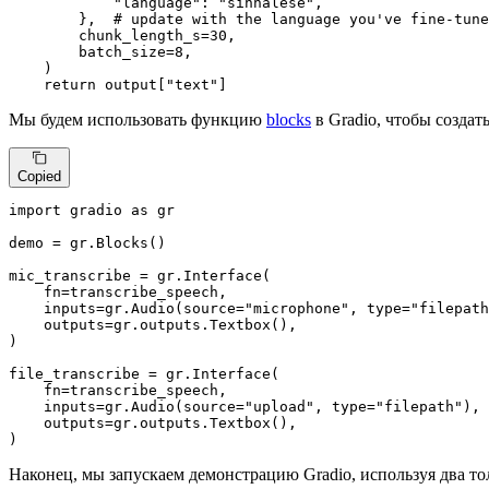
"language"
: 
"sinhalese"
,

        },  
# update with the language you've fine-tune
        chunk_length_s=
30
,

        batch_size=
8
,

    )

return
 output[
"text"
]
Мы будем использовать функцию
blocks
в Gradio, чтобы создат
Copied
import
 gradio 
as
 gr

demo = gr.Blocks()

mic_transcribe = gr.Interface(

    fn=transcribe_speech,

    inputs=gr.Audio(source=
"microphone"
, 
type
=
"filepath
    outputs=gr.outputs.Textbox(),

)

file_transcribe = gr.Interface(

    fn=transcribe_speech,

    inputs=gr.Audio(source=
"upload"
, 
type
=
"filepath"
),

    outputs=gr.outputs.Textbox(),

)
Наконец, мы запускаем демонстрацию Gradio, используя два то