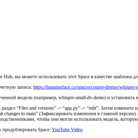
ce Hub, вы можете использовать этот Space в качестве шаблона 
учетную запись:
https://huggingface.co/spaces/course-demos/whisper-s
ченной модели (например, whisper-small-dv-demo) и установить 
раздел “Files and versions” -> “app.py” -> “edit”. Затем измени
 changes to main” (Зафиксировать изменения в главной версии).
 родственниками, чтобы они могли использовать модель, котору
к продублировать Space:
YouTube Video