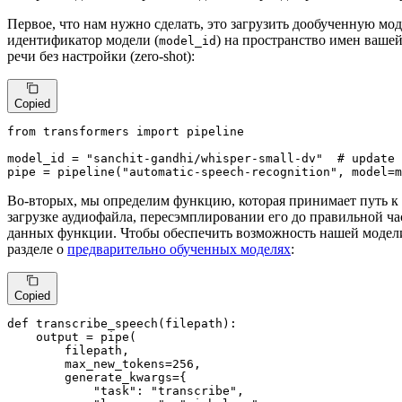
Первое, что нам нужно сделать, это загрузить дообученную мод
идентификатор модели (
) на пространство имен ваше
model_id
речи без настройки (zero-shot):
Copied
from
 transformers 
import
 pipeline

model_id = 
"sanchit-gandhi/whisper-small-dv"
# update 
pipe = pipeline(
"automatic-speech-recognition"
, model=m
Во-вторых, мы определим функцию, которая принимает путь к а
загрузке аудиофайла, пересэмплировании его до правильной ч
данных функции. Чтобы обеспечить возможность нашей модел
разделе о
предварительно обученных моделях
:
Copied
def
transcribe_speech
(
filepath
):

    output = pipe(

        filepath,

        max_new_tokens=
256
,

        generate_kwargs={

"task"
: 
"transcribe"
,
