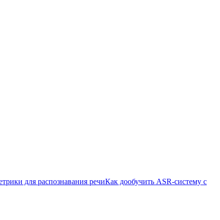
етрики для распознавания речи
Как дообучить ASR-систему с