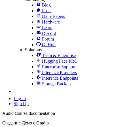
Blog
Posts
Daily Papers
Hardware
Learn
Discord
Forum
GitHub
Solutions
Team & Enterprise
Hugging Face PRO
Enterprise Support
Inference Providers
Inference Endpoints
Storage Buckets
Log In
Sign Up
Audio Course documentation
Создание Демо с Gradio