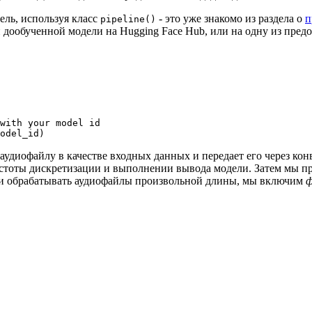
ель, используя класс
- это уже знакомо из раздела о
п
pipeline()
й дообученной модели на Hugging Face Hub, или на одну из пре
with your model id
odel_id)
удиофайлу в качестве входных данных и передает его через конв
астоты дискретизации и выполнении вывода модели. Затем мы п
и обрабатывать аудиофайлы произвольной длины, мы включим
ф