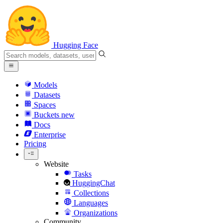
Hugging Face
Models
Datasets
Spaces
Buckets
new
Docs
Enterprise
Pricing
Website
Tasks
HuggingChat
Collections
Languages
Organizations
Community