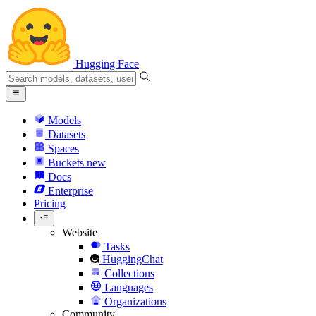
Hugging Face
Models
Datasets
Spaces
Buckets
new
Docs
Enterprise
Pricing
Website
Tasks
HuggingChat
Collections
Languages
Organizations
Community