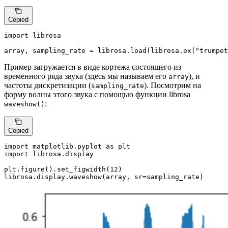
Copied
import
 librosa

array, sampling_rate = librosa.load(librosa.ex(
"trumpet
Пример загружается в виде кортежа состоящего из
временного ряда звука (здесь мы называем его
), и
array
частоты дискретизации (
). Посмотрим на
sampling_rate
форму волны этого звука с помощью функции librosa
:
waveshow()
Copied
import
 matplotlib.pyplot 
as
import
 librosa.display

plt.figure().set_figwidth(
12
)

librosa.display.waveshow(array, sr=sampling_rate)