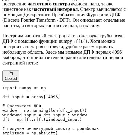
построение
частотного спектра
аудиосигнала, также
известное как
частотный интервал
. Спектр вычисляется с
помощью Дискретного Преобразования Фурье или ДПФ
(Discrete Fourier Transform - DFT). Он описывает отдельные
частоты, из которых состоит сигнал, и их силу.
Построим частотный спектр для того же звука трубы, взяв
ДПФ с помощью функции numpy
. Хотя можно
rfft()
построить спектр всего звука, удобнее рассматривать
небольшую область. Здесь мы возьмем ДПФ первых 4096
выборок, что приблизительно равно длительности первой
сыгранной ноты:
Copied
import
 numpy 
as
 np

dft_input = array[:
4096
]

# Рассчитаем ДПФ
window = np.hanning(
len
(dft_input))

windowed_input = dft_input * window

dft = np.fft.rfft(windowed_input)

# получим амплитудный спектр в децибелах
amplitude = np.
abs
(dft)
