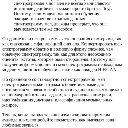
спектрограммы в лог-мел не всегда вычисляются
истинные децибелы, а может просто браться `log`.
Поэтому, если модель машинного обучения
ожидает в качестве входных данных
спектрограмму мел, дважды проверьте, что она
вычисляется тем же способом.
Создание mel-спектрограммы - это операция с потерями, так
как она связана с фильтрацией сигнала. Конвертировать mel-
спектрограмму обратно в волновую форму сложнее, чем
обычную спектрограмму, так как для этого необходимо
оценить частоты, которые были отброшены. Поэтому для
получения формы волны из мэл спектрограммы необходимы
модели машинного обучения, такие как вокодер HiFiGAN.
По сравнению со стандартной спектрограммой, мэл
спектрограмма может отражать более значимые для
восприятия человеком особенности аудиосигнала, что делает
ее популярной в таких задачах, как распознавание речи,
идентификация диктора и классификация музыкальных
жанров.
Теперь, когда вы знаете, как визуализировать примеры
аудиоданных, попробуйте посмотреть, как выглядят ваши
любимые звуки. :)