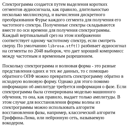
Спектрограмма создается путем выделения коротких
сегментов аудиосигнала, как правило, длительностью
несколько миллисекунд, и вычисления дискретного
преобразования Фурье каждого сегмента для получения его
частотного спектра. Полученные спектры складываются
вместе по оси времени для получения спектрограммы.
Каждый вертикальный срез на этом изображении
соответствует одному частотному спектру, если смотреть
сверху. По умолчанию
разбивает аудиосигнал
librosa.stft()
на сегменты по 2048 выборок, что дает хороший компромисс
между частотным и временным разрешением.
Поскольку спектрограмма и волновая форма - это разные
представления одних и тех же данных, то с помощью
обратного ОПФ можно превратить спектрограмму обратно в
исходную волновую форму. Однако для этого помимо
информации об амплитуде требуется информация о фазе. Если
спектрограмма была сгенерирована моделью машинного
обучения, то она, как правило, выдает только амплитуды. В
этом случае для восстановления формы волны из
спектрограммы можно использовать алгоритм
восстановления фазы, например, классический алгоритм
Гриффина-Лима, или нейронную сеть, называемую
вокодером.