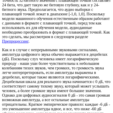
Точность 32-битного значения с плавающей точкой составляет
24 бита, что дает такую же битовую глубину, как и у 24-
битного звука. Предполагается, что аудио выборки с
плавающей точкой лежат в диапазоне [-1,0, 1,0]. Поскольку
модели машинного обучения естественным образом работают
с данными в формате с плавающей точкой, перед тем как
использовать их для обучения модели, аудиоданные
необходимо преобразовать в формат с плавающей точкой. Как
это сделать, мы рассмотрим в следующем разделе
Препроцессинг
.
Как и в случае с непрерывными звуковыми сигналами,
амплитуда цифрового звука обычно выражается в децибелах
(дБ). Поскольку слух человека имеет логарифмическую
природу - наши уши более чувствительны к небольшим
колебаниям тихих звуков, чем громких, то громкость звука
легче интерпретировать, если амплитуды выражены в
децибелах, которые также являются логарифмическими.
Децибельная шкала для реального звука начинается с 0 дБ, что
соответствует самому тихому звуку, который может услышать
человек, а более громкие звуки имеют большие значения.
Однако для цифровых аудиосигналов 0 дБ - это самая громкая
возможная амплитуда, а все остальные амплитуды
отрицательны. Краткое эмпирическое правило: каждые -6 дБ -
это уменьшение амплитуды вдвое, и все, что ниже -60 дБ