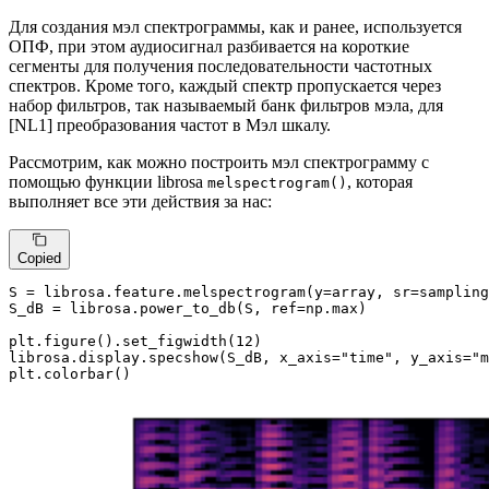
Для создания мэл спектрограммы, как и ранее, используется
ОПФ, при этом аудиосигнал разбивается на короткие
сегменты для получения последовательности частотных
спектров. Кроме того, каждый спектр пропускается через
набор фильтров, так называемый банк фильтров мэла, для
[NL1] преобразования частот в Мэл шкалу.
Рассмотрим, как можно построить мэл спектрограмму с
помощью функции librosa
, которая
melspectrogram()
выполняет все эти действия за нас:
Copied
S = librosa.feature.melspectrogram(y=array, sr=sampling
S_dB = librosa.power_to_db(S, ref=np.
max
)

plt.figure().set_figwidth(
12
)

librosa.display.specshow(S_dB, x_axis=
"time"
, y_axis=
"m
plt.colorbar()