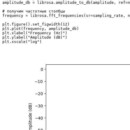
amplitude_db = librosa.amplitude_to_db(amplitude, ref=n
# получим частотные столбцы
frequency = librosa.fft_frequencies(sr=sampling_rate, n
plt.figure().set_figwidth(
12
)

plt.plot(frequency, amplitude_db)

plt.xlabel(
"Frequency (Hz)"
)

plt.ylabel(
"Amplitude (dB)"
)

plt.xscale(
"log"
)