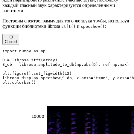
каждый гласный звук характеризуется определенными
частотами.
Построим спектрограмму для того же звука трубы, используя
функции библиотеки librosa
и
:
stft()
specshow()
Copied
import
 numpy 
as
 np

D = librosa.stft(array)

S_db = librosa.amplitude_to_db(np.
abs
(D), ref=np.
max
)

plt.figure().set_figwidth(
12
)

librosa.display.specshow(S_db, x_axis=
"time"
, y_axis=
"h
plt.colorbar()