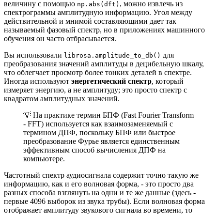
величину с помощью
, можно извлечь из
np.abs(dft)
спектрограммы амплитудную информацию. Угол между
действительной и мнимой составляющими дает так
называемый фазовый спектр, но в приложениях машинного
обучения он часто отбрасывается.
Вы использовали
для
librosa.amplitude_to_db()
преобразования значений амплитуды в децибельную шкалу,
что облегчает просмотр более тонких деталей в спектре.
Иногда используют
энергетический спектр
, который
измеряет энергию, а не амплитуду; это просто спектр с
квадратом амплитудных значений.
💡 На практике термин БПФ (Fast Fourier Transform
- FFT) используется как взаимозаменяемый с
термином ДПФ, поскольку БПФ или быстрое
преобразование Фурье является единственным
эффективным способ вычисления ДПФ на
компьютере.
Частотный спектр аудиосигнала содержит точно такую же
информацию, как и его волновая форма, - это просто два
разных способа взглянуть на одни и те же данные (здесь -
первые 4096 выборок из звука трубы). Если волновая форма
отображает амплитуду звукового сигнала во времени, то