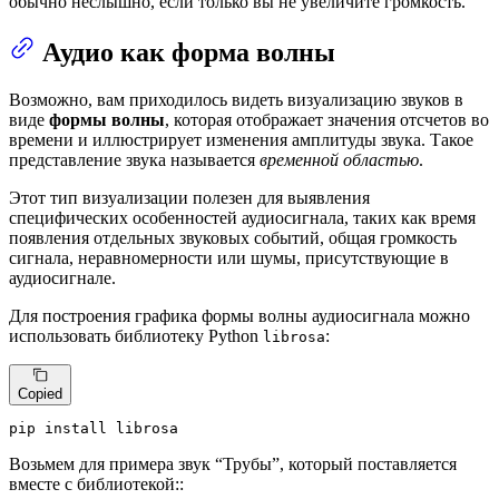
обычно неслышно, если только вы не увеличите громкость.
Аудио как форма волны
Возможно, вам приходилось видеть визуализацию звуков в
виде
формы волны
, которая отображает значения отсчетов во
времени и иллюстрирует изменения амплитуды звука. Такое
представление звука называется
временной областью
.
Этот тип визуализации полезен для выявления
специфических особенностей аудиосигнала, таких как время
появления отдельных звуковых событий, общая громкость
сигнала, неравномерности или шумы, присутствующие в
аудиосигнале.
Для построения графика формы волны аудиосигнала можно
использовать библиотеку Python
:
librosa
Copied
pip install librosa
Возьмем для примера звук “Трубы”, который поставляется
вместе с библиотекой::