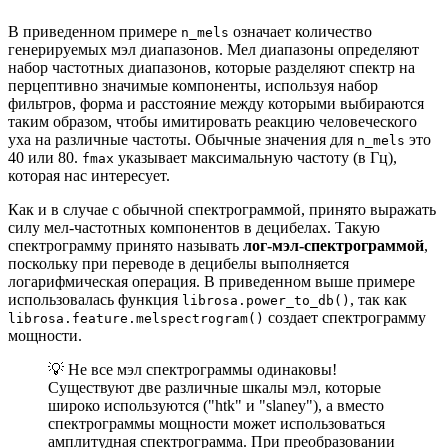
В приведенном примере
означает количество
n_mels
генерируемых мэл диапазонов. Мел диапазоны определяют
набор частотных диапазонов, которые разделяют спектр на
перцептивно значимые компоненты, используя набор
фильтров, форма и расстояние между которыми выбираются
таким образом, чтобы имитировать реакцию человеческого
уха на различные частоты. Обычные значения для
это
n_mels
40 или 80.
указывает максимальную частоту (в Гц),
fmax
которая нас интересует.
Как и в случае с обычной спектрограммой, принято выражать
силу мел-частотных компонентов в децибелах. Такую
спектрограмму принято называть
лог-мэл-спектрограммой
,
поскольку при переводе в децибелы выполняется
логарифмическая операция. В приведенном выше примере
использовалась функция
, так как
librosa.power_to_db()
создает спектрограмму
librosa.feature.melspectrogram()
мощности.
💡 Не все мэл спектрограммы одинаковы!
Существуют две различные шкалы мэл, которые
широко используются ("htk" и "slaney"), а вместо
спектрограммы мощности может использоваться
амплитудная спектрограмма. При преобразовании