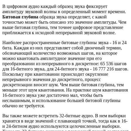
В цифровом аудио каждый образец звука фиксирует
амплитуду звуковой волны в определенный момент времени.
Битовая глубина
образца звука определяет, с какой
точностью может быть описано это значение амплитуды. Чем
выше битовая глубина, тем точнее цифровое представление
приближается к исходной непрерывной звуковой волне.
Наиболее распространенные битовые глубины звука - 16 и 24
бита. Каждая из них представляет собой двоичный термин,
обозначающий количество возможных шагов, на которое
можно квантовать амплитудное значение при его
преобразовании из непрерывного в дискретное: 65 536 шагов
для 16-битного звука, для 24-битного звука - 16 777 216 шагов.
Поскольку при квантовании происходит округление
непрерывного значения до дискретного, процесс
дискретизации вносит шум. Чем выше битовая глубина, тем
меньше этот шум квантования. На практике шум квантования
16-битного звука уже достаточно мал, чтобы быть
неслышимым, и использование большей битовой глубины
обычно не требуется.
Вы также можете встретить 32-битные аудио. В нем выборки
хранятся в виде значений с плавающей точкой, тогда как в 16-
и 24-битном аудио используются целочисленные выборки.