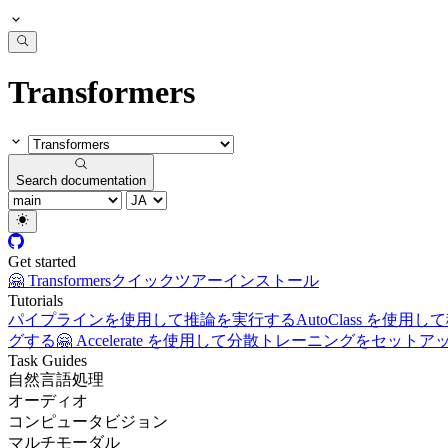
Transformers
Search documentation
Get started
🤗 Transformers
クイックツアー
インストール
Tutorials
パイプラインを使用して推論を実行する
AutoClass を
グする
🤗 Accelerate を使用して分散トレーニングをセット
Task Guides
自然言語処理
オーディオ
コンピュータビジョン
マルチモーダル