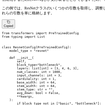
この例では、ResNetクラスのいくつかの引数を取得し、調
れらの引数を単に格納します。
Copied
from
 transformers 
import
from
 typing 
import
List
class
ResnetConfig
(
PreTrainedConfig
):

    model_type = 
"resnet"
def
__init__
(
        self,

        block_type=
"bottleneck"
,

        layers: 
list
[
int
] = [
3
, 
4
, 
6
, 
3
],

        num_classes: 
int
 = 
1000
,

        input_channels: 
int
 = 
3
,

        cardinality: 
int
 = 
1
,

        base_width: 
int
 = 
64
,

        stem_width: 
int
 = 
64
,

        stem_type: 
str
 = 
""
,

        avg_down: 
bool
 = 
False
,

        **kwargs,

):

if
 block_type 
not
in
 [
"basic"
, 
"bottleneck"
]:
