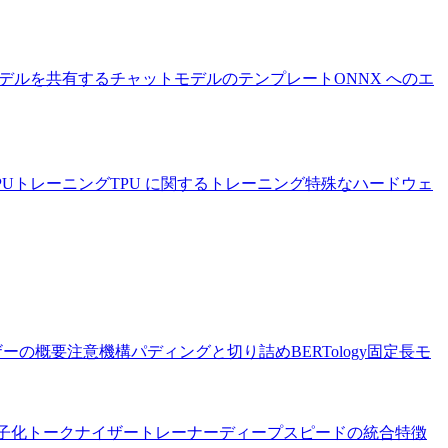
デルを共有する
チャットモデルのテンプレート
ONNX へのエ
PUトレーニング
TPU に関するトレーニング
特殊なハードウェ
ザーの概要
注意機構
パディングと切り詰め
BERTology
固定長モ
子化
トークナイザー
トレーナー
ディープスピードの統合
特徴