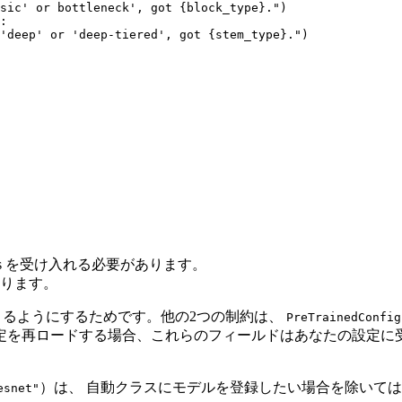
sic' or bottleneck', got 
{block_type}
."
)

:

'deep' or 'deep-tiered', got 
{stem_type}
."
)

rgs を受け入れる必要があります。
ります。
取得できるようにするためです。他の2つの制約は、
PreTrainedConfig
定を再ロードする場合、これらのフィールドはあなたの設定に受
）は、 自動クラスにモデルを登録したい場合を除いて
esnet"