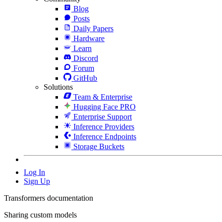
Blog
Posts
Daily Papers
Hardware
Learn
Discord
Forum
GitHub
Solutions
Team & Enterprise
Hugging Face PRO
Enterprise Support
Inference Providers
Inference Endpoints
Storage Buckets
Log In
Sign Up
Transformers documentation
Sharing custom models