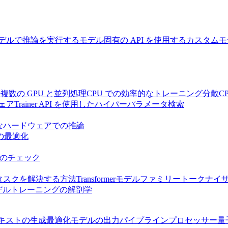
デルで推論を実行する
モデル固有の API を使用する
カスタムモ
ル
複数の GPU と並列処理
CPU での効率的なトレーニング
分散C
ェア
Trainer API を使用したハイパーパラメータ検索
なハードウェアでの推論
推論の最適化
のチェック
ersがタスクを解決する方法
Transformerモデルファミリー
トークナイ
デルトレーニングの解剖学
キストの生成
最適化
モデルの出力
パイプライン
プロセッサー
量