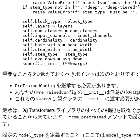
raise
 ValueError(
f"`block_type` must be 'ba
if
 stem_type 
not
in
 [
""
, 
"deep"
, 
"deep-tiered"
]
raise
 ValueError(
f"`stem_type` must be '', 
self
.block_type = block_type

self
.layers = layers

self
.num_classes = num_classes

self
.input_channels = input_channels

self
.cardinality = cardinality

self
.base_width = base_width

self
.stem_width = stem_width

self
.stem_type = stem_type

self
.avg_down = avg_down

super
().__init__(**kwargs)
重要なことを3つ覚えておくべきポイントは次のとおりです：
を継承する必要があります。
PreTrainedConfig
あなたの
の
は任意の kwa
PreTrainedConfig
__init__
これらの
は親クラスの
に渡す必要があ
kwargs
__init__
継承は、🤗 Transformers ライブラリのすべての機能を
ていることから来ています。
メソッドで設
from_pretrained
す。
設定の
を定義すること（ここでは
model_type
model_type="r