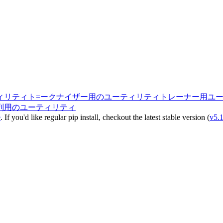
ィリティ
ト=ークナイザー用のユーティリティ
トレーナー用ユ
列用のユーティリティ
e
. If you'd like regular pip install, checkout the latest stable version (
v5.