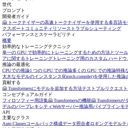
世代
プロンプト
開発者ガイド
🤗 トークナイザーの高速トークナイザーを使用する
多言語モ
クスポート
コミュニティリソース
トラブルシューティング
パフォーマンスとスケーラビリティ
概要
効率的なトレーニングテクニック
単一の GPU で効率的にトレーニングするための方法とツー
アに関するトレーニング
トレーニング用のカスタム ハードウ
推論の最適化
CPUでの推論
1 つの GPU での推論
多くの GPU での推論
特殊
大きなモデルのインスタンス化
torch.compile()を使用した
貢献する
🤗 Transformersにモデルを追加する方法
テスト
プルリクエスト
コンセプチュアルガイド
フィロソフィー
用語集
🤗 Transformersの機能
🤗 Transform
デルのパープレキシティ
Webサーバー推論用パイプライン
モ
API
主要なクラス
Auto Classes
コールバック
構成
データ照合者
ロギング
モデル
テ