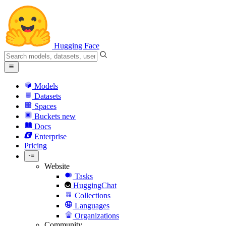
Hugging Face
Models
Datasets
Spaces
Buckets
new
Docs
Enterprise
Pricing
Website
Tasks
HuggingChat
Collections
Languages
Organizations
Community