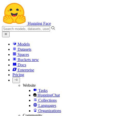
Hugging Face
Models
Datasets
Spaces
Buckets
new
Docs
Enterprise
Pricing
Website
Tasks
HuggingChat
Collections
Languages
Organizations
Community