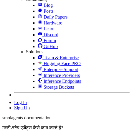
Blog
Posts
Daily Papers
Hardware
Learn
Discord
Forum
GitHub
Solutions
Team & Enterprise
Hugging Face PRO
Enterprise Support
Inference Providers
Inference Endpoints
Storage Buckets
Log In
Sign Up
smolagents documentation
मल्टी-स्टेप एजेंट्स कैसे काम करते हैं?