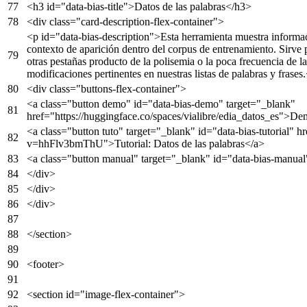
<
h3
id
=
"data-bias-title"
>
Datos de las palabras
</
h3
>
<
div
class
=
"card-description-flex-container"
>
<
p
id
=
"data-bias-description"
>
Esta herramienta muestra informac
contexto de aparición dentro del corpus de entrenamiento. Sirve 
otras pestañas producto de la polisemia o la poca frecuencia de las
modificaciones pertinentes en nuestras listas de palabras y frases.
<
div
class
=
"buttons-flex-container"
>
<
a
class
=
"button demo"
id
=
"data-bias-demo"
target
=
"_blank"
href
=
"https://huggingface.co/spaces/vialibre/edia_datos_es"
>
De
<
a
class
=
"button tuto"
target
=
"_blank"
id
=
"data-bias-tutorial"
hr
v=hhFlv3bmThU"
>
Tutorial: Datos de las palabras
</
a
>
<
a
class
=
"button manual"
target
=
"_blank"
id
=
"data-bias-manual
</
div
>
</
div
>
</
div
>
</
section
>
<
footer
>
<
section
id
=
"image-flex-container"
>