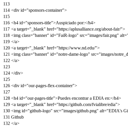
<
div
id
=
"sponsors-container"
>
<
h4
id
=
"sponsors-title"
>
Auspiciado por:
</
h4
>
<
a
target
=
"_blank"
href
=
"https://aplusalliance.org/about-fair/"
>
<
img
class
=
"banner"
id
=
"FaiR-logo"
src
=
"images/fair.png"
alt
=
</
a
>
<
a
target
=
"_blank"
href
=
"https://www.nd.edu/"
>
<
img
class
=
"banner"
id
=
"notre-dame-logo"
src
=
"images/notre_
</
a
>
</
div
>
<
div
id
=
"our-pages-flex-container"
>
<
h4
id
=
"our-pages-title"
>
Puedes encontrar a EDIA en:
</
h4
>
<
a
target
=
"_blank"
href
=
"https://github.com/fvialibre/edia"
>
<
img
id
=
"github-logo"
src
=
"images/github.png"
alt
=
"EDIA's Git
Github
</
a
>