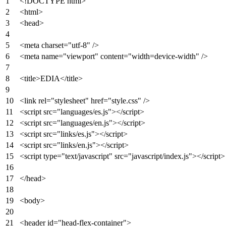
<!DOCTYPE
html
>
<
html
>
<
head
>
<
meta
charset
=
"utf-8"
/>
<
meta
name
=
"viewport"
content
=
"width=device-width"
/>
<
title
>
EDIA
</
title
>
<
link
rel
=
"stylesheet"
href
=
"style.css"
/>
<
script
src
=
"languages/es.js"
>
</
script
>
<
script
src
=
"languages/en.js"
>
</
script
>
<
script
src
=
"links/es.js"
>
</
script
>
<
script
src
=
"links/en.js"
>
</
script
>
<
script
type
=
"text/javascript"
src
=
"javascript/index.js"
>
</
script
>
</
head
>
<
body
>
<
header
id
=
"head-flex-container"
>