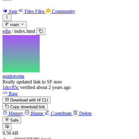
App
Files
Files
Community
main
edia
/
index.html
guidoivetta
Really updated link to SF now
1dcc85c
verified
about 2 years ago
Raw
Download with hf CLI
Copy download link
History
Blame
Contribute
Delete
Safe
9.56 kB