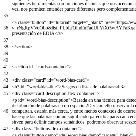
siguientes herramientas son funciones distintas que nos acercan a 
vez, nos permiten entender partes diferentes pero complementari
<
a
class
=
"button"
id
=
"tutorial"
target
=
"_blank"
href
=
"https://
v=rNgRpVVoObo&list=PLbLfQihdfnFadUhYtXt5wAYFaKqab
presentación de EDIA
</
a
>
</
section
>
<
section
id
=
"cards-container"
>
<
div
class
=
"card"
id
=
"word-bias-card"
>
<
h3
id
=
"word-bias-title"
>
Sesgos en listas de palabras
</
h3
>
<
div
class
=
"card-description-flex-container"
>
<
p
id
=
"word-bias-description"
>
Basada en una técnica para detec
distribución de palabras en un espacio 2D y con ello observar la 
compartan, estarán más cerca, y entre menos contextos de ocurre
hace que las palabras con un significado parecido aparezcan cerca
sirven para definir campos semánticos, podremos observar sesgos 
<
div
class
=
"buttons-flex-container"
>
<
a
class
=
"button demo"
id
=
"word-bias-demo"
target
=
"_blank"