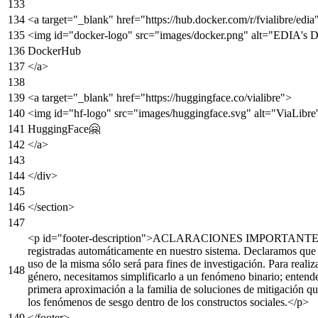
<
a
target
=
"_blank"
href
=
"https://hub.docker.com/r/fvialibre/edia
<
img
id
=
"docker-logo"
src
=
"images/docker.png"
alt
=
"EDIA's D
DockerHub
</
a
>
<
a
target
=
"_blank"
href
=
"https://huggingface.co/vialibre"
>
<
img
id
=
"hf-logo"
src
=
"images/huggingface.svg"
alt
=
"ViaLibre
HuggingFace🤗
</
a
>
</
div
>
</
section
>
<
p
id
=
"footer-description"
>
ACLARACIONES IMPORTANTES: Las c
registradas automáticamente en nuestro sistema. Declaramos que 
uso de la misma sólo será para fines de investigación. Para reali
género, necesitamos simplificarlo a un fenómeno binario; entende
primera aproximación a la familia de soluciones de mitigación q
los fenómenos de sesgo dentro de los constructos sociales.
</
p
>
</
footer
>