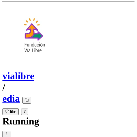
vialibre
/
edia
like
7
Running