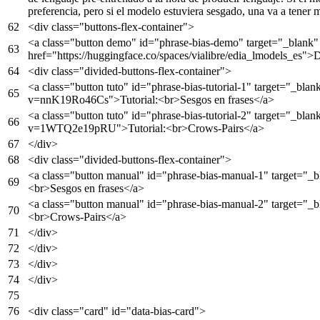
preferencia, pero si el modelo estuviera sesgado, una va a tener 
<
div
class
=
"buttons-flex-container"
>
<
a
class
=
"button demo"
id
=
"phrase-bias-demo"
target
=
"_blank"
href
=
"https://huggingface.co/spaces/vialibre/edia_lmodels_es"
>
<
div
class
=
"divided-buttons-flex-container"
>
<
a
class
=
"button tuto"
id
=
"phrase-bias-tutorial-1"
target
=
"_blan
v=nnK19Ro46Cs"
>
Tutorial:
<
br
>
Sesgos en frases
</
a
>
<
a
class
=
"button tuto"
id
=
"phrase-bias-tutorial-2"
target
=
"_blan
v=1WTQ2e19pRU"
>
Tutorial:
<
br
>
Crows-Pairs
</
a
>
</
div
>
<
div
class
=
"divided-buttons-flex-container"
>
<
a
class
=
"button manual"
id
=
"phrase-bias-manual-1"
target
=
"_b
<
br
>
Sesgos en frases
</
a
>
<
a
class
=
"button manual"
id
=
"phrase-bias-manual-2"
target
=
"_b
<
br
>
Crows-Pairs
</
a
>
</
div
>
</
div
>
</
div
>
</
div
>
<
div
class
=
"card"
id
=
"data-bias-card"
>