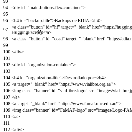
<
div
id
=
"main-buttons-flex-container"
>
<
h4
id
=
"backup-title"
>
Backups de EDIA:
</
h4
>
<
a
class
=
"button"
id
=
"hf"
target
=
"_blank"
href
=
"https://hugging
HuggingFace🤗!
</
a
>
<
a
class
=
"button"
id
=
"ccad"
target
=
"_blank"
href
=
"https://edia
</
div
>
<
div
id
=
"organization-container"
>
<
h4
id
=
"organization-title"
>
Desarollado por:
</
h4
>
<
a
target
=
"_blank"
href
=
"https://www.vialibre.org.ar/"
>
<
img
class
=
"banner"
id
=
"viaLibre-logo"
src
=
"images/viaLibre.j
</
a
>
<
a
target
=
"_blank"
href
=
"https://www.famaf.unc.edu.ar/"
>
<
img
class
=
"banner"
id
=
"FaMAF-logo"
src
=
"images/Logo-FA
</
a
>
</
div
>