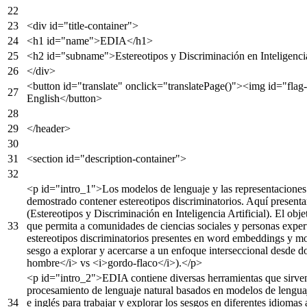
<
div
id
=
"title-container"
>
<
h1
id
=
"name"
>
EDIA
</
h1
>
<
h2
id
=
"subname"
>
Estereotipos y Discriminación en Inteligencia
</
div
>
<
button
id
=
"translate"
onclick
=
"translatePage()"
>
<
img
id
=
"flag-
English
</
button
>
</
header
>
<
section
id
=
"description-container"
>
<
p
id
=
"intro_1"
>
Los modelos de lenguaje y las representaciones
demostrado contener estereotipos discriminatorios. Aquí presen
(Estereotipos y Discriminación en Inteligencia Artificial). El obj
que permita a comunidades de ciencias sociales y personas exper
estereotipos discriminatorios presentes en word embeddings y mod
sesgo a explorar y acercarse a un enfoque interseccional desde d
hombre
</
i
>
vs
<
i
>
gordo-flaco
</
i
>
).
</
p
>
<
p
id
=
"intro_2"
>
EDIA contiene diversas herramientas que sirven
procesamiento de lenguaje natural basados en modelos de leng
e inglés para trabajar y explorar los sesgos en diferentes idiomas