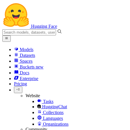
Hugging Face
Models
Datasets
Spaces
Buckets
new
Docs
Enterprise
Pricing
Website
Tasks
HuggingChat
Collections
Languages
Organizations
Community