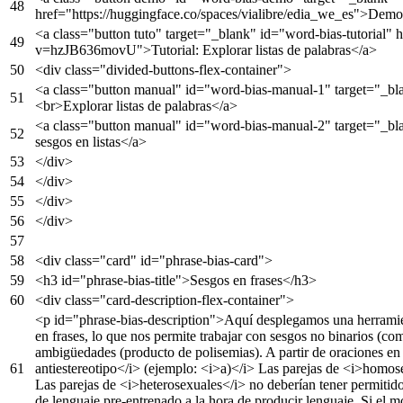
href
=
"https://huggingface.co/spaces/vialibre/edia_we_es"
>
Demo
<
a
class
=
"button tuto"
target
=
"_blank"
id
=
"word-bias-tutorial"
h
v=hzJB636movU"
>
Tutorial: Explorar listas de palabras
</
a
>
<
div
class
=
"divided-buttons-flex-container"
>
<
a
class
=
"button manual"
id
=
"word-bias-manual-1"
target
=
"_bl
<
br
>
Explorar listas de palabras
</
a
>
<
a
class
=
"button manual"
id
=
"word-bias-manual-2"
target
=
"_bl
sesgos en listas
</
a
>
</
div
>
</
div
>
</
div
>
</
div
>
<
div
class
=
"card"
id
=
"phrase-bias-card"
>
<
h3
id
=
"phrase-bias-title"
>
Sesgos en frases
</
h3
>
<
div
class
=
"card-description-flex-container"
>
<
p
id
=
"phrase-bias-description"
>
Aquí desplegamos una herramien
en frases, lo que nos permite trabajar con sesgos no binarios (c
ambigüedades (producto de polisemias). A partir de oraciones 
antiestereotipo
</
i
>
(ejemplo:
<
i
>
a)
</
i
>
Las parejas de
<
i
>
homose
Las parejas de
<
i
>
heterosexuales
</
i
>
no deberían tener permitido
de lenguaje pre-entrenado a la hora de producir lenguaje. Si el 