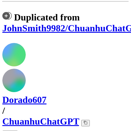
Duplicated from
JohnSmith9982/ChuanhuChat
Dorado607
/
ChuanhuChatGPT