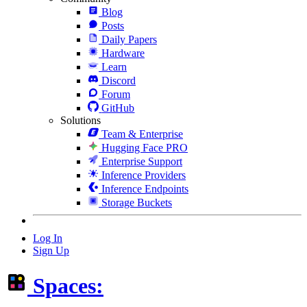
Blog
Posts
Daily Papers
Hardware
Learn
Discord
Forum
GitHub
Solutions
Team & Enterprise
Hugging Face PRO
Enterprise Support
Inference Providers
Inference Endpoints
Storage Buckets
Log In
Sign Up
Spaces: