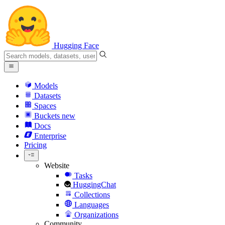
Hugging Face
Models
Datasets
Spaces
Buckets
new
Docs
Enterprise
Pricing
Website
Tasks
HuggingChat
Collections
Languages
Organizations
Community