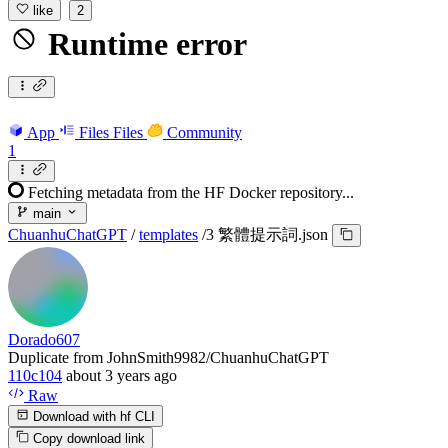
like
2
Runtime error
App
Files
Files
Community
1
Fetching metadata from the HF Docker repository...
main
ChuanhuChatGPT
/
templates
/
3 繁體提示詞.json
Dorado607
Duplicate from JohnSmith9982/ChuanhuChatGPT
110c104
about 3 years ago
Raw
Download with hf CLI
Copy download link