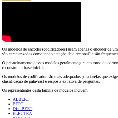
Os modelos de encoder (codificadores) usam apenas o encoder de um m
são caracterizados como tendo atenção “bidirecional” e são frequen
O pré-treinamento desses modelos geralmente gira em torno de corro
reconstruir a frase inicial.
Os modelos de codificador são mais adequados para tarefas que exig
classificação de palavras) e resposta extrativa de perguntas.
Os representantes desta família de modelos incluem:
ALBERT
BERT
DistilBERT
ELECTRA