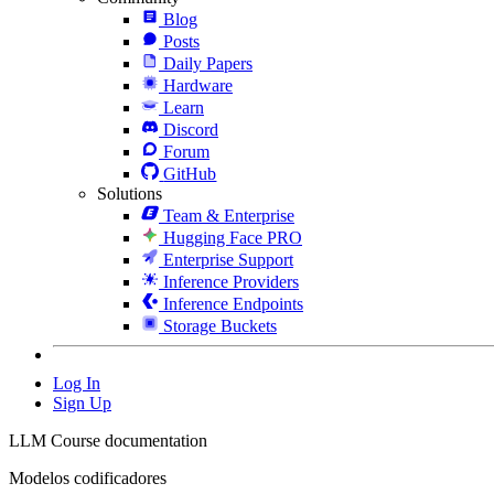
Blog
Posts
Daily Papers
Hardware
Learn
Discord
Forum
GitHub
Solutions
Team & Enterprise
Hugging Face PRO
Enterprise Support
Inference Providers
Inference Endpoints
Storage Buckets
Log In
Sign Up
LLM Course documentation
Modelos codificadores