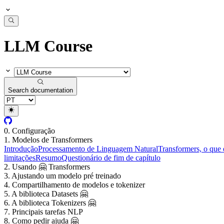
LLM Course
Search documentation
0. Configuração
1. Modelos de Transformers
Introdução
Processamento de Linguagem Natural
Transformers, o que 
limitações
Resumo
Questionário de fim de capítulo
2. Usando 🤗 Transformers
3. Ajustando um modelo pré treinado
4. Compartilhamento de modelos e tokenizer
5. A biblioteca Datasets 🤗
6. A biblioteca Tokenizers 🤗
7. Principais tarefas NLP
8. Como pedir ajuda 🤗