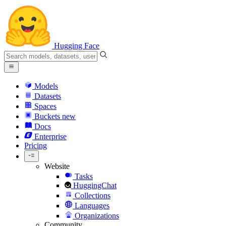
Hugging Face
Models
Datasets
Spaces
Buckets
new
Docs
Enterprise
Pricing
Website
Tasks
HuggingChat
Collections
Languages
Organizations
Community