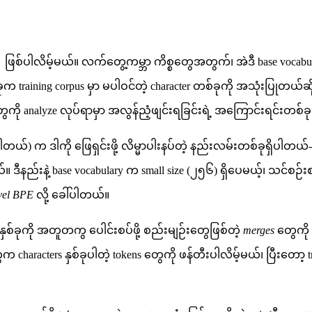
ဖြစ်ပါလိမ့်မယ်။ လက်တွေ့ကမ္ဘာ ကိစ္စတွေအတွက်၊ အဲဒီ base vocabular
]
training corpus မှာ မပါဝင်တဲ့ character တစ်ခုကို အသုံးပြုတယ်ဆိုရ
ို analyze လုပ်ရာမှာ အလွန်ညံ့ဖျင်းရခြင်းရဲ့ အကြောင်းရင်းတစ်ခု
်) က ဒါကို ဖြေရှင်းဖို့ လိမ္မာပါးနပ်တဲ့ နည်းလမ်းတစ်ခုရှိပါတယ်- 
းနဲ့ base vocabulary က small size (၂၅၆) ရှိပေမယ့်၊ သင်စဉ်းစားနို
evel BPE
လို့ ခေါ်ပါတယ်။
 နှစ်ခုကို အတူတကွ ပေါင်းစပ်ဖို့ စည်းမျဉ်းတွေဖြစ်တဲ့
merges
တွေကို 
aracters နှစ်ခုပါတဲ့ tokens တွေကို ဖန်တီးပါလိမ့်မယ်၊ ပြီးတော့ t