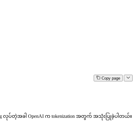
Copy page
raining လုပ်တဲ့အခါ OpenAI က tokenization အတွက် အသုံးပြုခဲ့ပါတယ်။