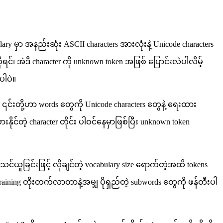
y မှာ အနည်းဆုံး ASCII characters အားလုံးနဲ့ Unicode characters
င်၊ အဲဒီ character ကို unknown token အဖြစ် ပြောင်းလဲပါလိမ့်
ပါပဲ။
၎င်းတို့ဟာ words တွေကို Unicode characters တွေနဲ့ ရေးထား
င်တဲ့ character တိုင်း ပါဝင်နေမှာဖြစ်ပြီး unknown token
သင်ယူခြင်းဖြင့် လိုချင်တဲ့ vocabulary size ရောက်တဲ့အထိ tokens
raining တိုးတက်လာတာနဲ့အမျှ ပိုရှည်တဲ့ subwords တွေကို ဖန်တီးပါ