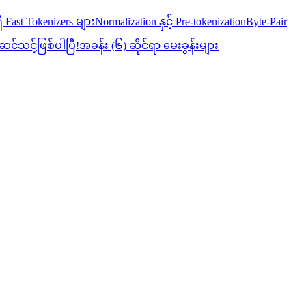
ိ Fast Tokenizers များ
Normalization နှင့် Pre-tokenization
Byte-Pair
ဆင်သင့်ဖြစ်ပါပြီ!
အခန်း (၆) ဆိုင်ရာ မေးခွန်းများ