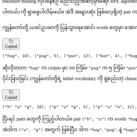
tokenizer training လုပ်နေစဉ် မည်သည့်အဆင့်မှာမဆို၊ BPE algorith
ပါတယ်) ကို ရှာဖွေပါလိမ့်မယ်။ အဲဒီ အများဆုံး ဖြစ်လေ့ရှိတဲ့ pa
ကျွန်တော်တို့ ယခင်ဥပမာကို ပြန်သွားရအောင်၊ words တွေမှာ အောက်
Copied
(
"hug"
,
10
)
,
 (
"pug"
,
5
)
,
 (
"pun"
,
12
)
,
 (
"bun"
,
4
)
,
 (
"hug
ဆိုလိုတာက
က corpus မှာ ၁၀ ကြိမ်၊
က ၅ ကြိမ်၊
"hug"
"pug"
"pun
ပိုင်းခြားခြင်း (ကျွန်တော်တို့ရဲ့ initial vocabulary ကို ဖွဲ့စည်းတဲ့
Copied
(
"h"
"u"
"g"
,
10
)
,
 (
"p"
"u"
"g"
,
5
)
,
 (
"p"
"u"
"n"
,
12
)
,
ပြီးရင် pairs တွေကို ကြည့်ပါတယ်။ pair
က words
("h", "u")
"hu
အဲဒါက
အတွက် ဖြစ်ပြီး၊ ဒါက
,
, နဲ့
("u", "g")
"hug"
"pug"
"hugs