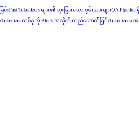
ခြင်း
Fast Tokenizers များ၏ ထူးခြားသော စွမ်းအားများ
QA Pipeline ရှ
n
Tokenizer တစ်ခုကို Block အလိုက် တည်ဆောက်ခြင်း
Tokenizers၊ အ