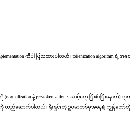
plementation ကိုပါ ပြသထားပါတယ်။ tokenization algorithm ရဲ့ အထွေ
ု (normalization နဲ့ pre-tokenization အဆင့်တွေ ပြီးစီးပြီးနောက်) 
y ကို တည်ဆောက်ပါတယ်။ ရိုးရှင်းတဲ့ ဥပမာတစ်ခုအနေနဲ့၊ ကျွန်တော်တို