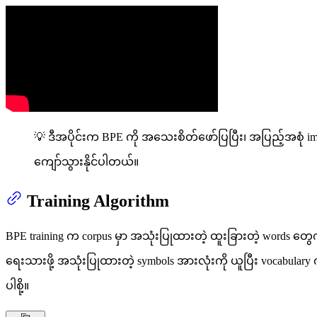
💡 ဒီအပိုင်းက BPE ကို အသေးစိတ်ဖော်ပြပြီး၊ အပြည့်အစုံ im
ကျော်သွားနိုင်ပါတယ်။
Training Algorithm
BPE training က corpus မှာ အသုံးပြုထားတဲ့ ထူးခြားတဲ့ words တွေကိ
ရေးသားဖို့ အသုံးပြုထားတဲ့ symbols အားလုံးကို ယူပြီး vocabular
ပါစို့။