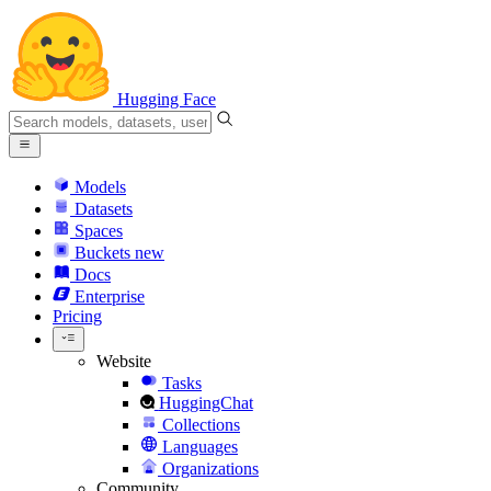
Hugging Face
Models
Datasets
Spaces
Buckets
new
Docs
Enterprise
Pricing
Website
Tasks
HuggingChat
Collections
Languages
Organizations
Community