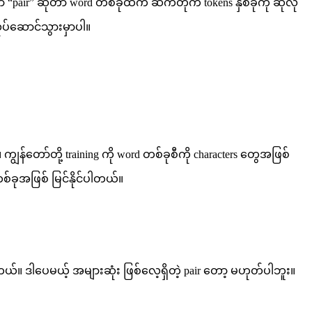
ာ “pair” ဆိုတာ word တစ်ခုထဲက ဆက်တိုက် tokens နှစ်ခုကို ဆိုလို
ုပ်ဆောင်သွားမှာပါ။
ွန်တော်တို့ training ကို word တစ်ခုစီကို characters တွေအဖြစ်
t တစ်ခုအဖြစ် မြင်နိုင်ပါတယ်။
ပါတယ်။ ဒါပေမယ့် အများဆုံး ဖြစ်လေ့ရှိတဲ့ pair တော့ မဟုတ်ပါဘူး။