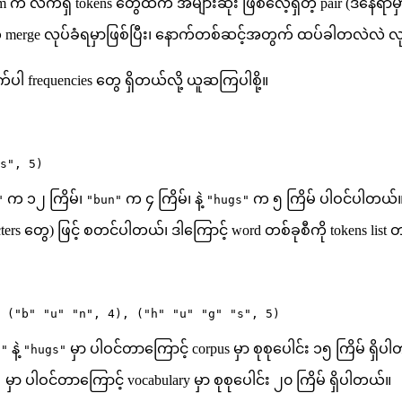
m က လက်ရှိ tokens တွေထဲက အများဆုံး ဖြစ်လေ့ရှိတဲ့ pair (ဒီနေရာမှ
ir က merge လုပ်ခံရမှာဖြစ်ပြီး၊ နောက်တစ်ဆင့်အတွက် ထပ်ခါတလဲလဲ လ
ပါ frequencies တွေ ရှိတယ်လို့ ယူဆကြပါစို့။
s"
,
5
)
က ၁၂ ကြိမ်၊
က ၄ ကြိမ်၊ နဲ့
က ၅ ကြိမ် ပါဝင်ပါတယ်။ ကျ
"
"bun"
"hugs"
 characters တွေ) ဖြင့် စတင်ပါတယ်၊ ဒါကြောင့် word တစ်ခုစီကို tokens lis
 (
"b"
"u"
"n"
,
4
)
,
 (
"h"
"u"
"g"
"s"
,
5
)
နဲ့
မှာ ပါဝင်တာကြောင့် corpus မှာ စုစုပေါင်း ၁၅ ကြိမ် ရှိ
g"
"hugs"
မှာ ပါဝင်တာကြောင့် vocabulary မှာ စုစုပေါင်း ၂၀ ကြိမ် ရှိပါတယ်။
"