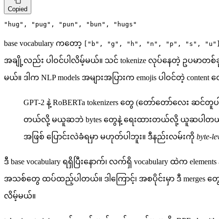
Copied
"hug"
, 
"pug"
, 
"pun"
, 
"bun"
, 
"hugs"
base vocabulary ကတော့
["b", "g", "h", "n", "p", "s", "u"
အချို့လည်း ပါဝင်ပါလိမ့်မယ်။ သင် tokenize လုပ်နေတဲ့ ဥပမာတစ်ခုက 
မယ်။ ဒါက NLP models အများအပြားက emojis ပါဝင်တဲ့ content တွေက
GPT-2 နဲ့ RoBERTa tokenizers တွေ (တော်တော်လေး ဆင်တူပါတယ
တယ်လို့ မယူဆဘဲ bytes တွေနဲ့ ရေးထားတယ်လို့ ယူဆပါတယ်။ ဒီနည်
အဖြစ် ပြောင်းလဲခံရမှာ မဟုတ်ပါဘူး။ ဒီနည်းလမ်းကို
byte-l
ဒီ base vocabulary ရရှိပြီးနောက်၊ လက်ရှိ vocabulary ထဲက elements
အသစ်တွေ ထပ်ထည့်ပါတယ်။ ဒါကြောင့်၊ အစပိုင်းမှာ ဒီ merges တွေက ch
လိမ့်မယ်။