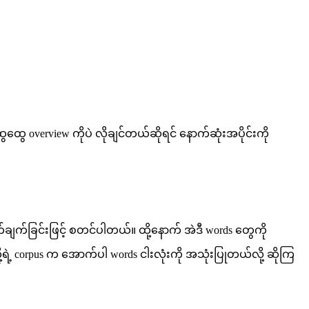
ထွေ overview ကိုပဲ လိုချင်တယ်ဆိုရင် နောက်ဆုံးအပိုင်းကို
တွက်ချက်ခြင်းဖြင့် စတင်ပါတယ်။ ထို့နောက် အဲဒီ words တွေကို
့ရဲ့ corpus က အောက်ပါ words ငါးလုံးကို အသုံးပြုတယ်လို့ ဆိုကြ