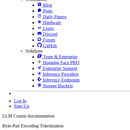
Blog
Posts
Daily Papers
Hardware
Learn
Discord
Forum
GitHub
Solutions
Team & Enterprise
Hugging Face PRO
Enterprise Support
Inference Providers
Inference Endpoints
Storage Buckets
Log In
Sign Up
LLM Course documentation
Byte-Pair Encoding Tokenization