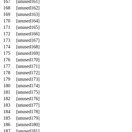
[unused161]
[unused162]
[unused163]
[unused164]
[unused165]
[unused166]
[unused167]
[unused168]
[unused169]
[unused170]
[unused171]
[unused172]
[unused173]
[unused174]
[unused175]
[unused176]
[unused177]
[unused178]
[unused179]
[unused180]
[unused181]