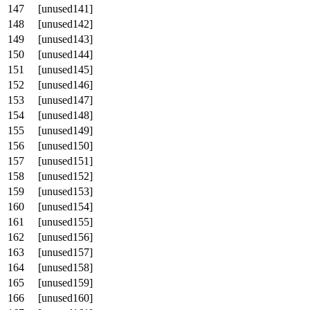
[unused141]
[unused142]
[unused143]
[unused144]
[unused145]
[unused146]
[unused147]
[unused148]
[unused149]
[unused150]
[unused151]
[unused152]
[unused153]
[unused154]
[unused155]
[unused156]
[unused157]
[unused158]
[unused159]
[unused160]