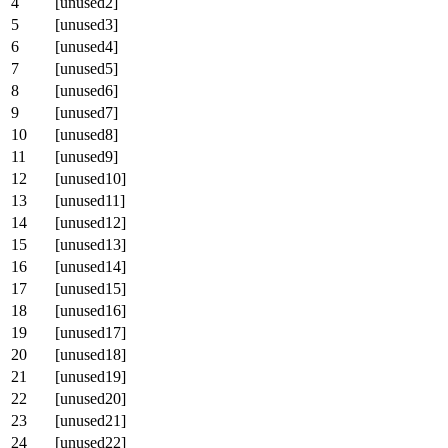
[unused2]
[unused3]
[unused4]
[unused5]
[unused6]
[unused7]
[unused8]
[unused9]
[unused10]
[unused11]
[unused12]
[unused13]
[unused14]
[unused15]
[unused16]
[unused17]
[unused18]
[unused19]
[unused20]
[unused21]
[unused22]