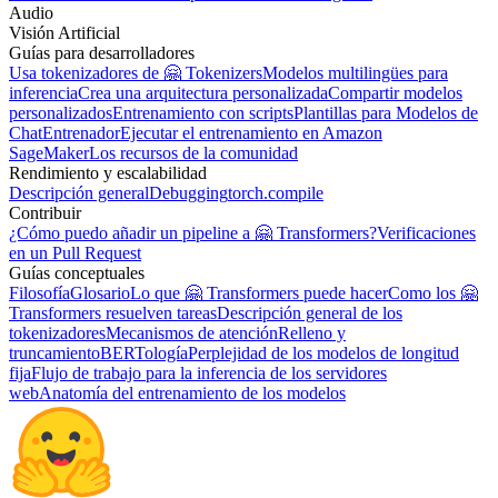
Audio
Visión Artificial
Guías para desarrolladores
Usa tokenizadores de 🤗 Tokenizers
Modelos multilingües para
inferencia
Crea una arquitectura personalizada
Compartir modelos
personalizados
Entrenamiento con scripts
Plantillas para Modelos de
Chat
Entrenador
Ejecutar el entrenamiento en Amazon
SageMaker
Los recursos de la comunidad
Rendimiento y escalabilidad
Descripción general
Debugging
torch.compile
Contribuir
¿Cómo puedo añadir un pipeline a 🤗 Transformers?
Verificaciones
en un Pull Request
Guías conceptuales
Filosofía
Glosario
Lo que 🤗 Transformers puede hacer
Como los 🤗
Transformers resuelven tareas
Descripción general de los
tokenizadores
Mecanismos de atención
Relleno y
truncamiento
BERTología
Perplejidad de los modelos de longitud
fija
Flujo de trabajo para la inferencia de los servidores
web
Anatomía del entrenamiento de los modelos