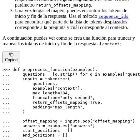
parámetro
.
return_offsets_mapping
Una vez tengas el mapeo, puedes encontrar los tokens de
inicio y fin de la respuesta. Usa el método
sequence_ids
para encontrar qué parte de la lista de tokens desplazados
corresponde a la pregunta y cuál corresponde al contexto.
A continuación puedes ver como se crea una función para truncar y
mapear los tokens de inicio y fin de la respuesta al
:
context
Copied
>>> 
def
preprocess_function
(
examples
... 
    questions = [q.strip() 
for
 q 
in
 examples[
"quest
... 
... 
... 
        examples[
"context"
... 
        max_length=
384
... 
        truncation=
"only_second"
... 
        return_offsets_mapping=
True
... 
        padding=
"max_length"
... 
    )

... 
    offset_mapping = inputs.pop(
"offset_mapping"
... 
    answers = examples[
"answers"
... 
... 
    end_positions = []
