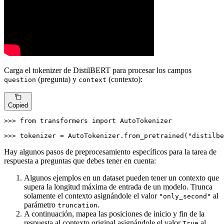
Carga el tokenizer de DistilBERT para procesar los campos
(pregunta) y
(contexto):
question
context
Copied
>>> 
from
 transformers 
import
 AutoTokenizer

>>> 
tokenizer = AutoTokenizer.from_pretrained(
"distilbe
Hay algunos pasos de preprocesamiento específicos para la tarea de
respuesta a preguntas que debes tener en cuenta:
Algunos ejemplos en un dataset pueden tener un contexto que
supera la longitud máxima de entrada de un modelo. Trunca
solamente el contexto asignándole el valor
al
"only_second"
parámetro
.
truncation
A continuación, mapea las posiciones de inicio y fin de la
respuesta al contexto original asignándole el valor
al
True