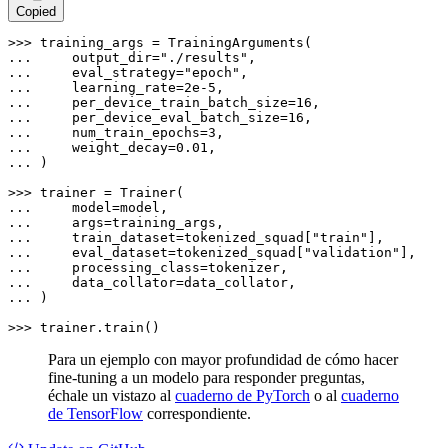
Copied
>>> 
... 
    output_dir=
"./results"
... 
    eval_strategy=
"epoch"
... 
    learning_rate=
2e-5
... 
    per_device_train_batch_size=
16
... 
    per_device_eval_batch_size=
16
... 
    num_train_epochs=
3
... 
    weight_decay=
0.01
... 
)

>>> 
... 
... 
... 
    train_dataset=tokenized_squad[
"train"
... 
    eval_dataset=tokenized_squad[
"validation"
... 
... 
... 
)

>>> 
trainer.train()
Para un ejemplo con mayor profundidad de cómo hacer
fine-tuning a un modelo para responder preguntas,
échale un vistazo al
cuaderno de PyTorch
o al
cuaderno
de TensorFlow
correspondiente.