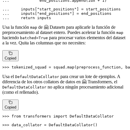
... 
            end_positions.append(idx + 
1
)

... 
    inputs[
"start_positions"
... 
    inputs[
"end_positions"
... 
return
 inputs
Usa la función
de 🤗 Datasets para aplicarle la función de
map
preprocesamiento al dataset entero. Puedes acelerar la función
map
haciendo
para procesar varios elementos del dataset
batched=True
a la vez. Quita las columnas que no necesites:
Copied
>>> 
tokenized_squad = squad.
map
(preprocess_function, ba
Usa el
para crear un lote de ejemplos. A
DefaultDataCollator
diferencia de los otros collators de datos en 🤗 Transformers, el
no aplica ningún procesamiento adicional
DefaultDataCollator
(como el rellenado).
Copied
>>> 
from
 transformers 
import
 DefaultDataCollator

>>> 
data_collator = DefaultDataCollator()