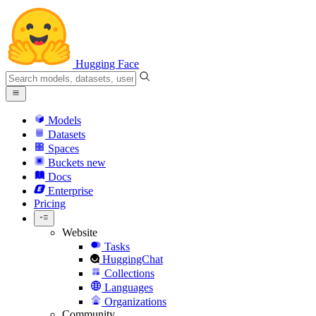
Hugging Face
Models
Datasets
Spaces
Buckets
new
Docs
Enterprise
Pricing
Website
Tasks
HuggingChat
Collections
Languages
Organizations
Community