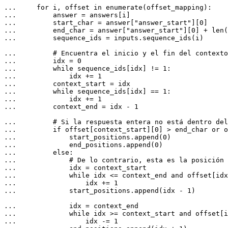
... 
for
 i, offset 
in
enumerate
... 
... 
        start_char = answer[
"answer_start"
][
0
... 
        end_char = answer[
"answer_start"
][
0
] + 
len
(
... 
        sequence_ids = inputs.sequence_ids(i)

... 
# Encuentra el inicio y el fin del contexto
... 
        idx = 
0
... 
while
 sequence_ids[idx] != 
1
... 
            idx += 
1
... 
... 
while
 sequence_ids[idx] == 
1
... 
            idx += 
1
... 
        context_end = idx - 
1
... 
# Si la respuesta entera no está dentro del
... 
if
 offset[context_start][
0
] > end_char 
or
 o
... 
            start_positions.append(
0
... 
            end_positions.append(
0
... 
else
... 
# De lo contrario, esta es la posición 
... 
... 
while
 idx <= context_end 
and
 offset[idx
... 
                idx += 
1
... 
            start_positions.append(idx - 
1
)

... 
... 
while
 idx >= context_start 
and
 offset[i
... 
                idx -= 
1