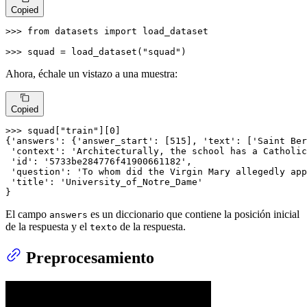
Copied
>>> 
from
 datasets 
import
 load_dataset

>>> 
squad = load_dataset(
"squad"
)
Ahora, échale un vistazo a una muestra:
Copied
>>> 
squad[
"train"
][
0
]

{
'answers'
: {
'answer_start'
: [
515
], 
'text'
: [
'Saint Ber
'context'
: 
'Architecturally, the school has a Catholic
'id'
: 
'5733be284776f41900661182'
,

'question'
: 
'To whom did the Virgin Mary allegedly app
'title'
: 
'University_of_Notre_Dame'
}
El campo
es un diccionario que contiene la posición inicial
answers
de la respuesta y el
de la respuesta.
texto
Preprocesamiento