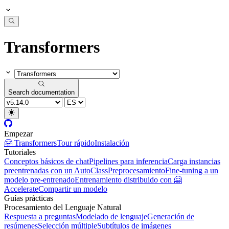
Transformers
Search documentation
Empezar
🤗 Transformers
Tour rápido
Instalación
Tutoriales
Conceptos básicos de chat
Pipelines para inferencia
Carga instancias
preentrenadas con un AutoClass
Preprocesamiento
Fine-tuning a un
modelo pre-entrenado
Entrenamiento distribuido con 🤗
Accelerate
Compartir un modelo
Guías prácticas
Procesamiento del Lenguaje Natural
Respuesta a preguntas
Modelado de lenguaje
Generación de
resúmenes
Selección múltiple
Subtítulos de imágenes