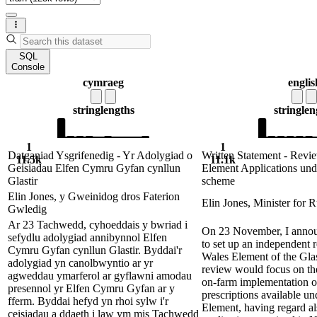
SQL
Console
cymraeg
englis
string
lengths
string
len
1
1
Datganiad Ysgrifenedig - Yr Adolygiad o
Written Statement - Revie
11.5k
11.1k
Geisiadau Elfen Cymru Gyfan cynllun
Element Applications unde
Glastir
scheme
Elin Jones, y Gweinidog dros Faterion
Elin Jones, Minister for R
Gwledig
Ar 23 Tachwedd, cyhoeddais y bwriad i
On 23 November, I announ
sefydlu adolygiad annibynnol Elfen
to set up an independent r
Cymru Gyfan cynllun Glastir. Byddai'r
Wales Element of the Gla
adolygiad yn canolbwyntio ar yr
review would focus on the 
agweddau ymarferol ar gyflawni amodau
on-farm implementation of
presennol yr Elfen Cymru Gyfan ar y
prescriptions available un
fferm. Byddai hefyd yn rhoi sylw i'r
Element, having regard al
ceisiadau a ddaeth i law ym mis Tachwedd