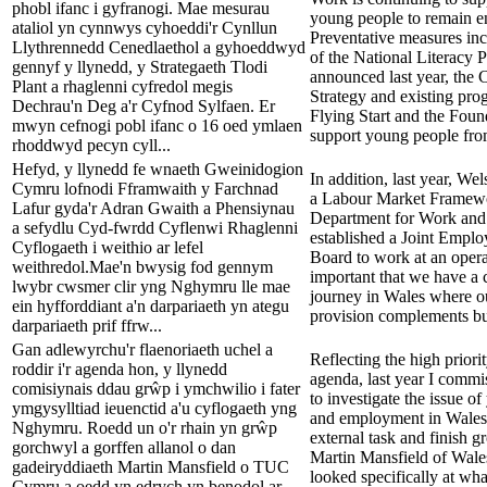
phobl ifanc i gyfranogi. Mae mesurau
young people to remain e
ataliol yn cynnwys cyhoeddi'r Cynllun
Preventative measures inc
Llythrennedd Cenedlaethol a gyhoeddwyd
of the National Literacy P
gennyf y llynedd, y Strategaeth Tlodi
announced last year, the 
Plant a rhaglenni cyfredol megis
Strategy and existing pr
Dechrau'n Deg a'r Cyfnod Sylfaen. Er
Flying Start and the Foun
mwyn cefnogi pobl ifanc o 16 oed ymlaen
support young people from
rhoddwyd pecyn cyll...
Hefyd, y llynedd fe wnaeth Gweinidogion
In addition, last year, We
Cymru lofnodi Fframwaith y Farchnad
a Labour Market Framewo
Lafur gyda'r Adran Gwaith a Phensiynau
Department for Work and
a sefydlu Cyd-fwrdd Cyflenwi Rhaglenni
established a Joint Empl
Cyflogaeth i weithio ar lefel
Board to work at an operati
weithredol.Mae'n bwysig fod gennym
important that we have a 
lwybr cwsmer clir yng Nghymru lle mae
journey in Wales where ou
ein hyfforddiant a'n darpariaeth yn ategu
provision complements but
darpariaeth prif ffrw...
Gan adlewyrchu'r flaenoriaeth uchel a
Reflecting the high priorit
roddir i'r agenda hon, y llynedd
agenda, last year I comm
comisiynais ddau grŵp i ymchwilio i fater
to investigate the issue 
ymgysylltiad ieuenctid a'u cyflogaeth yng
and employment in Wales
Nghymru. Roedd un o'r rhain yn grŵp
external task and finish g
gorchwyl a gorffen allanol o dan
Martin Mansfield of Wal
gadeiryddiaeth Martin Mansfield o TUC
looked specifically at wh
Cymru a oedd yn edrych yn benodol ar