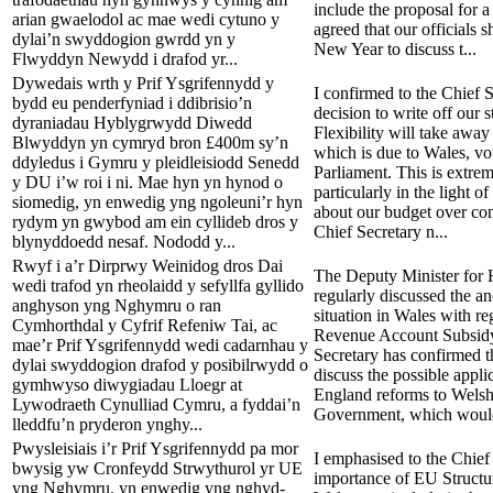
include the proposal for a
arian gwaelodol ac mae wedi cytuno y
agreed that our officials 
dylai’n swyddogion gwrdd yn y
New Year to discuss t...
Flwyddyn Newydd i drafod yr...
Dywedais wrth y Prif Ysgrifennydd y
I confirmed to the Chief S
bydd eu penderfyniad i ddibrisio’n
decision to write off our 
dyraniadau Hyblygrwydd Diwedd
Flexibility will take away
Blwyddyn yn cymryd bron £400m sy’n
which is due to Wales, vo
ddyledus i Gymru y pleidleisiodd Senedd
Parliament. This is extre
y DU i’w roi i ni. Mae hyn yn hynod o
particularly in the light 
siomedig, yn enwedig yng ngoleuni’r hyn
about our budget over co
rydym yn gwybod am ein cyllideb dros y
Chief Secretary n...
blynyddoedd nesaf. Nododd y...
Rwyf i a’r Dirprwy Weinidog dros Dai
The Deputy Minister for 
wedi trafod yn rheolaidd y sefyllfa gyllido
regularly discussed the 
anghyson yng Nghymru o ran
situation in Wales with r
Cymhorthdal y Cyfrif Refeniw Tai, ac
Revenue Account Subsidy
mae’r Prif Ysgrifennydd wedi cadarnhau y
Secretary has confirmed th
dylai swyddogion drafod y posibilrwydd o
discuss the possible appli
gymhwyso diwygiadau Lloegr at
England reforms to Wels
Lywodraeth Cynulliad Cymru, a fyddai’n
Government, which would
lleddfu’n pryderon ynghy...
Pwysleisiais i’r Prif Ysgrifennydd pa mor
I emphasised to the Chief
bwysig yw Cronfeydd Strwythurol yr UE
importance of EU Structu
yng Nghymru, yn enwedig yng nghyd-