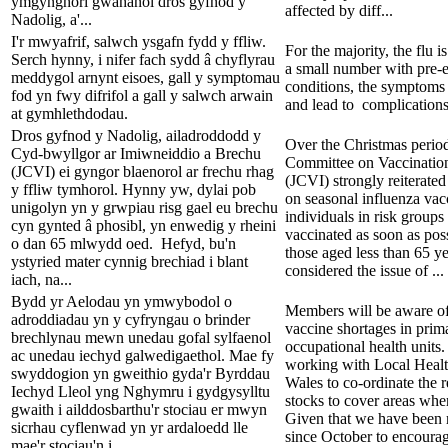
ymgynghori gwahanol dros gyfnod y
affected by diff...
Nadolig, a'...
I'r mwyafrif, salwch ysgafn fydd y ffliw.
For the majority, the flu i
Serch hynny, i nifer fach sydd â chyflyrau
a small number with pre-e
meddygol arnynt eisoes, gall y symptomau
conditions, the symptoms
fod yn fwy difrifol a gall y salwch arwain
and lead to complications
at gymhlethdodau.
Dros gyfnod y Nadolig, ailadroddodd y
Over the Christmas period
Cyd-bwyllgor ar Imiwneiddio a Brechu
Committee on Vaccinatio
(JCVI) ei gyngor blaenorol ar frechu rhag
(JCVI) strongly reiterated
y ffliw tymhorol. Hynny yw, dylai pob
on seasonal influenza vacci
unigolyn yn y grwpiau risg gael eu brechu
individuals in risk groups
cyn gynted â phosibl, yn enwedig y rheini
vaccinated as soon as poss
o dan 65 mlwydd oed. Hefyd, bu'n
those aged less than 65 ye
ystyried mater cynnig brechiad i blant
considered the issue of ...
iach, na...
Bydd yr Aelodau yn ymwybodol o
Members will be aware of
adroddiadau yn y cyfryngau o brinder
vaccine shortages in prim
brechlynau mewn unedau gofal sylfaenol
occupational health units.
ac unedau iechyd galwedigaethol. Mae fy
working with Local Healt
swyddogion yn gweithio gyda'r Byrddau
Wales to co-ordinate the r
Iechyd Lleol yng Nghymru i gydgysylltu
stocks to cover areas whe
gwaith i ailddosbarthu'r stociau er mwyn
Given that we have been
sicrhau cyflenwad yn yr ardaloedd lle
since October to encourag
mae'r stociau'n i...