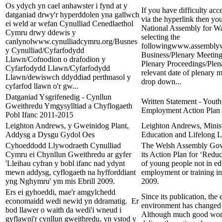
Os ydych yn cael anhawster i fynd at y
If you have difficulty acc
datganiad drwy'r hyperddolen yna gallwch
via the hyperlink then you
ei weld ar wefan Cynulliad Cenedlaethol
National Assembly for Wa
Cymru drwy ddewis y
selecting the
canlynolwww.cynulliadcymru.org/Busnes
followingwww.assemblyw
y Cynulliad/Cyfarfodydd
Business/Plenary Meeting
Llawn/Cofnodion o drafodion y
Plenary Proceedings/Plena
Cyfarfodydd Llawn/Cyfarfodydd
relevant date of plenary 
Llawn/dewiswch ddyddiad perthnasol y
drop down...
cyfarfod llawn o'r gw...
Datganiad Ysgrifenedig - Cynllun
Written Statement - You
Gweithredu Ymgysylltiad a Chyflogaeth
Employment Action Plan
Pobl Ifanc 2011-2015
Leighton Andrews, y Gweinidog Plant,
Leighton Andrews, Minist
Addysg a Dysgu Gydol Oes
Education and Lifelong L
Cyhoeddodd Llywodraeth Cynulliad
The Welsh Assembly Gov
Cymru ei Chynllun Gweithredu ar gyfer
its Action Plan for ‘Redu
'Lleihau cyfran y bobl ifanc nad ydynt
of young people not in ed
mewn addysg, cyflogaeth na hyfforddiant
employment or training in
yng Nghymru' ym mis Ebrill 2009.
2009.
Ers ei gyhoeddi, mae'r amgylchedd
Since its publication, the
economaidd wedi newid yn ddramatig. Er
environment has changed 
bod llawer o waith da wedi'i wneud i
Although much good work
gyflawni'r cynllun gweithredu, yn ystod y