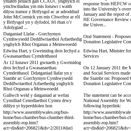
ymateb pellach gan CCAUC ynghylch ei
response from HEFCW on i
ymchwiliadau ym mis Ionawr i waith
into the University’s over
dilysu tramor y Brifysgol ac ar adroddiad
January and the report o
John McCormick ym mis Chwefror ar rôl
HE Governance Review on 
y Brifysgol yn y dyfodol, fel rhan o’r
the Univer...
Adolygiad ...
Datganiad Llafar - Gorchymyn
Oral Statement - Propose
Cymhwysedd Deddfwriaethol Arfaethedig
Donation Legislative Co
ynghylch Rhoi Organau a Meinweoedd
Edwina Hart, y Gweinidog dros Iechyd a
Edwina Hart, Minister for
Gwasanaethau Cymdeithasol
Services
Ar 12 Ionawr 2011 gwnaeth y Gweinidog
dros Iechyd a Gwasanaethau
On 12 January 2011 the M
Cymdeithasol Ddatganiad llafar yn y
and Social Services made 
Siambr ar: Gorchymyn Cymhwysedd
the Siambr on: Proposed 
Deddfwriaethol Arfaethedig ynghylch
Donation Legislative Co
Rhoi Organau a Meinweoedd
Gallwch weld y datganiad ar wefan
The statement can be acc
Cynulliad Cenedlaethol Cymru drwy
National Assembly for Wa
ddilyn yr hyperddolen hon
following hyperlink:
http://www.assemblywales.org/bus-
http://www.assemblywale
home/bus-chamber/bus-chamber-third-
home/bus-chamber/bus-ch
assembly-rop.htm?
assembly-rop.htm?
act=dis&id=206821&ds=2/2011#dat1
act=dis&id=206821&ds=