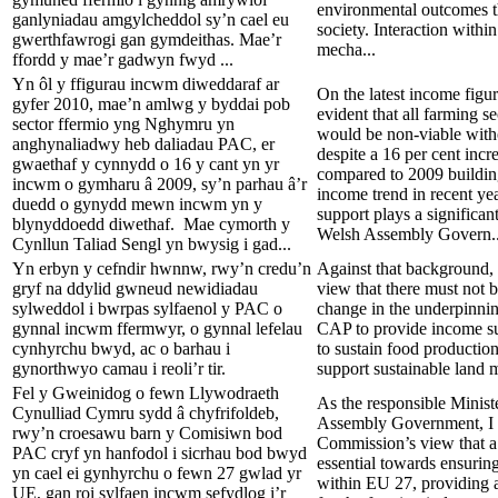
environmental outcomes t
ganlyniadau amgylcheddol sy’n cael eu
society. Interaction withi
gwerthfawrogi gan gymdeithas. Mae’r
mecha...
ffordd y mae’r gadwyn fwyd ...
Yn ôl y ffigurau incwm diweddaraf ar
On the latest income figure
gyfer 2010, mae’n amlwg y byddai pob
evident that all farming s
sector ffermio yng Nghymru yn
would be non-viable wit
anghynaliadwy heb daliadau PAC, er
despite a 16 per cent incr
gwaethaf y cynnydd o 16 y cant yn yr
compared to 2009 buildin
incwm o gymharu â 2009, sy’n parhau â’r
income trend in recent ye
duedd o gynydd mewn incwm yn y
support plays a significant
blynyddoedd diwethaf. Mae cymorth y
Welsh Assembly Govern..
Cynllun Taliad Sengl yn bwysig i gad...
Yn erbyn y cefndir hwnnw, rwy’n credu’n
Against that background, 
gryf na ddylid gwneud newidiadau
view that there must not 
sylweddol i bwrpas sylfaenol y PAC o
change in the underpinnin
gynnal incwm ffermwyr, o gynnal lefelau
CAP to provide income su
cynhyrchu bwyd, ac o barhau i
to sustain food production
gynorthwyo camau i reoli’r tir.
support sustainable land
Fel y Gweinidog o fewn Llywodraeth
As the responsible Minist
Cynulliad Cymru sydd â chyfrifoldeb,
Assembly Government, I 
rwy’n croesawu barn y Comisiwn bod
Commission’s view that a
PAC cryf yn hanfodol i sicrhau bod bwyd
essential towards ensurin
yn cael ei gynhyrchu o fewn 27 gwlad yr
within EU 27, providing 
UE, gan roi sylfaen incwm sefydlog i’r