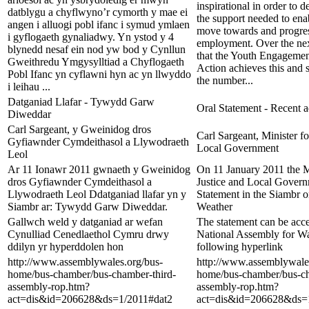
inspirational in order to 
datblygu a chyflwyno’r cymorth y mae ei
the support needed to ena
angen i alluogi pobl ifanc i symud ymlaen
move towards and progres
i gyflogaeth gynaliadwy. Yn ystod y 4
employment. Over the nex
blynedd nesaf ein nod yw bod y Cynllun
that the Youth Engageme
Gweithredu Ymgysylltiad a Chyflogaeth
Action achieves this and 
Pobl Ifanc yn cyflawni hyn ac yn llwyddo
the number...
i leihau ...
Datganiad Llafar - Tywydd Garw
Oral Statement - Recent 
Diweddar
Carl Sargeant, y Gweinidog dros
Carl Sargeant, Minister fo
Gyfiawnder Cymdeithasol a Llywodraeth
Local Government
Leol
Ar 11 Ionawr 2011 gwnaeth y Gweinidog
On 11 January 2011 the Mi
dros Gyfiawnder Cymdeithasol a
Justice and Local Govern
Llywodraeth Leol Ddatganiad llafar yn y
Statement in the Siambr 
Siambr ar: Tywydd Garw Diweddar.
Weather
Gallwch weld y datganiad ar wefan
The statement can be acc
Cynulliad Cenedlaethol Cymru drwy
National Assembly for Wa
ddilyn yr hyperddolen hon
following hyperlink
http://www.assemblywales.org/bus-
http://www.assemblywale
home/bus-chamber/bus-chamber-third-
home/bus-chamber/bus-ch
assembly-rop.htm?
assembly-rop.htm?
act=dis&id=206628&ds=1/2011#dat2
act=dis&id=206628&ds=