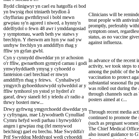
Bydd clinigwyr yn cael eu hatgoffa ei bod
yn bwysig rhoi triniaeth brydlon â
Clinicians will be reminde
chyffuriau gwrthfirysol i bobl mewn
treat people with antiviral
grwpiau sy'n agored i niwed, a hynny'n
promptly, preferably with
ddelfrydol o fewn 48 awr i ymddangosiad
symptom onset, regardless
y symptomau, waeth beth yw statws y
status, as no vaccine gives
brechlyn. Y rheswm am hyn yw nad yw
against influenza.
unrhyw frechlyn yn amddiffyn rhag y
ffliw yn gyfan gwbl.
Cyn y cynnydd diweddar yn yr achosion
In advance of the recent i
o'r ffliw, gwnaethom gymryd camau i godi
activity, we took steps to
ymwybyddiaeth ymysg y cyhoedd o
among the public of the be
fanteision cael brechiad er mwyn
vaccination to protect agai
amddiffyn rhag y feirws. Cynhaliwyd
substantial seasonal flu p
ymgyrch gyhoeddusrwydd sylweddol ar y
was rolled out during the
ffliw tymhorol yn ystod yr hydref a'r
through channels such as
gaeaf, drwy sianeli fel y teledu a'r radio a
posters aimed at c...
thrwy bosteri mew...
Drwy gyfrwng ymgyrchoedd diweddar yn
Through recent media act
y cyfryngau, mae Llywodraeth Cynulliad
continued to promote the 
Cymru hefyd wedi parhau i hyrwyddo'r
(such as pregnant women)
angen i grwpiau risg (fel menywod
The Chief Medical Office
beichiog) gael eu brechu. Mae Swyddfa'r
also issued guidance to 
Prif Swyddog Meddygol wedi cyhoeddi