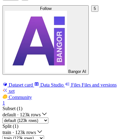
Follow
5
Bangor AI
Dataset card
Data Studio
Files
Files and versions
xet
Community
1
Subset (1)
default
·
123k rows
Split (1)
train
·
123k rows