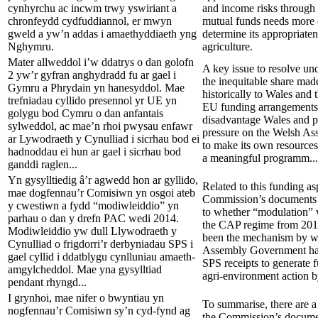
cynhyrchu ac incwm trwy yswiriant a
and income risks through
chronfeydd cydfuddiannol, er mwyn
mutual funds needs more 
gweld a yw’n addas i amaethyddiaeth yng
determine its appropriate
Nghymru.
agriculture.
Mater allweddol i’w ddatrys o dan golofn
A key issue to resolve unde
2 yw’r gyfran anghydradd fu ar gael i
the inequitable share mad
Gymru a Phrydain yn hanesyddol. Mae
historically to Wales and
trefniadau cyllido presennol yr UE yn
EU funding arrangements 
golygu bod Cymru o dan anfantais
disadvantage Wales and 
sylweddol, ac mae’n rhoi pwysau enfawr
pressure on the Welsh A
ar Lywodraeth y Cynulliad i sicrhau bod ei
to make its own resources
hadnoddau ei hun ar gael i sicrhau bod
a meaningful programm...
ganddi raglen...
Yn gysylltiedig â’r agwedd hon ar gyllido,
Related to this funding as
mae dogfennau’r Comisiwn yn osgoi ateb
Commission’s documents 
y cwestiwn a fydd “modiwleiddio” yn
to whether “modulation” 
parhau o dan y drefn PAC wedi 2014.
the CAP regime from 201
Modiwleiddio yw dull Llywodraeth y
been the mechanism by w
Cynulliad o frigdorri’r derbyniadau SPS i
Assembly Government has
gael cyllid i ddatblygu cynlluniau amaeth-
SPS receipts to generate 
amgylcheddol. Mae yna gysylltiad
agri-environment action by
pendant rhyngd...
I grynhoi, mae nifer o bwyntiau yn
To summarise, there are a
nogfennau’r Comisiwn sy’n cyd-fynd ag
the Commission’s document