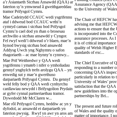
a’r Asiantaeth Sicrhau Ansawdd (QAA) ar
Assurance Agency (QAA) 
faterion sy’n ymwneud â gweithgareddau
to the University of Wales’
tramor Prifysgol Cymru.
Mae Cadeirydd CCAUC wedi ysgrifennu
The Chair of HEFCW has 
ataf i ddweud bod CCAUC wrthi’n
advising me that HEFCW 
cymryd camau i sicrhau bod Prifysgol
actions to ensure that the
Cymru’n cael dod yn rhan o brosesau
is incorporated into the C
archwilio a sicrhau ansawdd y Cyngor.
assurance processes. As I 
Fel rwyf wedi’i ddweud o’r blaen, mae’n
it is of critical importance
hynod bwysig sicrhau bod ansawdd
quality of Welsh Higher E
Addysg Uwch yng Nghymru o safon
standards of exc...
rhagoriaeth – ac mae hynny’n cynnwy...
Mae Prif Weithredwr y QAA wedi
The Chief Executive of 
ysgrifennu i ymateb i nifer o ymholiadau
responding to a number of
gennyf ynghylch trefn arolygu QAA – yn
concerning QAA’s inspec
enwedig sut y mae’n gwerthuso
particularly in relation to
darpariaeth Prifysgol Cymru. Da gennyf
University of Wales’ provi
weld felly bod y QAA wedi cynhyrchu
satisfaction that the QAA
canllawiau newydd i Brifysgolion Prydain
new guidelines into the o
ar gyfer cynnal partneriaethau tramor.
partnerships by Bri...
Dywedodd Mr McClaren w...
Mae rôl Prifysgol Cymru, heddiw ac yn y
The present and future rol
dyfodol, ac ansawdd ei darpariaeth yn
of Wales and the quality of
faterion pwysig. Rwyf yn awr yn aros am
matter of importance. I n