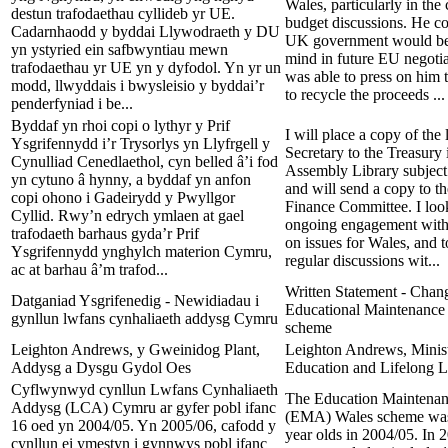
Wales, particularly in the
destun trafodaethau cyllideb yr UE.
budget discussions. He co
Cadarnhaodd y byddai Llywodraeth y DU
UK government would bear
yn ystyried ein safbwyntiau mewn
mind in future EU negotia
trafodaethau yr UE yn y dyfodol. Yn yr un
was able to press on him t
modd, llwyddais i bwysleisio y byddai’r
to recycle the proceeds ...
penderfyniad i be...
Byddaf yn rhoi copi o lythyr y Prif
I will place a copy of the 
Ysgrifennydd i’r Trysorlys yn Llyfrgell y
Secretary to the Treasury 
Cynulliad Cenedlaethol, cyn belled â’i fod
Assembly Library subject
yn cytuno â hynny, a byddaf yn anfon
and will send a copy to th
copi ohono i Gadeirydd y Pwyllgor
Finance Committee. I loo
Cyllid. Rwy’n edrych ymlaen at gael
ongoing engagement with 
trafodaeth barhaus gyda’r Prif
on issues for Wales, and 
Ysgrifennydd ynghylch materion Cymru,
regular discussions wit...
ac at barhau â’m trafod...
Written Statement - Chang
Datganiad Ysgrifenedig - Newidiadau i
Educational Maintenance
gynllun lwfans cynhaliaeth addysg Cymru
scheme
Leighton Andrews, y Gweinidog Plant,
Leighton Andrews, Minist
Addysg a Dysgu Gydol Oes
Education and Lifelong L
Cyflwynwyd cynllun Lwfans Cynhaliaeth
The Education Maintena
Addysg (LCA) Cymru ar gyfer pobl ifanc
(EMA) Wales scheme was 
16 oed yn 2004/05. Yn 2005/06, cafodd y
year olds in 2004/05. In 
cynllun ei ymestyn i gynnwys pobl ifanc