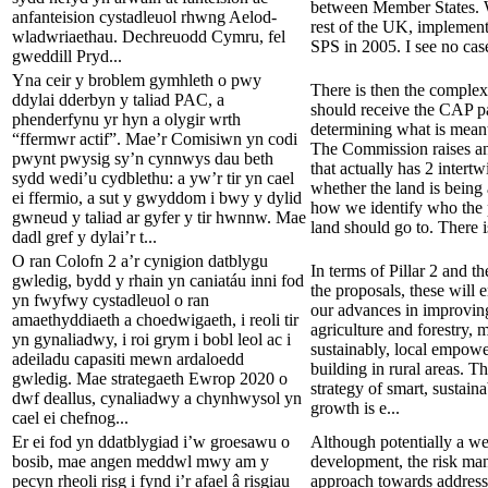
between Member States. W
anfanteision cystadleuol rhwng Aelod-
rest of the UK, implemen
wladwriaethau. Dechreuodd Cymru, fel
SPS in 2005. I see no case
gweddill Pryd...
Yna ceir y broblem gymhleth o pwy
There is then the comple
ddylai dderbyn y taliad PAC, a
should receive the CAP 
phenderfynu yr hyn a olygir wrth
determining what is meant
“ffermwr actif”. Mae’r Comisiwn yn codi
The Commission raises an
pwynt pwysig sy’n cynnwys dau beth
that actually has 2 intertw
sydd wedi’u cydblethu: a yw’r tir yn cael
whether the land is being
ei ffermio, a sut y gwyddom i bwy y dylid
how we identify who the 
gwneud y taliad ar gyfer y tir hwnnw. Mae
land should go to. There is
dadl gref y dylai’r t...
O ran Colofn 2 a’r cynigion datblygu
In terms of Pillar 2 and t
gwledig, bydd y rhain yn caniatáu inni fod
the proposals, these will e
yn fwyfwy cystadleuol o ran
our advances in improvin
amaethyddiaeth a choedwigaeth, i reoli tir
agriculture and forestry,
yn gynaliadwy, i roi grym i bobl leol ac i
sustainably, local empow
adeiladu capasiti mewn ardaloedd
building in rural areas. 
gwledig. Mae strategaeth Ewrop 2020 o
strategy of smart, sustain
dwf deallus, cynaliadwy a chynhwysol yn
growth is e...
cael ei chefnog...
Er ei fod yn ddatblygiad i’w groesawu o
Although potentially a w
bosib, mae angen meddwl mwy am y
development, the risk ma
pecyn rheoli risg i fynd i’r afael â risgiau
approach towards address