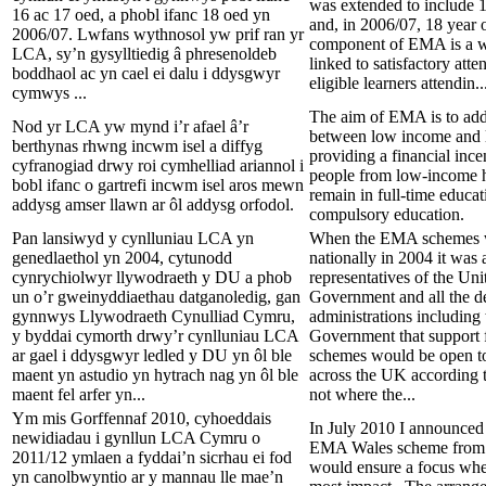
was extended to include 1
16 ac 17 oed, a phobl ifanc 18 oed yn
and, in 2006/07, 18 year 
2006/07. Lwfans wythnosol yw prif ran yr
component of EMA is a w
LCA, sy’n gysylltiedig â phresenoldeb
linked to satisfactory atte
boddhaol ac yn cael ei dalu i ddysgwyr
eligible learners attendin..
cymwys ...
The aim of EMA is to addr
Nod yr LCA yw mynd i’r afael â’r
between low income and l
berthynas rhwng incwm isel a diffyg
providing a financial inc
cyfranogiad drwy roi cymhelliad ariannol i
people from low-income 
bobl ifanc o gartrefi incwm isel aros mewn
remain in full-time educa
addysg amser llawn ar ôl addysg orfodol.
compulsory education.
Pan lansiwyd y cynlluniau LCA yn
When the EMA schemes 
genedlaethol yn 2004, cytunodd
nationally in 2004 it was
cynrychiolwyr llywodraeth y DU a phob
representatives of the U
un o’r gweinyddiaethau datganoledig, gan
Government and all the d
gynnwys Llywodraeth Cynulliad Cymru,
administrations includin
y byddai cymorth drwy’r cynlluniau LCA
Government that support
ar gael i ddysgwyr ledled y DU yn ôl ble
schemes would be open to
maent yn astudio yn hytrach nag yn ôl ble
across the UK according 
maent fel arfer yn...
not where the...
Ym mis Gorffennaf 2010, cyhoeddais
In July 2010 I announced
newidiadau i gynllun LCA Cymru o
EMA Wales scheme from
2011/12 ymlaen a fyddai’n sicrhau ei fod
would ensure a focus whe
yn canolbwyntio ar y mannau lle mae’n