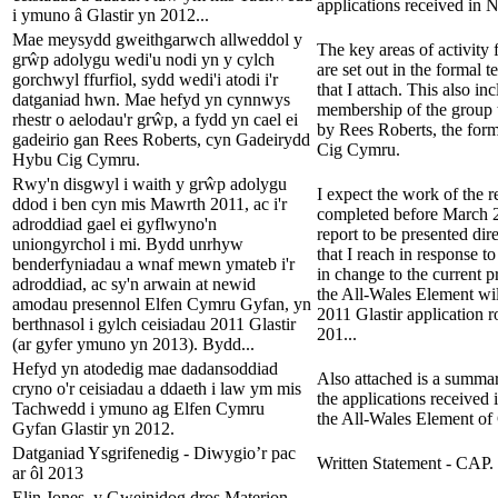
applications received in 
i ymuno â Glastir yn 2012...
Mae meysydd gweithgarwch allweddol y
The key areas of activity 
grŵp adolygu wedi'u nodi yn y cylch
are set out in the formal t
gorchwyl ffurfiol, sydd wedi'i atodi i'r
that I attach. This also in
datganiad hwn. Mae hefyd yn cynnwys
membership of the group t
rhestr o aelodau'r grŵp, a fydd yn cael ei
by Rees Roberts, the for
gadeirio gan Rees Roberts, cyn Gadeirydd
Cig Cymru.
Hybu Cig Cymru.
Rwy'n disgwyl i waith y grŵp adolygu
I expect the work of the 
ddod i ben cyn mis Mawrth 2011, ac i'r
completed before March 2
adroddiad gael ei gyflwyno'n
report to be presented dir
uniongyrchol i mi. Bydd unrhyw
that I reach in response to 
benderfyniadau a wnaf mewn ymateb i'r
in change to the current p
adroddiad, ac sy'n arwain at newid
the All-Wales Element wil
amodau presennol Elfen Cymru Gyfan, yn
2011 Glastir application r
berthnasol i gylch ceisiadau 2011 Glastir
201...
(ar gyfer ymuno yn 2013). Bydd...
Hefyd yn atodedig mae dadansoddiad
Also attached is a summ
cryno o'r ceisiadau a ddaeth i law ym mis
the applications received
Tachwedd i ymuno ag Elfen Cymru
the All-Wales Element of 
Gyfan Glastir yn 2012.
Datganiad Ysgrifenedig - Diwygio’r pac
Written Statement - CAP.
ar ôl 2013
Elin Jones, y Gweinidog dros Materion