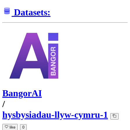
Datasets:
BangorAI
/
hysbysiadau-llyw-cymru-1
like
0