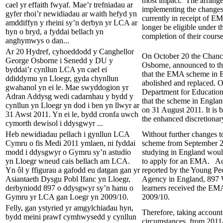
most impact. The arrange
cael yr effaith fwyaf. Mae’r trefniadau ar
implementing the changes 
gyfer rhoi’r newidiadau ar waith hefyd yn
currently in receipt of 
amddiffyn y rheini sy’n derbyn yr LCA ar
longer be eligible under 
hyn o bryd, a fyddai bellach yn
completion of their course
anghymwys o dan...
Ar 20 Hydref, cyhoeddodd y Canghellor
On October 20 the Chanc
George Osborne i Senedd y DU y
Osborne, announced to t
byddai’r cynllun LCA yn cael ei
that the EMA scheme in 
ddiddymu yn Lloegr, gyda chynllun
abolished and replaced. Of
gwahanol yn ei le. Mae swyddogion yr
Department for Educatio
Adran Addysg wedi cadarnhau y bydd y
that the scheme in England
cynllun yn Lloegr yn dod i ben yn llwyr ar
on 31 August 2011. It is 
31 Awst 2011. Yn ei le, bydd cronfa uwch
the enhanced discretionary
cymorth dewisol i ddysgwyr ...
Heb newidiadau pellach i gynllun LCA
Without further changes 
Cymru o fis Medi 2011 ymlaen, ni fyddai
scheme from September 2
modd i ddysgwyr o Gymru sy’n astudio
studying in England woul
yn Lloegr wneud cais bellach am LCA.
to apply for an EMA. Acc
Yn ôl y ffigurau a gafodd eu datgan gan yr
reported by the Young Pe
Asiantaeth Dysgu Pobl Ifanc yn Lloegr,
Agency in England, 897 
derbyniodd 897 o ddysgwyr sy’n hanu o
learners received the EM
Gymru yr LCA gan Loegr yn 2009/10.
2009/10.
Felly, gan ystyried yr amgylchiadau hyn,
Therefore, taking account 
bydd meini prawf cymhwysedd y cynllun
circumstances, from 2011