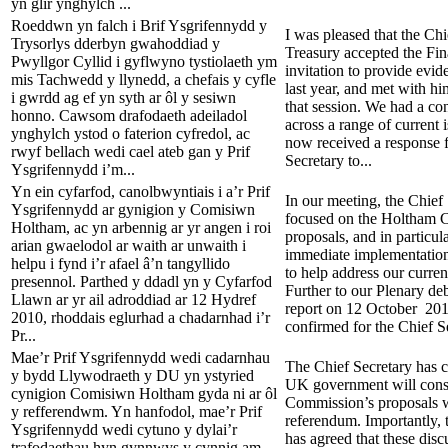
yn glir ynghylch ...
Roeddwn yn falch i Brif Ysgrifennydd y
I was pleased that the Chi
Trysorlys dderbyn gwahoddiad y
Treasury accepted the Fi
Pwyllgor Cyllid i gyflwyno tystiolaeth ym
invitation to provide ev
mis Tachwedd y llynedd, a chefais y cyfle
last year, and met with hi
i gwrdd ag ef yn syth ar ôl y sesiwn
that session. We had a con
honno. Cawsom drafodaeth adeiladol
across a range of current 
ynghylch ystod o faterion cyfredol, ac
now received a response 
rwyf bellach wedi cael ateb gan y Prif
Secretary to...
Ysgrifennydd i’m...
Yn ein cyfarfod, canolbwyntiais i a’r Prif
In our meeting, the Chief 
Ysgrifennydd ar gynigion y Comisiwn
focused on the Holtham
Holtham, ac yn arbennig ar yr angen i roi
proposals, and in particul
arian gwaelodol ar waith ar unwaith i
immediate implementation
helpu i fynd i’r afael â’n tangyllido
to help address our curre
presennol. Parthed y ddadl yn y Cyfarfod
Further to our Plenary de
Llawn ar yr ail adroddiad ar 12 Hydref
report on 12 October 2010
2010, rhoddais eglurhad a chadarnhad i’r
confirmed for the Chief Se
Pr...
Mae’r Prif Ysgrifennydd wedi cadarnhau
The Chief Secretary has c
y bydd Llywodraeth y DU yn ystyried
UK government will cons
cynigion Comisiwn Holtham gyda ni ar ôl
Commission’s proposals wi
y refferendwm. Yn hanfodol, mae’r Prif
referendum. Importantly, 
Ysgrifennydd wedi cytuno y dylai’r
has agreed that these dis
trafodaethau hyn gynnwys y cynnig am