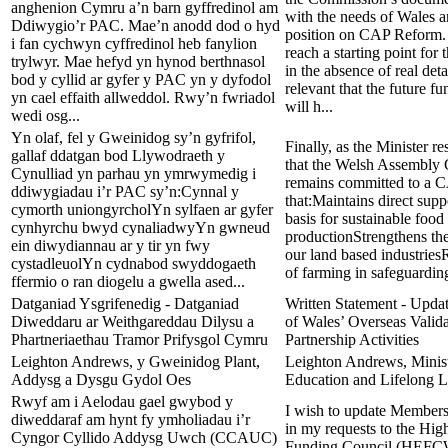
anghenion Cymru a’n barn gyffredinol am
with the needs of Wales a
Ddiwygio’r PAC. Mae’n anodd dod o hyd
position on CAP Reform. It
i fan cychwyn cyffredinol heb fanylion
reach a starting point for 
trylwyr. Mae hefyd yn hynod berthnasol
in the absence of real detai
bod y cyllid ar gyfer y PAC yn y dyfodol
relevant that the future f
yn cael effaith allweddol. Rwy’n fwriadol
will h...
wedi osg...
Yn olaf, fel y Gweinidog sy’n gyfrifol,
Finally, as the Minister re
gallaf ddatgan bod Llywodraeth y
that the Welsh Assembly
Cynulliad yn parhau yn ymrwymedig i
remains committed to a 
ddiwygiadau i’r PAC sy’n:Cynnal y
that:Maintains direct supp
cymorth uniongyrcholYn sylfaen ar gyfer
basis for sustainable food
cynhyrchu bwyd cynaliadwyYn gwneud
productionStrengthens th
ein diwydiannau ar y tir yn fwy
our land based industries
cystadleuolYn cydnabod swyddogaeth
of farming in safeguardin
ffermio o ran diogelu a gwella ased...
Datganiad Ysgrifenedig - Datganiad
Written Statement - Updat
Diweddaru ar Weithgareddau Dilysu a
of Wales’ Overseas Valid
Phartneriaethau Tramor Prifysgol Cymru
Partnership Activities
Leighton Andrews, y Gweinidog Plant,
Leighton Andrews, Minist
Addysg a Dysgu Gydol Oes
Education and Lifelong L
Rwyf am i Aelodau gael gwybod y
I wish to update Member
diweddaraf am hynt fy ymholiadau i’r
in my requests to the Hig
Cyngor Cyllido Addysg Uwch (CCAUC)
Funding Council (HEFCW