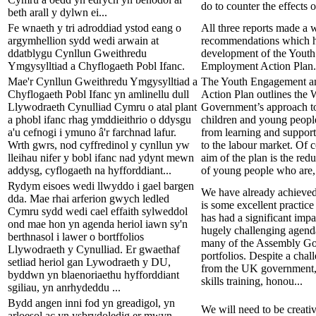
do to counter the effects o
beth arall y dylwn ei...
Fe wnaeth y tri adroddiad ystod eang o
All three reports made a 
argymhellion sydd wedi arwain at
recommendations which ha
ddatblygu Cynllun Gweithredu
development of the Yout
Ymgysylltiad a Chyflogaeth Pobl Ifanc.
Employment Action Plan.
Mae'r Cynllun Gweithredu Ymgysylltiad a
The Youth Engagement 
Chyflogaeth Pobl Ifanc yn amlinellu dull
Action Plan outlines the
Llywodraeth Cynulliad Cymru o atal plant
Government’s approach t
a phobl ifanc rhag ymddieithrio o ddysgu
children and young peopl
a'u cefnogi i ymuno â'r farchnad lafur.
from learning and support
Wrth gwrs, nod cyffredinol y cynllun yw
to the labour market. Of c
lleihau nifer y bobl ifanc nad ydynt mewn
aim of the plan is the red
addysg, cyflogaeth na hyfforddiant...
of young people who are, 
Rydym eisoes wedi llwyddo i gael bargen
We have already achieved 
dda. Mae rhai arferion gwych ledled
is some excellent practic
Cymru sydd wedi cael effaith sylweddol
has had a significant impac
ond mae hon yn agenda heriol iawn sy'n
hugely challenging agend
berthnasol i lawer o bortffolios
many of the Assembly G
Llywodraeth y Cynulliad. Er gwaethaf
portfolios. Despite a chal
setliad heriol gan Lywodraeth y DU,
from the UK government, 
byddwn yn blaenoriaethu hyfforddiant
skills training, honou...
sgiliau, yn anrhydeddu ...
Bydd angen inni fod yn greadigol, yn
We will need to be creati
arloesol ac yn ysbrydoledig er mwyn