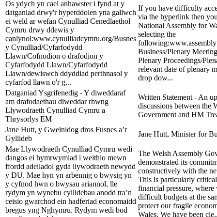
Os ydych yn cael anhawster i fynd at y
If you have difficulty acc
datganiad drwy'r hyperddolen yna gallwch
via the hyperlink then you
ei weld ar wefan Cynulliad Cenedlaethol
National Assembly for Wa
Cymru drwy ddewis y
selecting the
canlynol:www.cynulliadcymru.org/Busnes
following:www.assembly
y Cynulliad/Cyfarfodydd
Business/Plenary Meeting
Llawn/Cofnodion o drafodion y
Plenary Proceedings/Plena
Cyfarfodydd Llawn/Cyfarfodydd
relevant date of plenary 
Llawn/dewiswch ddyddiad perthnasol y
drop dow...
cyfarfod llawn o'r g...
Datganiad Ysgrifenedig - Y diweddaraf
Written Statement - An up
am drafodaethau diweddar rhwng
discussions between the
Llywodraeth Cynulliad Cymru a
Government and HM Tre
Thrysorlys EM
Jane Hutt, y Gweinidog dros Fusnes a’r
Jane Hutt, Minister for B
Gyllideb
Mae Llywodraeth Cynulliad Cymru wedi
The Welsh Assembly Gov
dangos ei hymrwymiad i weithio mewn
demonstrated its commitm
ffordd adeiladol gyda llywodraeth newydd
constructively with the 
y DU. Mae hyn yn arbennig o bwysig yn
This is particularly critica
y cyfnod hwn o bwysau ariannol, lle
financial pressure, where
rydym yn wynebu cyllidebau anodd tra’n
difficult budgets at the sa
ceisio gwarchod ein hadferiad economaidd
protect our fragile econo
bregus yng Nghymru. Rydym wedi bod
Wales. We have been cle..