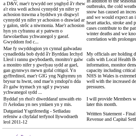
In addition to the season
a D&V, mae'r tywydd oer ynghyd â'r rhew
outbreaks, the cold weath
a'r eira wedi achosi cynnydd yn nifer yr
snow has caused an increa
achosion trawma a byddwn yn disgwyl
and we would expect an in
cynnydd yn nifer yr achosion o drawiad ar
heart attacks, stroke and
y galon, strôc a niwmonia. Mae'r achosion
cases contribute to the pa
hyn yn cyfrannu at y patrwm o
winter deaths and we know
farwolaethau ychwanegol y gaeaf.
correlation with prolonged 
Gwyddom fod c...
Mae fy swyddogion yn cynnal galwadau
cynadledda bob dydd â'r Byrddau Iechyd
My officials are holding 
Lleol i rannu gwybodaeth, monitro'r galw
calls with Local Health B
a monitro nifer y gwelyau sydd ar gael,
information, monitor de
gan gynnwys mewn gofal critigol. Yn
capacity including critical
gyffredinol, mae'r GIG yng Nghymru yn
NHS in Wales is extremel
brysur tu hwnt, ond mae'n ymdopi'n dda
well with the increased d
â'r galw trymach yn sgil y pwysau
pressures.
ychwanegol sydd ...
Byddaf yn rhoi'r diweddaraf unwaith eto
I will provide Members wi
i'r Aelodau yn nes ymlaen yn y mis.
later this month.
Datganiad Ysgrifenedig - Setliadau
Writtten Statement - Fin
refeniw a chyfalaf terfynol llywodraeth
Revenue and Capital Sett
leol 2011-12