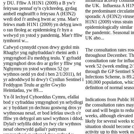
Influenza activity continu
y DU. Ffliw A H1N1 (2009) a B yw'r
the UK. Influenza A H1N
feirysau pennaf sy'n cylchredeg, gydag
the predominant circulati
ambell enghraifft o feirysau A (H3N2)
sporadic A (H3N2) viruse
wedi dod i'r amlwg hwnt ac yma. Mae'r
H1N1 (2009) virus strain 
feirws math H1N1 (2009) yn debyg iawn
epidemiologically similar 
o ran firoleg ac epidemioleg i'r hyn a
the pandemic. Seasonal in
welwyd yn ystod y pandemig. Mae'r ffliw
UK abo...
tymhorol w...
Cafwyd cynnydd cyson drwy gydol mis
The consultation rates ros
Rhagfyr yng nghyfraddau'r rheini aeth i
throughout December. The
ymgynghori â'u meddyg teulu. Y gyfradd
consultation rate for infl
ymgynghori dros dro ar gyfer y ffliw yng
week 52 (week ending 2/1
Nghymru yn ystod wythnos 52 (yr
through the GP Sentinel S
wythnos oedd yn dod i ben 2/1/2011), fel
Infections Scheme, is 89.
yr adroddwyd hi drwy'r Cynllun Sentinel i
100,000 population, which
Feddygon Teulu ar gyfer Gwylio
definition of normal season
Heintiadau, yw 89....
Yn ôl Iechyd Cyhoeddus Cymru, efallai
Indications from Public H
bod y cyfraddau ymgynghori yn sefydlogi
the consultation rates ma
ac y byddant yn dechrau gostwng dros yr
out and will begin to redu
wythnosau nesaf, er bod lefelau uwch o'r
weeks, although elevated i
ffliw yn debygol am sawl wythnos i ddod.
likely for several weeks 
Dylai'r sefyllfa ddod yn fwy clir wythnos
situation should become c
nesaf oherwydd gallai'r patrymau
activity up to this week 