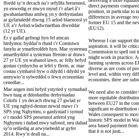
delivering a more equitabl
ffordd sy’n decach na’r sefyllfa bresennol,
direct payments compared 
yn enwedig er mwyn mynd i’r afael â’r
position, in particular to 
gwahaniaethau amlwg yn y derbyniadau
differences in average re
ar gyfartaledd rhwng 15 aelod blaenorol yr
former EU 15 and the ne
UE a’r Aelod-wladwriaethau diweddar
(EU12).
(12 yr UE).
Er y gallaf gefnogi hyn fel amcan
Whereas I can support thi
hirdymor, byddai’n rhaid i’r Comisiwn
aspiration, it will be critic
fanylu ar ymarferoldeb hyn. Mae systemau
Commission to spell out i
amaethyddol a systemau ffermio ar draws
might work in practice. A
27 yr UE yn wahanol iawn, ac felly hefyd
farming systems across E
gostau cynhyrchu ar lefel y fferm, ac mae
diverse as are costs of pr
costau cymharol byw o ddydd i ddydd yn
level and, within very dif
amrywio’n sylweddol o fewn economïau
economies, there are substa
cenedlae...
Mae angen inni hefyd ystyried y symudiad
We need also to consider 
hwn tuag at ddosbarthu derbyniadau
more equitable distribution
Colofn 1 yn decach rhwng 27 gwlad yr
between EU27 in the cont
UE yng nghyd-destun newid mawr i’r
significant re-distributio
SPS yng Nghymru, o ganlyniad i symud
Wales consequent to movi
o’r model SPS presennol arferol yng
historic SPS model in Wale
Nghymru i daliad mwy safonol, neu daliad
area based payment from 
sy’n seiliedig ar arwynebedd ar gyfer
that it is not justi...
2014. Rwy’n deall na...