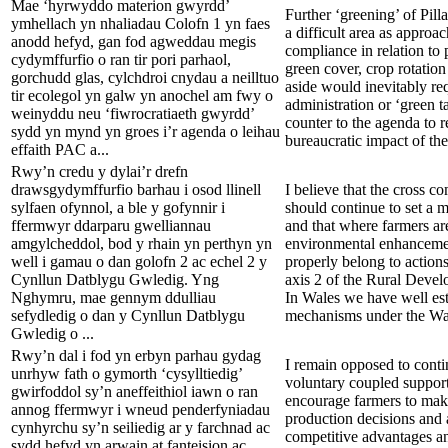
Mae ‘hyrwyddo materion gwyrdd’
Further ‘greening’ of Pill
ymhellach yn nhaliadau Colofn 1 yn faes
a difficult area as approa
anodd hefyd, gan fod agweddau megis
compliance in relation to
cydymffurfio o ran tir pori parhaol,
green cover, crop rotation
gorchudd glas, cylchdroi cnydau a neilltuo
aside would inevitably re
tir ecolegol yn galw yn anochel am fwy o
administration or ‘green 
weinyddu neu ‘fiwrocratiaeth gwyrdd’
counter to the agenda to 
sydd yn mynd yn groes i’r agenda o leihau
bureaucratic impact of the 
effaith PAC a...
Rwy’n credu y dylai’r drefn
drawsgydymffurfio barhau i osod llinell
I believe that the cross c
sylfaen ofynnol, a ble y gofynnir i
should continue to set a 
ffermwyr ddarparu gwelliannau
and that where farmers ar
amgylcheddol, bod y rhain yn perthyn yn
environmental enhanceme
well i gamau o dan golofn 2 ac echel 2 y
properly belong to actions
Cynllun Datblygu Gwledig. Yng
axis 2 of the Rural Deve
Nghymru, mae gennym ddulliau
In Wales we have well es
sefydledig o dan y Cynllun Datblygu
mechanisms under the Wal
Gwledig o ...
Rwy’n dal i fod yn erbyn parhau gydag
I remain opposed to cont
unrhyw fath o gymorth ‘cysylltiedig’
voluntary coupled support 
gwirfoddol sy’n aneffeithiol iawn o ran
encourage farmers to mak
annog ffermwyr i wneud penderfyniadau
production decisions and a
cynhyrchu sy’n seiliedig ar y farchnad ac
competitive advantages a
sydd hefyd yn arwain at fanteision ac