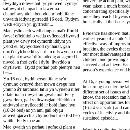
deliver the action plan, w
flwyddyn ddiwethaf rydym wedi cymryd
year, taken a much broad
safbwynt ehangach o lawer na
concentrating specificall
chanolbwyntio'n benodol ar bobl ifanc
once they reach 16 years
unwaith iddynt gyrraedd 16 oed. Rydym
holistically at the issues y
wedi edrych yn gyffredin...
Mae tystiolaeth wedi dangos mai'r ffordd
Evidence has shown that s
fwyaf effeithiol o wella cyfleoedd bywyd
earliest years of a child’s 
plant yw drwy roi cymorth iddynt yn
effective way of improvin
ystod eu blynyddoedd cynharaf, gan
breaking the cycles that c
dorri'r cylchoedd sy'n rhan o fywydau rhai
our most disadvantaged a
o'n plant mwyaf difreintiedig ac agored i
children, and providing a
niwed, a rhoi cyfle i dyfu, llwyddo a
succeed and achieve. Eac
chyflawni. Bydd profiad pob plentyn neu
person’s experience will b
ber...
Yn 16 oed, bydd person ifanc sy'n
At 16, a young person wh
dymuno cymryd rhan mewn dysgu neu
in learning or enter the l
ymuno â'r farchnad lafur yn wynebu nifer
different set of issues and
o faterion a rhwystrau gwahanol. Fel y
know, the recession can 
gwyddom, gall y dirwasgiad effeithio'n
affect on opportunities f
andwyol ar gyfleoedd i'r bobl ifanc hyn
(16-24 years old) and can 
(16-24 oed) ac yn aml gall olygu
cycles of inactivity and t
anweithgarwch a chyfnodau hir o fod heb
sustained episode...
waith. Felly mae an...
Mae gwaith yn parhau i gefnogi plant a
Work is continuing to sup