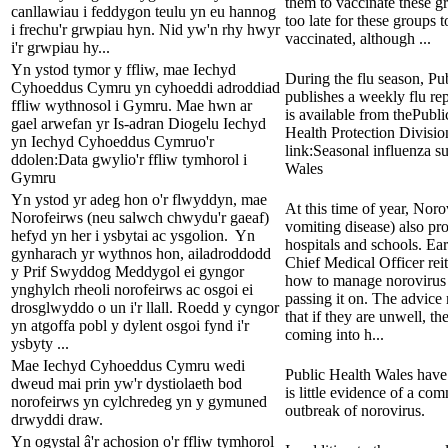
them to vaccinate these gro
canllawiau i feddygon teulu yn eu hannog
too late for these groups
i frechu'r grwpiau hyn. Nid yw'n rhy hwyr
vaccinated, although ...
i'r grwpiau hy...
Yn ystod tymor y ffliw, mae Iechyd
During the flu season, Pu
Cyhoeddus Cymru yn cyhoeddi adroddiad
publishes a weekly flu re
ffliw wythnosol i Gymru. Mae hwn ar
is available from thePubl
gael arwefan yr Is-adran Diogelu Iechyd
Health Protection Divisio
yn Iechyd Cyhoeddus Cymruo'r
link:Seasonal influenza su
ddolen:Data gwylio'r ffliw tymhorol i
Wales
Gymru
Yn ystod yr adeg hon o'r flwyddyn, mae
At this time of year, Noro
Norofeirws (neu salwch chwydu'r gaeaf)
vomiting disease) also pr
hefyd yn her i ysbytai ac ysgolion. Yn
hospitals and schools. Ear
gynharach yr wythnos hon, ailadroddodd
Chief Medical Officer rei
y Prif Swyddog Meddygol ei gyngor
how to manage norovirus
ynghylch rheoli norofeirws ac osgoi ei
passing it on. The advice
drosglwyddo o un i'r llall. Roedd y cyngor
that if they are unwell, t
yn atgoffa pobl y dylent osgoi fynd i'r
coming into h...
ysbyty ...
Mae Iechyd Cyhoeddus Cymru wedi
Public Health Wales have 
dweud mai prin yw'r dystiolaeth bod
is little evidence of a c
norofeirws yn cylchredeg yn y gymuned
outbreak of norovirus.
drwyddi draw.
Yn ogystal â'r achosion o'r ffliw tymhorol