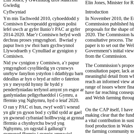
Elin Jones, Minister for R
Gwledig
Cyflwyniad
Introduction
Ym mis Tachwedd 2010, cyhoeddodd y
In November 2010, the E
Comisiwn Ewropeaidd gynigion polisi
Commission published hig
lefel uwch ar gyfer llunio’r PAC ar gyfer
proposals for the shape 
2014-2020. Mae’r Comisiwn hefyd wedi
2020. The Commission has 
dechrau proses ymgynghori. Bwriad y
consultative process. The 
papur hwn yw rhoi barn gychwynnol
paper is to set out the W
Llywodraeth y Cynulliad ar gynigion y
Government’s initial view
Comisiwn.
from the Commission.
Nid yw cynigion y Comisiwn, a’r papur
The Commission’s proposa
ymgynghori cysylltiedig yn cynnwys
consultation paper, lack 
unrhyw fanylion ystyrlon i ddatblygu barn
meaningful detail from whi
ddeallus ar hyn o bryd ar nifer o faterion
reach an informed view at 
yn y meysydd hynny lle bydd y
range of issues where fina
penderfyniadau terfynol arnynt yn esgor ar
have far reaching conseq
ganlyniadau pellgyrhaeddol i Gymru, a
and Welsh farming through
ffermio yng Nghymru, hyd o leiaf 2020.
O ran y PAC ei hun, rwyf wedi’i wneud
On the CAP itself, I have 
yn glir yn gyson bod y cyllid sydd ar gael
making clear that the fun
yn gwneud cyfraniad hollbwysig at gynnal
a vital contribution in su
ffermio a chynhyrchu bwyd yng
food production in Wales 
Nghymru, yn ogystal â galluogi’r
the farming community to 
gymuned ffermio i gynnig amrywiol