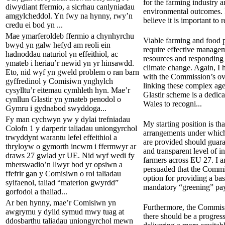
for the farming industry 
diwydiant ffermio, a sicrhau canlyniadau
environmental outcomes. 
amgylcheddol. Yn fwy na hynny, rwy’n
believe it is important to re
credu ei bod yn ...
Mae ymarferoldeb ffermio a chynhyrchu
Viable farming and food 
bwyd yn galw hefyd am reoli ein
require effective managem
hadnoddau naturiol yn effeithiol, ac
resources and responding 
ymateb i heriau’r newid yn yr hinsawdd.
climate change. Again, I ha
Eto, nid wyf yn gweld problem o ran barn
with the Commission’s ove
gyffredinol y Comisiwn ynghylch
linking these complex ag
cysylltu’r eitemau cymhleth hyn. Mae’r
Glastir scheme is a dedic
cynllun Glastir yn ymateb penodol o
Wales to recogni...
Gymru i gydnabod swyddoga...
Fy man cychwyn yw y dylai trefniadau
My starting position is tha
Colofn 1 y darperir taliadau uniongyrchol
arrangements under which
trwyddynt warantu lefel effeithiol a
are provided should guara
thryloyw o gymorth incwm i ffermwyr ar
and transparent level of 
draws 27 gwlad yr UE. Nid wyf wedi fy
farmers across EU 27. I a
mherswadio’n llwyr bod yr opsiwn a
persuaded that the Commi
ffefrir gan y Comisiwn o roi taliadau
option for providing a ba
sylfaenol, taliad “materion gwyrdd”
mandatory “greening” pa
gorfodol a thaliad...
Ar ben hynny, mae’r Comisiwn yn
Furthermore, the Commiss
awgrymu y dylid symud mwy tuag at
there should be a progre
ddosbarthu taliadau uniongyrchol mewn