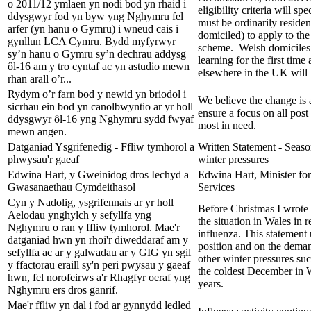
o 2011/12 ymlaen yn nodi bod yn rhaid i
eligibility criteria will spe
ddysgwyr fod yn byw yng Nghymru fel
must be ordinarily reside
arfer (yn hanu o Gymru) i wneud cais i
domiciled) to apply to t
gynllun LCA Cymru. Bydd myfyrwyr
scheme. Welsh domiciles 
sy’n hanu o Gymru sy’n dechrau addysg
learning for the first time
ôl-16 am y tro cyntaf ac yn astudio mewn
elsewhere in the UK will 
rhan arall o’r...
Rydym o’r farn bod y newid yn briodol i
We believe the change is 
sicrhau ein bod yn canolbwyntio ar yr holl
ensure a focus on all post
ddysgwyr ôl-16 yng Nghymru sydd fwyaf
most in need.
mewn angen.
Datganiad Ysgrifenedig - Ffliw tymhorol a
Written Statement - Seaso
phwysau'r gaeaf
winter pressures
Edwina Hart, y Gweinidog dros Iechyd a
Edwina Hart, Minister for
Gwasanaethau Cymdeithasol
Services
Cyn y Nadolig, ysgrifennais ar yr holl
Before Christmas I wrote
Aelodau ynghylch y sefyllfa yng
the situation in Wales in 
Nghymru o ran y ffliw tymhorol. Mae'r
influenza. This statement 
datganiad hwn yn rhoi'r diweddaraf am y
position and on the dema
sefyllfa ac ar y galwadau ar y GIG yn sgil
other winter pressures su
y ffactorau eraill sy'n peri pwysau y gaeaf
the coldest December in 
hwn, fel norofeirws a'r Rhagfyr oeraf yng
years.
Nghymru ers dros ganrif.
Mae'r ffliw yn dal i fod ar gynnydd ledled