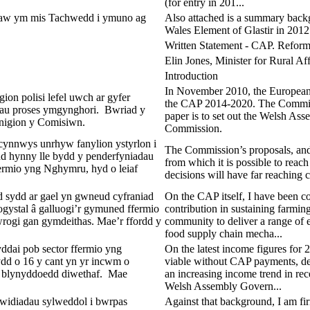
(for entry in 201...
i law ym mis Tachwedd i ymuno ag
Also attached is a summary backg
Wales Element of Glastir in 2012
Written Statement - CAP. Reform
Elin Jones, Minister for Rural Aff
Introduction
In November 2010, the European 
n polisi lefel uwch ar gyfer
the CAP 2014-2020. The Commissio
rau proses ymgynghori. Bwriad y
paper is to set out the Welsh Ass
nigion y Comisiwn.
Commission.
cynnwys unrhyw fanylion ystyrlon i
The Commission’s proposals, and 
ydd hynny lle bydd y penderfyniadau
from which it is possible to reach
fermio yng Nghymru, hyd o leiaf
decisions will have far reaching
d sydd ar gael yn gwneud cyfraniad
On the CAP itself, I have been co
gystal â galluogi’r gymuned ffermio
contribution in sustaining farmin
rogi gan gymdeithas. Mae’r ffordd y
community to deliver a range of e
food supply chain mecha...
ddai pob sector ffermio yng
On the latest income figures for 2
d o 16 y cant yn yr incwm o
viable without CAP payments, des
y blynyddoedd diwethaf. Mae
an increasing income trend in rece
Welsh Assembly Govern...
widiadau sylweddol i bwrpas
Against that background, I am fi