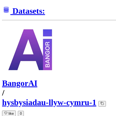
Datasets:
BangorAI
/
hysbysiadau-llyw-cymru-1
like
0