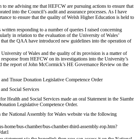
to me advising me that HEFCW are pursuing actions to ensure that
orated into the Council’s audit and assurance processes. As I have
portance to ensure that the quality of Welsh Higher Education is held to
ritten responding to a number of queries I raised concerning
larly in relation to the evaluation of the University of Wales’
on that the QAA have introduced new guidelines into the operation of
 University of Wales and the quality of its provision is a matter of
r response from HEFCW on its investigations into the University’s
and the report of John McCormick’s HE Governance Review on the
 and Tissue Donation Legislative Competence Order
 and Social Services
for Health and Social Services made an oral Statement in the Siambr
Donation Legislative Competence Order.
 the National Assembly for Wales website via the following
us-home/bus-chamber/bus-chamber-third-assembly-rop.htm?
dat1
he statement via the hyperlink then you can access it on the National