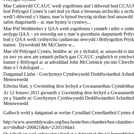
Mae Cadeirydd CCAUC wedi ysgrifennu ataf i ddweud bod CCAUC 
bod Prifysgol Cymru’n cael dod yn rhan o brosesau archwilio a sic
wedi’i ddweud o’r blaen, mae’n hynod bwysig sicrhau bod ansaw
safon rhagoriaeth – ac mae hynny’n cynnwy...
Mae Prif Weithredwr y QAA wedi ysgrifennu i ymateb i nifer o ymho
arolygu QAA – yn enwedig sut y mae’n gwerthuso darpariaeth Prify
bod y QAA wedi cynhyrchu canllawiau newydd i Brifysgolion Prydain
tramor. Dywedodd Mr McClaren w...
Mae rôl Prifysgol Cymru, heddiw ac yn y dyfodol, ac ansawdd ei da
yn awr yn aros am ymateb pellach gan CCAUC ynghylch ei ymchwili
tramor y Brifysgol ac ar adroddiad John McCormick ym mis Chwefror 
rhan o’r Adolygiad ...
Datganiad Llafar - Gorchymyn Cymhwysedd Deddfwriaethol Arfaet
Meinweoedd
Edwina Hart, y Gweinidog dros Iechyd a Gwasanaethau Cymdeithas
Ar 12 Ionawr 2011 gwnaeth y Gweinidog dros Iechyd a Gwasanaeth
yn y Siambr ar: Gorchymyn Cymhwysedd Deddfwriaethol Arfaethed
Meinweoedd
Gallwch weld y datganiad ar wefan Cynulliad Cenedlaethol Cymru d
http://www.assemblywales.org/bus-home/bus-chamber/bus-chamber-t
act=dis&id=206821&ds=2/2011#dat1
Os ydych yn cael anhawster i fynd at y datganiad drwy'r hyperddole