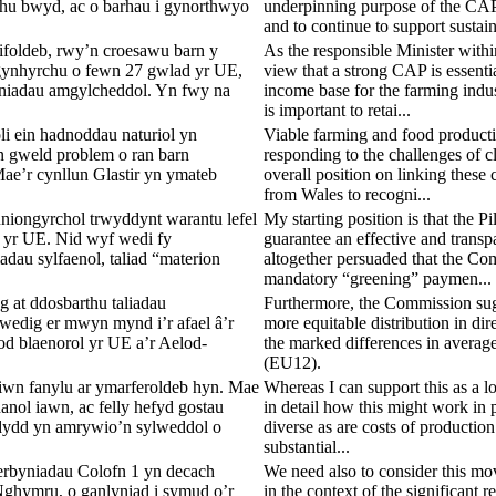
chu bwyd, ac o barhau i gynorthwyo
underpinning purpose of the CAP 
and to continue to support susta
foldeb, rwy’n croesawu barn y
As the responsible Minister wit
 gynhyrchu o fewn 27 gwlad yr UE,
view that a strong CAP is essent
lyniadau amgylcheddol. Yn fwy na
income base for the farming indu
is important to retai...
i ein hadnoddau naturiol yn
Viable farming and food producti
yn gweld problem o ran barn
responding to the challenges of c
ae’r cynllun Glastir yn ymateb
overall position on linking these
from Wales to recogni...
uniongyrchol trwyddynt warantu lefel
My starting position is that the 
d yr UE. Nid wyf wedi fy
guarantee an effective and transp
adau sylfaenol, taliad “materion
altogether persuaded that the Com
mandatory “greening” paymen...
at ddosbarthu taliadau
Furthermore, the Commission sugg
nwedig er mwyn mynd i’r afael â’r
more equitable distribution in dir
d blaenorol yr UE a’r Aelod-
the marked differences in avera
(EU12).
siwn fanylu ar ymarferoldeb hyn. Mae
Whereas I can support this as a lo
nol iawn, ac felly hefyd gostau
in detail how this might work in 
ddydd yn amrywio’n sylweddol o
diverse as are costs of production
substantial...
erbyniadau Colofn 1 yn decach
We need also to consider this mov
ghymru, o ganlyniad i symud o’r
in the context of the significant