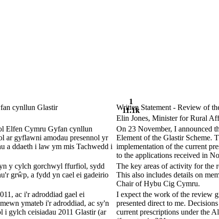
1
an cynllun Glastir
Written Statement - Review of th
11.1k
Elin Jones, Minister for Rural Aff
ol Elfen Cymru Gyfan cynllun
On 23 November, I announced the 
ol ar gyflawni amodau presennol yr
Element of the Glastir Scheme. T
dau a ddaeth i law ym mis Tachwedd i
implementation of the current pre
to the applications received in N
 y cylch gorchwyl ffurfiol, sydd
The key areas of activity for the 
u'r grŵp, a fydd yn cael ei gadeirio
This also includes details on mem
Chair of Hybu Cig Cymru.
1, ac i'r adroddiad gael ei
I expect the work of the review 
mewn ymateb i'r adroddiad, ac sy'n
presented direct to me. Decisions t
i gylch ceisiadau 2011 Glastir (ar
current prescriptions under the A