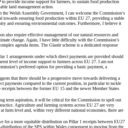
to provide income support for farmers, to sustain food production
inable land management action.
hin the Welsh Assembly Government, I can welcome the Commission’s
ial towards ensuring food production within EU 27, providing a stable
stry and ensuring environmental outcomes. Furthermore, I believe it
on also require effective management of our natural resources and
limate change. Again, I have little difficulty with the Commission’s
 complex agenda items. The Glastir scheme is a dedicated response
Pillar 1 arrangements under which direct payments are provided should
arent level of income support to farmers across EU 27. I am not
mission’s preferred option for providing a basic payment, a
ests that there should be a progressive move towards delivering a
ect payments compared to the current position, in particular to tackle
ge receipts between the former EU 15 and the newer Member States
ng term aspiration, it will be critical for the Commission to spell out
practice. Agriculture and farming systems across EU 27 are very
 at farm level and, within very different national economies, there are
e for a more equitable distribution on Pillar 1 receipts between EU27
 re-distribution of the SPS within Wales consequent to moving from the