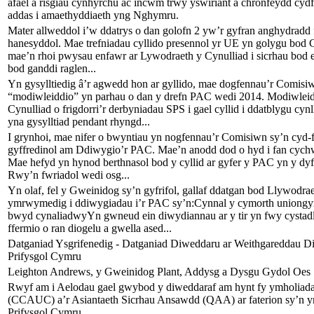
afael â risgiau cynhyrchu ac incwm trwy yswiriant a chronfeydd cy
addas i amaethyddiaeth yng Nghymru.
Mater allweddol i’w ddatrys o dan golofn 2 yw’r gyfran anghydradd 
hanesyddol. Mae trefniadau cyllido presennol yr UE yn golygu bod 
mae’n rhoi pwysau enfawr ar Lywodraeth y Cynulliad i sicrhau bod ei
bod ganddi raglen...
Yn gysylltiedig â’r agwedd hon ar gyllido, mae dogfennau’r Comisi
“modiwleiddio” yn parhau o dan y drefn PAC wedi 2014. Modiwleid
Cynulliad o frigdorri’r derbyniadau SPS i gael cyllid i ddatblygu c
yna gysylltiad pendant rhyngd...
I grynhoi, mae nifer o bwyntiau yn nogfennau’r Comisiwn sy’n cyd
gyffredinol am Ddiwygio’r PAC. Mae’n anodd dod o hyd i fan cychwy
Mae hefyd yn hynod berthnasol bod y cyllid ar gyfer y PAC yn y dyfo
Rwy’n fwriadol wedi osg...
Yn olaf, fel y Gweinidog sy’n gyfrifol, gallaf ddatgan bod Llywodra
ymrwymedig i ddiwygiadau i’r PAC sy’n:Cynnal y cymorth uniongyr
bwyd cynaliadwyYn gwneud ein diwydiannau ar y tir yn fwy cysta
ffermio o ran diogelu a gwella ased...
Datganiad Ysgrifenedig - Datganiad Diweddaru ar Weithgareddau Di
Prifysgol Cymru
Leighton Andrews, y Gweinidog Plant, Addysg a Dysgu Gydol Oes
Rwyf am i Aelodau gael gwybod y diweddaraf am hynt fy ymholiad
(CCAUC) a’r Asiantaeth Sicrhau Ansawdd (QAA) ar faterion sy’n 
Prifysgol Cymru.