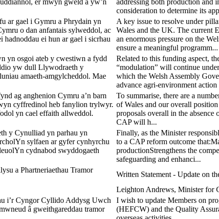
dfuddiannol, er mwyn gweld a yw’n
addressing both production and 
consideration to determine its app
fu ar gael i Gymru a Phrydain yn
A key issue to resolve under pillar
Cymru o dan anfantais sylweddol, ac
Wales and the UK. The current E
 hadnoddau ei hun ar gael i sicrhau
an enormous pressure on the Wel
ensure a meaningful programm...
wn yn osgoi ateb y cwestiwn a fydd
Related to this funding aspect, 
dio yw dull Llywodraeth y
“modulation” will continue und
ynlluniau amaeth-amgylcheddol. Mae
which the Welsh Assembly Govern
advance agri-environment action b
-fynd ag anghenion Cymru a’n barn
To summarise, there are a number
n cyffredinol heb fanylion trylwyr.
of Wales and our overall position 
dol yn cael effaith allweddol.
proposals overall in the absence of
CAP will h...
eth y Cynulliad yn parhau yn
Finally, as the Minister respons
cholYn sylfaen ar gyfer cynhyrchu
to a CAP reform outcome that:Mai
dleuolYn cydnabod swyddogaeth
productionStrengthens the compet
safeguarding and enhanci...
lysu a Phartneriaethau Tramor
Written Statement - Update on the
Leighton Andrews, Minister for 
au i’r Cyngor Cyllido Addysg Uwch
I wish to update Members on pro
ymwneud â gweithgareddau tramor
(HEFCW) and the Quality Assuran
overseas activities.