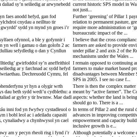
daliad sy’n seiliedig ar arwynebedd
current historic SPS model in Wale
not justi...
n faes anodd hefyd, gan fod
Further ‘greening’ of Pillar 1 pay
lchdroi cnydau a neilltuo tir
relation to permanent pasture, gr
 gwyrdd’ sydd yn mynd yn groes i’r
require more administration or ‘g
bureaucratic impact of the ...
ylfaen ofynnol, a ble y gofynnir i
I believe that the cross complia
n yn well i gamau o dan golofn 2 ac
farmers are asked to provide env
lliau sefydledig o dan y Cynllun
under pillar 2 and axis 2 of the
mechanisms under the Wales ...
tiedig’ gwirfoddol sy’n aneffeithiol
I remain opposed to continuing an
iliedig ar y farchnad ac sydd hefyd
farmers to make market based pro
adwriaethau. Dechreuodd Cymru, fel
disadvantages between Member St
SPS in 2005. I see no case f...
henderfynu yr hyn a olygir wrth
There is then the complex matte
s dau beth sydd wedi’u cydblethu: a
meant by “active farmer”. The Com
taliad ar gyfer y tir hwnnw. Mae dadl
aspects: whether the land is bei
should go to. There is a ...
táu inni fod yn fwyfwy cystadleuol o
In terms of Pillar 2 and the rural
m i bobl leol ac i adeiladu capasiti
advances in improving competitive
, cynaliadwy a chynhwysol yn cael
empowerment and capacity buildin
inclusive growth is e...
y am y pecyn rheoli risg i fynd i’r
Although potentially a welcome 