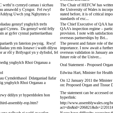
wrthi’n cymryd camau i sicrhau
The Chair of HEFCW has written 
rhau ansawdd y Cyngor. Fel rwyf
the University of Wales is incorp
dd Addysg Uwch yng Nghymru o
stated before, it is of critical im
standards of exc...
liadau gennyf ynghylch trefn
The Chief Executive of QAA has w
sgol Cymru. Da gennyf weld felly
QAA’s inspection regime – particu
 ar gyfer cynnal partneriaethau
provision. I note with satisfacti
overseas partnerships by Bri...
rpariaeth yn faterion pwysig. Rwyf
The present and future role of the
adau ym mis Ionawr i waith dilysu
importance. I now await a furthe
ar rôl y Brifysgol yn y dyfodol, fel
overseas validation in January 
future role of the Univer...
hedig ynghylch Rhoi Organau a
Oral Statement - Proposed Organ
ol
Edwina Hart, Minister for Health
au Cymdeithasol Ddatganiad llafar
On 12 January 2011 the Minister 
ig ynghylch Rhoi Organau a
on: Proposed Organ and Tissue 
The statement can be accessed on
rwy ddilyn yr hyperddolen hon
hyperlink:
hird-assembly-rop.htm?
http://www.assemblywales.org/b
act=dis&id=206821&ds=2/2011#
n yna gallwch ei weld ar wefan
If you have difficulty accessing t