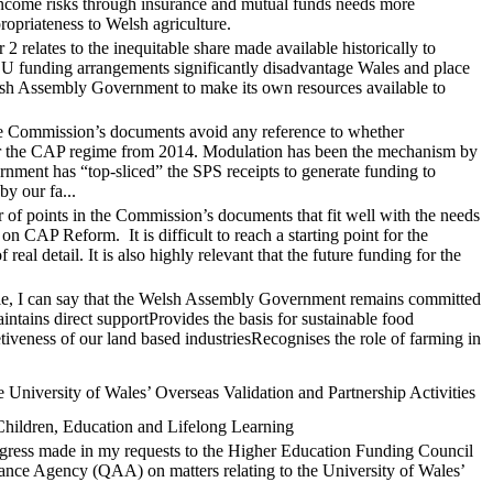
income risks through insurance and mutual funds needs more
ropriateness to Welsh agriculture.
 2 relates to the inequitable share made available historically to
U funding arrangements significantly disadvantage Wales and place
sh Assembly Government to make its own resources available to
the Commission’s documents avoid any reference to whether
er the CAP regime from 2014. Modulation has been the mechanism by
ment has “top-sliced” the SPS receipts to generate funding to
y our fa...
 of points in the Commission’s documents that fit well with the needs
on CAP Reform. It is difficult to reach a starting point for the
 real detail. It is also highly relevant that the future funding for the
ible, I can say that the Welsh Assembly Government remains committed
ntains direct supportProvides the basis for sustainable food
iveness of our land based industriesRecognises the role of farming in
 University of Wales’ Overseas Validation and Partnership Activities
Children, Education and Lifelong Learning
gress made in my requests to the Higher Education Funding Council
ce Agency (QAA) on matters relating to the University of Wales’