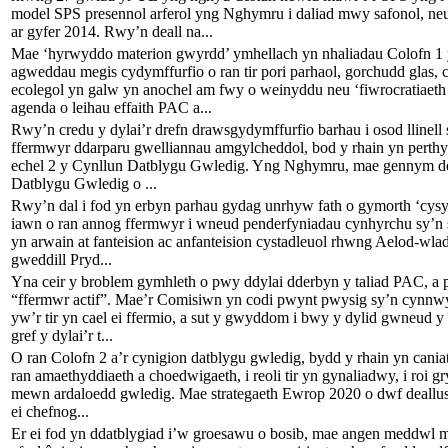
model SPS presennol arferol yng Nghymru i daliad mwy safonol, neu 
ar gyfer 2014. Rwy’n deall na...
Mae ‘hyrwyddo materion gwyrdd’ ymhellach yn nhaliadau Colofn 1 y
agweddau megis cydymffurfio o ran tir pori parhaol, gorchudd glas, cy
ecolegol yn galw yn anochel am fwy o weinyddu neu ‘fiwrocratiaeth
agenda o leihau effaith PAC a...
Rwy’n credu y dylai’r drefn drawsgydymffurfio barhau i osod llinell s
ffermwyr ddarparu gwelliannau amgylcheddol, bod y rhain yn perthy
echel 2 y Cynllun Datblygu Gwledig. Yng Nghymru, mae gennym ddu
Datblygu Gwledig o ...
Rwy’n dal i fod yn erbyn parhau gydag unrhyw fath o gymorth ‘cysyll
iawn o ran annog ffermwyr i wneud penderfyniadau cynhyrchu sy’n se
yn arwain at fanteision ac anfanteision cystadleuol rhwng Aelod-wl
gweddill Pryd...
Yna ceir y broblem gymhleth o pwy ddylai dderbyn y taliad PAC, a p
“ffermwr actif”. Mae’r Comisiwn yn codi pwynt pwysig sy’n cynnwy
yw’r tir yn cael ei ffermio, a sut y gwyddom i bwy y dylid gwneud y 
gref y dylai’r t...
O ran Colofn 2 a’r cynigion datblygu gwledig, bydd y rhain yn cania
ran amaethyddiaeth a choedwigaeth, i reoli tir yn gynaliadwy, i roi gry
mewn ardaloedd gwledig. Mae strategaeth Ewrop 2020 o dwf deallus
ei chefnog...
Er ei fod yn ddatblygiad i’w groesawu o bosib, mae angen meddwl mw