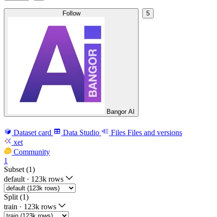
Follow
5
Bangor AI
Dataset card
Data Studio
Files
Files and versions
xet
Community
1
Subset (1)
default
·
123k rows
Split (1)
train
·
123k rows