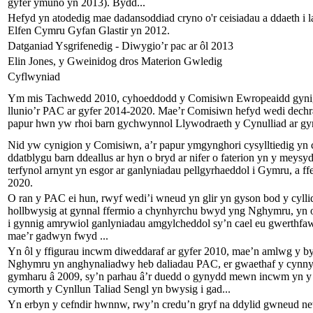
gyfer ymuno yn 2013). Bydd...
Hefyd yn atodedig mae dadansoddiad cryno o'r ceisiadau a ddaeth 
Elfen Cymru Gyfan Glastir yn 2012.
Datganiad Ysgrifenedig - Diwygio’r pac ar ôl 2013
Elin Jones, y Gweinidog dros Materion Gwledig
Cyflwyniad
Ym mis Tachwedd 2010, cyhoeddodd y Comisiwn Ewropeaidd gynigio
llunio’r PAC ar gyfer 2014-2020. Mae’r Comisiwn hefyd wedi dech
papur hwn yw rhoi barn gychwynnol Llywodraeth y Cynulliad ar gy
Nid yw cynigion y Comisiwn, a’r papur ymgynghori cysylltiedig yn 
ddatblygu barn ddeallus ar hyn o bryd ar nifer o faterion yn y meys
terfynol arnynt yn esgor ar ganlyniadau pellgyrhaeddol i Gymru, a f
2020.
O ran y PAC ei hun, rwyf wedi’i wneud yn glir yn gyson bod y cylli
hollbwysig at gynnal ffermio a chynhyrchu bwyd yng Nghymru, yn o
i gynnig amrywiol ganlyniadau amgylcheddol sy’n cael eu gwerthfaw
mae’r gadwyn fwyd ...
Yn ôl y ffigurau incwm diweddaraf ar gyfer 2010, mae’n amlwg y by
Nghymru yn anghynaliadwy heb daliadau PAC, er gwaethaf y cynnyd
gymharu â 2009, sy’n parhau â’r duedd o gynydd mewn incwm yn 
cymorth y Cynllun Taliad Sengl yn bwysig i gad...
Yn erbyn y cefndir hwnnw, rwy’n credu’n gryf na ddylid gwneud ne