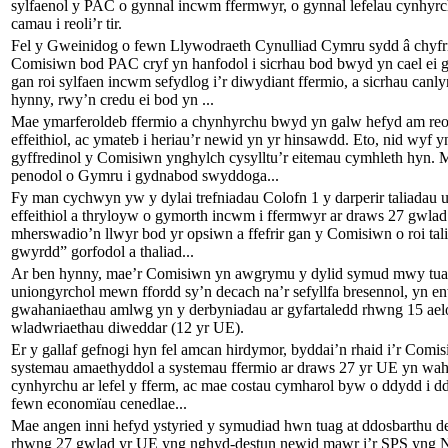
sylfaenol y PAC o gynnal incwm ffermwyr, o gynnal lefelau cynhyr
camau i reoli’r tir.
Fel y Gweinidog o fewn Llywodraeth Cynulliad Cymru sydd â chyfri
Comisiwn bod PAC cryf yn hanfodol i sicrhau bod bwyd yn cael ei
gan roi sylfaen incwm sefydlog i’r diwydiant ffermio, a sicrhau can
hynny, rwy’n credu ei bod yn ...
Mae ymarferoldeb ffermio a chynhyrchu bwyd yn galw hefyd am reol
effeithiol, ac ymateb i heriau’r newid yn yr hinsawdd. Eto, nid wyf 
gyffredinol y Comisiwn ynghylch cysylltu’r eitemau cymhleth hyn. M
penodol o Gymru i gydnabod swyddoga...
Fy man cychwyn yw y dylai trefniadau Colofn 1 y darperir taliadau 
effeithiol a thryloyw o gymorth incwm i ffermwyr ar draws 27 gwla
mherswadio’n llwyr bod yr opsiwn a ffefrir gan y Comisiwn o roi tali
gwyrdd” gorfodol a thaliad...
Ar ben hynny, mae’r Comisiwn yn awgrymu y dylid symud mwy tuag 
uniongyrchol mewn ffordd sy’n decach na’r sefyllfa bresennol, yn e
gwahaniaethau amlwg yn y derbyniadau ar gyfartaledd rhwng 15 aelo
wladwriaethau diweddar (12 yr UE).
Er y gallaf gefnogi hyn fel amcan hirdymor, byddai’n rhaid i’r Comi
systemau amaethyddol a systemau ffermio ar draws 27 yr UE yn waha
cynhyrchu ar lefel y fferm, ac mae costau cymharol byw o ddydd i 
fewn economïau cenedlae...
Mae angen inni hefyd ystyried y symudiad hwn tuag at ddosbarthu d
rhwng 27 gwlad yr UE yng nghyd-destun newid mawr i’r SPS yng N