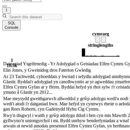
SQL
Console
cymraeg
string
lengths
1
Datganiad Ysgrifenedig - Yr Adolygiad o Geisiadau Elfen Cymru Gyf
11.5k
Elin Jones, y Gweinidog dros Faterion Gwledig
Ar 23 Tachwedd, cyhoeddais y bwriad i sefydlu adolygiad annibynn
Glastir. Byddai'r adolygiad yn canolbwyntio ar yr agweddau ymarfer
Elfen Cymru Gyfan ar y fferm. Byddai hefyd yn rhoi sylw i'r ceisia
ymuno â Glastir yn 2012...
Mae meysydd gweithgarwch allweddol y grŵp adolygu wedi'u nodi yn
wedi'i atodi i'r datganiad hwn. Mae hefyd yn cynnwys rhestr o aeloda
gan Rees Roberts, cyn Gadeirydd Hybu Cig Cymru.
Rwy'n disgwyl i waith y grŵp adolygu ddod i ben cyn mis Mawrth 201
gyflwyno'n uniongyrchol i mi. Bydd unrhyw benderfyniadau a wnaf 
arwain at newid amodau presennol Elfen Cymru Gyfan, yn berthnasol 