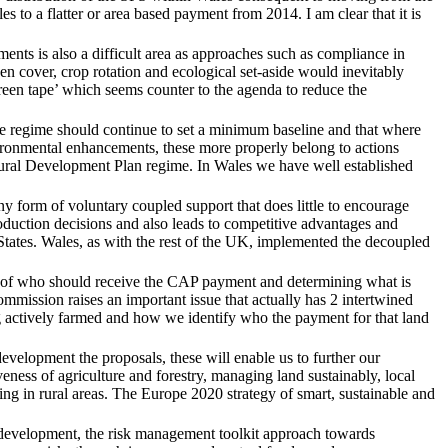
s to a flatter or area based payment from 2014. I am clear that it is
ments is also a difficult area as approaches such as compliance in
een cover, crop rotation and ecological set-aside would inevitably
reen tape’ which seems counter to the agenda to reduce the
nce regime should continue to set a minimum baseline and that where
ironmental enhancements, these more properly belong to actions
 Rural Development Plan regime. In Wales we have well established
y form of voluntary coupled support that does little to encourage
duction decisions and also leads to competitive advantages and
ates. Wales, as with the rest of the UK, implemented the decoupled
r of who should receive the CAP payment and determining what is
mission raises an important issue that actually has 2 intertwined
ng actively farmed and how we identify who the payment for that land
 development the proposals, these will enable us to further our
ness of agriculture and forestry, managing land sustainably, local
g in rural areas. The Europe 2020 strategy of smart, sustainable and
development, the risk management toolkit approach towards