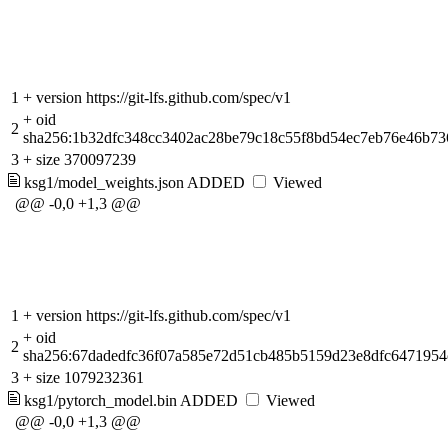
1
+
version https://git-lfs.github.com/spec/v1
+
oid
2
sha256:1b32dfc348cc3402ac28be79c18c55f8bd54ec7eb76e46b73
3
+
size 370097239
ksg1/model_weights.json
ADDED
Viewed
@@ -0,0 +1,3 @@
1
+
version https://git-lfs.github.com/spec/v1
+
oid
2
sha256:67dadedfc36f07a585e72d51cb485b5159d23e8dfc647195
3
+
size 1079232361
ksg1/pytorch_model.bin
ADDED
Viewed
@@ -0,0 +1,3 @@