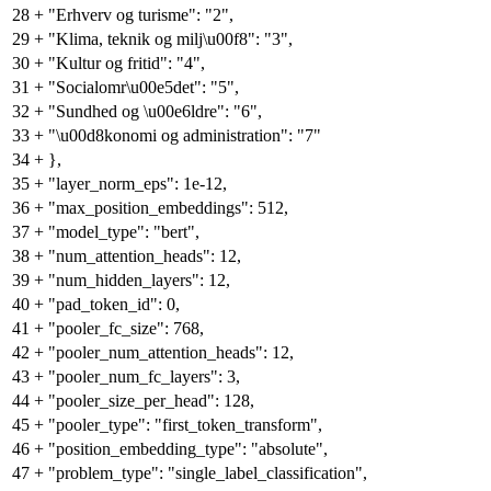
28
+
"Erhverv og turisme": "2",
29
+
"Klima, teknik og milj\u00f8": "3",
30
+
"Kultur og fritid": "4",
31
+
"Socialomr\u00e5det": "5",
32
+
"Sundhed og \u00e6ldre": "6",
33
+
"\u00d8konomi og administration": "7"
34
+
},
35
+
"layer_norm_eps": 1e-12,
36
+
"max_position_embeddings": 512,
37
+
"model_type": "bert",
38
+
"num_attention_heads": 12,
39
+
"num_hidden_layers": 12,
40
+
"pad_token_id": 0,
41
+
"pooler_fc_size": 768,
42
+
"pooler_num_attention_heads": 12,
43
+
"pooler_num_fc_layers": 3,
44
+
"pooler_size_per_head": 128,
45
+
"pooler_type": "first_token_transform",
46
+
"position_embedding_type": "absolute",
47
+
"problem_type": "single_label_classification",