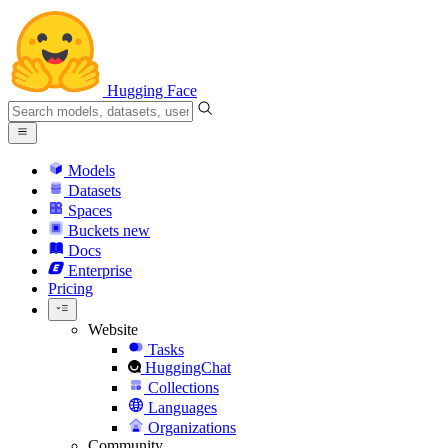
Hugging Face
Models
Datasets
Spaces
Buckets
new
Docs
Enterprise
Pricing
Website
Tasks
HuggingChat
Collections
Languages
Organizations
Community