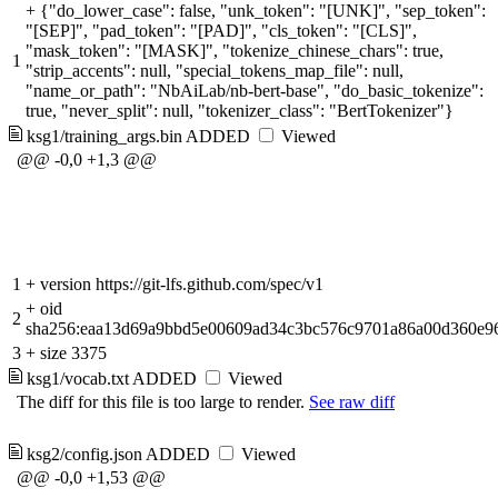
+
{"do_lower_case": false, "unk_token": "[UNK]", "sep_token":
"[SEP]", "pad_token": "[PAD]", "cls_token": "[CLS]",
"mask_token": "[MASK]", "tokenize_chinese_chars": true,
1
"strip_accents": null, "special_tokens_map_file": null,
"name_or_path": "NbAiLab/nb-bert-base", "do_basic_tokenize":
true, "never_split": null, "tokenizer_class": "BertTokenizer"}
ksg1/training_args.bin
ADDED
Viewed
@@ -0,0 +1,3 @@
1
+
version https://git-lfs.github.com/spec/v1
+
oid
2
sha256:eaa13d69a9bbd5e00609ad34c3bc576c9701a86a00d360e9
3
+
size 3375
ksg1/vocab.txt
ADDED
Viewed
The diff for this file is too large to render.
See raw diff
ksg2/config.json
ADDED
Viewed
@@ -0,0 +1,53 @@