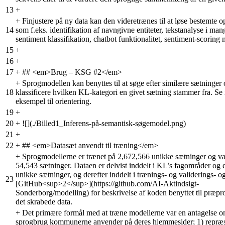
13
+
+
Finjustere på ny data kan den videretrænes til at løse bestemte 
14
som f.eks. identifikation af navngivne entiteter, tekstanalyse i man
sentiment klassifikation, chatbot funktionalitet, sentiment-scoring 
15
+
16
+
17
+
## <em>Brug – KSG #2</em>
+
Sprogmodellen kan benyttes til at søge efter similære sætninger
18
klassificere hvilken KL-kategori en givet sætning stammer fra. Se 
eksempel til orientering.
19
+
20
+
![](./Billed1_Inferens-på-semantisk-søgemodel.png)
21
+
22
+
## <em>Datasæt anvendt til træning</em>
+
Sprogmodellerne er trænet på 2,672,566 unikke sætninger og va
54,543 sætninger. Dataen er delvist inddelt i KL’s fagområder og e
unikke sætninger, og derefter inddelt i trænings- og validerings- og
23
[GitHub<sup>2</sup>](https://github.com/AI-Aktindsigt-
Sonderborg/modelling) for beskrivelse af koden benyttet til præpr
det skrabede data.
+
Det primære formål med at træne modellerne var en antagelse o
sprogbrug kommunerne anvender på deres hjemmesider; 1) repræ