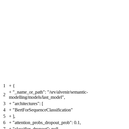
1
+
{
+
"_name_or_path": "/srv/alvenir/semantic-
2
modelling/models/last_model",
3
+
"architectures": [
4
+
"BertForSequenceClassification"
5
+
],
6
+
"attention_probs_dropout_prob": 0.1,
7
+
"classifier_dropout": null,