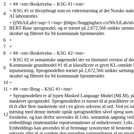
3
+
## <em>Beskrivelse – KSG #1</em>
+
KSG #1 er tilvejebragt som en videretræning af det Norske natio
4
AI laboratories
+
[(NbAiLab)<sup>1</sup>](https://huggingface.co/NbAiLab/nb-
5
BERT-Base sprogmodel, og er trænet på 2,672,566 unikke sætnin
skrabet og filtreret fra 94 kommunale hjemmesider.
6
+
7
+
8
+
## <em>Beskrivelse – KSG #2</em>
+
KSG #2 er semantiske søgemodel der en finetunet version af de
Kommunale grundmodel #1 til at klassificere et givet KL-område 
9
inputsætning. Sprogmodellen trænet på 2,672,566 unikke sætning
skrabet og filtreret fra 94 kommunale hjemmesider.
10
+
11
+
## <em>Brug – KSG #1</em>
+
Sprogmodellen er af typen Masked Language Model (MLM), p
maskeret sprogmodel. Sprogmodellen er trænet til at prædiktere o
til ét eller flere maskerede ord i en given sekvens af ord. Ved en s
træning med denne metode opnår sprogmodellen såvel sprog som
12
forståelse, og kan derfor anvendes til f.eks. semantisk søgning ve
embeddings (matematiske repræsentationer af ordsekvenser; f.eks.
Embeddings kan anvendes til at fremsøge synonymer til bestemte 
sekvens eller til at vurdere den sproglige sammenhæng af en give