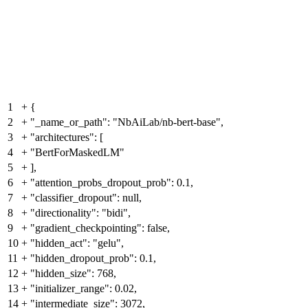
1
+
{
2
+
"_name_or_path": "NbAiLab/nb-bert-base",
3
+
"architectures": [
4
+
"BertForMaskedLM"
5
+
],
6
+
"attention_probs_dropout_prob": 0.1,
7
+
"classifier_dropout": null,
8
+
"directionality": "bidi",
9
+
"gradient_checkpointing": false,
10
+
"hidden_act": "gelu",
11
+
"hidden_dropout_prob": 0.1,
12
+
"hidden_size": 768,
13
+
"initializer_range": 0.02,
14
+
"intermediate_size": 3072,