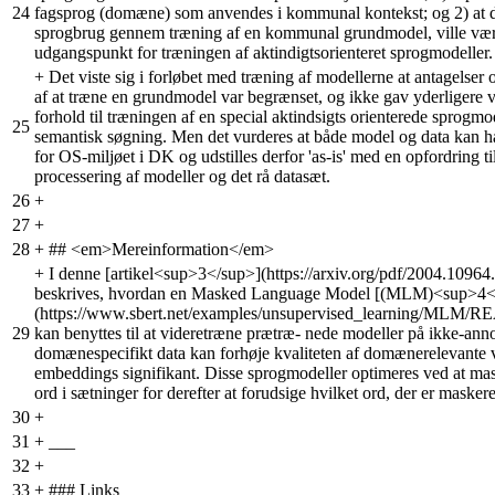
24
fagsprog (domæne) som anvendes i kommunal kontekst; og 2) at
sprogbrug gennem træning af en kommunal grundmodel, ville være
udgangspunkt for træningen af aktindigtsorienteret sprogmodeller.
+
Det viste sig i forløbet med træning af modellerne at antagelser
af at træne en grundmodel var begrænset, og ikke gav yderligere v
forhold til træningen af en special aktindsigts orienterede sprogmod
25
semantisk søgning. Men det vurderes at både model og data kan h
for OS-miljøet i DK og udstilles derfor 'as-is' med en opfordring ti
processering af modeller og det rå datasæt.
26
+
27
+
28
+
## <em>Mereinformation</em>
+
I denne [artikel<sup>3</sup>](https://arxiv.org/pdf/2004.10964.
beskrives, hvordan en Masked Language Model [(MLM)<sup>4<
(https://www.sbert.net/examples/unsupervised_learning/MLM/
29
kan benyttes til at videretræne prætræ- nede modeller på ikke-anno
domænespecifikt data kan forhøje kvaliteten af domænerelevante 
embeddings signifikant. Disse sprogmodeller optimeres ved at mas
ord i sætninger for derefter at forudsige hvilket ord, der er maskere
30
+
31
+
___
32
+
33
+
### Links