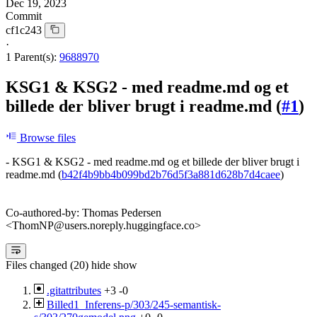
Dec 19, 2023
Commit
cf1c243
·
1 Parent(s):
9688970
KSG1 & KSG2 - med readme.md og et
billede der bliver brugt i readme.md (
#1
)
Browse files
- KSG1 & KSG2 - med readme.md og et billede der bliver brugt i
readme.md (
b42f4b9bb4b099bd2b76d5f3a881d628b7d4caee
)
Co-authored-by: Thomas Pedersen
<ThomNP@users.noreply.huggingface.co>
Files changed (20)
hide
show
.gitattributes
+3
-0
Billed1_Inferens-p/303/245-semantisk-