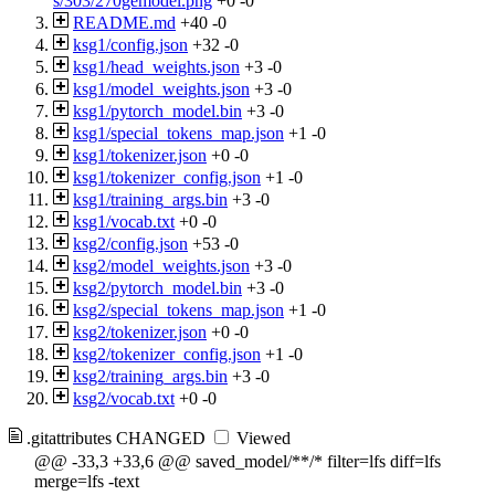
s/303/270gemodel.png
+0
-0
README.md
+40
-0
ksg1/config.json
+32
-0
ksg1/head_weights.json
+3
-0
ksg1/model_weights.json
+3
-0
ksg1/pytorch_model.bin
+3
-0
ksg1/special_tokens_map.json
+1
-0
ksg1/tokenizer.json
+0
-0
ksg1/tokenizer_config.json
+1
-0
ksg1/training_args.bin
+3
-0
ksg1/vocab.txt
+0
-0
ksg2/config.json
+53
-0
ksg2/model_weights.json
+3
-0
ksg2/pytorch_model.bin
+3
-0
ksg2/special_tokens_map.json
+1
-0
ksg2/tokenizer.json
+0
-0
ksg2/tokenizer_config.json
+1
-0
ksg2/training_args.bin
+3
-0
ksg2/vocab.txt
+0
-0
.gitattributes
CHANGED
Viewed
@@ -33,3 +33,6 @@ saved_model/**/* filter=lfs diff=lfs
merge=lfs -text