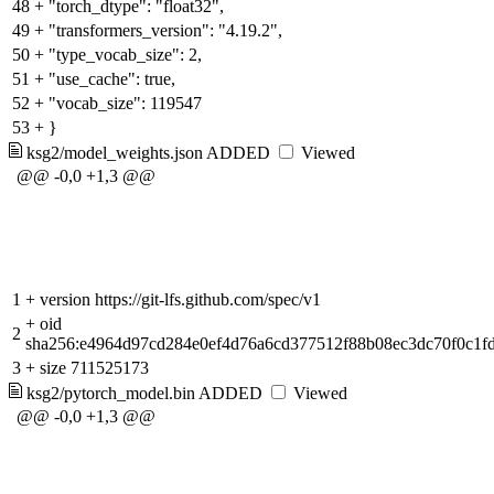
48
+
"torch_dtype": "float32",
49
+
"transformers_version": "4.19.2",
50
+
"type_vocab_size": 2,
51
+
"use_cache": true,
52
+
"vocab_size": 119547
53
+
}
ksg2/model_weights.json
ADDED
Viewed
@@ -0,0 +1,3 @@
1
+
version https://git-lfs.github.com/spec/v1
+
oid
2
sha256:e4964d97cd284e0ef4d76a6cd377512f88b08ec3dc70f0c1f
3
+
size 711525173
ksg2/pytorch_model.bin
ADDED
Viewed
@@ -0,0 +1,3 @@