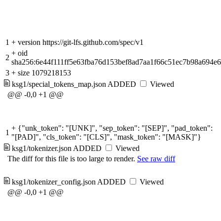
1
+
version https://git-lfs.github.com/spec/v1
+
oid
2
sha256:6e44f111ff5e63fba76d153bef8ad7aa1f66c51ec7b98a694e
3
+
size 1079218153
ksg1/special_tokens_map.json
ADDED
Viewed
@@ -0,0 +1 @@
+
{"unk_token": "[UNK]", "sep_token": "[SEP]", "pad_token":
1
"[PAD]", "cls_token": "[CLS]", "mask_token": "[MASK]"}
ksg1/tokenizer.json
ADDED
Viewed
The diff for this file is too large to render.
See raw diff
ksg1/tokenizer_config.json
ADDED
Viewed
@@ -0,0 +1 @@