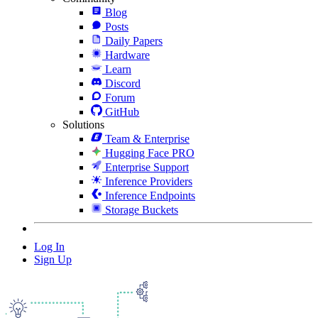
Blog
Posts
Daily Papers
Hardware
Learn
Discord
Forum
GitHub
Solutions
Team & Enterprise
Hugging Face PRO
Enterprise Support
Inference Providers
Inference Endpoints
Storage Buckets
Log In
Sign Up