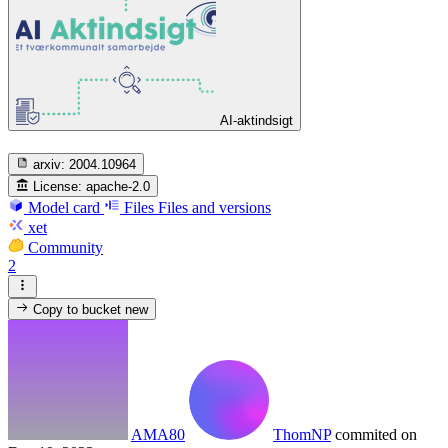
AI-aktindsigt
arxiv:
2004.10964
License:
apache-2.0
Model card
Files
Files and versions
xet
Community
2
Copy to bucket
new
AMA80
ThomNP
commited on