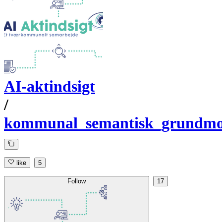
AI-aktindsigt
/
kommunal_semantisk_grundmo
like
5
Follow
17