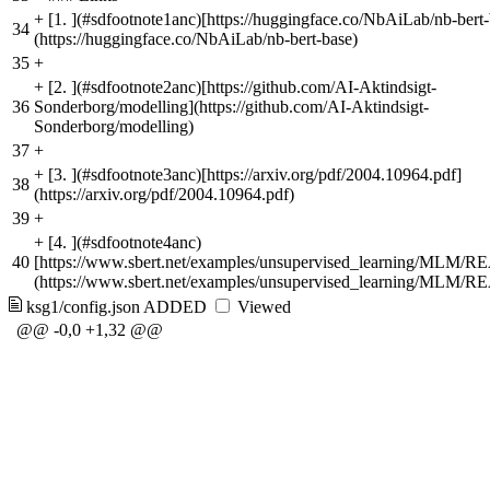
+
[1. ](#sdfootnote1anc)[https://huggingface.co/NbAiLab/nb-bert-
34
(https://huggingface.co/NbAiLab/nb-bert-base)
35
+
+
[2. ](#sdfootnote2anc)[https://github.com/AI-Aktindsigt-
36
Sonderborg/modelling](https://github.com/AI-Aktindsigt-
Sonderborg/modelling)
37
+
+
[3. ](#sdfootnote3anc)[https://arxiv.org/pdf/2004.10964.pdf]
38
(https://arxiv.org/pdf/2004.10964.pdf)
39
+
+
[4. ](#sdfootnote4anc)
40
[https://www.sbert.net/examples/unsupervised_learning/MLM/
(https://www.sbert.net/examples/unsupervised_learning/MLM/
ksg1/config.json
ADDED
Viewed
@@ -0,0 +1,32 @@