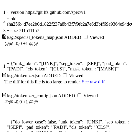
1
+
version https://git-lfs.github.com/spec/v1
+
oid
2
sha256:4d7ee2b0d1822f237a8b43f7f9fc2a7e6d3bff69a9364e94d
3
+
size 711511157
ksg2/special_tokens_map.json
ADDED
Viewed
@@ -0,0 +1 @@
+
{"unk_token": "[UNK]", "sep_token": "[SEP]", "pad_token":
1
"[PAD]", "cls_token": "[CLS]", "mask_token": "[MASK]"}
ksg2/tokenizer.json
ADDED
Viewed
The diff for this file is too large to render.
See raw diff
ksg2/tokenizer_config.json
ADDED
Viewed
@@ -0,0 +1 @@
+
{"do_lower_case": false, "unk_token": "[UNK]", "sep_token":
"[SEP]", "pad_token": "[PAD]", "cls_token": "[CLS]",