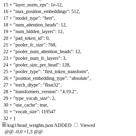
15
+
"layer_norm_eps": 1e-12,
16
+
"max_position_embeddings": 512,
17
+
"model_type": "bert",
18
+
"num_attention_heads": 12,
19
+
"num_hidden_layers": 12,
20
+
"pad_token_id": 0,
21
+
"pooler_fc_size": 768,
22
+
"pooler_num_attention_heads": 12,
23
+
"pooler_num_fc_layers": 3,
24
+
"pooler_size_per_head": 128,
25
+
"pooler_type": "first_token_transform",
26
+
"position_embedding_type": "absolute",
27
+
"torch_dtype": "float32",
28
+
"transformers_version": "4.19.2",
29
+
"type_vocab_size": 2,
30
+
"use_cache": true,
31
+
"vocab_size": 119547
32
+
}
ksg1/head_weights.json
ADDED
Viewed
@@ -0,0 +1,3 @@