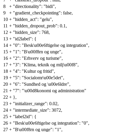
8
+
"directionality": "bidi",
9
+
"gradient_checkpointing": false,
10
+
"hidden_act": "gelu",
11
+
"hidden_dropout_prob": 0.1,
12
+
"hidden_size": 768,
13
+
"id2label": {
14
+
"0": "Besk\u00e6ftigelse og integration",
15
+
"1": "B\u00f8rn og unge",
16
+
"2": "Erhverv og turisme",
17
+
"3": "Klima, teknik og milj\u00f8",
18
+
"4": "Kultur og fritid",
19
+
"5": "Socialomr\u00e5det",
20
+
"6": "Sundhed og \u00e6ldre",
21
+
"7": "\u00d8konomi og administration"
22
+
},
23
+
"initializer_range": 0.02,
24
+
"intermediate_size": 3072,
25
+
"label2id": {
26
+
"Besk\u00e6ftigelse og integration": "0",
27
+
"B\u00f8rn og unge": "1",