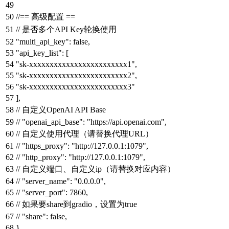
//== 高级配置 ==
// 是否多个API Key轮换使用
"multi_api_key"
:
false
,
"api_key_list"
:
[
"sk-xxxxxxxxxxxxxxxxxxxxxxxx1"
,
"sk-xxxxxxxxxxxxxxxxxxxxxxxx2"
,
"sk-xxxxxxxxxxxxxxxxxxxxxxxx3"
]
,
// 自定义OpenAI API Base
// "openai_api_base": "https://api.openai.com",
// 自定义使用代理（请替换代理URL）
// "https_proxy": "http://127.0.0.1:1079",
// "http_proxy": "http://127.0.0.1:1079",
// 自定义端口、自定义ip（请替换对应内容）
// "server_name": "0.0.0.0",
// "server_port": 7860,
// 如果要share到gradio，设置为true
// "share": false,
}