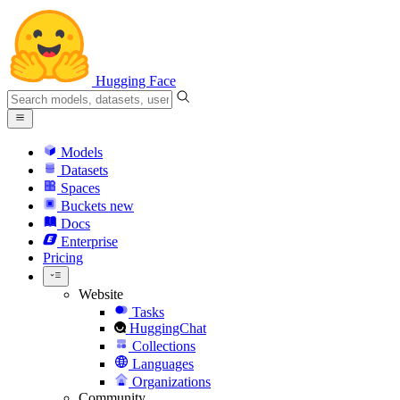
Hugging Face
Models
Datasets
Spaces
Buckets
new
Docs
Enterprise
Pricing
Website
Tasks
HuggingChat
Collections
Languages
Organizations
Community