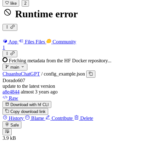
like
2
Runtime error
App
Files
Files
Community
1
Fetching metadata from the HF Docker repository...
main
ChuanhuChatGPT
/
config_example.json
Dorado607
update to the latest version
a8e4844
almost 3 years ago
Raw
Download with hf CLI
Copy download link
History
Blame
Contribute
Delete
Safe
3.9 kB