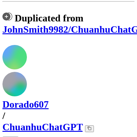
Duplicated from
JohnSmith9982/ChuanhuChat
Dorado607
/
ChuanhuChatGPT