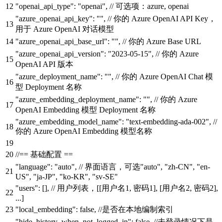
"openai_api_type"
:
"openai"
,
// 可选项：azure, openai
"azure_openai_api_key"
:
""
,
// 你的 Azure OpenAI API Key，
用于 Azure OpenAI 对话模型
"azure_openai_api_base_url"
:
""
,
// 你的 Azure Base URL
"azure_openai_api_version"
:
"2023-05-15"
,
// 你的 Azure
OpenAI API 版本
"azure_deployment_name"
:
""
,
// 你的 Azure OpenAI Chat 模
型 Deployment 名称
"azure_embedding_deployment_name"
:
""
,
// 你的 Azure
OpenAI Embedding 模型 Deployment 名称
"azure_embedding_model_name"
:
"text-embedding-ada-002"
,
//
你的 Azure OpenAI Embedding 模型名称
//== 基础配置 ==
"language"
:
"auto"
,
// 界面语言，可选"auto", "zh-CN", "en-
US", "ja-JP", "ko-KR", "sv-SE"
"users"
:
[
]
,
// 用户列表，[[用户名1, 密码1], [用户名2, 密码2],
...]
"local_embedding"
:
false
,
//是否在本地编制索引
"hide_history_when_not_logged_in"
:
false
,
//未登录情况下是