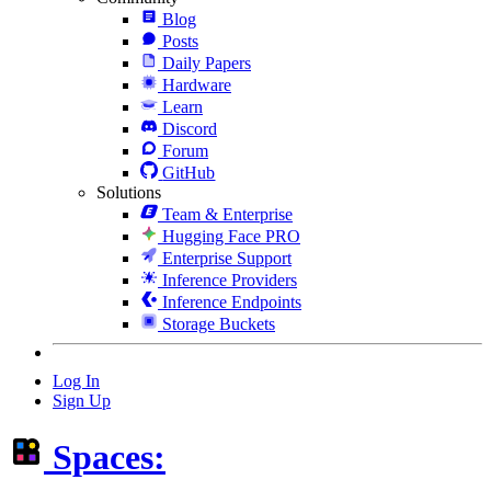
Blog
Posts
Daily Papers
Hardware
Learn
Discord
Forum
GitHub
Solutions
Team & Enterprise
Hugging Face PRO
Enterprise Support
Inference Providers
Inference Endpoints
Storage Buckets
Log In
Sign Up
Spaces: