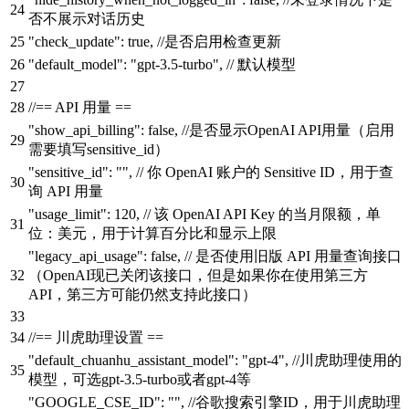
否不展示对话历史
"check_update"
:
true
,
//是否启用检查更新
"default_model"
:
"gpt-3.5-turbo"
,
// 默认模型
//== API 用量 ==
"show_api_billing"
:
false
,
//是否显示OpenAI API用量（启用
需要填写sensitive_id）
"sensitive_id"
:
""
,
// 你 OpenAI 账户的 Sensitive ID，用于查
询 API 用量
"usage_limit"
:
120
,
// 该 OpenAI API Key 的当月限额，单
位：美元，用于计算百分比和显示上限
"legacy_api_usage"
:
false
,
// 是否使用旧版 API 用量查询接口
（OpenAI现已关闭该接口，但是如果你在使用第三方
API，第三方可能仍然支持此接口）
//== 川虎助理设置 ==
"default_chuanhu_assistant_model"
:
"gpt-4"
,
//川虎助理使用的
模型，可选gpt-3.5-turbo或者gpt-4等
"GOOGLE_CSE_ID"
:
""
,
//谷歌搜索引擎ID，用于川虎助理