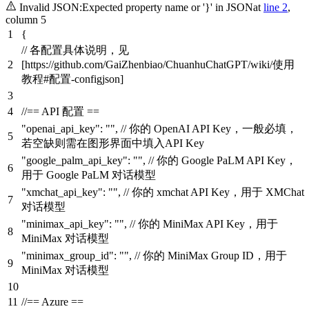
Invalid JSON:
Expected property name or '}' in JSON
at
line 2
,
column 5
{
// 各配置具体说明，见
[https://github.com/GaiZhenbiao/ChuanhuChatGPT/wiki/使用
教程#配置-configjson]
//== API 配置 ==
"openai_api_key"
:
""
,
// 你的 OpenAI API Key，一般必填，
若空缺则需在图形界面中填入API Key
"google_palm_api_key"
:
""
,
// 你的 Google PaLM API Key，
用于 Google PaLM 对话模型
"xmchat_api_key"
:
""
,
// 你的 xmchat API Key，用于 XMChat
对话模型
"minimax_api_key"
:
""
,
// 你的 MiniMax API Key，用于
MiniMax 对话模型
"minimax_group_id"
:
""
,
// 你的 MiniMax Group ID，用于
MiniMax 对话模型
//== Azure ==