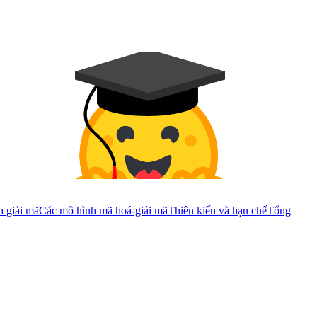
 giải mã
Các mô hình mã hoá-giải mã
Thiên kiến và hạn chế
Tổng