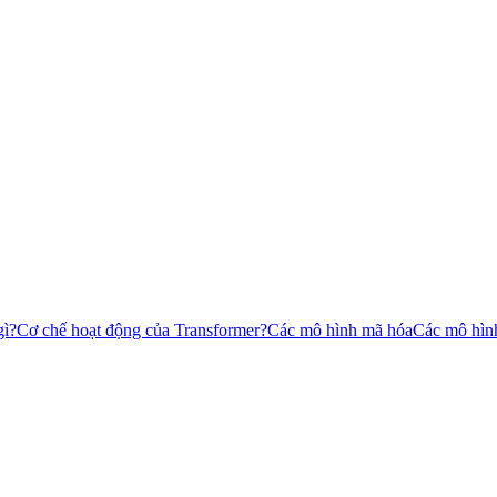
gì?
Cơ chế hoạt động của Transformer?
Các mô hình mã hóa
Các mô hình