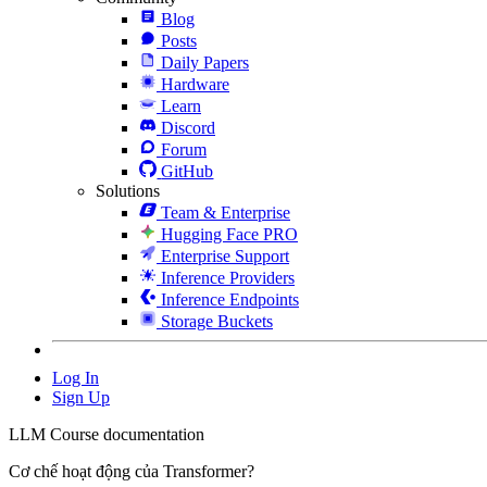
Blog
Posts
Daily Papers
Hardware
Learn
Discord
Forum
GitHub
Solutions
Team & Enterprise
Hugging Face PRO
Enterprise Support
Inference Providers
Inference Endpoints
Storage Buckets
Log In
Sign Up
LLM Course documentation
Cơ chế hoạt động của Transformer?