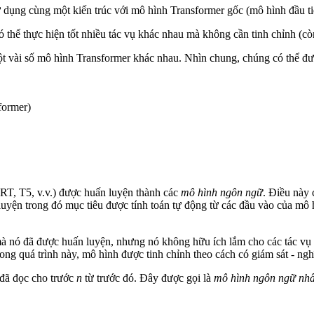
ử dụng cùng một kiến trúc với mô hình Transformer gốc (mô hình đầu t
ó thể thực hiện tốt nhiều tác vụ khác nhau mà không cần tinh chỉnh (c
 vài số mô hình Transformer khác nhau. Nhìn chung, chúng có thể đượ
former)
RT, T5, v.v.) được huấn luyện thành các
mô hình ngôn ngữ
. Điều này 
 luyện trong đó mục tiêu được tính toán tự động từ các đầu vào của mô 
 mà nó đã được huấn luyện, nhưng nó không hữu ích lắm cho các tác vụ
rong quá trình này, mô hình được tinh chỉnh theo cách có giám sát - ngh
 đã đọc cho trước
n
từ trước đó. Đây được gọi là
mô hình ngôn ngữ nh