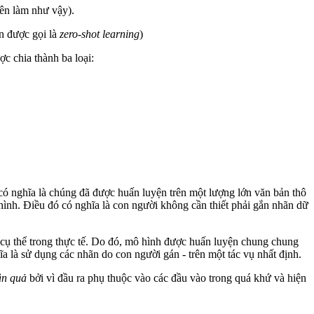
iên làm như vậy).
òn được gọi là
zero-shot learning
)
c chia thành ba loại:
có nghĩa là chúng đã được huấn luyện trên một lượng lớn văn bản thô
hình. Điều đó có nghĩa là con người không cần thiết phải gắn nhãn dữ
 cụ thể trong thực tế. Do đó, mô hình được huấn luyện chung chung
ĩa là sử dụng các nhãn do con người gán - trên một tác vụ nhất định.
ân quả
bởi vì đầu ra phụ thuộc vào các đầu vào trong quá khứ và hiện