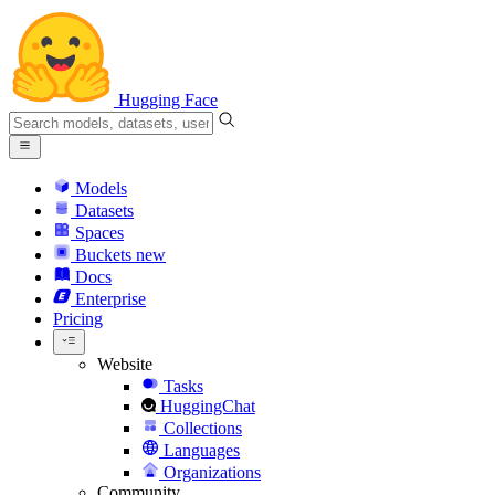
Hugging Face
Models
Datasets
Spaces
Buckets
new
Docs
Enterprise
Pricing
Website
Tasks
HuggingChat
Collections
Languages
Organizations
Community