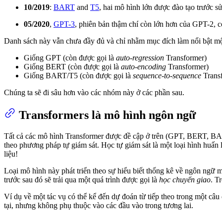
10/2019
:
BART
and
T5
, hai mô hình lớn được đào tạo trước s
05/2020
,
GPT-3
, phiên bản thậm chí còn lớn hơn của GPT-2, c
Danh sách này vẫn chưa đầy đủ và chỉ nhằm mục đích làm nổi bật một
Giống GPT (còn được gọi là
auto-regression
Transformer)
Giống BERT (còn được gọi là
auto-encoding
Transformer)
Giống BART/T5 (còn được gọi là
sequence-to-sequence
Trans
Chúng ta sẽ đi sâu hơn vào các nhóm này ở các phần sau.
Transformers là mô hình ngôn ngữ
Tất cả các mô hình Transformer được đề cập ở trên (GPT, BERT, BA
theo phương pháp tự giám sát. Học tự giám sát là một loại hình huấn
liệu!
Loại mô hình này phát triển theo sự hiểu biết thống kê về ngôn ngữ
trước sau đó sẽ trải qua một quá trình được gọi là
học chuyển giao
. T
Ví dụ về một tác vụ có thể kể đến dự đoán từ tiếp theo trong một câu
tại, nhưng không phụ thuộc vào các đầu vào trong tương lai.