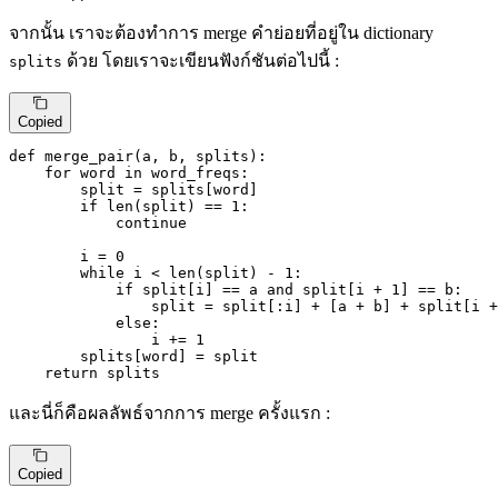
จากนั้น เราจะต้องทำการ merge คำย่อยที่อยู่ใน dictionary
ด้วย โดยเราจะเขียนฟังก์ชันต่อไปนี้ :
splits
Copied
def
merge_pair
(
a, b, splits
):

for
 word 
in
 word_freqs:

        split = splits[word]

if
len
(split) == 
1
:

continue
        i = 
0
while
 i < 
len
(split) - 
1
:

if
 split[i] == a 
and
 split[i + 
1
] == b:

                split = split[:i] + [a + b] + split[i +
else
:

                i += 
1
        splits[word] = split

return
 splits
และนี่ก็คือผลลัพธ์จากการ merge ครั้งแรก :
Copied