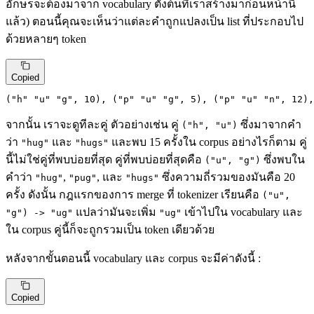
อักษรจะต้องมาจาก vocabulary ตั้งต้นที่เราสร้างมาก่อนหน้านี้
แล้ว) ตอนนี้คุณจะเห็นว่าแต่ละคำถูกแปลงเป็น list ที่ประกอบไป
ด้วยหลายๆ token
Copied
(
"h"
"u"
"g"
,
10
)
,
 (
"p"
"u"
"g"
,
5
)
,
 (
"p"
"u"
"n"
,
12
)
,
จากนั้น เราจะดูทีละคู่ ตัวอย่างเช่น คู่
ซึ่งมาจากคำ
("h", "u")
ว่า
และ
และพบ 15 ครั้งใน corpus อย่างไรก็ตาม คู่
"hug"
"hugs"
นี้ไม่ใช่คู่ที่พบบ่อยที่สุด คู่ที่พบบ่อยที่สุดคือ
ซึ่งพบใน
("u", "g")
คำว่า
,
, และ
ซึ่งความถี่รวมของมันคือ 20
"hug"
"pug"
"hugs"
ครั้ง ดังนั้น กฎแรกของการ merge ที่ tokenizer เรียนคือ
("u",
แปลว่ามันจะเพิ่ม
เข้าไปใน vocabulary และ
"g") -> "ug"
"ug"
ใน corpus คู่นี้ก็จะถูกรวมเป็น token เดียวด้วย
หลังจากขั้นตอนนี้ vocabulary และ corpus จะมีค่าดังนี้ :
Copied