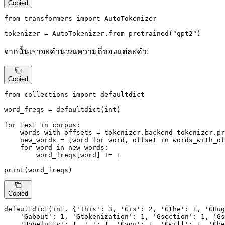
Copied
from
 transformers 
import
 AutoTokenizer

tokenizer = AutoTokenizer.from_pretrained(
"gpt2"
)
จากนั้นเราจะคำนวณความถี่ของแต่ละคำ:
Copied
from
 collections 
import
 defaultdict

word_freqs = defaultdict(
int
)

for
 text 
in
 corpus:

    words_with_offsets = tokenizer.backend_tokenizer.pr
    new_words = [word 
for
 word, offset 
in
 words_with_of
for
 word 
in
 new_words:

        word_freqs[word] += 
1
print
(word_freqs)
Copied
defaultdict(
int
, {
'This'
: 
3
, 
'Ġis'
: 
2
, 
'Ġthe'
: 
1
, 
'ĠHug
'Ġabout'
: 
1
, 
'Ġtokenization'
: 
1
, 
'Ġsection'
: 
1
, 
'Ġs
'Hopefully'
: 
1
, 
','
: 
1
, 
'Ġyou'
: 
1
, 
'Ġwill'
: 
1
, 
'Ġbe