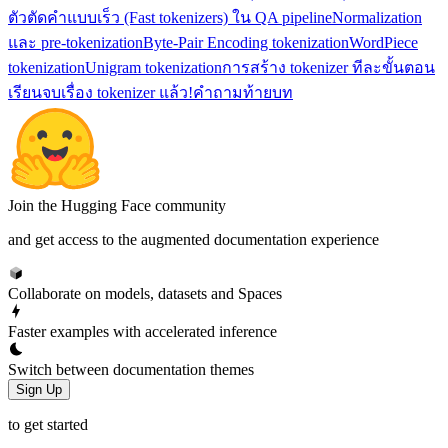
ตัวตัดคำแบบเร็ว (Fast tokenizers) ใน QA pipeline
Normalization
และ pre-tokenization
Byte-Pair Encoding tokenization
WordPiece
tokenization
Unigram tokenization
การสร้าง tokenizer ทีละขั้นตอน
เรียนจบเรื่อง tokenizer แล้ว!
คำถามท้ายบท
Join the Hugging Face community
and get access to the augmented documentation experience
Collaborate on models, datasets and Spaces
Faster examples with accelerated inference
Switch between documentation themes
Sign Up
to get started