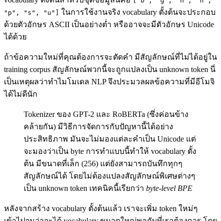
["b", "g", "h", "n",
ในการใช้งานจริง vocabulary ตั้งต้นจะประกอบ
"p", "s", "u"]
ด้วยตัวอักษร ASCII เป็นอย่างต่ำ หรืออาจจะมีตัวอักษร Unicode
ได้ด้วย
ถ้าข้อความใหม่ที่คุณต้องการจะตัดคำ มีสัญลักษณ์ที่ไม่ได้อยู่ใน
training corpus สัญลักษณ์พวกนี้จะถูกแปลงเป็น unknown token นี่
เป็นเหตุผลว่าทำไมโมเดล NLP จึงประมวลผลข้อความที่มีอีโมจิ
ได้ไม่ดีนัก
Tokenizer ของ GPT-2 และ RoBERTa (ซึ่งค่อนข้าง
คล้ายกัน) มีวิธีการจัดการกับปัญหานี้ได้อย่าง
ประสิทธิภาพ มันจะไม่มองแต่ละคำเป็น Unicode แต่
จะมองว่าเป็น byte การทำแบบนี้ทำให้ vocabulary ตั้ง
ต้น มีขนาดที่เล็ก (256) แต่ยังสามารถบันทึกทุกๆ
สัญลักษณ์ได้ โดยไม่ต้องแปลงสัญลักษณ์พิเศษต่างๆ
เป็น unknown token เทคนิคนี้เรียกว่า
byte-level BPE
หลังจากสร้าง vocabulary ตั้งต้นแล้ว เราจะเพิ่ม token ใหม่ๆ
เข้าไปจนว่าจะได้ vocabulary ขนาดใหญ่พอกับที่เราต้องการ โดย