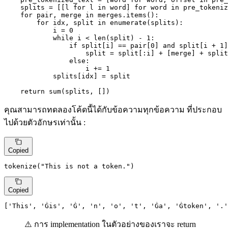
    splits = [[l 
for
 l 
in
 word] 
for
 word 
in
 pre_tokeniz
for
 pair, merge 
in
 merges.items():

for
 idx, split 
in
enumerate
(splits):

            i = 
0
while
 i < 
len
(split) - 
1
:

if
 split[i] == pair[
0
] 
and
 split[i + 
1
]
                    split = split[:i] + [merge] + split
else
:

                    i += 
1
            splits[idx] = split

return
sum
(splits, [])
คุณสามารถทดลองโค้ดนี้ได้กับข้อความทุกข้อความ ที่ประกอบ
ไปด้วยตัวอักษรเท่านั้น :
Copied
tokenize(
"This is not a token."
)
Copied
[
'This'
, 
'Ġis'
, 
'Ġ'
, 
'n'
, 
'o'
, 
't'
, 
'Ġa'
, 
'Ġtoken'
, 
'.'
⚠️ การ implementation ในตัวอย่างของเราจะ return