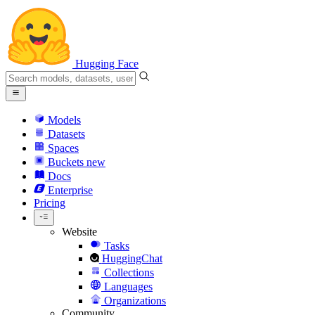
Hugging Face
Models
Datasets
Spaces
Buckets
new
Docs
Enterprise
Pricing
Website
Tasks
HuggingChat
Collections
Languages
Organizations
Community