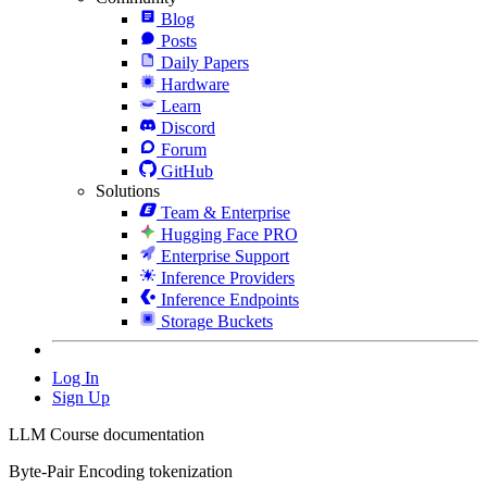
Blog
Posts
Daily Papers
Hardware
Learn
Discord
Forum
GitHub
Solutions
Team & Enterprise
Hugging Face PRO
Enterprise Support
Inference Providers
Inference Endpoints
Storage Buckets
Log In
Sign Up
LLM Course documentation
Byte-Pair Encoding tokenization