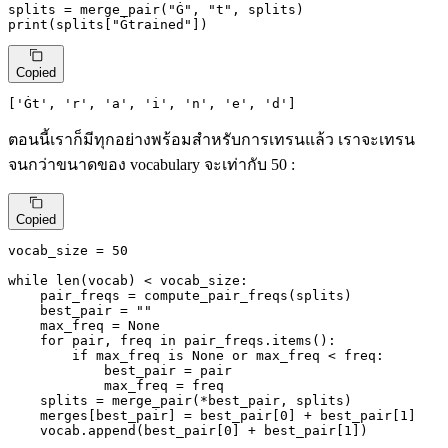
splits = merge_pair(
"Ġ"
, 
"t"
print
(splits[
"Ġtrained"
])
Copied
[
'Ġt'
, 
'r'
, 
'a'
, 
'i'
, 
'n'
, 
'e'
, 
'd'
]
ตอนนี้เราก็มีทุกอย่างพร้อมสำหรับการเทรนแล้ว เราจะเทรน
จนกว่าขนาดของ vocabulary จะเท่ากับ 50 :
Copied
vocab_size = 
50
while
len
(vocab) < vocab_size:

    pair_freqs = compute_pair_freqs(splits)

    best_pair = 
""
    max_freq = 
None
for
 pair, freq 
in
 pair_freqs.items():

if
 max_freq 
is
None
or
 max_freq < freq:

            best_pair = pair

            max_freq = freq

    splits = merge_pair(*best_pair, splits)

    merges[best_pair] = best_pair[
0
] + best_pair[
1
]

    vocab.append(best_pair[
0
] + best_pair[
1
])