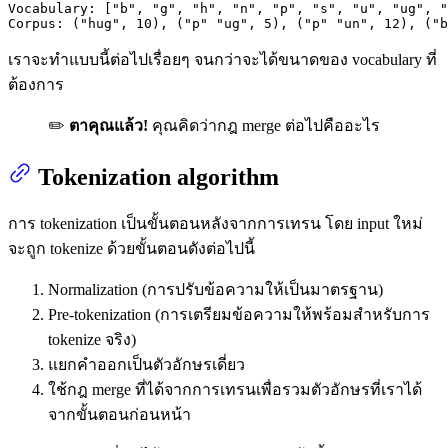
Vocabulary:
 [
"b"
, 
"g"
, 
"h"
, 
"n"
, 
"p"
, 
"s"
, 
"u"
, 
"ug"
, 
"
Corpus:
 (
"hug"
, 
10
), (
"p"
"ug"
, 
5
), (
"p"
"un"
, 
12
), (
"b
เราจะทำแบบนี้ต่อไปเรื่อยๆ จนกว่าจะได้ขนาดของ vocabulary ที่
ต้องการ
✏️
ตาคุณแล้ว!
คุณคิดว่ากฎ merge ต่อไปคืออะไร
Tokenization algorithm
การ tokenization เป็นขั้นตอนหลังจากการเทรน โดย input ใหม่
จะถูก tokenize ด้วยขั้นตอนดังต่อไปนี้
Normalization (การปรับข้อความให้เป็นมาตรฐาน)
Pre-tokenization (การเตรียมข้อความให้พร้อมสำหรับการ
tokenize จริง)
แยกคำออกเป็นตัวอักษรเดี่ยว
ใช้กฎ merge ที่ได้จากการเทรนเพื่อรวมตัวอักษรที่เราได้
จากขั้นตอนก่อนหน้า