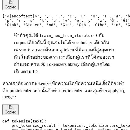
Copied
[
'<|endoftext|>'
, 
','
, 
'.'
, 
'C'
, 
'F'
, 
'H'
, 
'T'
, 
'a'
, 
'b
'p'
, 
'r'
, 
's'
, 
't'
, 
'u'
, 
'v'
, 
'w'
, 
'y'
, 
'z'
, 
'Ġ'
, 
'Ġt'
'Ġtok'
, 
'Ġtoken'
, 
'nd'
, 
'Ġis'
, 
'Ġth'
, 
'Ġthe'
, 
'in'
, 
'Ġ
💡 ถ้าคุณใช้
กับ
train_new_from_iterator()
corpus เดียวกันนี้ คุณจะไม่ได้ vocabulary เดียวกัน
เพราะว่าอาจจะมีหลายคู่ token ที่มีความถี่สูงสุดเท่า
กัน ในตัวอย่างของเรา เราเลือกคู่แรกที่โค้ดของเรา
อ่านเจอ ส่วน 🤗 Tokenizers library เลือกคู่แรกโดย
เรียงตาม ID
หากเราต้องการ tokenize ข้อความใดข้อความหนึ่ง สิ่งที่ต้องทำ
คือ pre-tokenize จากนั้นจึงทำการ tokenize และสุดท้าย apply กฎ
merge :
Copied
def
tokenize
(
text
):

    pre_tokenize_result = tokenizer._tokenizer.pre_toke
    pre_tokenized_text = [word 
for
 word, offset 
in
 pre_