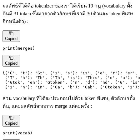
ผลลัพธ์ที่ได้คือ tokenizer ของเราได้เรียน 19 กฎ (vocabulary ตั้ง
ต้นมี 31 token ซึ่งมาจากตัวอักษรที่เรามี 30 ตัวและ token พิเศษ
อีกหนึ่งตัว) :
Copied
print
(merges)
Copied
{(
'Ġ'
, 
't'
): 
'Ġt'
, (
'i'
, 
's'
): 
'is'
, (
'e'
, 
'r'
): 
'er'
, 
 (
'T'
, 
'h'
): 
'Th'
, (
'Th'
, 
'is'
): 
'This'
, (
'o'
, 
'u'
): 
'o
 (
'Ġtok'
, 
'en'
): 
'Ġtoken'
, (
'n'
, 
'd'
): 
'nd'
, (
'Ġ'
, 
'is'
 (
'i'
, 
'n'
): 
'in'
, (
'Ġa'
, 
'b'
): 
'Ġab'
, (
'Ġtoken'
, 
'i'
):
ส่วน vocabulary ที่ได้จะประกอบไปด้วย token พิเศษ, ตัวอักษรตั้ง
ต้น, และผลลัพธ์จากการ merge แต่ละครั้ง :
Copied
print
(vocab)