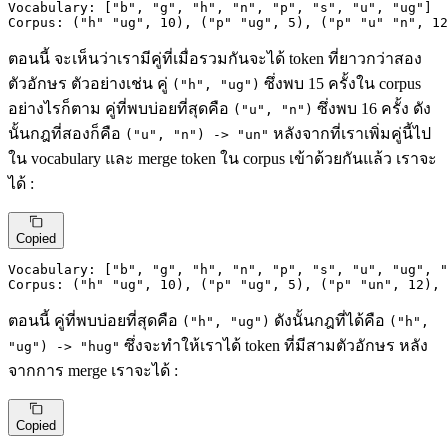
Vocabulary:
 [
"b"
, 
"g"
, 
"h"
, 
"n"
, 
"p"
, 
"s"
, 
"u"
, 
"ug"
Corpus:
 (
"h"
"ug"
, 
10
), (
"p"
"ug"
, 
5
), (
"p"
"u"
"n"
, 
12
ตอนนี้ จะเห็นว่าเรามีคู่ที่เมื่อรวมกันจะได้ token ที่ยาวกว่าสอง
ตัวอักษร ตัวอย่างเช่น คู่
ซึ่งพบ 15 ครั้งใน corpus
("h", "ug")
อย่างไรก็ตาม คู่ที่พบบ่อยที่สุดคือ
ซึ่งพบ 16 ครั้ง ดัง
("u", "n")
นั้นกฎที่สองก็คือ
หลังจากที่เราเพิ่มคู่นี้ไป
("u", "n") -> "un"
ใน vocabulary และ merge token ใน corpus เข้าด้วยกันแล้ว เราจะ
ได้ :
Copied
Vocabulary:
 [
"b"
, 
"g"
, 
"h"
, 
"n"
, 
"p"
, 
"s"
, 
"u"
, 
"ug"
, 
"
Corpus:
 (
"h"
"ug"
, 
10
), (
"p"
"ug"
, 
5
), (
"p"
"un"
, 
12
), 
ตอนนี้ คู่ที่พบบ่อยที่สุดคือ
ดังนั้นกฎที่ได้คือ
("h", "ug")
("h",
ซึ่งจะทำให้เราได้ token ที่มีสามตัวอักษร หลัง
"ug") -> "hug"
จากการ merge เราจะได้ :
Copied