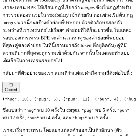
เราจะเทรน BPE ให้เรียน กฎที่เรียกว่า
merges
ซึ่งเป็นกฎสำหรับ
การรวมสองหน่วยใน vocabulary เข้าด้วยกัน ตอนช่วงเริ่มต้น กฎ
merges พวกนี้จะสร้างคำย่อยที่ประกอบด้วยตัวอักษรสองตัว
ระหว่างที่เราเทรนต่อไปเรื่อยๆ คำย่อยที่ได้ก็จะยาวขึ้น ในแต่ละ
รอบของการเทรน BPE จะคำนวณหาคู่ของคำย่อยที่พบบ่อย
ที่สุด (คู่ของคำย่อย ในที่นี้เราหมายถึง token ที่อยู่ติดกัน) คู่ที่มี
ความถี่มากที่สุดจะถูกรวมเข้าด้วยกัน จากนั้นโมเดลจะทำแบบ
เดิมอีกในการเทรนรอบต่อไป
กลับมาที่ตัวอย่างของเรา สมมติว่าแต่ละคำมีความถี่ดังต่อไปนี้ :
Copied
(
"hug"
,
10
)
,
 (
"pug"
,
5
)
,
 (
"pun"
,
12
)
,
 (
"bun"
,
4
)
,
 (
"hug
ซึ่งแปลว่า
พบ 10 ครั้งใน corpus,
พบ 5 ครั้ง,
"hug"
"pug"
"pun"
พบ 12 ครั้ง,
พบ 4 ครั้ง, และ
พบ 5 ครั้ง
"bun"
"hugs"
เราจะเริ่มการเทรน โดยแยกแต่ละคำออกเป็นตัวอักษร (ตัว