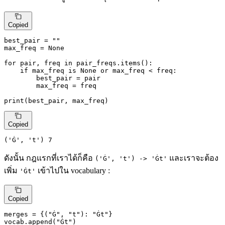
Copied
best_pair = 
""
max_freq = 
None
for
 pair, freq 
in
 pair_freqs.items():

if
 max_freq 
is
None
or
 max_freq < freq:

        best_pair = pair

        max_freq = freq

print
(best_pair, max_freq)
Copied
(
'Ġ'
, 
't'
) 
7
ดังนั้น กฎแรกที่เราได้ก็คือ
และเราจะต้อง
('Ġ', 't') -> 'Ġt'
เพิ่ม
เข้าไปใน vocabulary :
'Ġt'
Copied
merges = {(
"Ġ"
, 
"t"
): 
"Ġt"
}

vocab.append(
"Ġt"
)