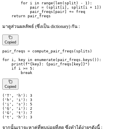
for
 i 
in
range
(
len
(split) - 
1
):

            pair = (split[i], split[i + 
1
])

            pair_freqs[pair] += freq

return
 pair_freqs
มาดูส่วนผลลัพธ์ (ซึ่งเป็น dictionary) กัน :
Copied
pair_freqs = compute_pair_freqs(splits)

for
 i, key 
in
enumerate
(pair_freqs.keys()):

print
(
f"
{key}
: 
{pair_freqs[key]}
"
)

if
 i >= 
5
:

break
Copied
(
'T'
, 
'h'
): 
3
(
'h'
, 
'i'
): 
3
(
'i'
, 
's'
): 
5
(
'Ġ'
, 
'i'
): 
2
(
'Ġ'
, 
't'
): 
7
(
't'
, 
'h'
): 
3
จากนั้นเราจะหาคู่ที่พบบ่อยที่สุด ซึ่งทำได้ง่ายๆดังนี้ :