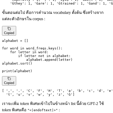
'Ġthey'
: 
1
, 
'Ġare'
: 
1
, 
'Ġtrained'
: 
1
, 
'Ġand'
: 
1
, 
'Ġ
ขั้นตอนต่อไป คือการคำนวณ vocabulary ตั้งต้น ซึ่งสร้างจาก
แต่ละตัวอักษรใน corpus :
Copied
alphabet = []

for
 word 
in
 word_freqs.keys():

for
 letter 
in
 word:

if
 letter 
not
in
 alphabet:

            alphabet.append(letter)

alphabet.sort()

print
(alphabet)
Copied
[ 
','
, 
'.'
, 
'C'
, 
'F'
, 
'H'
, 
'T'
, 
'a'
, 
'b'
, 
'c'
, 
'd'
, 
'e'
't'
, 
'u'
, 
'v'
, 
'w'
, 
'y'
, 
'z'
, 
'Ġ'
]
เราจะเพิ่ม token พิเศษเข้าไปในข้างหน้า list นี้ด้วย GPT-2 ใช้
token พิเศษคือ
:
"<|endoftext|>"