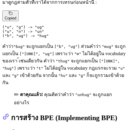
มาดูกฎสามตัวที่เราได้จากการเทรนก่อนหน้านี้ :
Copied
(
"u"
, 
"g"
)
 ->
"ug"
(
"u"
, 
"n"
)
 ->
"un"
(
"h"
, 
"ug"
)
 ->
"hug"
คำว่า
จะถูกแยกเป็น
ส่วนคำว่า
จะถูก
"bug"
["b", "ug"]
"mug"
แยกเป็น
เพราะว่า
ไม่ได้อยู่ใน vocabulary
["[UNK]", "ug"]
"m"
ของเรา ้เช่นเดียวกัน คำว่า
จะถูกแยกเป็น
"thug"
["[UNK]",
เพราะว่า
ไม่ได้อยู่ใน vocabulary กฎแรกจะรวม
"hug"]
"t"
"u"
และ
เข้าด้วยกัน จากนั้น
และ
ก็จะถูกรวมเข้าด้วย
"g"
"hu"
"g"
กัน
✏️
ตาคุณแล้ว!
คุณคิดว่าคำว่า
จะถูกแยก
"unhug"
อย่างไร
การสร้าง BPE (Implementing BPE)