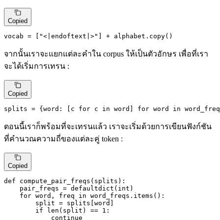
Copied
vocab = [
"<|endoftext|>"
] + alphabet.copy()
จากนั้นเราจะแยกแต่ละคำใน corpus ให้เป็นตัวอักษร เพื่อที่เรา
จะได้เริ่มการเทรน :
Copied
splits = {word: [c 
for
 c 
in
 word] 
for
 word 
in
 word_freq
ตอนนี้เราก็พร้อมที่จะเทรนแล้ว เราจะเริ่มด้วยการเขียนฟังก์ชัน
ที่คำนวณความถี่ของแต่ละคู่ token :
Copied
def
compute_pair_freqs
(
splits
):

    pair_freqs = defaultdict(
int
)

for
 word, freq 
in
 word_freqs.items():

        split = splits[word]

if
len
(split) == 
1
:

continue