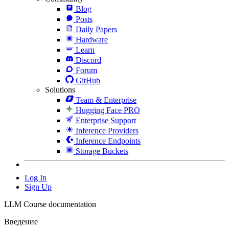
Blog
Posts
Daily Papers
Hardware
Learn
Discord
Forum
GitHub
Solutions
Team & Enterprise
Hugging Face PRO
Enterprise Support
Inference Providers
Inference Endpoints
Storage Buckets
Log In
Sign Up
LLM Course documentation
Введение