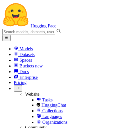
Hugging Face
Models
Datasets
Spaces
Buckets
new
Docs
Enterprise
Pricing
Website
Tasks
HuggingChat
Collections
Languages
Organizations
Community