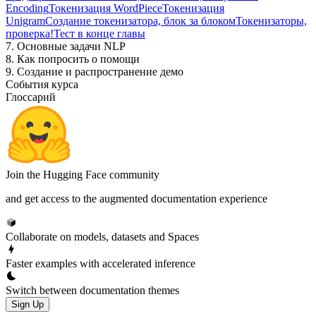
Encoding
Токенизация WordPiece
Токенизация
Unigram
Создание токенизатора, блок за блоком
Токенизаторы,
проверка!
Тест в конце главы
7. Основные задачи NLP
8. Как попросить о помощи
9. Создание и распространение демо
События курса
Глоссарий
Join the Hugging Face community
and get access to the augmented documentation experience
Collaborate on models, datasets and Spaces
Faster examples with accelerated inference
Switch between documentation themes
Sign Up