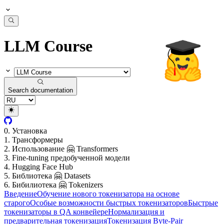
LLM Course
Search documentation
0. Установка
1. Трансформеры
2. Использование 🤗 Transformers
3. Fine-tuning предобученной модели
4. Hugging Face Hub
5. Библиотека 🤗 Datasets
6. Бибилиотека 🤗 Tokenizers
Введение
Обучение нового токенизатора на основе
старого
Особые возможности быстрых токенизаторов
Быстрые
токенизаторы в QA конвейере
Нормализация и
предварительная токенизация
Токенизация Byte-Pair