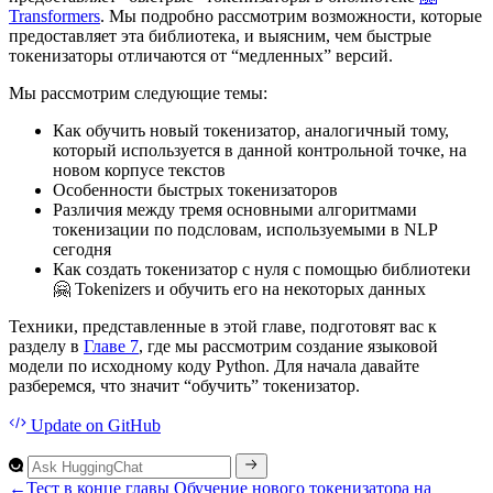
Transformers
. Мы подробно рассмотрим возможности, которые
предоставляет эта библиотека, и выясним, чем быстрые
токенизаторы отличаются от “медленных” версий.
Мы рассмотрим следующие темы:
Как обучить новый токенизатор, аналогичный тому,
который используется в данной контрольной точке, на
новом корпусе текстов
Особенности быстрых токенизаторов
Различия между тремя основными алгоритмами
токенизации по подсловам, используемыми в NLP
сегодня
Как создать токенизатор с нуля с помощью библиотеки
🤗 Tokenizers и обучить его на некоторых данных
Техники, представленные в этой главе, подготовят вас к
разделу в
Главе 7
, где мы рассмотрим создание языковой
модели по исходному коду Python. Для начала давайте
разберемся, что значит “обучить” токенизатор.
Update
on GitHub
←
Тест в конце главы
Обучение нового токенизатора на