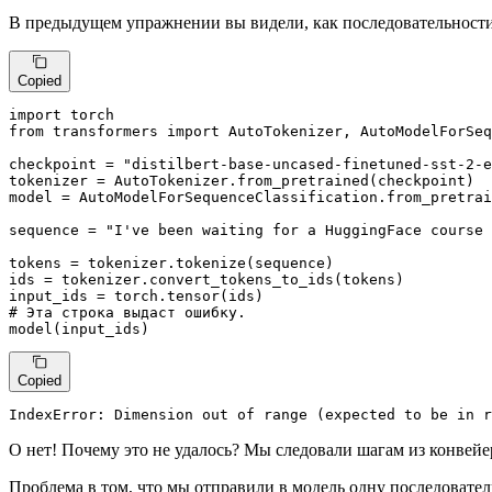
В предыдущем упражнении вы видели, как последовательности п
Copied
import
from
 transformers 
import
 AutoTokenizer, AutoModelForSeq
checkpoint = 
"distilbert-base-uncased-finetuned-sst-2-e
tokenizer = AutoTokenizer.from_pretrained(checkpoint)

model = AutoModelForSequenceClassification.from_pretrai
sequence = 
"I've been waiting for a HuggingFace course 
tokens = tokenizer.tokenize(sequence)

ids = tokenizer.convert_tokens_to_ids(tokens)

# Эта строка выдаст ошибку.
model(input_ids)
Copied
IndexError: Dimension out of 
range
 (expected to be 
in
r
О нет! Почему это не удалось? Мы следовали шагам из конвейер
Проблема в том, что мы отправили в модель одну последовател