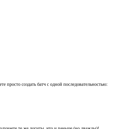
те просто создать батч с одной последовательностью:
олучаете те же логиты, что и раньше (но дважды)!