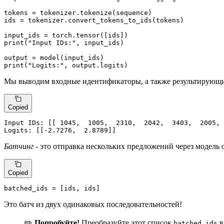
tokens = tokenizer.tokenize(sequence)

ids = tokenizer.convert_tokens_to_ids(tokens)

print
(
"Input IDs:"
, input_ids)

print
(
"Logits:"
, output.logits)
Мы выводим входные идентификаторы, а также результирующие 
Copied
Input IDs: [[ 
1045
,  
1005
,  
2310
,  
2042
,  
3403
,  
2005
, 
Logits: [[-
2.7276
,  
2.8789
]]
Батчинг
- это отправка нескольких предложений через модель 
Copied
batched_ids
 = [ids, ids]
Это батч из двух одинаковых последовательностей!
✏️
Попробуйте!
Преобразуйте этот список
в
batched_ids