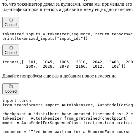
то, что токенизатор делал за кулисами, когда мы применяли его
идентификаторов в тензор, а добавил к нему еще одно измерен
Copied
tokenized_inputs = tokenizer(sequence, return_tensors=
"
print
(tokenized_inputs[
"input_ids"
])
Copied
tensor([[  
101
,  
1045
,  
1005
,  
2310
,  
2042
,  
3403
,  
200
2607
,  
2026
,  
2878
,  
2166
,  
1012
,   
102
]])
Давайте попробуем еще раз и добавим новое измерение:
Copied
import
from
 transformers 
import
 AutoTokenizer, AutoModelForSeq
checkpoint = 
"distilbert-base-uncased-finetuned-sst-2-e
tokenizer = AutoTokenizer.from_pretrained(checkpoint)

model = AutoModelForSequenceClassification.from_pretrai
sequence = 
"I've been waiting for a HuggingFace course 