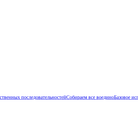
ственных последовательностей
Собираем все воедино
Базовое ис