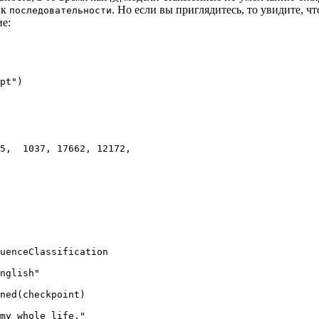
 к
. Но если вы приглядитесь, то увидите, ч
последовательности
ие:
pt"
5
,  
1037
, 
17662
, 
12172
,

uenceClassification

nglish"
ned(checkpoint)

my whole life."