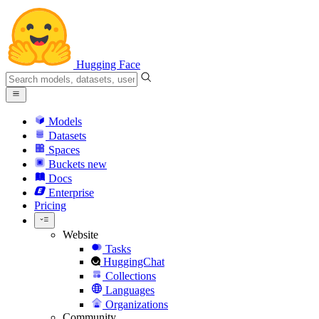
Hugging Face
Models
Datasets
Spaces
Buckets
new
Docs
Enterprise
Pricing
Website
Tasks
HuggingChat
Collections
Languages
Organizations
Community