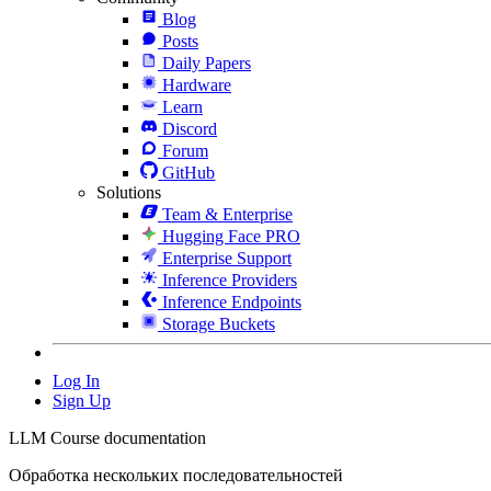
Blog
Posts
Daily Papers
Hardware
Learn
Discord
Forum
GitHub
Solutions
Team & Enterprise
Hugging Face PRO
Enterprise Support
Inference Providers
Inference Endpoints
Storage Buckets
Log In
Sign Up
LLM Course documentation
Обработка нескольких последовательностей