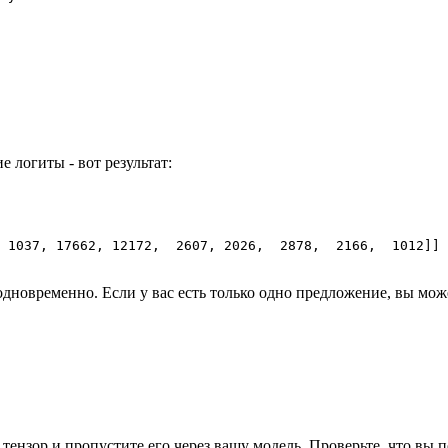
логиты - вот результат:
 
1037
, 
17662
, 
12172
,  
2607
, 
2026
,  
2878
,  
2166
,  
1012
]]

одновременно. Если у вас есть только одно предложение, вы може
 тензор и пропустите его через вашу модель. Проверьте, что вы п