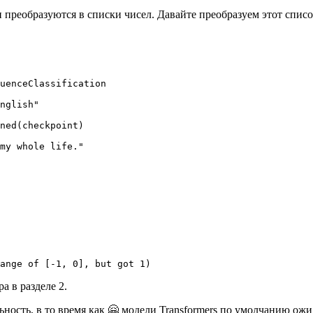
реобразуются в списки чисел. Давайте преобразуем этот список 
uenceClassification

nglish"
ned(checkpoint)

my whole life."
ange
 of [-
1
, 
0
], but got 
1
)
а в разделе 2.
ьность, в то время как 🤗 модели Transformers по умолчанию ож