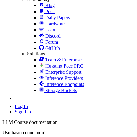
Blog
Posts
Daily Papers
Hardware
Learn
Discord
Forum
GitHub
Solutions
Team & Enterprise
Hugging Face PRO
Enterprise Support
Inference Providers
Inference Endpoints
Storage Buckets
Log In
Sign Up
LLM Course documentation
Uso básico concluído!