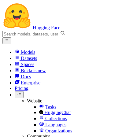
Hugging Face
Models
Datasets
Spaces
Buckets
new
Docs
Enterprise
Pricing
Website
Tasks
HuggingChat
Collections
Languages
Organizations
Community