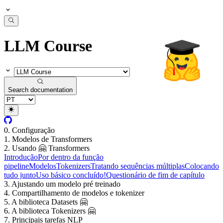
LLM Course
Search documentation
0. Configuração
1. Modelos de Transformers
2. Usando 🤗 Transformers
Introdução
Por dentro da função
pipeline
Modelos
Tokenizers
Tratando sequências múltiplas
Colocando
tudo junto
Uso básico concluído!
Questionário de fim de capítulo
3. Ajustando um modelo pré treinado
4. Compartilhamento de modelos e tokenizer
5. A biblioteca Datasets 🤗
6. A biblioteca Tokenizers 🤗
7. Principais tarefas NLP