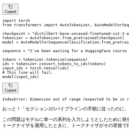
Copied
import
from
 transformers 
import
 AutoTokenizer, AutoModelForSeq
checkpoint = 
"distilbert-base-uncased-finetuned-sst-2-e
tokenizer = AutoTokenizer.from_pretrained(checkpoint)

model = AutoModelForSequenceClassification.from_pretrai
sequence = 
"I've been waiting for a HuggingFace course 
tokens = tokenizer.tokenize(sequence)

ids = tokenizer.convert_tokens_to_ids(tokens)

# This line will fail.
model(input_ids)
Copied
IndexError: Dimension out of 
range
 (expected to be 
in
r
おっと！「セクション2のパイプラインの手順に従ったのに
この問題はモデルに単一の系列を入力しようとしたために発生しま
トークナイザを適用したときに、トークナイザがその背後で