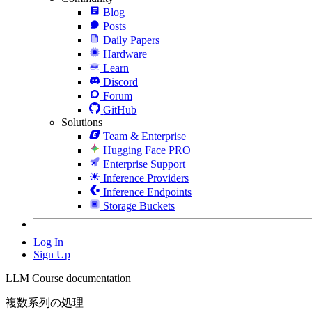
Blog
Posts
Daily Papers
Hardware
Learn
Discord
Forum
GitHub
Solutions
Team & Enterprise
Hugging Face PRO
Enterprise Support
Inference Providers
Inference Endpoints
Storage Buckets
Log In
Sign Up
LLM Course documentation
複数系列の処理