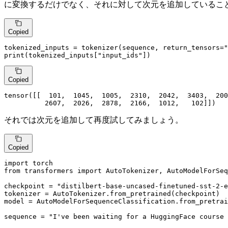
に変換するだけでなく、それに対して次元を追加しているこ
Copied
tokenized_inputs = tokenizer(sequence, return_tensors=
"
print
(tokenized_inputs[
"input_ids"
])
Copied
tensor([[  
101
,  
1045
,  
1005
,  
2310
,  
2042
,  
3403
,  
200
2607
,  
2026
,  
2878
,  
2166
,  
1012
,   
102
]])
それでは次元を追加して再度試してみましょう。
Copied
import
from
 transformers 
import
 AutoTokenizer, AutoModelForSeq
checkpoint = 
"distilbert-base-uncased-finetuned-sst-2-e
tokenizer = AutoTokenizer.from_pretrained(checkpoint)

model = AutoModelForSequenceClassification.from_pretrai
sequence = 
"I've been waiting for a HuggingFace course 