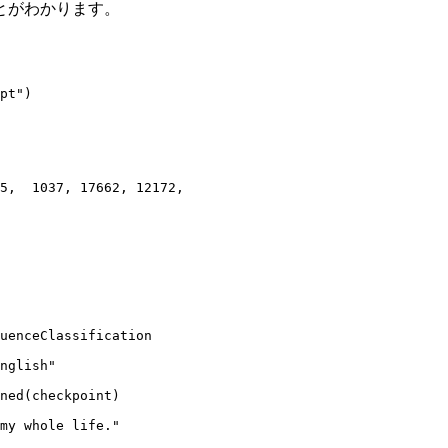
とがわかります。
pt"
5
,  
1037
, 
17662
, 
12172
,

uenceClassification

nglish"
ned(checkpoint)

my whole life."