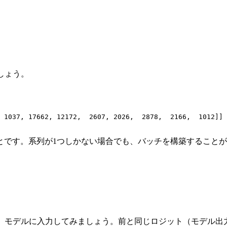
しょう。
 
1037
, 
17662
, 
12172
,  
2607
, 
2026
,  
2878
,  
2166
,  
1012
]]

とです。系列が1つしかない場合でも、バッチを構築すること
、モデルに入力してみましょう。前と同じロジット（モデル出