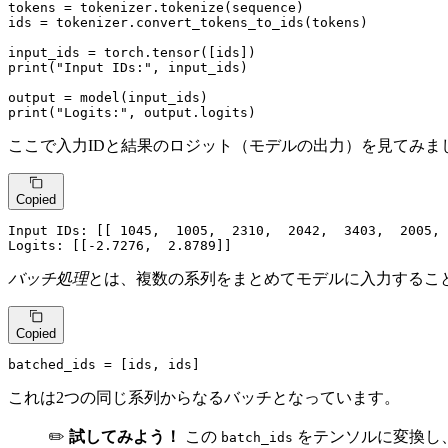
tokens = tokenizer.tokenize(sequence)

ids = tokenizer.convert_tokens_to_ids(tokens)

print
(
"Input IDs:"
, input_ids)

print
(
"Logits:"
, output.logits)
ここで入力IDと結果のロジット（モデルの出力）を見てみま
Copied
Input IDs: [[ 
1045
,  
1005
,  
2310
,  
2042
,  
3403
,  
2005
, 
Logits: [[-
2.7276
,  
2.8789
]]
バッチ処理
とは、複数の系列をまとめてモデルに入力するこ
Copied
batched_ids
 = [ids, ids]
これは2つの同じ系列からなるバッチとなっています。
✏️
試してみよう！
この
をテンソルに変換し
batch_ids