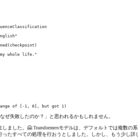
uenceClassification

nglish"
ned(checkpoint)

my whole life."
ange
 of [-
1
, 
0
], but got 
1
)
、なぜ失敗したのか？」と思われるかもしれません。
した。🤗 Transformersモデルは、デフォルトでは複
行ったすべての処理を行おうとしました。しかし、もう少し詳し