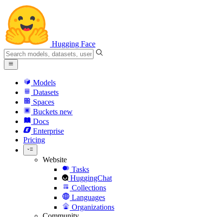
Hugging Face
Models
Datasets
Spaces
Buckets
new
Docs
Enterprise
Pricing
Website
Tasks
HuggingChat
Collections
Languages
Organizations
Community