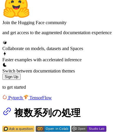
Join the Hugging Face community
and get access to the augmented documentation experience
Collaborate on models, datasets and Spaces
Faster examples with accelerated inference
Switch between documentation themes
Sign Up
to get started
Pytorch
TensorFlow
複数系列の処理