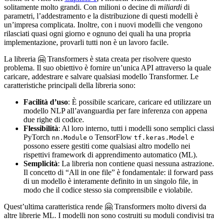
solitamente molto grandi. Con milioni o decine di
miliardi
di
parametri, l’addestramento e la distribuzione di questi modelli è
un’impresa complicata. Inoltre, con i nuovi modelli che vengono
rilasciati quasi ogni giorno e ognuno dei quali ha una propria
implementazione, provarli tutti non è un lavoro facile.
La libreria 🤗 Transformers è stata creata per risolvere questo
problema. Il suo obiettivo è fornire un’unica API attraverso la quale
caricare, addestrare e salvare qualsiasi modello Transformer. Le
caratteristiche principali della libreria sono:
Facilità d’uso
: È possibile scaricare, caricare ed utilizzare un
modello NLP all’avanguardia per fare inferenza con appena
due righe di codice.
Flessibilità
: Al loro interno, tutti i modelli sono semplici classi
PyTorch
o TensorFlow
e
nn.Module
tf.keras.Model
possono essere gestiti come qualsiasi altro modello nei
rispettivi framework di apprendimento automatico (ML).
Semplicità
: La libreria non contiene quasi nessuna astrazione.
Il concetto di “All in one file” è fondamentale: il forward pass
di un modello è interamente definito in un singolo file, in
modo che il codice stesso sia comprensibile e violabile.
Quest’ultima caratteristica rende 🤗 Transformers molto diversi da
altre librerie ML. I modelli non sono costruiti su moduli condivisi tra