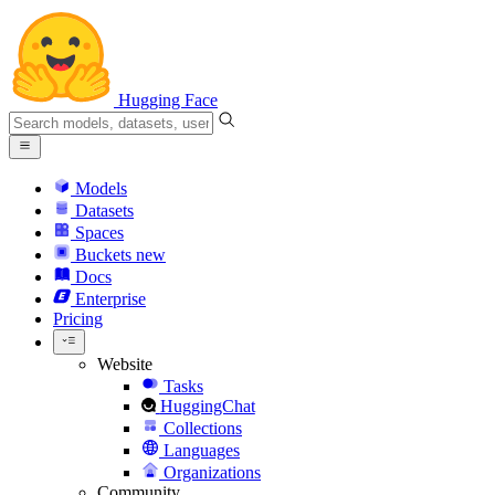
Hugging Face
Models
Datasets
Spaces
Buckets
new
Docs
Enterprise
Pricing
Website
Tasks
HuggingChat
Collections
Languages
Organizations
Community