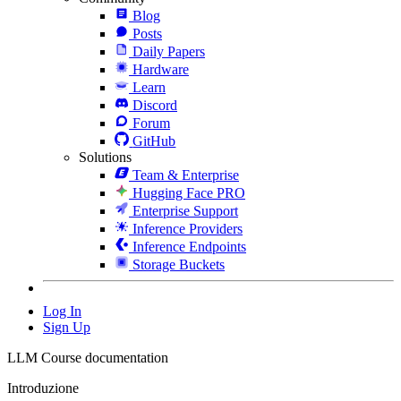
Blog
Posts
Daily Papers
Hardware
Learn
Discord
Forum
GitHub
Solutions
Team & Enterprise
Hugging Face PRO
Enterprise Support
Inference Providers
Inference Endpoints
Storage Buckets
Log In
Sign Up
LLM Course documentation
Introduzione