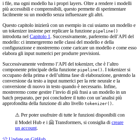
i file, ma ogni modello ha i propri layers. Oltre a rendere i modelli
più accessibili e comprensibili, questo permette di sperimentare
facilmente su un modello senza influenzare gli altri.
Questo capitolo inizierà con un esempio in cui usiamo un modello e
un tokenizer insieme per replicare la funzione
pipeline()
introdotta nel
Capitolo 1
. Successivamente, parleremo dell’API del
modello: ci immergeremo nelle classi del modello e della
configurazione e mostreremo come caricare un modello e come esso
elabora gli input numerici per produrre previsioni.
Successivamente vedremo l’API del tokenizer, che è l’altro
componente principale della funzione
. I tokenizer si
pipeline()
occupano della prima e dell’ultima fase di elaborazione, gestendo la
conversione da testo a input numerici per la rete neurale e la
conversione di nuovo in testo quando è necessario. Infine,
mostreremo come gestire l’invio di più frasi a un modello in un
batch preparato, per poi concludere il tutto con un’analisi più
approfondita della funzione di alto livello
.
tokenizer()
⚠️ Per poter usufruire di tutte le funzioni disponibili con
il Model Hub e i 🤗 Transformers, si consiglia di
creare
un account
.
Update
on GitHub