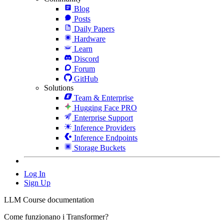
Blog
Posts
Daily Papers
Hardware
Learn
Discord
Forum
GitHub
Solutions
Team & Enterprise
Hugging Face PRO
Enterprise Support
Inference Providers
Inference Endpoints
Storage Buckets
Log In
Sign Up
LLM Course documentation
Come funzionano i Transformer?