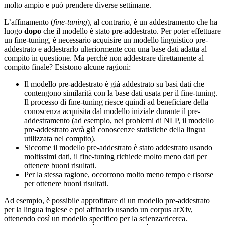
molto ampio e può prendere diverse settimane.
L’affinamento (
fine-tuning
), al contrario, è un addestramento che ha
luogo
dopo
che il modello è stato pre-addestrato. Per poter effettuare
un fine-tuning, è necessario acquisire un modello linguistico pre-
addestrato e addestrarlo ulteriormente con una base dati adatta al
compito in questione. Ma perché non addestrare direttamente al
compito finale? Esistono alcune ragioni:
Il modello pre-addestrato è già addestrato su basi dati che
contengono similarità con la base dati usata per il fine-tuning.
Il processo di fine-tuning riesce quindi ad beneficiare della
conoscenza acquisita dal modello iniziale durante il pre-
addestramento (ad esempio, nei problemi di NLP, il modello
pre-addestrato avrà già conoscenze statistiche della lingua
utilizzata nel compito).
Siccome il modello pre-addestrato è stato addestrato usando
moltissimi dati, il fine-tuning richiede molto meno dati per
ottenere buoni risultati.
Per la stessa ragione, occorrono molto meno tempo e risorse
per ottenere buoni risultati.
Ad esempio, è possibile approfittare di un modello pre-addestrato
per la lingua inglese e poi affinarlo usando un corpus arXiv,
ottenendo così un modello specifico per la scienza/ricerca.