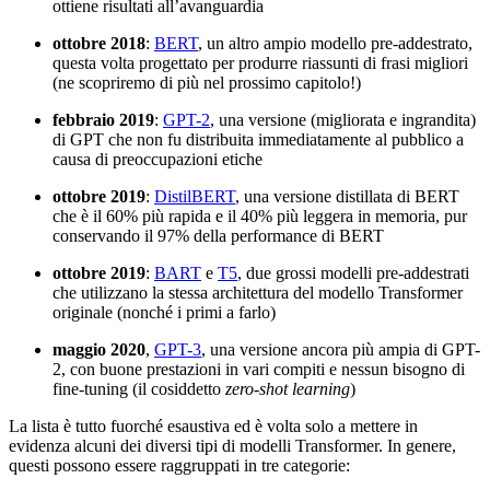
ottiene risultati all’avanguardia
ottobre 2018
:
BERT
, un altro ampio modello pre-addestrato,
questa volta progettato per produrre riassunti di frasi migliori
(ne scopriremo di più nel prossimo capitolo!)
febbraio 2019
:
GPT-2
, una versione (migliorata e ingrandita)
di GPT che non fu distribuita immediatamente al pubblico a
causa di preoccupazioni etiche
ottobre 2019
:
DistilBERT
, una versione distillata di BERT
che è il 60% più rapida e il 40% più leggera in memoria, pur
conservando il 97% della performance di BERT
ottobre 2019
:
BART
e
T5
, due grossi modelli pre-addestrati
che utilizzano la stessa architettura del modello Transformer
originale (nonché i primi a farlo)
maggio 2020
,
GPT-3
, una versione ancora più ampia di GPT-
2, con buone prestazioni in vari compiti e nessun bisogno di
fine-tuning (il cosiddetto
zero-shot learning
)
La lista è tutto fuorché esaustiva ed è volta solo a mettere in
evidenza alcuni dei diversi tipi di modelli Transformer. In genere,
questi possono essere raggruppati in tre categorie: