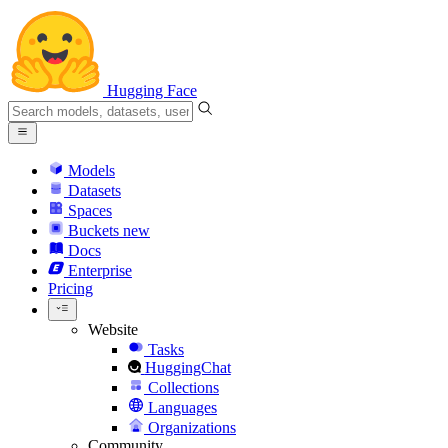
Hugging Face
Models
Datasets
Spaces
Buckets
new
Docs
Enterprise
Pricing
Website
Tasks
HuggingChat
Collections
Languages
Organizations
Community