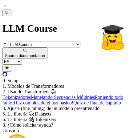
LLM Course
Search documentation
0. Setup
1. Modelos de Transformadores
2. Usando Transformers 🤗
Tokenizadores
Manejando Secuencias Múltiples
Poniendo todo
junto
¡Haz completado el uso básico!
Quiz de final de capítulo
3. Ajuste (fine-tuning) de un modelo preentrenado
5. La librería 🤗 Datasets
6. La librería 🤗 Tokenizers
8. ¿Cómo solicitar ayuda?
Glosario