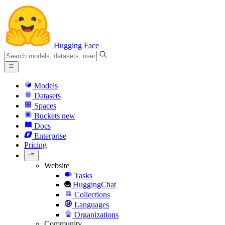
Hugging Face
Models
Datasets
Spaces
Buckets
new
Docs
Enterprise
Pricing
Website
Tasks
HuggingChat
Collections
Languages
Organizations
Community