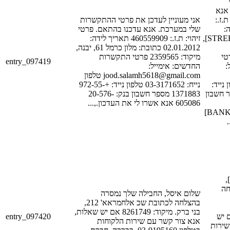
אנא
 ת.ז
אני מעוניין לעדכן את פרטי ההתקשרות
[ID
שלי במערכת. אנא עדכנו בהתאם. פרטי
[DATE_1] כתובת: [STREET_1],
זיהוי: ת.ז.: 460559909 תאריך לידה:
02.01.2012 כתובת: מלון כרמל 61, יבנה,
[POSTAL_
מיקוד: 2359565 פרטי התקשרות
entry_097419
ל
החדשים: אימייל:
jood.salamh5618@gmail.com טלפון
[PHONE_NUM_2
נייח: 03-3171652 טלפון נייד: +972-55-
[PHONE_NUM_1]
1371883 מספר חשבון בנק: 20-576-
605086 אנא אשרו לי את העדכון.,...
[BANK_ACCOUNT_NUM_1]
שלום [FIRST_NAME_1],
חה
שלום איסל, החבילה שלך נמסרה
בהצלחה לכתובת שכ אלחמראא' 212,
בני ברק. מיקוד: 8261749 אם יש שאלות,
entry_097420
[POSTAL_COD
אנא צור קשר עם שירות הלקוחות
שירות