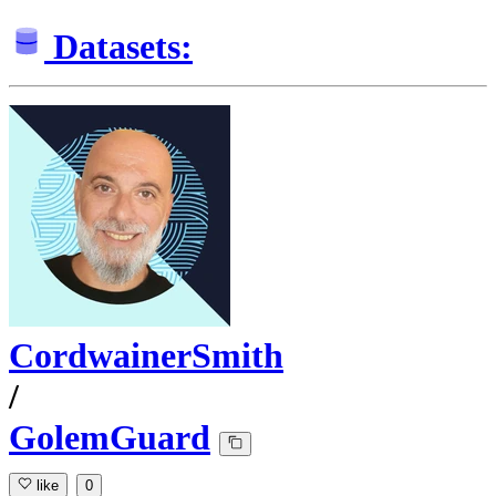
Datasets:
CordwainerSmith
/
GolemGuard
like
0