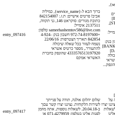
ברוך הבא ל-{service_name},
ברוך הבא ל-{service_name}, כמיליה
[LAST
אביב! פרטים אישיים: ת.ז.: 842154007
אישיים: ת.ז.: [ID_NUM_1]
כתובת מגורים: סוקראט 146, גני תקווה,
כתובת מגורים: [STREET_1],
2137511 אימייל:
sameehashemtov586@live.com טלפון:
[POSTAL_CODE_
entry_097416
+972-74-8197600 חשבון בנק: 4-924-
842854 תאריך הצטרפות: 22/06/16
[PHONE_NUM_1
נשמח לעזור בכל שאלה שיכולה
[BANK_ACCOUNT_NUM_1]
להתעורר., מספר כרטיס אשראי
תאריך הצטרפות: [DATE_1]
4333576513197920 שהונפק בחברת
ולה
האשראי אמקס
שראי
שלום [FIRST_NAME_1]
[LAST_NA
שלום יהלום אולגה, תודה על פנייתך
גנו יצרו
לשירות הלקוחות. נציגנו יצרו קשר עםך
קשר עםך ב-[DATE_1]
ב-20.04.18. לשאלות נוספות, אתה מוזמן
entry_097417
לינו
לפנות אלינו בטלפון: 071-4279959 או