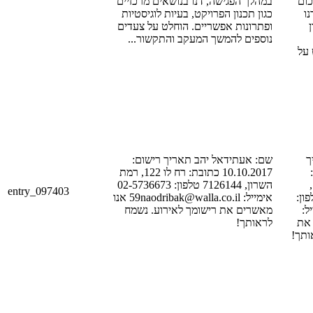
[POSTAL_CO
במהלך הפגישה, דנו בנושאים מרכזיים
ו
כגון תכנון הפרויקט, בעיות לוגיסטיות
ופתרונות אפשריים. הוחלט על צעדים
נוספים להמשך המעקב והתקשור...
 על
[LA
שם: אעתידאל יהב תאריך רישום:
ם
10.10.2017 כתובת: רח לו 122, רמת
השרון, 7126144 טלפון: 02-5736673
[STREET_1],
entry_097403
[POSTAL_COD
אימייל: 59naodribak@walla.co.il אנו
[PHONE
מאשרים את רישומך לאירוע. נשמח
[EMA
לראותך!
אותך