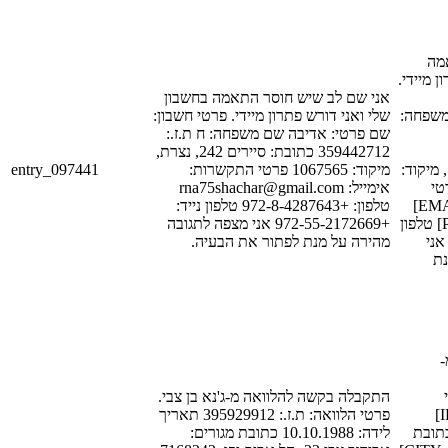
מה
ן מיידי
אני שם לב שיש חוסר התאמה בחשבון
[FIRST_NAME_1
שלי ואני דורש פתרון מיידי. פרטי חשבון:
שם פרטי: אדיבה שם משפחה: ח ת.ז.:
359442712 כתובת: סיירים 242, נצרת,
entry_097441
מיקוד: 1067565 פרטי התקשרות:
[STREET_1], [CITY_1], קוד
[POSTAL_
אימייל: rna75shachar@gmail.com
התקשרות: אימייל: [EMAIL_1]
טלפון: +972-8-4287643 טלפון נייד:
טלפון: [PHONE_NUM_2] טלפון
+972-55-2172669 אני מצפה לתגובה
נייד: [PHONE_NUM_1
מהירה על מנת לפתור את הבעיה.
נת
מ
[
התקבלה בקשה להלוואה מ-ג'נא בן צבי.
הלוואה: ת.ז.: [ID_NUM_1]
פרטי הלוואה: ת.ז.: 395929912 תאריך
תאריך לידה: [DATE_
לידה: 10.10.1988 כתובת מגורים: