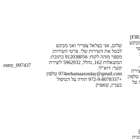
שלום, אני [FIRST_NAME_1]
[LAST_NAME
שלום, אני בצלאל צפריר ואני מבקש
י
לבטל את השירות שלי. פרטי השירות:
מספר מזהה לקוח: 912038056 כתובת:
המשאלות 162, נהלל, 5962932 ליצירת
entry_097437
[STREET_1],
קשר: דוא"ל:
[POSTAL_CODE
974nehamaazoulay@gmail.com טלפון:
קשר: דוא"ל: [EMAIL_1] ון
+972-9-8078337 תודה על הטיפול
[PHONE_N
בעניין, שאפיק
שלום [FIRST_NAME_1]
[LAST_NA