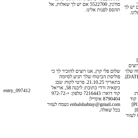
[STREET_1],
סח'נין, 5522700 אם יש לך שאלות, אל
[POSTAL_CODE_1] 
תהסס לפנות אלינו.
ינו
שלום [FIRST_NAME_1]
[LAST_NAME
וח שלך
שלום פלי קרן, אנו רוצים להזכיר לך כי
תגיע לסיומה בתאריך [DATE_1].
פוליסת הביטוח שלך תגיע לסיומה
בתאריך 21.10.25. פרטי לקוח: שם:
כיפאיה ורדי כתובת: ליבנה 58, אריאל
entry_097412
[LAST
קוד דואר: 7216443 טלפון: +972-72-
[STREET_1], [CITY_1]
8790404 אימייל:
דואר: [POSTAL_CODE_1]
enbalshabtay@gmail.com נשמח לעזור
טלפון: [PHONE_NUM_1]
בכל שאלה.
אימייל: [EMAIL