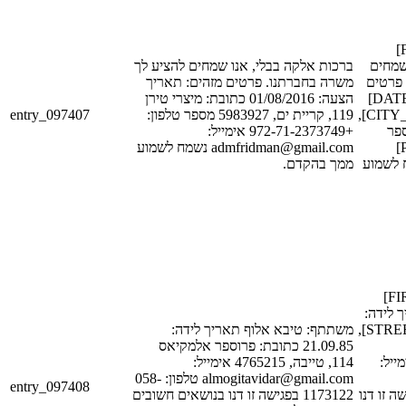
ברכות [FIRST_NAME_1]
[LAST_NAME_1
ברכות אלקה בבלי, אנו שמחים להציע לך
 פרטים
משרה בחברתנו. פרטים מזהים: תאריך
מזהים: תאריך הצעה: [DATE_1]
הצעה: 01/08/2016 כתובת: מיצרי טירן
entry_097407
119, קריית ים, 5983927 מספר טלפון:
כתובת: [STREET_1], [CITY_1],
[POSTAL_C
+972-71-2373749 אימייל:
טלפון: [PHONE_NUM_1]
admfridman@gmail.com נשמח לשמוע
אימייל: [EMAIL_
ממך בהקדם.
משתתף: [FIRST_NAME_1]
[LAST_NAME_1]
[DATE_1] כתובת: [STREET_1],
משתתף: טיבא אלוף תאריך לידה:
21.09.85 כתובת: פרוספר אלמקיאס
[POSTAL_CODE_
114, טייבה, 4765215 אימייל:
almogitavidar@gmail.com טלפון: 058-
entry_097408
[PHONE_NUM_1] נו
1173122 בפגישה זו דנו בנושאים חשובים