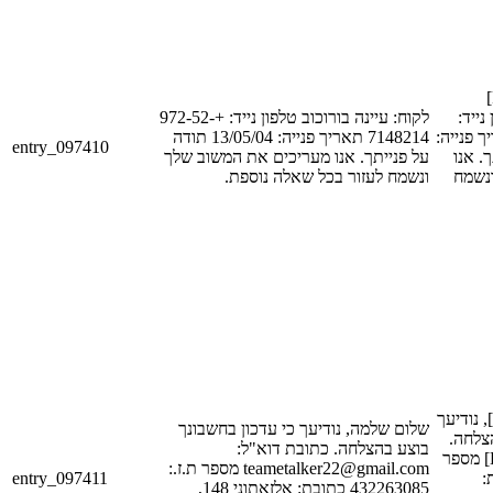
לקוח: [FIRST_NAME_1]
[LAST_NAME_
לקוח: עיינה בורוכוב טלפון נייד: +972-52-
[PHONE_NUM_1] ה
7148214 תאריך פנייה: 13/05/04 תודה
entry_097410
[DATE_1
על פנייתך. אנו מעריכים את המשוב שלך
נשמח
ונשמח לעזור בכל שאלה נוספת.
שלום [FIRST_NAME_1], נודיעך
שלום שלמה, נודיעך כי עדכון בחשבונך
הצלחה
בוצע בהצלחה. כתובת דוא"ל:
כתובת דוא"ל: [EMAIL_1] מספר
teametalker22@gmail.com מספר ת.ז.:
entry_097411
ת.ז.
432263085 כתובת: אלזאתוני 148,