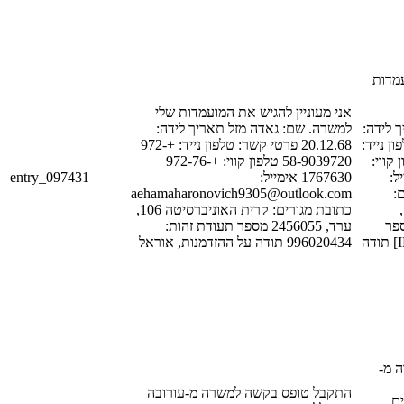
עמדות
אני מעוניין להגיש את המועמדות שלי
[LAST_NAME_1]
למשרה. שם: גאדה מזל תאריך לידה:
[DATE_1] ד
20.12.68 פרטי קשר: טלפון נייד: +972-
[PHONE_NUM_1
58-9039720 טלפון קווי: +972-76-
entry_097431
1767630 אימייל:
[PHONE
aehamaharonovich9305@outlook.com
[E
כתובת מגורים: קרית האוניברסיטה 106,
[STREET_1],
[POSTAL_C
ערד, 2456055 מספר תעודת זהות:
תעודת זהות: [ID_NUM_1] תודה
996020434 תודה על ההזדמנות, אוראל
ה מ
התקבל טופס בקשה למשרה מ-עורובה
[LAST