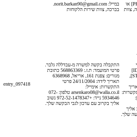
בטלפון: [PHONE_NUM_1] או
במייל: norit.barkan90@gmail.com.
במייל: [EMAIL_
בברכה, צוות שירות הלקוחות
[
התקבלה בקשה למשרה מ-עבדללה גלבר.
המועמד: ת.ז.: [ID_NUM_1]
פרטי המועמד: ת.ז.: 568863369 כתובת
כתובת מגורים: [STREET_1],
מגורים: צפנת 161, אריאל, 6368968
תאריך לידה: 24/11/2004 פרטי
entry_097418
[POSTAL_COD
התקשרות: אימייל:
לידה: [DATE_
arsenkaro08@walla.co.il טלפון: 072-
ייל
5934646 נייד: +972-52-1478347 נשוב
אליך בקרוב עם עדכון לגבי הבקשה שלך.
[PHONE_NUM_
קשה שלך