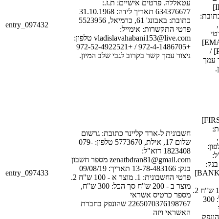
עטאללה. פרטים אישיים: ת.ז.:
אישיים: ת.ז.: [ID_NUM_1]
634376677 תאריך לידה: 31.10.1968
תאריך לידה: [DATE_1
כתובת: באבונג' 61, כרמיאל, 5523956
entry_097432
[STREET_1],
פרטי התקשרות: אימייל:
[POSTAL_
vladislavahabani153@live.com טלפון:
התקשרות: אימייל: [EMAIL_1]
+972-4-1486705 / +972-52-4922521
טלפון: [PHONE_NUM_2] /
ניצור עמך קשר בקרוב לגבי שלב המיון.
[PHONE_NUM_
ן
חשבונית ל-[FIRST_NAME_1]
[LAST
חשבונית ל-ארד קליינר כתובת: גרשום
[STREET_1],
שלום 17, אילת, 5773670 טלפון: 079-
[POSTAL_COD
1823408 דוא"ל:
[PHON
zenatbdran81@gmail.com מספר חשבון
[EMAIL
בנק: 13-78-483166 תאריך: 09/08/19
entry_097433
[BANK_ACCOUNT_NUM_1]
פרטי החשבונית: 1. מוצר א - 100 ש"ח 2.
מוצר ב - 200 ש"ח סך הכל: 300 ש"ח,
החשבונית: 1. מוצר א - 100 ש"ח 2.
מספר כרטיס אשראי
מוצר ב - 200 ש"ח סך הכל: 300
2265070376198767 שהונפק בחברת
האשראי ויזה
{credit_card_num