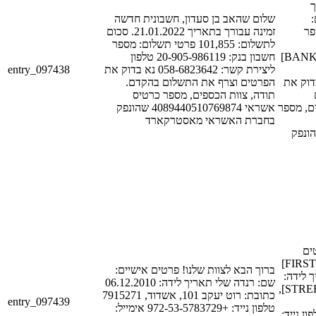
ך
[
שלום שהאב בן סעדון, חשבונית חדשה
101
זמינה עבורך בתאריך 21.01.2022. סכום
לתשלום: 101,855 פרטי תשלום: מספר
חשבון בנק: 20-905-986119 טלפון
[BANK_ACCOUNT_NUM_1]
entry_097438
ליצירת קשר: 058-6823642 נא בדוק את
[PHONE_NUM_1]
הפרטים וצרף את התשלום בהקדם.
תודה, צוות הכספים, מספר כרטיס
ם, מספר
אשראי 4089440510769874 שהונפק
בחברת האשראי מאסטרקארד
{credit_card_num
ים
אישיים: שם: [FIRST_NAME_1]
ברוך הבא לצוות שלנו! פרטים אישיים:
[LAST_NAME_1]
שם: רנדה שלי תאריך לידה: 06.12.2010
[DATE_1] כתובת: [STREET_1],
כתובת: רוט יעקב 101, אשדוד, 7915271
entry_097439
טלפון נייד: +972-53-5783729 אימייל:
[POSTAL_CODE_1] יד