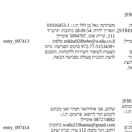
משתתף: [FIRST_NAME_1]
[ID
משתתף: גאל בן לולו ת.ז.: 01016453-1
[DATE_1] כתובת: [STREET_1],
תאריך לידה: 28.09.54 כתובת: תרע"ד
111, קרית אונו, 5094707 אימייל:
entry_097413
mikha928hebe@walla.co.il טלפון:
[POSTAL_CODE_
+972-77-5153438 סיכום הפגישה: נדונו
[PH
הצעות לשיפור השירות ללקוחות. הוסכם
ר
להציג תוכנית פעולה בפגישה הבאה.
הציג
אה
שלום, אני [FIRST_NAME_1]
[LAST_NAME
שלום, אני איזדהאר תמיר ואני מבקש
 ת.ז
לקבוע תור לרופא. פרטים: ת.ז.:
087274882 אימייל:
[
walla233banna@gmail.com כתובת:
entry_097414
[STREET_1] עיר: [CITY_1]
רחוב: וינר נחמה 112 עיר: זכרון יעקב