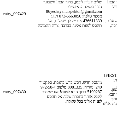
[LAST_NAME_
שלום לוג'יין ליבמן, ברוך הבא! חשבונך
ייל
נוצר בהצלחה. אימייל:
86yeshayahu.spektor@gmail.com
entry_097429
מספר טלפון: 073-6663056 ת.ז.:
[ID_NUM_1
436611339 אם יש לך שאלות, אל
רכה
תהסס לפנות אלינו. בברכה, צוות התמיכה
מועסק חדש: [FIRST_NAME_1]
[LAST
מועסק חדש: דסש בדש כתובת: ספקטור
[STREET_1],
240, נהריה, 8081335 טלפון: +972-58-
[POSTAL_COD
entry_097430
5190287 ברוך הבא לצוות! אנו שמחים
[PHONE_NUM
לקבל אותך בחברה שלנו. אל תהסס
ותך
לפנות אלינו בכל שאלה.
ת אלינו