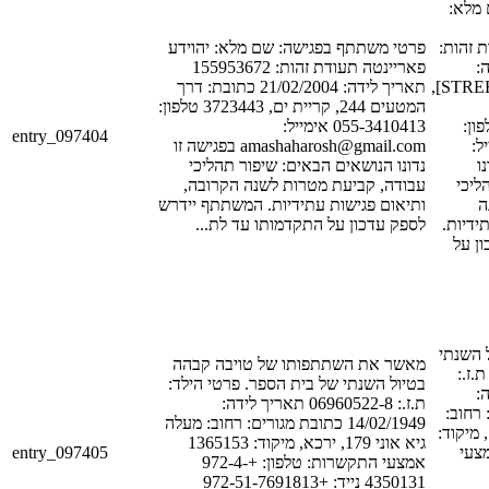
 מלא
[LAST_NAME_1]
פרטי משתתף בפגישה: שם מלא: יהוידע
[ID
פאריינטה תעודת זהות: 155953672
[DATE_1] כתובת: [STREET_1],
תאריך לידה: 21/02/2004 כתובת: דרך
המטעים 244, קריית ים, 3723443 טלפון:
[POSTAL_COD
055-3410413 אימייל:
entry_097404
[PHONE
amashaharosh@gmail.com בפגישה זו
[E
נדונו הנושאים הבאים: שיפור תהליכי
ליכי
עבודה, קביעת מטרות לשנה הקרובה,
ה
ותיאום פגישות עתידיות. המשתתף יידרש
תידיות
לספק עדכון על התקדמותו עד לת...
ן על
[LAST_NAME_1]
מאשר את השתתפותו של טויבה קבהה
 ת.ז
בטיול השנתי של בית הספר. פרטי הילד:
[ID
ת.ז.: 06960522-8 תאריך לידה:
[DATE_1]
14/02/1949 כתובת מגורים: רחוב: מעלה
[STREET_1], [CITY_1], קוד
גיא אוני 179, ירכא, מיקוד: 1365153
entry_097405
[POSTAL_COD
אמצעי התקשרות: טלפון: +972-4-
4350131 נייד: +972-51-7691813