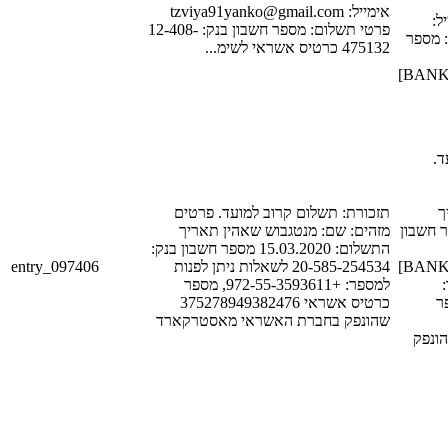
אימייל: tzviya91yanko@gmail.com
[PHONE
פרטי תשלום: מספר חשבון בנק: 12-408-
[EMAIL_1
475132 כרטיס אשראי לשימ...
[BANK_ACCOUNT_NUM_1]
עד
[LA
תזכורת: תשלום קרוב למועד. פרטים
התשלום: [DATE_1
מזהים: שם: מנטגבוש שאהין תאריך
התשלום: 15.03.2020 מספר חשבון בנק:
entry_097406
20-585-254534 לשאלות ניתן לפנות
[BANK_ACCOUNT_NUM_1]
למספר: +972-55-3593611, מספר
[PHO
כרטיס אשראי 375278949382476
שהונפק בחברת האשראי מאסטרקארד
{credit_card_num