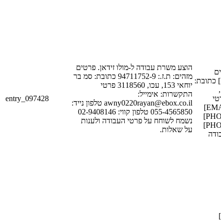
הוצע משרת עבודה ל-מולו זידאן. פרטים
[LAST
מזהים: ת.ז.: 94711752-9 כתובת: סמ בר
מזהים: ת.ז.: [ID_NUM_1] כתובת:
יוחאי 153, עכו, 3118560 פרטי
[STREET_1],
התקשרות: אימייל:
entry_097428
[POSTAL_
awny0220rayan@ebox.co.il טלפון נייד:
התקשרות: אימייל: [EMAIL_1]
055-4565850 טלפון קווי: 02-9408146
טלפון נייד: [PHONE_NUM_1]
נשמח לשוחח על פרטי העבודה ולענות
טלפון קווי: [PHONE_NUM_2]
על שאלות.
ודה
שלום [FIRST_NAME_1]