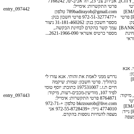
מגורים: [STREET_1], [CITY_1],
אבידוב צבי 23, תל אביב-יפו, 7168242
[POSTAL_
פרטי התקשרות: אימייל:
entry_097442
התקשרות: אימייל: [EMAIL_1]
789badirayob@gmail.com טלפון:
טלפון: [PHONE_NUM_1] פרטי
+972-51-3277477 פרטי חשבון בנק:
נק
מספר חשבון בנק: 31-181-460262 ניצור
עמך קשר בהקדם לבחינת הבקשה.,
[BANK_ACCOUNT_NUM_1]
חינת
מספר כרטיס אשראי 2621-1966-090...
ראי
. אנא
ון
נדרש ממני לאמת את זהותי. אנא עזרו לי
שמות: [FIRST_NAME_1]
בתהליך. פרטי חשבון: שמות: שיקמה
חיים ת.ז.: 197531007 כתובת: יוסף טומי
לפיד 107, מודיעין-מכבים-רעות, מיקוד:
entry_097443
[STREET_1], [CITY_1], קוד
8764871 פרטי התקשרות: אימייל:
[POSTAL_
bkrzourob@live.com טלפון: +972-71-
התקשרות: אימייל: [EMAIL_1]
4774010 נייד: +972-55-8728439 אני
טלפון: [PHONE_NUM_2] נייד:
מצפה להנחיות נוספות בהקדם.
[PHONE_NUM