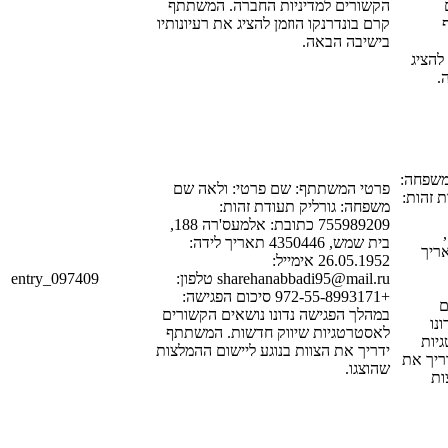
הקשורים למדיניות החברה. המשתתף
קרם בונדרנקו הוזמן להציג את רעיונותיו
בישיבה הבאה.
[LAST_NAME_2
ה
[FIRST_NAME_1
פרטי המשתתף: שם פרטי: ולאה שם
[LAST_NAME_1]
משפחה: גורליק תעודת זהות:
755989209 כתובת: אלמעס'רה 188,
[STREET_1],
בית שמש, 4350446 תאריך לידה:
[POSTAL_COD
26.05.1952 אימייל:
entry_097409
sharehanabbadi95@mail.ru טלפון:
+972-55-8993171 סיכום הפגישה:
[PH
במהלך הפגישה נדונו נושאים הקשורים
נו
לאסטרטגיות שיווק חדשות. המשתתף
יות
ידריך את הצוות בנוגע ליישום ההמלצות
ריך את
שהוצגו.
ות