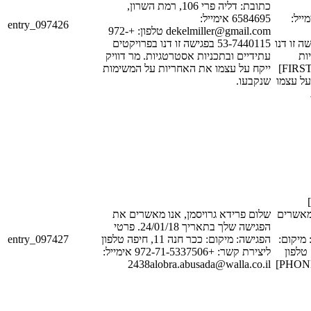
כתובת: דליה פרי 106, רמת השרון,
[POSTAL_CODE_
6584695 אימייל:
entry_097426
dekelmiller@gmail.com טלפון: +972-
[PHONE_NUM_1] נו
53-7440115 בפגישה זו דנו בפרויקטים
ות
עתידיים ובתכניות אסטרטגיות. מר דוויק
אסטרטגיות. [FIRST_NAME_2]
ייקח על עצמו את האחריות על המשימות
[LAST_NAME_2] 
שנקבעו.
שלום [FIRST_NAME_1]
[LAST_NAME_1]
שלום פרידא גרויסמן, אנו מאשרים את
הפגישה שלך בתאריך 24/01/18. פרטי
entry_097427
הפגישה: מיקום: ככר חנה 11, חיפה טלפון
[DATE_1].
[STREET_1], [CITY_1] ון
ליצירת קשר: +972-71-5337506 אימייל:
2438alobra.abusada@walla.co.il
ליצירת קשר: [PHONE_NUM_1]