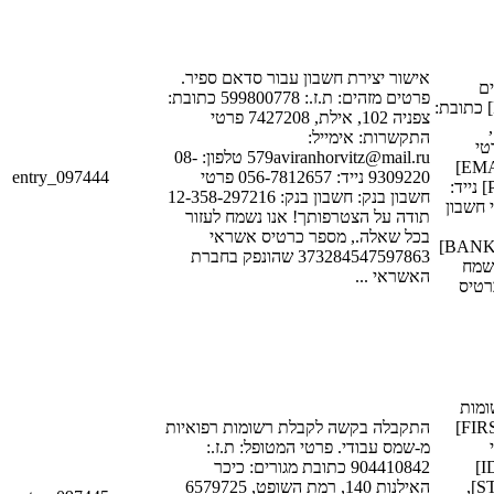
אישור יצירת חשבון עבור סדאם ספיר.
[LAST
פרטים מזהים: ת.ז.: 599800778 כתובת:
מזהים: ת.ז.: [ID_NUM_1] כתובת:
צפניה 102, אילת, 7427208 פרטי
[STREET_1],
התקשרות: אימייל:
[POSTAL_
579aviranhorvitz@mail.ru טלפון: 08-
התקשרות: אימייל: [EMAIL_1]
entry_097444
9309220 נייד: 056-7812657 פרטי
טלפון: [PHONE_NUM_2] נייד:
חשבון בנק: חשבון בנק: 12-358-297216
[PHONE_NUM_1]
תודה על הצטרפותך! אנו נשמח לעזור
בכל שאלה., מספר כרטיס אשראי
[BANK_ACCOUNT_NUM_1]
373284547597863 שהונפק בחברת
נשמח
האשראי ...
רטיס
מות
רפואיות מ-[FIRST_NAME_1]
התקבלה בקשה לקבלת רשומות רפואיות
[
מ-שמס עבודי. פרטי המטופל: ת.ז.:
המטופל: ת.ז.: [ID_NUM_1]
904410842 כתובת מגורים: כיכר
כתובת מגורים: [STREET_1],
האילנות 140, רמת השופט, 6579725