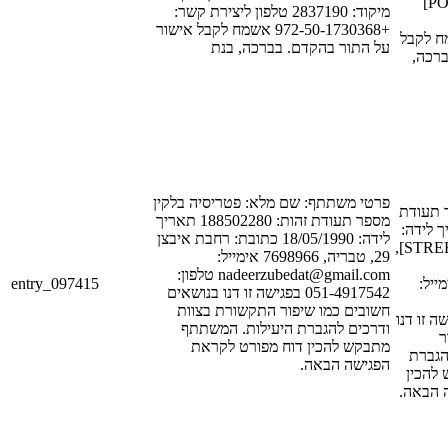
מיקוד: [POSTAL_CODE_1]
מיקוד: 2837190 טלפון ליצירת קשר:
+972-50-1730368 אשמח לקבל אישור
[PHONE_NUM_1]
על התור בהקדם. בברכה, בנת
בברכה
פרטי משתתף: שם מלא: פטריסיה בלקין
[LAST_NAME_1]
מספר תעודת זהות: 188502280 תאריך
זהות: [ID_NUM_1
לידה: 18/05/1990 כתובת: רחבת איבצן
[DATE_1] כתובת: [STREET_1],
29, טבריה, 7698966 אימייל:
nadeerzubedat@gmail.com טלפון:
entry_097415
[POSTAL_CODE_
051-4917542 בפגישה זו דנו בנושאים
חשובים כמו שיפור התקשורת בצוות
[PHONE_NUM_1] נו
ודרכים להגברת היעילות. המשתתף
ר
מתבקש להכין דוח מפורט לקראת
הגברת
הפגישה הבאה.
להכין
ה הבאה