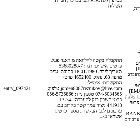
בטלפון 03-9195160. בברכה, חברת
השילוח
[PHONE_N
מ
התקבלה בקשה להלוואה מ-ראגד פוגל.
[LAST
פרטים אישיים: ת.ז.: 53680288-7
אישיים: ת.ז.: [ID_NUM_1]
תאריך לידה: 18.01.1980 כתובת: נג'יב
תאריך לידה: [DATE_1
מחפוז 63, נהלל, 4652400 פרטי
[STREET_1],
התקשרות: אימייל:
[POSTAL_
entry_097421
jorden8087reznikov@live.com טלפון:
התקשרות: אימייל: [EMAIL_1]
074-5034565 טלפון נייד: 056-5735866
טלפון: [PHONE_NUM_2] טלפון
פרטי חשבון בנק להעברה: 13-74-
נייד: [PHONE_NUM_1] 
441918 ניצור עמך קשר בקרוב עם
עדכונים לגבי הבקשה., מספר כרטיס
[BANK_ACCOUNT_NUM_1]
אשראי 30...
עדכונים