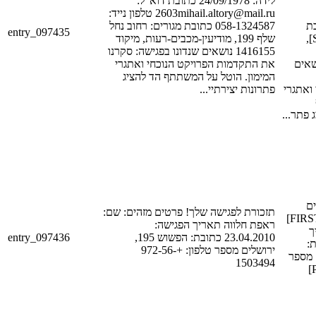
לידה: 24/09/1978 כתובת דוא"ל:
2603mihail.altory@mail.ru טלפון נייד:
[PHON
058-1324587 כתובת מגורים: רחוב נחל
entry_097435
מגורים: רחוב [STREET_1],
שלף 199, מודיעין-מכבים-רעות, מיקוד
1416155 נושאים שנדונו בפגישה: סקרנו
[POSTAL_CODE
את התקדמות הפרויקט הנוכחי ואתגרי
המימון. הוטל על המשתתף הד להציג
ואתגרי
פתרונות יצירתיי...
ם
תזכורת לפגישה שלך! פרטים מזהים: שם:
מזהים: שם: [FIRST_NAME_1]
ראפת חלווה תאריך הפגישה:
[LA
entry_097436
23.04.2010 כתובת: הפשוש 195,
פגישה
ירושלים מספר טלפון: +972-56-
[STREET_1], [CITY_1] ר
1503494