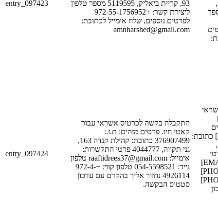
entry_097423
93, קריית ביאליק, 5119595 מספר טלפון
[STREET_1],
[POSTAL_C
ליצירת קשר: +972-55-1756952
לפרטים נוספים, שלח אימייל לכתובת:
amnharshed@gmail.com
[PHONE_
בת
שראי
עבור [F
התקבלה בקשה לכרטיס אשראי עבור
[LAST
קאטי חיו. פרטים מזהים: ת.ז.:
מזהים: ת.ז.: [ID_NUM_1] כתובת:
376907499 כתובת: קהילת קנדה 163,
[STREET_1],
גני תקווה, 4044777 פרטי התקשרות:
entry_097424
[POSTAL_
אימייל: raaftidrees37@gmail.com טלפון
התקשרות: אימייל: [EMAIL_1]
נייד: 054-5598521 טלפון קווי: +972-4-
טלפון נייד: [PHONE_NUM_1]
4926114 נחזור אליך בהקדם עם עדכון
טלפון קווי: [PHONE_NUM_2]
סטטוס הבקשה.
ון