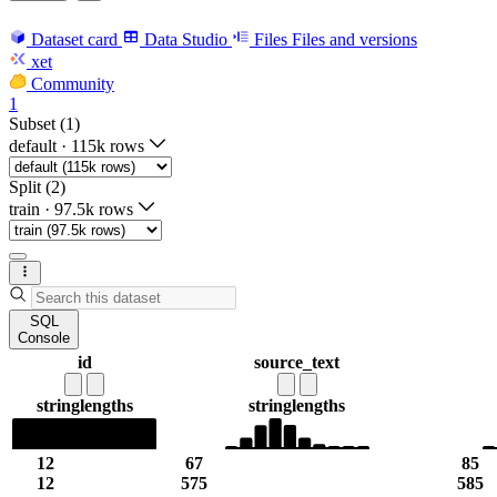
Dataset card
Data Studio
Files
Files and versions
xet
Community
1
Subset (1)
default
·
115k rows
Split (2)
train
·
97.5k rows
SQL
Console
id
source_text
string
lengths
string
lengths
12
67
85
12
575
585