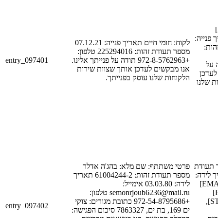
לקוח: [FIRST_NAME_1]
[LAST_NAME_1] 
לקוח: חומי חיים תאריך פנייה: 07.12.21
[DATE
מספר תעודת זהות: 225294016 טלפון:
entry_097401
+972-8-5762963 תודה על פנייתך אלינו.
[PHONE_N
אנו מבקשים לעדכן אותך שצוות שירות
לעדכן
הלקוחות שלנו עוסק בפנייתך.
ת שלנו
[LAST_NAME_1]
פרטי משתתף: שם מלא: בהג'ה אדלר
זהות: [ID_NUM_1
מספר תעודת זהות: 61004244-2 תאריך
[DATE_1] אימייל: [EMAIL_1]
לידה: 03.03.80 אימייל:
טלפון: [PHONE_NUM_1]
semonrjoub6236@mail.ru טלפון:
כתובת מגורים: [STREET_1],
+972-54-8795686 כתובת מגורים: צוקי
entry_097402
ים 169, בת ים, 7863327 סיכום הפגישה: