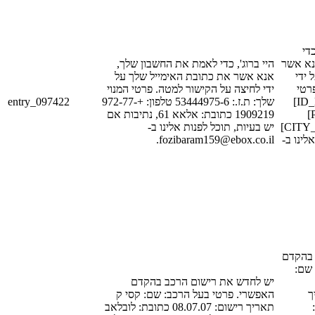
היי [FIRST_N
נא אשר
היי ברוג', כדי לאמת את החשבון שלך,
 ידי
אנא אשר את כתובת האימייל שלך על
רטי
ידי לחיצה על הקישור למטה. פרטי המנוי
entry_097422
שלך: ת.ז.: 53444975-6 טלפון: +972-77-
המנוי שלך: ת.ז.: [ID_NUM_1]
טלפון: [PHONE_NUM_1]
1909219 כתובת: אלאא 61, נתיבות אם
כתובת: [STREET_1], [CITY_1]
יש בעיות, תוכל לפנות אלינו ב-
fozibaram159@ebox.co.il.
אלינו ב
 בהקדם
: שם
יש לחדש את רישום הרכב בהקדם
[LA
האפשרי. פרטי בעל הרכב: שם: קסי ק
ם
תאריך רישום: 08.07.07 כתובת: לובלאב