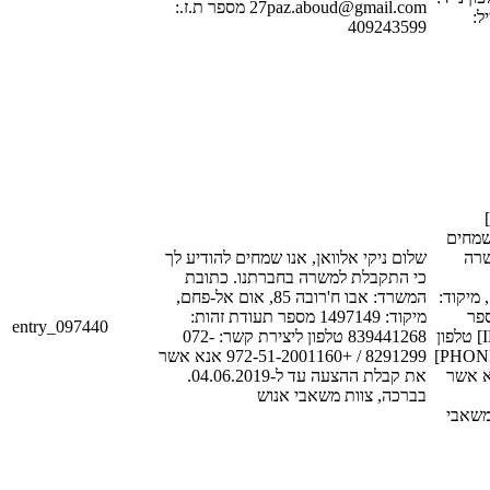
27paz.aboud@gmail.com מספר ת.ז.:
[PHONE
409243599
שלום [FIRST_NAME_1]
[LAST_NAME_1
שרה
שלום ניקי אלוואן, אנו שמחים להודיע לך
כי התקבלת למשרה בחברתנו. כתובת
[STREET_1], [CITY_1], קוד
המשרד: אבו ח'רובה 85, אום אל-פחם,
[POSTAL_C
מיקוד: 1497149 מספר תעודת זהות:
entry_097440
תעודת זהות: [ID_NUM_1] טלפון
839441268 טלפון ליצירת קשר: 072-
ליצירת קשר: [PHONE_NUM_2]
8291299 / +972-51-2001160 אנא אשר
/ [PHONE_NUM_
את קבלת ההצעה עד ל-04.06.2019.
בברכה, צוות משאבי אנוש
[DATE_1]