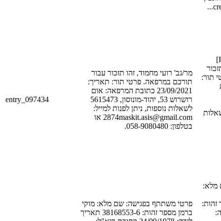
מר/גב' [FIRST_NAME_1]
[LAST_NAME
מר/גב' רועי מחמוד, זהו תזכור עבור
י תור
תורכם במרפאה. פרטי תור: תאריך:
ך
23/09/2021 כתובת המרפאה: אום
entry_097434
רושרוש 53, יהוד-מונוסון, 5615473
לשאלות נוספות, ניתן לפנות למייל:
[POSTAL_CODE_
2874maskit.asis@gmail.com או
בטלפון: 058-9080480.
 מלא
[LAST_NAME_1
פרטי משתתף בפגישה: שם מלא: מוקי
[ID
ברמן מספר זהות: 38168553-6 תאריך