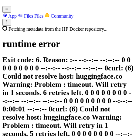
App
Files
Files
Community
Fetching metadata from the HF Docker repository...
runtime
error
Exit code: 6. Reason: :-- --:--:-- --:--:-- 0 0
0 0 0 0 0 0 0 --:--:-- --:--:-- --:--:-- 0curl: (6)
Could not resolve host: huggingface.co
Warning: Problem : timeout. Will retry
in 1 seconds. 6 retries left. 0 0 0 0 0 0 0 0 -
-:--:-- --:--:-- --:--:-- 0 0 0 0 0 0 0 0 0 --:--:--
0:00:01 --:--:-- 0curl: (6) Could not
resolve host: huggingface.co Warning:
Problem : timeout. Will retry in 1
seconds. 5 retries left. 0 0 0 0 0 0 0 0 --:--:-