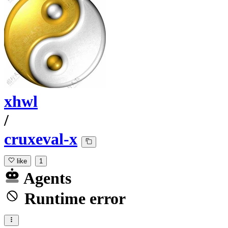
xhwl
/
cruxeval-x
like
1
Agents
Runtime error