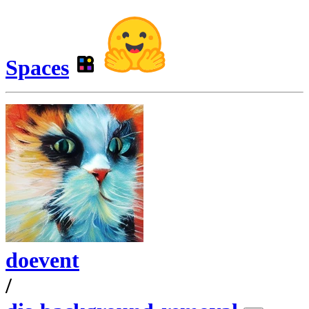
Spaces
doevent
/