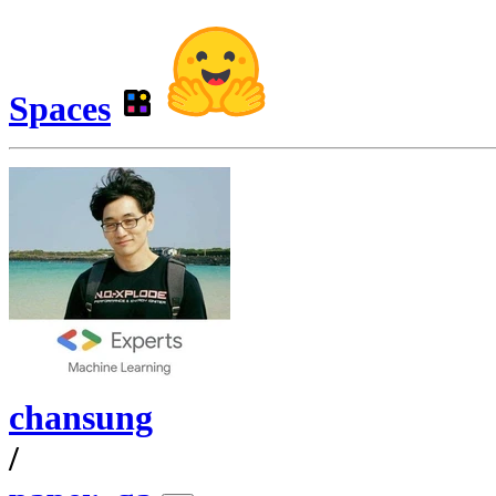
Spaces
chansung
/