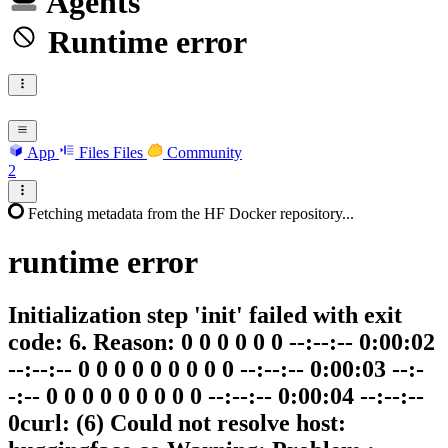
Agents
Runtime error
App
Files
Files
Community
2
Fetching metadata from the HF Docker repository...
runtime
error
Initialization step 'init' failed with exit
code: 6. Reason: 0 0 0 0 0 0 --:--:-- 0:00:02
--:--:-- 0 0 0 0 0 0 0 0 0 --:--:-- 0:00:03 --:-
-:-- 0 0 0 0 0 0 0 0 0 --:--:-- 0:00:04 --:--:--
0curl: (6) Could not resolve host: