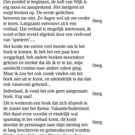
Om positief te beginnen, de kaft van Wijk is
erg mooi en aansprekend. Het intrigeert en
roept leeslust op. De eerste gedichten
beroeren me niet. Ze dagen wel uit om verder
0
neg
te lezen. Langzaam ontvouwt zich een
verhaal. Dat verhaal is mogelijk interessant, ik
word echter teveel afgeleid door een veelvoud
van ‘spielerei’....
Het kostte me enórm veel moeite om in het
boek te komen. Ik heb het een paar keer
weggelegd, heb andere boeken tussendoor
gelezen en merkte dat áls ik er in las, mijn
0
neg
aandacht continu naar andere zaken ging.
Maar ik zou het ook zonde vinden om het
boek niet uit te lezen, en uiteindelijk is dat dan
ook vanavond gebeurd...
Inderdaad, ik vond het ook geen aangenaam
0
neg
boek. Erg saai!
Dit is wederom een boek dat zich afspeelt in
de zomer met het thema: Vakantie/buitenland.
Het duurt even voordat er eindelijk wat
spanning in het verhaal komt, dit komt
0
neg
doordat de personages naar mijn mening iets
te lang beschreven en geïntroduceerd worden.