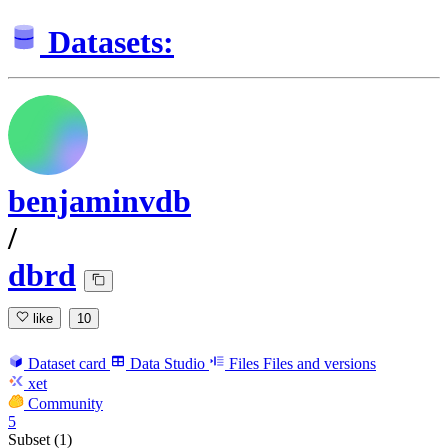
Datasets:
benjaminvdb
/
dbrd
like
10
Dataset card
Data Studio
Files
Files and versions
xet
Community
5
Subset (1)