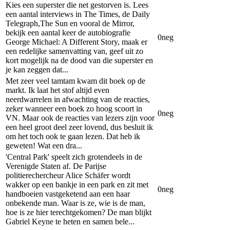
Kies een superster die net gestorven is. Lees
een aantal interviews in The Times, de Daily
Telegraph,The Sun en vooral de Mirror,
bekijk een aantal keer de autobiografie
0
neg
George Michael: A Different Story, maak er
een redelijke samenvatting van, geef uit zo
kort mogelijk na de dood van die superster en
je kan zeggen dat...
Met zeer veel tamtam kwam dit boek op de
markt. Ik laat het stof altijd even
neerdwarrelen in afwachting van de reacties,
zeker wanneer een boek zo hoog scoort in
0
neg
VN. Maar ook de reacties van lezers zijn voor
een heel groot deel zeer lovend, dus besluit ik
om het toch ook te gaan lezen. Dat heb ik
geweten! Wat een dra...
'Central Park' speelt zich grotendeels in de
Verenigde Staten af. De Parijse
politierechercheur Alice Schäfer wordt
wakker op een bankje in een park en zit met
0
neg
handboeien vastgeketend aan een haar
onbekende man. Waar is ze, wie is de man,
hoe is ze hier terechtgekomen? De man blijkt
Gabriel Keyne te heten en samen bele...