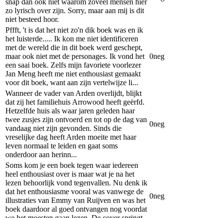
snap dan ook niet waarom zoveel mensen hier
zo lyrisch over zijn. Sorry, maar aan mij is dit
niet besteed hoor.
Pffft, 't is dat het niet zo'n dik boek was en ik
het luisterde..... Ik kon me niet identificeren
met de wereld die in dit boek werd geschept,
maar ook niet met de personages. Ik vond het
0
neg
een saai boek. Zelfs mijn favoriete voorlezer
Jan Meng heeft me niet enthousiast gemaakt
voor dit boek, want aan zijn vertelwijze li...
Wanneer de vader van Arden overlijdt, blijkt
dat zij het familiehuis Arrowood heeft geërfd.
Hetzelfde huis als waar jaren geleden haar
twee zusjes zijn ontvoerd en tot op de dag van
0
neg
vandaag niet zijn gevonden. Sinds die
vreselijke dag heeft Arden moeite met haar
leven normaal te leiden en gaat soms
onderdoor aan herinn...
Soms kom je een boek tegen waar iedereen
heel enthousiast over is maar wat je na het
lezen behoorlijk vond tegenvallen. Nu denk ik
dat het enthousiasme vooral was vanwege de
0
neg
illustraties van Emmy van Ruijven en was het
boek daardoor al goed ontvangen nog voordat
we het moesten gaan lezen. De cover springt