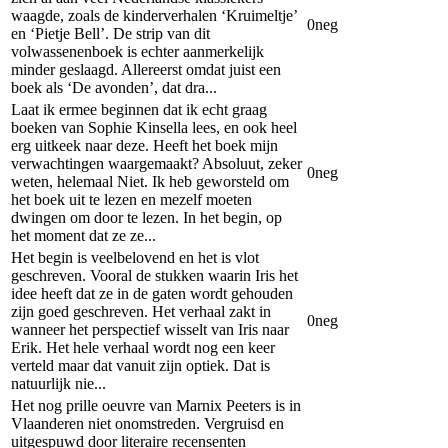
waagde, zoals de kinderverhalen ‘Kruimeltje’
0
neg
en ‘Pietje Bell’. De strip van dit
volwassenenboek is echter aanmerkelijk
minder geslaagd. Allereerst omdat juist een
boek als ‘De avonden’, dat dra...
Laat ik ermee beginnen dat ik echt graag
boeken van Sophie Kinsella lees, en ook heel
erg uitkeek naar deze. Heeft het boek mijn
verwachtingen waargemaakt? Absoluut, zeker
0
neg
weten, helemaal Niet. Ik heb geworsteld om
het boek uit te lezen en mezelf moeten
dwingen om door te lezen. In het begin, op
het moment dat ze ze...
Het begin is veelbelovend en het is vlot
geschreven. Vooral de stukken waarin Iris het
idee heeft dat ze in de gaten wordt gehouden
zijn goed geschreven. Het verhaal zakt in
0
neg
wanneer het perspectief wisselt van Iris naar
Erik. Het hele verhaal wordt nog een keer
verteld maar dat vanuit zijn optiek. Dat is
natuurlijk nie...
Het nog prille oeuvre van Marnix Peeters is in
Vlaanderen niet onomstreden. Vergruisd en
uitgespuwd door literaire recensenten