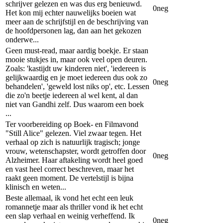
schrijver gelezen en was dus erg benieuwd.
0
neg
Het kon mij echter nauwelijks boeien wat
meer aan de schrijfstijl en de beschrijving van
de hoofdpersonen lag, dan aan het gekozen
onderwe...
Geen must-read, maar aardig boekje. Er staan
mooie stukjes in, maar ook veel open deuren.
Zoals: 'kastijdt uw kinderen niet', 'iedereen is
gelijkwaardig en je moet iedereen dus ook zo
0
neg
behandelen', 'geweld lost niks op', etc. Lessen
die zo'n beetje iedereen al wel kent, al dan
niet van Gandhi zelf. Dus waarom een boek
...
Ter voorbereiding op Boek- en Filmavond
"Still Alice" gelezen. Viel zwaar tegen. Het
verhaal op zich is natuurlijk tragisch; jonge
vrouw, wetenschapster, wordt getroffen door
0
neg
Alzheimer. Haar aftakeling wordt heel goed
en vast heel correct beschreven, maar het
raakt geen moment. De vertelstijl is bijna
klinisch en weten...
Beste allemaal, ik vond het echt een leuk
romannetje maar als thriller vond ik het echt
een slap verhaal en weinig verheffend. Ik
0
neg