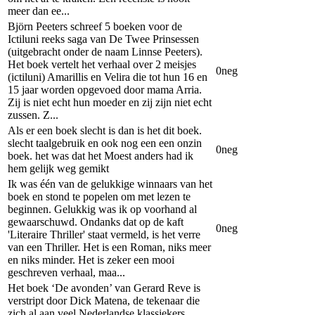
meer dan ee...
Björn Peeters schreef 5 boeken voor de
Ictiluni reeks saga van De Twee Prinsessen
(uitgebracht onder de naam Linnse Peeters).
Het boek vertelt het verhaal over 2 meisjes
0
neg
(ictiluni) Amarillis en Velira die tot hun 16 en
15 jaar worden opgevoed door mama Arria.
Zij is niet echt hun moeder en zij zijn niet echt
zussen. Z...
Als er een boek slecht is dan is het dit boek.
slecht taalgebruik en ook nog een een onzin
0
neg
boek. het was dat het Moest anders had ik
hem gelijk weg gemikt
Ik was één van de gelukkige winnaars van het
boek en stond te popelen om met lezen te
beginnen. Gelukkig was ik op voorhand al
gewaarschuwd. Ondanks dat op de kaft
0
neg
'Literaire Thriller' staat vermeld, is het verre
van een Thriller. Het is een Roman, niks meer
en niks minder. Het is zeker een mooi
geschreven verhaal, maa...
Het boek ‘De avonden’ van Gerard Reve is
verstript door Dick Matena, de tekenaar die
zich al aan veel Nederlandse klassiekers