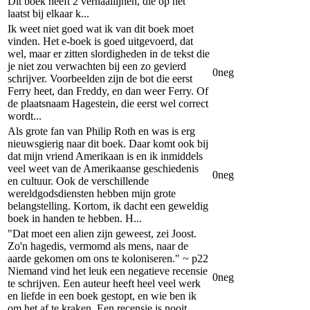
Dit boek heeft 2 verhaallijnen, die op het
laatst bij elkaar k...
Ik weet niet goed wat ik van dit boek moet
vinden. Het e-boek is goed uitgevoerd, dat
wel, maar er zitten slordigheden in de tekst die
je niet zou verwachten bij een zo gevierd
0
neg
schrijver. Voorbeelden zijn de bot die eerst
Ferry heet, dan Freddy, en dan weer Ferry. Of
de plaatsnaam Hagestein, die eerst wel correct
wordt...
Als grote fan van Philip Roth en was is erg
nieuwsgierig naar dit boek. Daar komt ook bij
dat mijn vriend Amerikaan is en ik inmiddels
veel weet van de Amerikaanse geschiedenis
0
neg
en cultuur. Ook de verschillende
wereldgodsdiensten hebben mijn grote
belangstelling. Kortom, ik dacht een geweldig
boek in handen te hebben. H...
"Dat moet een alien zijn geweest, zei Joost.
Zo'n hagedis, vermomd als mens, naar de
aarde gekomen om ons te koloniseren." ~ p22
Niemand vind het leuk een negatieve recensie
0
neg
te schrijven. Een auteur heeft heel veel werk
en liefde in een boek gestopt, en wie ben ik
om het af te kraken. Een recensie is nooit