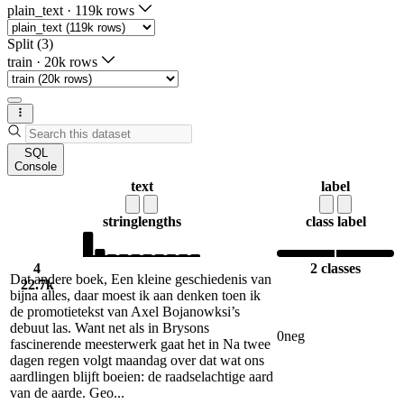
plain_text
·
119k rows
Split (3)
train
·
20k rows
SQL
Console
text
label
string
lengths
class label
4
2 classes
Dat andere boek, Een kleine geschiedenis van
22.7k
bijna alles, daar moest ik aan denken toen ik
de promotietekst van Axel Bojanowksi’s
debuut las. Want net als in Brysons
0
neg
fascinerende meesterwerk gaat het in Na twee
dagen regen volgt maandag over dat wat ons
aardlingen blijft boeien: de raadselachtige aard
van de aarde. Geo...