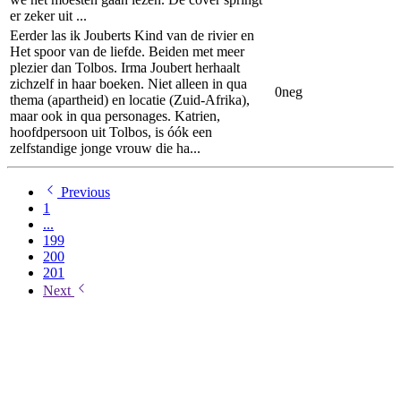
er zeker uit ...
Eerder las ik Jouberts Kind van de rivier en
Het spoor van de liefde. Beiden met meer
plezier dan Tolbos. Irma Joubert herhaalt
zichzelf in haar boeken. Niet alleen in qua
0
neg
thema (apartheid) en locatie (Zuid-Afrika),
maar ook in qua personages. Katrien,
hoofdpersoon uit Tolbos, is óók een
zelfstandige jonge vrouw die ha...
Previous
1
...
199
200
201
Next