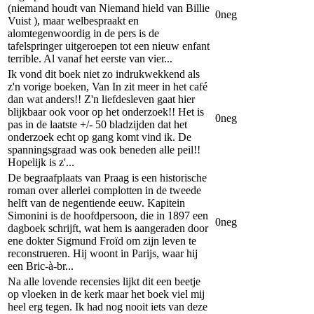
(niemand houdt van Niemand hield van Billie
0
neg
Vuist ), maar welbespraakt en
alomtegenwoordig in de pers is de
tafelspringer uitgeroepen tot een nieuw enfant
terrible. Al vanaf het eerste van vier...
Ik vond dit boek niet zo indrukwekkend als
z'n vorige boeken, Van In zit meer in het café
dan wat anders!! Z'n liefdesleven gaat hier
blijkbaar ook voor op het onderzoek!! Het is
0
neg
pas in de laatste +/- 50 bladzijden dat het
onderzoek echt op gang komt vind ik. De
spanningsgraad was ook beneden alle peil!!
Hopelijk is z'...
De begraafplaats van Praag is een historische
roman over allerlei complotten in de tweede
helft van de negentiende eeuw. Kapitein
Simonini is de hoofdpersoon, die in 1897 een
0
neg
dagboek schrijft, wat hem is aangeraden door
ene dokter Sigmund Froïd om zijn leven te
reconstrueren. Hij woont in Parijs, waar hij
een Bric-à-br...
Na alle lovende recensies lijkt dit een beetje
op vloeken in de kerk maar het boek viel mij
heel erg tegen. Ik had nog nooit iets van deze