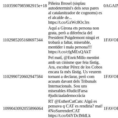
Piñeira Brosel (sisplau
11035907985982915e+18
0
AGAI
autodetermini's dels seus pares
al catalanitzador de cognoms) es
el alcalde de...
https://t.co/GzWc8Oc3rs
Aquí a Girona ets persona non
grata, però a diferència del
President Puigdemont ningú et
1102985205168697344
1
FAVO
trobarà a faltar, miserable,
mentider i mala persona!!!
https://t.co/cfgMExQAkT
Pel matí, @EnricMillo mentint
amb un cinisme que feia fàstig.
Ara, escoltar Pérez de los Cobos
encara fa més fàstig. Us veurem
1102990720602947584
tornant a declarar, però com
1
FAVO
acusats davant dels Tribunals
Internacionals. Sou uns
miserables #JudiciFarsa
#judiciaalademocràcia
RT @EstherCatCats: Algú es
pensava q CAT es rendiria? mai!
1099043092055896064
1
FAVO
#NoSurrenderCAT
https://t.co/04YDcIMdLk