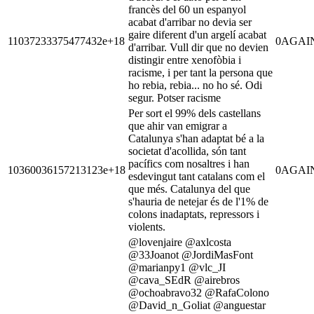
francès del 60 un espanyol
acabat d'arribar no devia ser
gaire diferent d'un argelí acabat
11037233375477432e+18
0
AGAI
d'arribar. Vull dir que no devien
distingir entre xenofòbia i
racisme, i per tant la persona que
ho rebia, rebia... no ho sé. Odi
segur. Potser racisme
Per sort el 99% dels castellans
que ahir van emigrar a
Catalunya s'han adaptat bé a la
societat d'acollida, són tant
pacífics com nosaltres i han
10360036157213123e+18
0
AGAI
esdevingut tant catalans com el
que més. Catalunya del que
s'hauria de netejar és de l'1% de
colons inadaptats, repressors i
violents.
@lovenjaire @axlcosta
@33Joanot @JordiMasFont
@marianpy1 @vlc_JI
@cava_SEdR @airebros
@ochoabravo32 @RafaColono
@David_n_Goliat @anguestar