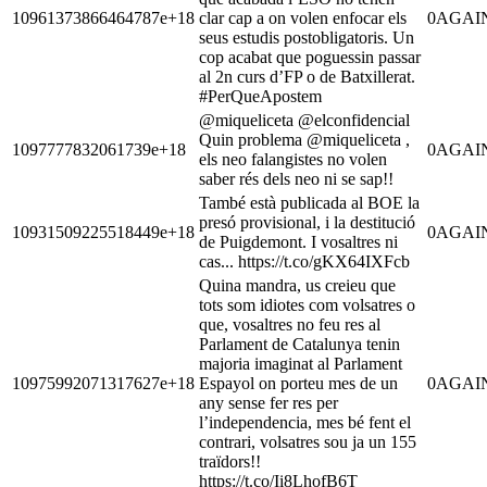
10961373866464787e+18
clar cap a on volen enfocar els
0
AGAI
seus estudis postobligatoris. Un
cop acabat que poguessin passar
al 2n curs d’FP o de Batxillerat.
#PerQueApostem
@miqueliceta @elconfidencial
Quin problema @miqueliceta ,
1097777832061739e+18
0
AGAI
els neo falangistes no volen
saber rés dels neo ni se sap!!
També està publicada al BOE la
presó provisional, i la destitució
10931509225518449e+18
0
AGAI
de Puigdemont. I vosaltres ni
cas... https://t.co/gKX64IXFcb
Quina mandra, us creieu que
tots som idiotes com volsatres o
que, vosaltres no feu res al
Parlament de Catalunya tenin
majoria imaginat al Parlament
10975992071317627e+18
Espayol on porteu mes de un
0
AGAI
any sense fer res per
l’independencia, mes bé fent el
contrari, volsatres sou ja un 155
traïdors!!
https://t.co/Ii8LhofB6T