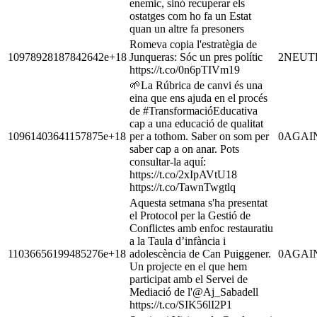
enemic, sinó recuperar els
ostatges com ho fa un Estat
quan un altre fa presoners
Romeva copia l'estratègia de
10978928187842642e+18
Junqueras: Sóc un pres polític
2
NEUT
https://t.co/0n6pTIVm19
🌱La Rúbrica de canvi és una
eina que ens ajuda en el procés
de #TransformacióEducativa
cap a una educació de qualitat
10961403641157875e+18
per a tothom. Saber on som per
0
AGAI
saber cap a on anar. Pots
consultar-la aquí:
https://t.co/2xIpAVtU18
https://t.co/TawnTwgtlq
Aquesta setmana s'ha presentat
el Protocol per la Gestió de
Conflictes amb enfoc restauratiu
a la Taula d’infància i
11036656199485276e+18
adolescència de Can Puiggener.
0
AGAI
Un projecte en el que hem
participat amb el Servei de
Mediació de l'@Aj_Sabadell
https://t.co/SIK56lI2P1