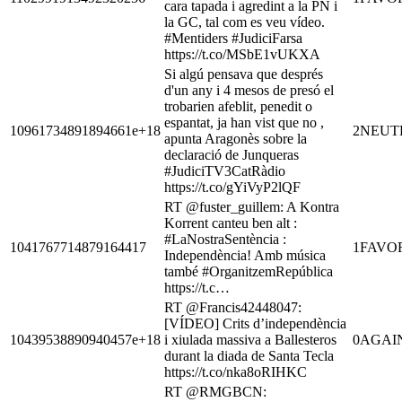
cara tapada i agredint a la PN i
la GC, tal com es veu vídeo.
#Mentiders #JudiciFarsa
https://t.co/MSbE1vUKXA
Si algú pensava que després
d'un any i 4 mesos de presó el
trobarien afeblit, penedit o
espantat, ja han vist que no ,
10961734891894661e+18
2
NEUT
apunta Aragonès sobre la
declaració de Junqueras
#JudiciTV3CatRàdio
https://t.co/gYiVyP2lQF
RT @fuster_guillem: A Kontra
Korrent canteu ben alt :
#LaNostraSentència :
1041767714879164417
1
FAVO
Independència! Amb música
també #OrganitzemRepública
https://t.c…
RT @Francis42448047:
[VÍDEO] Crits d’independència
10439538890940457e+18
i xiulada massiva a Ballesteros
0
AGAI
durant la diada de Santa Tecla
https://t.co/nka8oRIHKC
RT @RMGBCN: