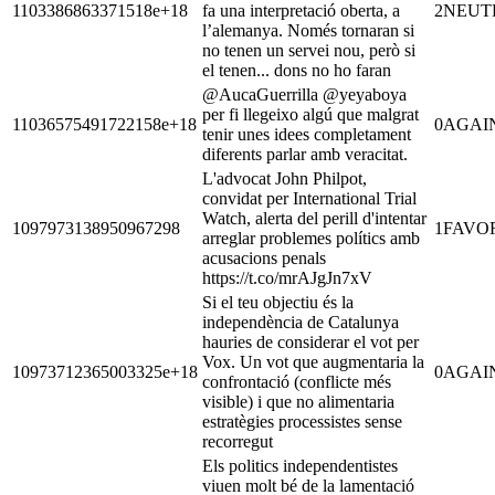
1103386863371518e+18
fa una interpretació oberta, a
2
NEUT
l’alemanya. Només tornaran si
no tenen un servei nou, però si
el tenen... dons no ho faran
@AucaGuerrilla @yeyaboya
per fi llegeixo algú que malgrat
11036575491722158e+18
0
AGAI
tenir unes idees completament
diferents parlar amb veracitat.
L'advocat John Philpot,
convidat per International Trial
Watch, alerta del perill d'intentar
1097973138950967298
1
FAVO
arreglar problemes polítics amb
acusacions penals
https://t.co/mrAJgJn7xV
Si el teu objectiu és la
independència de Catalunya
hauries de considerar el vot per
Vox. Un vot que augmentaria la
10973712365003325e+18
0
AGAI
confrontació (conflicte més
visible) i que no alimentaria
estratègies processistes sense
recorregut
Els politics independentistes
viuen molt bé de la lamentació