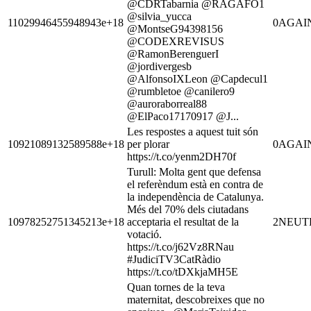
@CDRTabarnia @RAGAFO1
@silvia_yucca
11029946455948943e+18
0
AGAI
@MontseG94398156
@CODEXREVISUS
@RamonBerenguerI
@jordivergesb
@AlfonsoIXLeon @Capdecul1
@rumbletoe @canilero9
@auroraborreal88
@ElPaco17170917 @J...
Les respostes a aquest tuit són
10921089132589588e+18
per plorar
0
AGAI
https://t.co/yenm2DH70f
Turull: Molta gent que defensa
el referèndum està en contra de
la independència de Catalunya.
Més del 70% dels ciutadans
10978252751345213e+18
acceptaria el resultat de la
2
NEUT
votació.
https://t.co/j62Vz8RNau
#JudiciTV3CatRàdio
https://t.co/tDXkjaMH5E
Quan tornes de la teva
maternitat, descobreixes que no