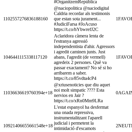
#OrganitzemRepública
@naciopolitica @naciodigital
Caldria recordar als testimonis
1102557276836188160
que estan sota jurament...
1
FAVO
#JudiciFarsa #JoAcuso
https://t.co/hYbwrefJ2C
Aclaridora càmera lenta de
l'estranya agressió
independentista d'ahir. Agressors
i agredit caminen junts. Just
1046441115338117120
abans, l'agredit (de vermell)
1
FAVO
agredeix 2 persones. Què va
passar exactament? No sé si ho
arribarem a saber.
https://t.co/85vdta4cP4
@xriusenoticies que diu aquet
noi molt simpatic ???? Esta
11036636619760394e+18
0
AGAI
nervios en Jair ?
https://t.co/xRn0Mm9LRa
L'estat espanyol ha desfermat
una onada repressiva,
instrumentalitzant l'aparell
judicial i permetent la
10921406655661548e+18
2
NEUT
intimidació d'escamots