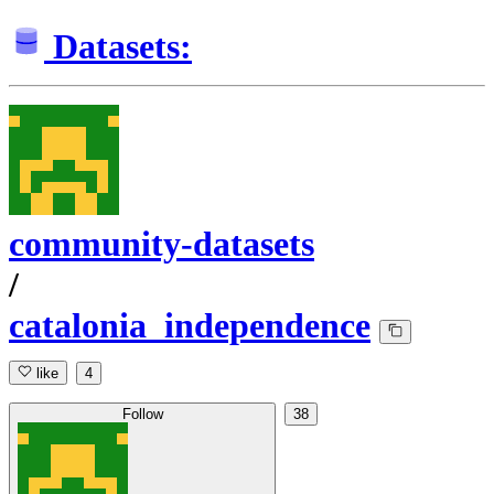
Datasets:
community-datasets
/
catalonia_independence
like
4
Follow
38