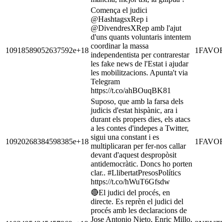
Comença el judici
@HashtagsxRep i
@DivendresXRep amb l'ajut
d'uns quants voluntaris intentem
coordinar la massa
10918589052637592e+18
1
FAVO
independentista per contrarestar
les fake news de l'Estat i ajudar
les mobilitzacions. Apunta't via
Telegram
https://t.co/ahBOuqBK81
Suposo, que amb la farsa dels
judicis d'estat hispànic, ara i
durant els propers dies, els atacs
a les contes d'indepes a Twitter,
sigui una constant i es
10920268384598385e+18
1
FAVO
multiplicaran per fer-nos callar
devant d'aquest despropòsit
antidemocràtic. Doncs ho porten
clar.. #LlibertatPresosPolítics
https://t.co/hWuT6Gfsdw
🔴El judici del procés, en
directe. Es reprèn el judici del
procés amb les declaracions de
Jose Antonio Nieto, Enric Millo,