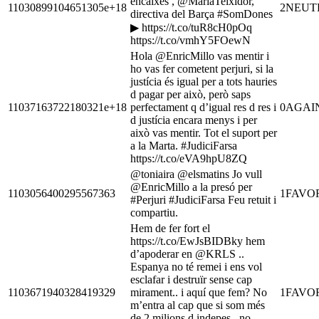
encaixes , @MariaTeixidor,
11030899104651305e+18
2
NEUT
directiva del Barça #SomDones
▶ https://t.co/tuR8cH0pOq
https://t.co/vmhY5FOewN
Hola @EnricMillo vas mentir i
ho vas fer cometent perjuri, si la
justícia és igual per a tots hauries
d pagar per això, però saps
11037163722180321e+18
perfectament q d’igual res d res i
0
AGAI
d justícia encara menys i per
això vas mentir. Tot el suport per
a la Marta. #JudiciFarsa
https://t.co/eVA9hpU8ZQ
@toniaira @elsmatins Jo vull
@EnricMillo a la presó per
1103056400295567363
1
FAVO
#Perjuri #JudiciFarsa Feu retuit i
compartiu.
Hem de fer fort el
https://t.co/EwJsBIDBky hem
d’apoderar en @KRLS ..
Espanya no té remei i ens vol
esclafar i destruïr sense cap
1103671940328419329
mirament.. i aquí que fem? No
1
FAVO
m’entra al cap que si som més
de 2 milions d indepes.. no