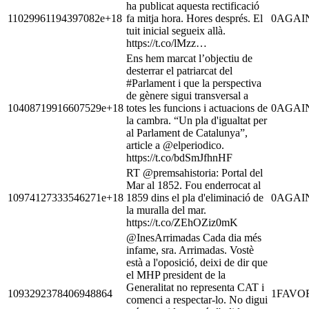
ha publicat aquesta rectificació
11029961194397082e+18
fa mitja hora. Hores després. El
0
AGAI
tuit inicial segueix allà.
https://t.co/lMzz…
Ens hem marcat l’objectiu de
desterrar el patriarcat del
#Parlament i que la perspectiva
de gènere sigui transversal a
10408719916607529e+18
totes les funcions i actuacions de
0
AGAI
la cambra. “Un pla d'igualtat per
al Parlament de Catalunya”,
article a @elperiodico.
https://t.co/bdSmJfhnHF
RT @premsahistoria: Portal del
Mar al 1852. Fou enderrocat al
10974127333546271e+18
1859 dins el pla d'eliminació de
0
AGAI
la muralla del mar.
https://t.co/ZEhOZiz0mK
@InesArrimadas Cada dia més
infame, sra. Arrimadas. Vostè
està a l'oposició, deixi de dir que
el MHP president de la
Generalitat no representa CAT i
1093292378406948864
1
FAVO
comenci a respectar-lo. No digui