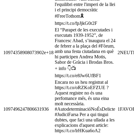
l'equilibri entre l'imperi de la llei
i el principi democràtic
#FreeTothom🎗
https://t.co/fpJjkG0r2F
El “Parapet de les executades i
executats 1939-1952”, de
Francesc Abad, s’inaugura el 24
de febrer a la plaça del #Fòrum,
amb una festa ciutadana en què
10974358908073902e+18
2
NEUT
hi participen Andrea Motis,
Sabor de Gràcia i Brodas Bros.
+ info 👇📺
https://t.co/e8Jw6UfBF1
Encara no us heu registrat al
https://t.co/oRZKoEFZUE ?
Aquest registre no és una
perfomance més, és una eina
molt necessària.
1097496247806631936
#AutodeterminacióNoÉsDelicte
1
FAVO
#JudiciFarsa Per a qui tingui
dubtes, que faci una ullada a les
explicacions d'aquest article:
https://t.co/lrHKua6oA2