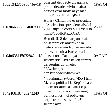
constant del tracte d'Espanya,
1092134235689943e+18
1
FAVO
porten dècades vivint d'això i
pensen estar molts anys més.
https://t.co/JFCzEEjIW1
Hillary Clinton no es presentarà
a les eleccions presidencials del
11030666598274007e+18
2
NEUT
2020 https://t.co/yzMUExk9Em
https://t.co/llcKsxXCZC
Bon dia!!! 8 de març una data
on sempre els amants de la
meteo recordem la gran nevada
que vam tenir a Barcelona i
11040636115032842e+18
quasi a tota Catalunya
0
AGAI
#efemeride Així estaven carrers
del #guinardo #meteo
#324eltemps
https://t.co/ie0MkZwWcS
@solelamich @Jordi7455 I tant
Marc la política i la República o
la fem nosaltres al carrer o ja
tenim clar que no la farà ningú
1042468183423242240
1
FAVO
per nosaltres....el poble ens
organitzarem sens dubte!!!
#FemXarxa