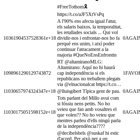
#FreeTothom🎗️
https://t.co/aJF5XtVsPq
A l'90% ens afecta igual l'atur,
els salaris baixos, la temporalitat,
les retallades socials ... Qui vol
10361904537528361e+18
dividir-nos i enfrontar-nos ho fa
0
AGAI
perquè ens unim, i així poder
continuar l'atracament a la
majoria #QueNoEnsEnfrontin
RT @altamiranoMLG:
Altamirano: Aquí no hi haurà
1098961290129743872
cap independència si els
1
FAVO
republicans no treballem plegats
via @elnacionalcat https://t.co…
11030657974324347e+18
@lluisgibert Típica gent de pau.
0
AGAI
Tots parlant del Millo avui com
si fóssiu nens petits. No ho
veieu que fan amb vosaltres el
11030175051598152e+18
0
AGAI
que volen?? No ho veieu que
mentres parleu d'ells ningú parla
de la independència????
@decibelsbels @suskaf hi estic
d'acord. Per això per a un