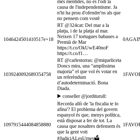
més mentides, no és l'odi la
causa de l'independentisme. Ja
n'hi ha prou d'ofendre'ns als que
no pensem com vostè
RT @324cat: Del mar a la
platja, i de la platja al mar.
Neixen 17 tortugues babaues a
1046424501410517e+18
0
AGAI
Premià de Mar
https://t.co/OkUwE40noF
https://t.co/f1…
RT @carlestorras: @miqueliceta
Doncs mira, una “amplíssima
majoria” el que vol és votar en
1039240092689354758
1
FAVO
un referèndum
d’autodeterminació. Bona
Diada.
▶️ conseller @jorditurull:
Recorda allò de 'la fiscalia te lo
afina'? El problema del govern
espanyol és que, menys política,
està disposat a fer de tot. La
1097915444084858880
1
FAVO
causa que nosaltres defensem és
que la gent voti
#JudiciALesUrnes🗳️