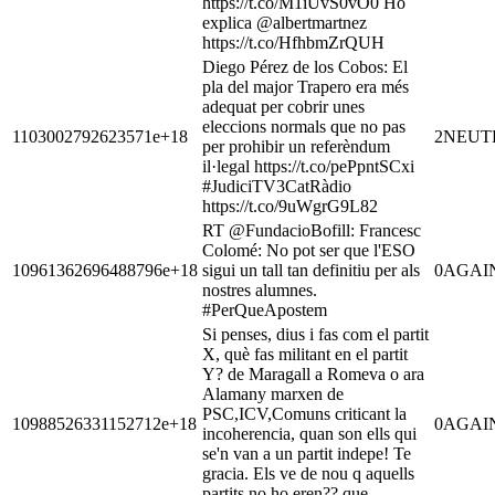
https://t.co/M1iUvS0vO0 Ho
explica @albertmartnez
https://t.co/HfhbmZrQUH
Diego Pérez de los Cobos: El
pla del major Trapero era més
adequat per cobrir unes
eleccions normals que no pas
1103002792623571e+18
2
NEUT
per prohibir un referèndum
il·legal https://t.co/pePpntSCxi
#JudiciTV3CatRàdio
https://t.co/9uWgrG9L82
RT @FundacioBofill: Francesc
Colomé: No pot ser que l'ESO
10961362696488796e+18
sigui un tall tan definitiu per als
0
AGAI
nostres alumnes.
#PerQueApostem
Si penses, dius i fas com el partit
X, què fas militant en el partit
Y? de Maragall a Romeva o ara
Alamany marxen de
PSC,ICV,Comuns criticant la
10988526331152712e+18
0
AGAI
incoherencia, quan son ells qui
se'n van a un partit indepe! Te
gracia. Els ve de nou q aquells
partits no ho eren?? que