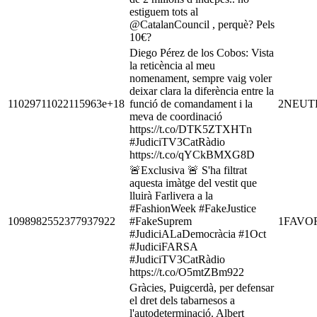
estiguem tots al
@CatalanCouncil , perquè? Pels
10€?
Diego Pérez de los Cobos: Vista
la reticència al meu
nomenament, sempre vaig voler
deixar clara la diferència entre la
11029711022115963e+18
funció de comandament i la
2
NEUT
meva de coordinació
https://t.co/DTK5ZTXHTn
#JudiciTV3CatRàdio
https://t.co/qYCkBMXG8D
🚨Exclusiva 🚨 S'ha filtrat
aquesta imàtge del vestit que
lluirà Farlivera a la
#FashionWeek #FakeJustice
1098982552377937922
#FakeSuprem
1
FAVO
#JudiciALaDemocràcia #1Oct
#JudiciFARSA
#JudiciTV3CatRàdio
https://t.co/O5mtZBm922
Gràcies, Puigcerdà, per defensar
el dret dels tabarnesos a
l'autodeterminació. Albert