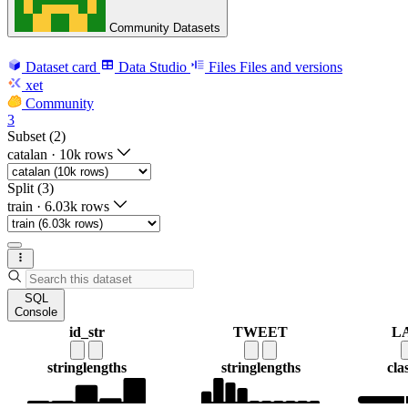
Community Datasets
Dataset card
Data Studio
Files
Files and versions
xet
Community
3
Subset (2)
catalan
·
10k rows
Split (3)
train
·
6.03k rows
SQL
Console
id_str
TWEET
L
string
lengths
string
lengths
cla