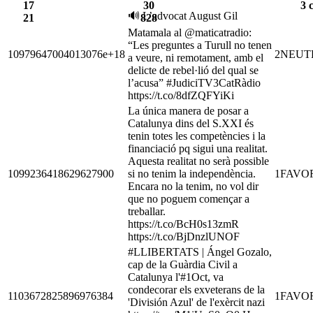
17
30
3 
🔊 L’advocat August Gil
21
828
Matamala al @maticatradio:
“Les preguntes a Turull no tenen
10979647004013076e+18
2
NEUT
a veure, ni remotament, amb el
delicte de rebel·lió del qual se
l’acusa” #JudiciTV3CatRàdio
https://t.co/8dfZQFYiKi
La única manera de posar a
Catalunya dins del S.XXI és
tenin totes les competències i la
financiació pq sigui una realitat.
Aquesta realitat no serà possible
1099236418629627900
si no tenim la independència.
1
FAVO
Encara no la tenim, no vol dir
que no poguem començar a
treballar.
https://t.co/BcH0s13zmR
https://t.co/BjDnzlUNOF
#LLIBERTATS | Ángel Gozalo,
cap de la Guàrdia Civil a
Catalunya l'#1Oct, va
condecorar els exveterans de la
1103672825896976384
1
FAVO
'División Azul' de l'exèrcit nazi