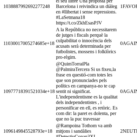
el seu llibre Una proposta per
1038887992692277248
Barcelona i reivindica un diàleg
1
FAVO
en #llibertat i sense repressions.
#LaSetmana18
https://t.co/ZkhEsasPJV
A la República no necessitarem
de jutges i fiscals perquè la
culpabilitat o innocència dels
11030017005274685e+18
0
AGAI
acusats serà determinada per
futbolistes, mossens i folklòrics
pro-règim.
@QuimTorraiPla
@PalmiraTercera Si us fixeu,la
frase en questió-com totes les
que son pronunciades pels
polítics en campanya-no te cap
10977718391521034e+18
sentit ni significat.
0
AGAI
L'independentisme es la qualitat
dels independentistes , i
personificar en ell, es retòric. Es
com dir: la paret es dolenta, per
que no la puc travessar
@Rampoina Tothom va amb
1096149845528793e+18
mitjons i sandàlies
2
NEUT
#DetectiuConan3XL