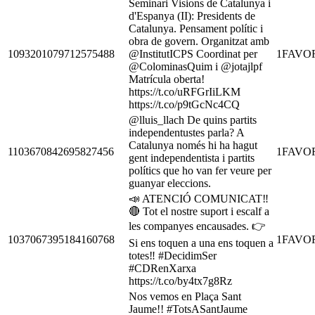
Seminari Visions de Catalunya i
d'Espanya (II): Presidents de
Catalunya. Pensament polític i
obra de govern. Organitzat amb
1093201079712575488
@InstitutICPS Coordinat per
1
FAVO
@ColominasQuim i @jotajlpf
Matrícula oberta!
https://t.co/uRFGrIiLKM
https://t.co/p9tGcNc4CQ
@lluis_llach De quins partits
independentustes parla? A
Catalunya només hi ha hagut
1103670842695827456
1
FAVO
gent independentista i partits
polítics que ho van fer veure per
guanyar eleccions.
📣 ATENCIÓ COMUNICAT‼️
🔴 Tot el nostre suport i escalf a
les companyes encausades. 👉
1037067395184160768
1
FAVO
Si ens toquen a una ens toquen a
totes‼️ #DecidimSer
#CDRenXarxa
https://t.co/by4tx7g8Rz
Nos vemos en Plaça Sant
Jaume!! #TotsASantJaume