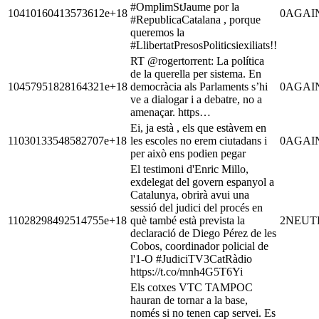
#OmplimStJaume por la
10410160413573612e+18
0
AGAI
#RepublicaCatalana , porque
queremos la
#LlibertatPresosPoliticsiexiliats!!
RT @rogertorrent: La política
de la querella per sistema. En
10457951828164321e+18
democràcia als Parlaments s’hi
0
AGAI
ve a dialogar i a debatre, no a
amenaçar. https…
Ei, ja està , els que estàvem en
11030133548582707e+18
les escoles no erem ciutadans i
0
AGAI
per això ens podien pegar
El testimoni d'Enric Millo,
exdelegat del govern espanyol a
Catalunya, obrirà avui una
sessió del judici del procés en
11028298492514755e+18
què també està prevista la
2
NEUT
declaració de Diego Pérez de les
Cobos, coordinador policial de
l'1-O #JudiciTV3CatRàdio
https://t.co/mnh4G5T6Yi
Els cotxes VTC TAMPOC
hauran de tornar a la base,
només si no tenen cap servei. Es