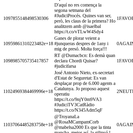
D'aquí no res comença la
segona setmana del
#JudiciProcés. Quines van ser,
1097855148498530306
1
FAVO
però, les claus de la primera? Ho
analitzem amb @isaelbal
https://t.co/vTLwW4Sdy4
Ganes de plorar veient a
10959861310223482e+18
#junqueras despres de 1any i
0
AGAI
mig de presó. Molta força!!!
RT @Dumacbcn: Es demà quan
1098985705735417857
declara Chordi Quisar?
1
FAVO
#judicifarsa
José Antonio Nieto, ex-secretari
d'Estat de Seguretat: Es van
desplaçar prop de 6.000 agents a
Catalunya. Jo proposo aquest
11024969384469996e+18
2
NEUT
operatiu
https://t.co/9njY0m9VA3
#JudiciTV3CatRàdio
https://t.co/N345Adm5qF
@TroyanaLa
@RosaMCampamCorb
11037064485283758e+18
0
AGAI
@mabelsa2000 Es que la tinta
mancha, mejor así, la gilipuá !