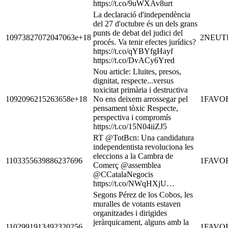
https://t.co/9uWXAv8urt
La declaració d'independència
del 27 d'octubre és un dels grans
punts de debat del judici del
10973827072047063e+18
2
NEUT
procés. Va tenir efectes jurídics?
https://t.co/qYBYfgHayf
https://t.co/DvACy6Yred
Nou article: Lluites, presos,
dignitat, respecte...versus
toxicitat primària i destructiva
1092096215263658e+18
No ens deixem arrossegar pel
1
FAVO
pensament tòxic Respecte,
perspectiva i compromís
https://t.co/15N04iiZJ5
RT @TotBcn: Una candidatura
independentista revoluciona les
eleccions a la Cambra de
1103355639886237696
1
FAVO
Comerç @assemblea
@CCatalaNegocis
https://t.co/NWqHXjU…
Segons Pérez de los Cobos, les
muralles de votants estaven
organitzades i dirigides
jeràrquicament, alguns amb la
1102991913492320256
1
FAVO