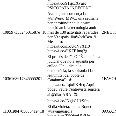
https://t.co/9TqccXvuet
PSICOPATA INDECENT
Avui dijous comença la
@mWeek_MWC, una setmana
per aprofundir en la nostra
relació amb la tecnologia amb
10959733324601587e+18
més de 130 activitats repartides
2
NEUT
per 60 espais. #mWeekBcn19
Més info:
https://t.co/sToUoNyXH0
https://t.co/8lXFBImq3g
El procés de l’1-O “És una farsa
judicial que no s’aguanta per
enlloc. Un judici a la
democràcia, la sobirania i la
legitimitat del poble de
1036168617845555201
1
FAVO
Catalunya”. 📌
https://t.co/IfqtoPRHeq Aquí
podeu veure l’entrevista sencera
al @diariARA: 📺
https://t.co/INgkCUkSfm
El día violeta, Joana Bonet
1103199470563541e+18
@lavanguardia
0
AGAI
https://t.co/T6QlzqUWUx