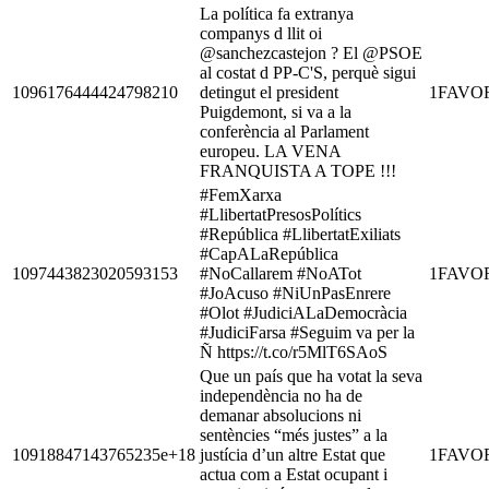
La política fa extranya
companys d llit oi
@sanchezcastejon ? El @PSOE
al costat d PP-C'S, perquè sigui
1096176444424798210
detingut el president
1
FAVO
Puigdemont, si va a la
conferència al Parlament
europeu. LA VENA
FRANQUISTA A TOPE !!!
#FemXarxa
#LlibertatPresosPolítics
#República #LlibertatExiliats
#CapALaRepública
1097443823020593153
#NoCallarem #NoATot
1
FAVO
#JoAcuso #NiUnPasEnrere
#Olot #JudiciALaDemocràcia
#JudiciFarsa #Seguim va per la
Ñ https://t.co/r5MlT6SAoS
Que un país que ha votat la seva
independència no ha de
demanar absolucions ni
sentències “més justes” a la
10918847143765235e+18
justícia d’un altre Estat que
1
FAVO
actua com a Estat ocupant i