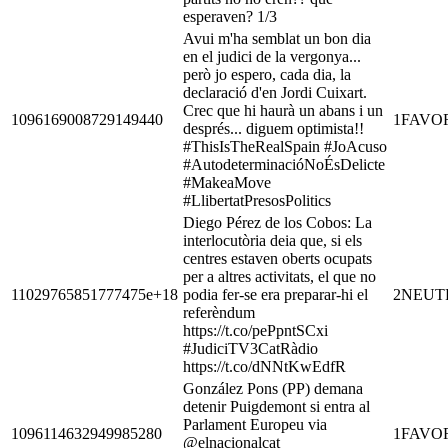
esperaven? 1/3
Avui m'ha semblat un bon dia
en el judici de la vergonya...
però jo espero, cada dia, la
declaració d'en Jordi Cuixart.
Crec que hi haurà un abans i un
1096169008729149440
1
FAVO
després... diguem optimista!!
#ThisIsTheRealSpain #JoAcuso
#AutodeterminacióNoÉsDelicte
#MakeaMove
#LlibertatPresosPolitics
Diego Pérez de los Cobos: La
interlocutòria deia que, si els
centres estaven oberts ocupats
per a altres activitats, el que no
11029765851777475e+18
podia fer-se era preparar-hi el
2
NEUT
referèndum
https://t.co/pePpntSCxi
#JudiciTV3CatRàdio
https://t.co/dNNtKwEdfR
González Pons (PP) demana
detenir Puigdemont si entra al
Parlament Europeu via
1096114632949985280
1
FAVO
@elnacionalcat