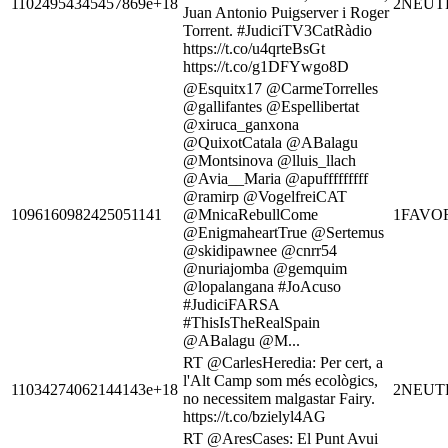
11024954345457869e+18
2
NEUT
Juan Antonio Puigserver i Roger
Torrent. #JudiciTV3CatRàdio
https://t.co/u4qrteBsGt
https://t.co/g1DFYwgo8D
@Esquitx17 @CarmeTorrelles
@gallifantes @Espellibertat
@xiruca_ganxona
@QuixotCatala @ABalagu
@Montsinova @lluis_llach
@Avia__Maria @apufffffffff
@ramirp @VogelfreiCAT
1096160982425051141
@MnicaRebullCome
1
FAVO
@EnigmaheartTrue @Sertemus
@skidipawnee @cnrr54
@nuriajomba @gemquim
@lopalangana #JoAcuso
#JudiciFARSA
#ThisIsTheRealSpain
@ABalagu @M...
RT @CarlesHeredia: Per cert, a
l'Alt Camp som més ecològics,
11034274062144143e+18
2
NEUT
no necessitem malgastar Fairy.
https://t.co/bzielyl4AG
RT @AresCases: El Punt Avui