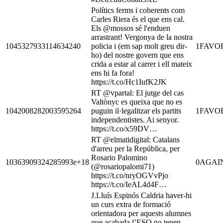
Polítics ferms i coherents com
Carles Riera és el que ens cal.
Els @mossos sé l'enduen
arrastrant! Vergonya de la nostra
1045327933114634240
policia i (em sap molt greu dir-
1
FAVO
ho) del nostre govern que ens
crida a estar al carrer i ell mateix
ens hi fa fora!
https://t.co/Hc1IufK2JK
RT @vpartal: El jutge del cas
Valtònyc es queixa que no es
1042008282003595264
puguin il·legalitzar els partits
1
FAVO
independentistes. Ai senyor.
https://t.co/x59DV…
RT @elmatidigital: Catalans
d'arreu per la República, per
Rosario Palomino
10363909324285993e+18
0
AGAI
(@rosariopalomi71)
https://t.co/nryOGVvPjo
https://t.co/IeAL4d4F…
J.Lluís Espinós Caldria haver-hi
un curs extra de formació
orientadora per aquests alumnes
que acabada l’ESO no tenen