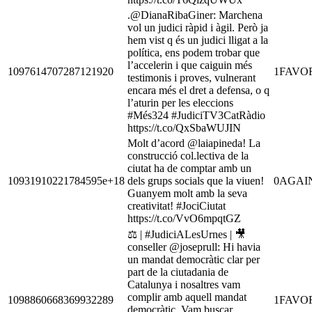
.@DianaRibaGiner: Marchena
vol un judici ràpid i àgil. Però ja
hem vist q és un judici lligat a la
política, ens podem trobar que
l’accelerin i que caiguin més
1097614707287121920
1
FAVO
testimonis i proves, vulnerant
encara més el dret a defensa, o q
l’aturin per les eleccions
#Més324 #JudiciTV3CatRàdio
https://t.co/QxSbaWUJIN
Molt d’acord @laiapineda! La
construcció col.lectiva de la
ciutat ha de comptar amb un
10931910221784595e+18
dels grups socials que la viuen!
0
AGAI
Guanyem molt amb la seva
creativitat! #JociCiutat
https://t.co/VvO6mpqtGZ
⚖️ | #JudiciALesUrnes | 🎥
conseller @joseprull: Hi havia
un mandat democràtic clar per
part de la ciutadania de
Catalunya i nosaltres vam
complir amb aquell mandat
1098860668369932289
1
FAVO
democràtic. Vam buscar