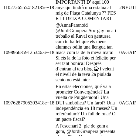
IMPORTANT! D' aquí 100
11027265554182185e+18
anys qui tindrà una estatua al
2
NEUT
mig de Plaça Catalunya ?? FES
RT I DEIXA COMENTARI
@AnnaParanoid
@JordiGraupera Soc gay ruca i
treballo al Raval on gentussa
com tu ha fet que els meus
alumnes odiïn una llengua tan
10989668591253463e+18
maca com la de la meva mara!
0
AGAI
Si ets la de la foto et felicito per
ser tant bonica! Després
d’entran al teu blog 🤮 i veient
el nivell de la teva 2a piulada
sento no està inter
En estas elecciones, qué va a
prometer Convergència? La
vuelta de Puigdemont? Una
10976287905393418e+18
DUI simbòlica? Un farol? Una
0
AGAI
independència en 18 meses? Un
referèndum? Un full de ruta? O
un pacte fiscal?
A l'escenari 2, ple de gom a
gom, @JordiGraupera presenta