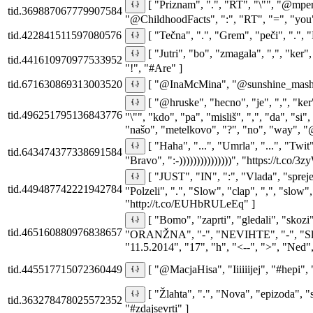
[ "Priznam", ".", "RT", "\"", "@mper
tid.369887067779907584
"@ChildhoodFacts", ":", "RT", "=", "you",
tid.422841511597080576
[ "Tečna", ".", "Grem", "peči", ".", 
[ "Jutri", "bo", "zmagala", ",", "ker
tid.441610970977533952
"!", "#Are" ]
tid.671630869313003520
[ "@InaMcMina", "@sunshine_masha"
[ "@hruske", "hecno", "je", ",", "ker",
tid.496251795136843776
"\"", "kdo", "pa", "misliš", ",", "da", "si", "
"našo", "metelkovo", "?", "no", "way", 
[ "Haha", "...", "Umrla", "...", "Twit"
tid.643474377338691584
"Bravo", ":-)))))))))))))))", "https://t.c
[ "JUST", "IN", ":", "Vlada", "spreje
tid.449487742221942784
"Polzeli", ".", "Slow", "clap", ",", "slow"
"http://t.co/EUHbRULeEq" ]
[ "Bomo", "zaprti", "gledali", "sko
tid.465160880976838657
"ORANŽNA", "-", "NEVIHTE", "-", "Sloven
"11.5.2014", "17", "h", "<--", ">", "Ned",
tid.445517715072360449
[ "@MacjaHisa", "Iiiiiijej", "#hepi", 
[ "Žlahta", ".", "Nova", "epizoda", "s
tid.363278478025572352
"#zdajsevrti" ]