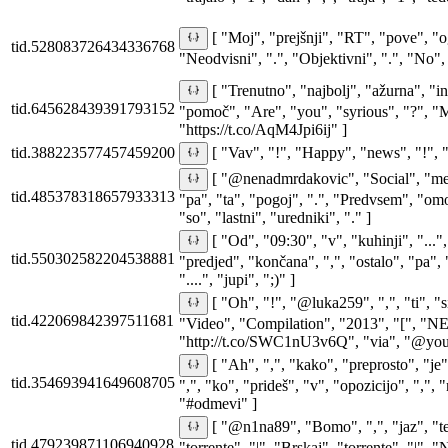
[ "Moj", "prejšnji", "RT", "pove", "
tid.528083726434336768
"Neodvisni", ".", "Objektivni", ".", "No", 
[ "Trenutno", "najbolj", "ažurna", "i
tid.645628439391793152
"pomoč", "Are", "you", "syrious", "?", 
"https://t.co/AqM4Jpi6ij" ]
tid.388223577457459200
[ "Vav", "!", "Happy", "news", "!", "
[ "@nenadmrdakovic", "Social", "m
tid.485378318657933313
"pa", "ta", "pogoj", ".", "Predvsem", "om
"so", "lastni", "uredniki", "." ]
[ "Od", "09:30", "v", "kuhinji", "..."
tid.550302582204538881
"predjed", "končana", ",", "ostalo", "pa", 
"....", "jupi", ";)" ]
[ "Oh", "!", "@luka259", ",", "ti", "s
tid.422069842397511681
"Video", "Compilation", "2013", "[", "NE
"http://t.co/SWC1nU3v6Q", "via", "@you
[ "Ah", ",", "kako", "preprosto", "je",
tid.354693941649608705
",", "ko", "prideš", "v", "opozicijo", ",", "
"#odmevi" ]
[ "@n1na89", "Bomo", ",", "jaz", "te
tid.479239871106940928
"torrente", "|", "Brskaj", "torrente", "|", 