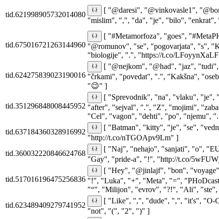
[ "@daresi", "@vinkovasle1", "@bori
tid.621998905732014080
"mislim", ",", "da", "je", "bilo", "enkrat",
[ "#Metamorfoza", "goes", "#MetaPH
tid.675016721263144960
"@romunov", "se", "pogovarjata", "s", "Kat
"biologije", ".", "https://t.co/LFoyynXaLF
[ "@nejkom", "@had", "jaz", "tudi", "n
tid.624275839023190016
"črkami", "povedat", ".", "Kakšna", "osebna
"😉" ]
[ "Sprevodnik", "na", "vlaku", "je", 
tid.351296848008445952
"after", "sejval", ".", "Z", "mojimi", "zab
"Cel", "vagon", "dehti", "po", "njemu", ".
[ "Batman", "kitty", "je", "se", "vedn
tid.637184360328916992
"http://t.co/nTGOApv9Lm" ]
[ "Naj", "nehajo", "sanjati", "o", "EU
tid.360032220846624768
"Gay", "pride-a", "!", "http://t.co/5wFU
[ "Hey", "@jinlajf", "bon", "voyage
tid.517016196475256836
"!", "Luka", "+", "Meta", "=", "PHoDcast
"“", "Milijon", "evrov", "?!", "Ali", "ste",
[ "Like", ",", "dude", ",", "it's", 
tid.623489409279741952
"not", "(", "2", ")" ]