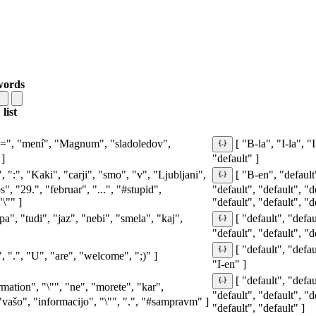
words
list
"=", "mení", "Magnum", "sladoledov",
[ "B-la", "I-la", "
 ]
"default" ]
":", "Kaki", "carji", "smo", "v", "Ljubljani",
[ "B-en", "default
", "29.", "februar", "...", "#stupid",
"default", "default", "d
\"" ]
"default", "default", "d
pa", "tudi", "jaz", "nebi", "smela", "kaj",
[ "default", "defau
"default", "default", "d
[ "default", "defau
", ".", "U", "are", "welcome", ";)" ]
"I-en" ]
[ "default", "defau
ormation", "\"", "ne", "morete", "kar",
"default", "default", "d
 "vašo", "informacijo", "\"", ".", "#sampravm" ]
"default", "default" ]