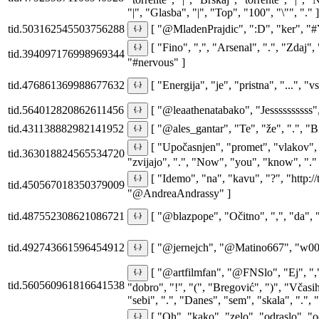
"|", "Glasba", "|", "Top", "100", "\"", "." ]
tid.503162545503756288
[ "@MladenPrajdic", ":D", "ker", "
[ "Fino", ",", "Arsenal", ".", "Zdaj", 
tid.394097176998969344
"#nervous" ]
tid.476861369988677632
[ "Energija", "je", "pristna", "...", "
tid.564012820862611456
[ "@leaathenatabako", "Jesssssssss
tid.431138882982141952
[ "@ales_gantar", "Te", "že", ".", "Bi
[ "Upočasnjen", "promet", "vlakov", "z
tid.363018824565534720
"zvijajo", ".", "Now", "you", "know", "." 
[ "Idemo", "na", "kavu", "?", "http:
tid.450567018350379009
"@AndreaAndrassy" ]
tid.487552308621086721
[ "@blazpope", "Očitno", ",", "da", "r
tid.492743661596454912
[ "@jernejch", "@Matino667", "w00t", 
[ "@artfilmfan", "@FNSlo", "Ej", ",",
tid.560560961816641538
"dobro", "!", "(", "Bregović", ")", "Včasih
"sebi", ".", "Danes", "sem", "skala", ".", "
[ "Oh", "kako", "zelo", "odraslo", "od