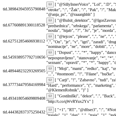
[ "@SillyInnerVoice", "Lol", ":D", "S
tid.389843945955790848
"otroke", ":", "Žak", "/", "Pak", "/", "Mak
"@anja_ps", "@raaarghhh" ]
[ "@Bulsit_detektor", "@IgorZavrsn
tid.677608891300118528
"predsednica", "srbskega", "parlamenta", 
"nosila", "hijab", "?", "Jo", "je", "morda",
[ "@tejcos", "please", ",", "ne", ",",
tid.627512854606938112
".", "On", "je", "v", "igri", "zaradi", "dru
"nominacije", "ne", "more", "dobiti", ",", "
[ "Dopust", ".", "*", "happy", "dance"
tid.545938957792710656
"nepospravljeno", "stanovanje", "*", "*", 
"seznam", "opravil", "*", "*", "happy", "
[ "Moji", "mami", "redko", "kaj", "us
tid.489448232293269505
"...", "#nomnom", "!", "Filane", "bučke", 
[ "Carji", "!", "Zabavno", "tudi", "za
tid.377734479584169984
"Hard", "performance", "(", "marketing", "
"@KlemenRobnik", ")" ]
[ "Gostilniški", "dekor", ".", "Back",
tid.493418054609809408
"http://t.co/qWvRYux2Yx" ]
[ "+1", "RT", "@dfiser3", ":", "#Note
tid.444382837375250432
"trajalo", "1", "dan", ",", "traja", "1", "ted