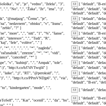
ošolka", "si", "je", "vedno", "želela", "3",
[ "default", "B-en"
", ".", "No", ",", "Žaka", "že", "ima", ":)",
"default", "default", "d
"default", "default", "d
ik", "@matjazg", "Čemu", "je",
[ "default", "defau
"na", "nedavnem", "obisku", "v", "Iranu",
"default", "default", "d
 "zeblo", "?" ]
"default", "default", "d
 "ne", "more", ",", "niti", "1", "%", "šanse",
[ "default", "B-en"
gih", "interesov", ".", "Tudi", "R",
"default", "default", "d
kaj", "šele", "volitve", "." ]
"default", "default", "d
, "*", ".", ".", ".", "*", "zagleda",
[ "default", "defau
"računalnik", "zmrzne", "*", "*", "vidi",
"default", "default", "d
dance", "canceled", "*" ]
"default", "default", "d
pe", "v", "kuhinji", ".", "Ampak", "tole",
[ "default", "defau
":)", "http://t.co/bJ74VTwqf4" ]
"default", "default", "d
", "laike", ";)", "RT", "@peroksid", ":",
[ "default", "defau
)", ".", "http://t.co/PPrnVNDjp6", "(", "via",
"default", "default", "d
"default", "B-en", "defa
 "to", "kindergarten", "mode", ".",
[ "default", "defau
[ "default", "B-en"
ToSelf", ":", "Kar", "oceniš", ",", "da", "bo",
"default", "default", "d
en", "." ]