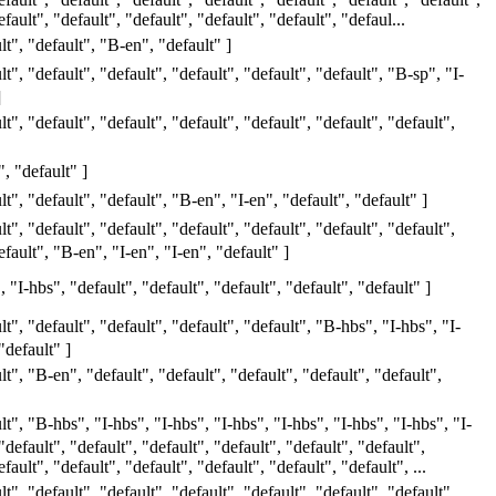
efault", "default", "default", "default", "default", "defaul...
lt", "default", "B-en", "default" ]
lt", "default", "default", "default", "default", "default", "B-sp", "I-
]
lt", "default", "default", "default", "default", "default", "default",
", "default" ]
lt", "default", "default", "B-en", "I-en", "default", "default" ]
lt", "default", "default", "default", "default", "default", "default",
efault", "B-en", "I-en", "I-en", "default" ]
, "I-hbs", "default", "default", "default", "default", "default" ]
lt", "default", "default", "default", "default", "B-hbs", "I-hbs", "I-
"default" ]
lt", "B-en", "default", "default", "default", "default", "default",
ult", "B-hbs", "I-hbs", "I-hbs", "I-hbs", "I-hbs", "I-hbs", "I-hbs", "I-
"default", "default", "default", "default", "default", "default",
fault", "default", "default", "default", "default", "default", ...
lt", "default", "default", "default", "default", "default", "default",