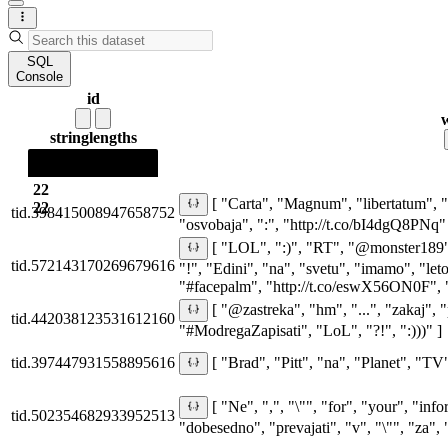
SQL
Console
id
string
lengths
22
[ "Carta", "Magnum", "libertatum", 
22
tid.398415008947658752
"osvobaja", ":", "http://t.co/bI4dgQ8PNq"
[ "LOL", ":)", "RT", "@monster189", 
tid.572143170269679616
"!", "Edini", "na", "svetu", "imamo", "letos
"#facepalm", "http://t.co/eswX56ON0F", "
[ "@zastreka", "hm", "...", "zakaj", "
tid.442038123531612160
"#ModregaZapisati", "LoL", "?!", ":)))" ]
tid.397447931558895616
[ "Brad", "Pitt", "na", "Planet", "TV
[ "Ne", ",", "\"", "for", "your", "inf
tid.502354682933952513
"dobesedno", "prevajati", "v", "\"", "za",