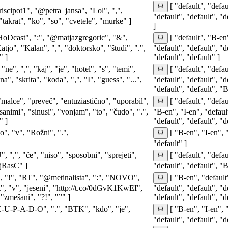
[ "default", "defau
scipot1", "@petra_jansa", "Lol", ",",
"default", "default", "d
 "takrat", "ko", "so", "cvetele", "murke" ]
]
oDcast", ":", "@matjazgregoric", "&",
[ "default", "B-en"
jo", "Kalan", ",", "doktorsko", "študi", ".",
"default", "default", "d
" ]
"default", "default" ]
e", ",", "kaj", "je", "hotel", "s", "temi",
[ "default", "defau
", "skrita", "koda", ",", "I", "guess", "...",
"default", "default", "d
"default", "default", "B
"malce", "preveč", "entuziastično", "uporabil",
[ "default", "defau
asanimi", "sinusi", "vonjam", "to", "čudo", ".",
"B-en", "I-en", "default
" ]
"default", "default", "de
o", "v", "Rožni", ".",
[ "B-en", "I-en", "
"default" ]
", ",", "če", "niso", "sposobni", "sprejeti",
[ "default", "defau
WjRasC" ]
"default", "default", "B
", "!", "RT", "@metinalista", ":", "NOVO",
[ "B-en", "default"
", "v", "jeseni", "http://t.co/0dGvK1KwEI",
"default", "default", "d
 "zmešani", "?!", "”" ]
"default", "default", "d
"O-C-U-P-A-D-O", ".", "BTK", "kdo", "je",
[ "B-en", "I-en", 
"default", "default", "d