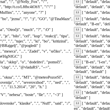
nat", ":", "@Nelly_Fox", "\"",
[ "default", "defau
 "http://t.co/L8fbc4iOhY", "\"\"" ]
"default", "default", "d
"Muffins", ",", "anyone", "?" ]
[ "default", "defau
", "bo", "jezna", "!", ":)", "GO", "@TinaMaze",
[ "default", "defau
"default", "B-en", "defa
, "Otročji", "much", "?", ":O" ]
[ "default", "defau
 "je", "bilo", "cel", "kup", "reakcij", "tipa",
[ "default", "defau
\"", ".", "tujec", ",", "ki", "bo", "kritiziral",
"default", "default", "d
"@BRajgelj", "@pogledi" ]
"default", "default", "d
, "meseca", "...", "Zadel", "v", "srčiko", "...",
[ "default", "defau
o/3zyWHgNfGC" ]
"default", "default", "d
la", "sklep", "o", "dodelitvi", "pomoči",
[ "B-en", "I-en", "
, "clap", ",", "@vladaRS", "-->",
"default", "default", "d
"default", "default" ]
zi", "okna", ".", "MT", "@meteoPozorSI",
[ "default", "defau
ija", "-", "severovzhod", ":", "ned", ",",
"default", "default", "d
 ",", "11.5.2014", "20", "h." ]
"default", "default", "d
[ "default", "defau
"V", "nebesa", "boste", "šle", ".", "<3" ]
"default" ]
lovenske", "klasike", ".", "Nuff", "said", ":/",
[ "default", "defau
en", "default", "default