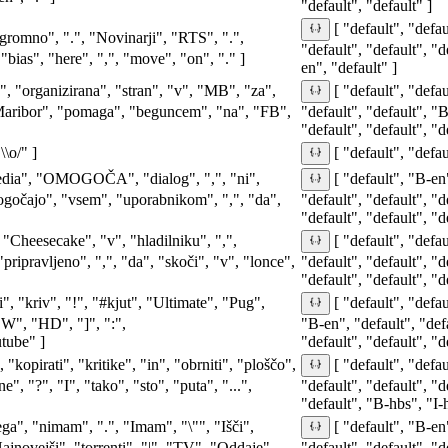
"default", "default" ]
[ "default", "defau
ogromno", ".", "Novinarji", "RTS", ".",
"default", "default", "d
"bias", "here", ",", "move", "on", "." ]
en", "default" ]
n", "organizirana", "stran", "v", "MB", "za",
[ "default", "defau
"Maribor", "pomaga", "beguncem", "na", "FB",
"default", "default", "B
"default", "default", "d
\\o/" ]
[ "default", "defau
edia", "OMOGOČA", "dialog", ",", "ni",
[ "default", "B-en"
ogočajo", "vsem", "uporabnikom", ",", "da",
"default", "default", "d
"default", "default", "d
, "Cheesecake", "v", "hladilniku", ",",
[ "default", "defau
"pripravljeno", ",", "da", "skoči", "v", "lonce",
"default", "default", "d
"default", "default", "d
i", "kriv", "!", "#kjut", "Ultimate", "Pug",
[ "default", "defau
W", "HD", "]", ":",
"B-en", "default", "defa
tube" ]
"default", "default", "d
 "kopirati", "kritike", "in", "obrniti", "ploščo",
[ "default", "defau
ne", "?", "I", "tako", "sto", "puta", "...",
"default", "default", "d
"default", "B-hbs", "I-h
ga", "nimam", ".", "Imam", "\"", "Išči",
[ "default", "B-en"
"Najnovejši", "torrenti", "|", "TV", "Oddaje",
"default", "default", "d