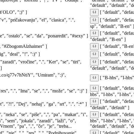
"default", "default", "d
#YOLO", ";)" ]
[ "default", "defau
"v", "pričakovanju", "el", "clasica", ".",
[ "default", "defau
sp", "default", "B-en" 
[ "default", "defau
vse", "ostalo", "se", "da", "ponaredit", "#sexy" ]
"default", "B-en" ]
s", "#ZbogomAlzhaimer" ]
[ "default", "B-en
g", "deal", "!", ":)" ]
[ "default", "defau
aradi", "vročine", ".", "Ker", "se", "tiri",
[ "default", "defau
]
"default", "default", "d
//t.co/q77v7hNtiY", "Umiram", ":)",
[ "B-hbs", "I-hbs"
[ "default", "defau
es", ".", "Ima", "se", ",", "može", "se", ":)" ]
hbs", "I-hbs", "I-hbs", 
[ "default", "defau
"?!", "Dej", "nehaj", "ga", "srt", ".", ":*" ]
"default", "default" ]
 "neka", "se", "piše", ",", "pa", "makar", "i",
[ "default", "defa
", "sem", "jokala", "zaradi", "laži", "o",
hbs", "I-hbs", "I-hbs", 
Vrnem", "pa", ",", "če", "je", "treba...
"default", "default", "de
", "nje", ",", "res", ".", "Podpihovanje",
[ "default", "defau