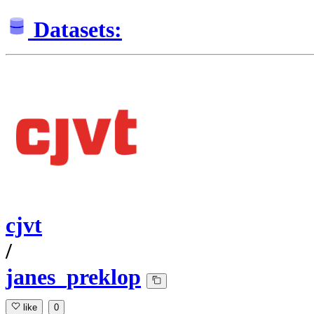
Datasets:
cjvt
/
janes_preklop
like
0