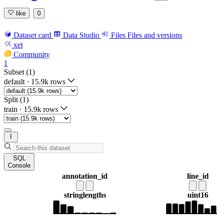
like
0
Dataset card
Data Studio
Files
Files and versions
xet
Community
1
Subset (1)
default
·
15.9k rows
Split (1)
train
·
15.9k rows
SQL
Console
annotation_id
line_id
string
lengths
uint16