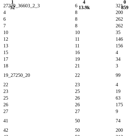
1
4
0
27229_36603_2_3
6
321
52
13.9k
859
4
8
200
6
8
262
7
8
262
10
10
35
12
11
146
13
11
156
15
16
4
17
19
34
18
21
3
19_27250_20
22
99
22
23
4
23
25
19
25
26
63
26
26
175
27
27
9
41
50
74
42
50
200