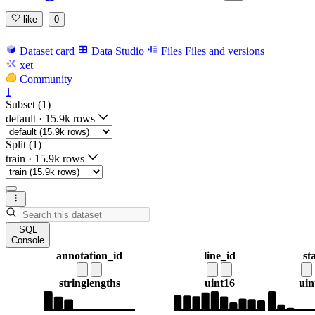
like
0
Dataset card
Data Studio
Files
Files and versions
xet
Community
1
Subset (1)
default
·
15.9k rows
Split (1)
train
·
15.9k rows
SQL
Console
annotation_id
line_id
st
string
lengths
uint16
uin