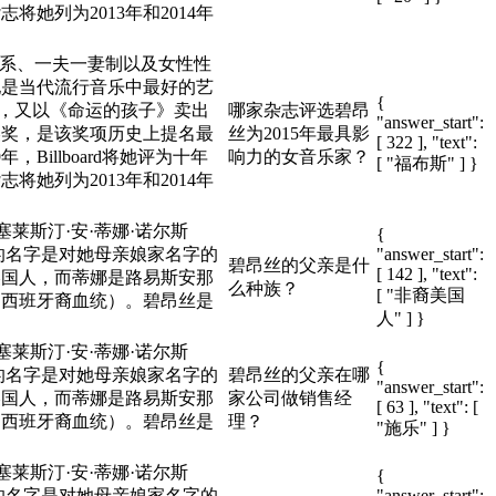
将她列为2013年和2014年
关系、一夫一妻制以及女性性
她是当代流行音乐中最好的艺
{
片，又以《命运的孩子》卖出
哪家杂志评选碧昂
"answer_start":
美奖，是该奖项历史上提名最
丝为2015年最具影
[ 322 ], "text":
Billboard将她评为十年
响力的女音乐家？
[ "福布斯" ] }
将她列为2013年和2014年
莱斯汀·安·蒂娜·诺尔斯
{
碧昂丝的名字是对她母亲娘家名字的
"answer_start":
碧昂丝的父亲是什
[ 142 ], "text":
美国人，而蒂娜是路易斯安那
么种族？
[ "非裔美国
和西班牙裔血统）。碧昂丝是
人" ] }
。
莱斯汀·安·蒂娜·诺尔斯
{
碧昂丝的名字是对她母亲娘家名字的
碧昂丝的父亲在哪
"answer_start":
美国人，而蒂娜是路易斯安那
家公司做销售经
[ 63 ], "text": [
和西班牙裔血统）。碧昂丝是
理？
"施乐" ] }
。
莱斯汀·安·蒂娜·诺尔斯
{
碧昂丝的名字是对她母亲娘家名字的
"answer_start":