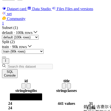
Dataset card
Data Studio
Files
Files and versions
xet
Community
1
Subset (1)
default
·
100k rows
Split (2)
train
·
90k rows
SQL
Console
id
title
string
lengths
string
classes
24
441 values
31
碧昂丝·吉赛尔
24
1.28k