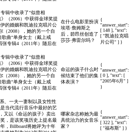
），专辑中收录了“似曾相
》（2006）中获得金球奖提
{
在什么电影里扮演
手杰伊的婚姻和凯迪拉克唱片公
"answer_start":
埃塔·詹姆斯之
[ 148 ], "text":
尔（2008），她的另一个自
后，碧昂丝创造了
[ "凯迪拉克唱
最佳歌曲“单身女士（戴上戒
莎莎·弗雷尔吗？
片公司" ] }
张专辑4（2011年）随后在
），专辑中收录了“似曾相
》（2006）中获得金球奖提
{
手杰伊的婚姻和凯迪拉克唱片公
命运的孩子什么时
"answer_start":
[ 0 ], "text": [
尔（2008），她的另一个自
候结束了他们的集
"2005年6月" ]
最佳歌曲“单身女士（戴上戒
体表演？
}
张专辑4（2011年）随后在
关系、一夫一妻制以及女性性
她是当代流行音乐中最好的艺
{
片，又以《命运的孩子》卖出
哪家杂志称她为最
"answer_start":
美奖，是该奖项历史上提名最
具统治力的女音乐
[ 322 ], "text":
Billboard将她评为十年
家？
[ "福布斯" ] }