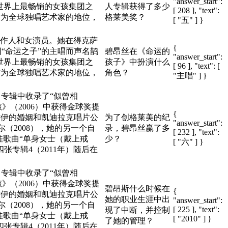
"answer_start":
都是世界上最畅销的女孩集团之
人专辑获得了多少
[ 208 ], "text":
作为全球独唱艺术家的地位，
格莱美奖？
[ "五" ] }
。
片制作人和女演员。她在得克萨
{
“命运之子”的主唱而声名鹊
碧昂丝在《命运的
"answer_start":
都是世界上最畅销的女孩集团之
孩子》中扮演什么
[ 96 ], "text": [
作为全球独唱艺术家的地位，
角色？
"主唱" ] }
。
），专辑中收录了“似曾相
》（2006）中获得金球奖提
{
手杰伊的婚姻和凯迪拉克唱片公
为了创格莱美的纪
"answer_start":
尔（2008），她的另一个自
录，碧昂丝赢了多
[ 232 ], "text":
最佳歌曲“单身女士（戴上戒
少？
[ "六" ] }
张专辑4（2011年）随后在
），专辑中收录了“似曾相
》（2006）中获得金球奖提
碧昂斯什么时候在
{
手杰伊的婚姻和凯迪拉克唱片公
她的职业生涯中出
"answer_start":
尔（2008），她的另一个自
[ 225 ], "text":
现了中断，并控制
最佳歌曲“单身女士（戴上戒
[ "2010" ] }
了她的管理？
张专辑4（2011年）随后在