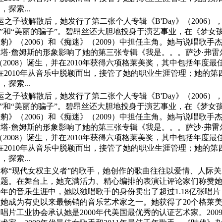
探索...
命运之子被解散后，她发行了第二张个人专辑《B'Day》（2006
代”和“美丽的骗子”。碧昂丝还大胆地投身于演艺事业，在《梦女孩
豹》（2006）和《痴迷》（2009）中担任主角。她与说唱歌
中埃塔·詹姆斯的形象影响了她的第三张专辑《我是。。。萨沙·弗雷
（2008）诞生，并在2010年获得六项格莱美奖，其中包括年度
在2010年从音乐中脱颖而出，接管了她的职业生涯管理；她的第四
探索...
命运之子被解散后，她发行了第二张个人专辑《B'Day》（2006
代”和“美丽的骗子”。碧昂丝还大胆地投身于演艺事业，在《梦女孩
豹》（2006）和《痴迷》（2009）中担任主角。她与说唱歌
中埃塔·詹姆斯的形象影响了她的第三张专辑《我是。。。萨沙·弗雷
（2008）诞生，并在2010年获得六项格莱美奖，其中包括年度
在2010年从音乐中脱颖而出，接管了她的职业生涯管理；她的第四
探索...
称“现代女权主义者”的歌手，她创作的歌曲往往以爱情、人际
主题。在舞台上，她充满活力、精心编排的表演让评论家们称赞
9年的音乐生涯中，她以独唱歌手的身份卖出了超过1.18亿张唱
，使她成为有史以来最畅销的音乐艺术家之一。她获得了20个格莱
片工业协会承认她是2000年代美国最优秀的认证艺术家。2009年，