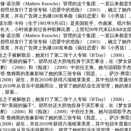
·诺尔斯（Mathew Knowles）管理的这个集团，一直以来
碧昂丝发行了首张专辑《恋爱中的危险》（2003），确立了她
美奖，并在广告牌上热播100首单曲《疯狂恋爱》和《小男孩》
·诺尔斯·卡特（生于1981年9月4日）是美国歌手、作曲家、唱
长大，小时候参加过各种歌舞比赛，上世纪90年代末以R&B女团
·诺尔斯（Mathew Knowles）管理的这个集团，一直以来
碧昂丝发行了首张专辑《恋爱中的危险》（2003），确立了她
美奖，并在广告牌上热播100首单曲《疯狂恋爱》和《小男孩》
命运之子被解散后，她发行了第二张个人专辑《B'Day》（2006
代”和“美丽的骗子”。碧昂丝还大胆地投身于演艺事业，在《梦女孩
豹》（2006）和《痴迷》（2009）中担任主角。她与说唱歌
中埃塔·詹姆斯的形象影响了她的第三张专辑《我是。。。萨沙·弗雷
（2008）诞生，并在2010年获得六项格莱美奖，其中包括年度
在2010年从音乐中脱颖而出，接管了她的职业生涯管理；她的第四
探索...
命运之子被解散后，她发行了第二张个人专辑《B'Day》（2006
代”和“美丽的骗子”。碧昂丝还大胆地投身于演艺事业，在《梦女孩
豹》（2006）和《痴迷》（2009）中担任主角。她与说唱歌
中埃塔·詹姆斯的形象影响了她的第三张专辑《我是。。。萨沙·弗雷
（2008）诞生，并在2010年获得六项格莱美奖，其中包括年度
在2010年从音乐中脱颖而出，接管了她的职业生涯管理；她的第四