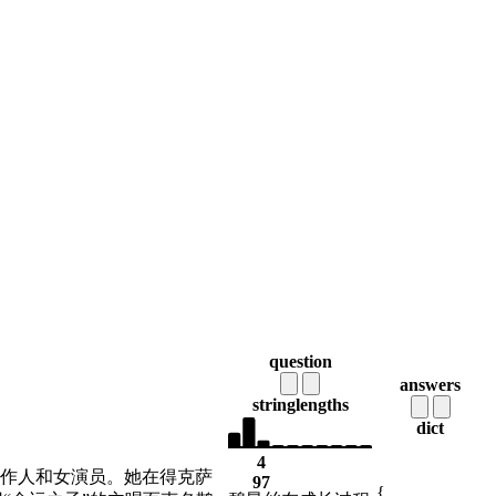
question
answers
string
lengths
dict
4
片制作人和女演员。她在得克萨
97
{