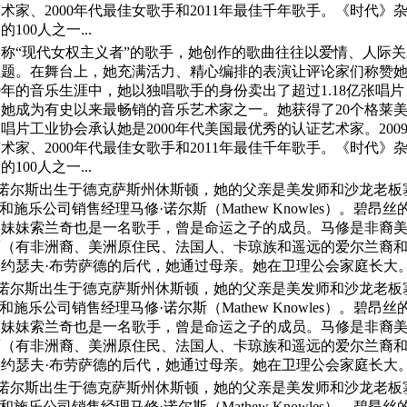
家、2000年代最佳女歌手和2011年最佳千年歌手。《时代》杂志
100人之一...
称“现代女权主义者”的歌手，她创作的歌曲往往以爱情、人际
主题。在舞台上，她充满活力、精心编排的表演让评论家们称赞
9年的音乐生涯中，她以独唱歌手的身份卖出了超过1.18亿张唱
，使她成为有史以来最畅销的音乐艺术家之一。她获得了20个格莱
片工业协会承认她是2000年代美国最优秀的认证艺术家。2009年，
家、2000年代最佳女歌手和2011年最佳千年歌手。《时代》杂志
100人之一...
·诺尔斯出生于德克萨斯州休斯顿，她的父亲是美发师和沙龙老板塞
incé）和施乐公司销售经理马修·诺尔斯（Mathew Knowles）。
的妹妹索兰奇也是一名歌手，曾是命运之子的成员。马修是非裔
裔（有非洲裔、美洲原住民、法国人、卡琼族和遥远的爱尔兰裔
约瑟夫·布劳萨德的后代，她通过母亲。她在卫理公会家庭长大
·诺尔斯出生于德克萨斯州休斯顿，她的父亲是美发师和沙龙老板塞
incé）和施乐公司销售经理马修·诺尔斯（Mathew Knowles）。
的妹妹索兰奇也是一名歌手，曾是命运之子的成员。马修是非裔
裔（有非洲裔、美洲原住民、法国人、卡琼族和遥远的爱尔兰裔
约瑟夫·布劳萨德的后代，她通过母亲。她在卫理公会家庭长大
·诺尔斯出生于德克萨斯州休斯顿，她的父亲是美发师和沙龙老板塞
incé）和施乐公司销售经理马修·诺尔斯（Mathew Knowles）。