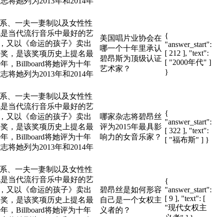
将她列为2013年和2014年
关系、一夫一妻制以及女性性
她是当代流行音乐中最好的艺
{
美国唱片业协会在
片，又以《命运的孩子》卖出
"answer_start":
哪一个十年里承认
[ 212 ], "text":
美奖，是该奖项历史上提名最
碧昂斯为顶级认证
[ "2000年代" ]
Billboard将她评为十年
艺术家？
}
将她列为2013年和2014年
关系、一夫一妻制以及女性性
她是当代流行音乐中最好的艺
{
片，又以《命运的孩子》卖出
哪家杂志将碧昂丝
"answer_start":
美奖，是该奖项历史上提名最
评为2015年最具影
[ 322 ], "text":
Billboard将她评为十年
响力的女音乐家？
[ "福布斯" ] }
将她列为2013年和2014年
关系、一夫一妻制以及女性性
她是当代流行音乐中最好的艺
{
片，又以《命运的孩子》卖出
碧昂丝是如何形容
"answer_start":
[ 9 ], "text": [
美奖，是该奖项历史上提名最
自己是一个女权主
"现代女权主
Billboard将她评为十年
义者的？