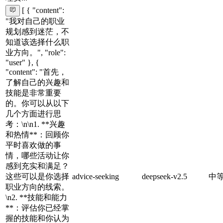
[ { "content":
"我对自己的职业
规划感到迷茫，不
知道该选择什么职
业方向。", "role":
"user" }, {
"content": "首先，
了解自己的兴趣和
技能是非常重要
的。你可以从以下
几个方面进行思
考：\n\n1. **兴趣
和热情**：回顾你
平时喜欢做的事
情，哪些活动让你
感到充实和满足？
这些可以是你选择
advice-seeking
deepseek-v2.5
中
职业方向的线索。
\n2. **技能和能力
**：评估你已经掌
握的技能和你认为