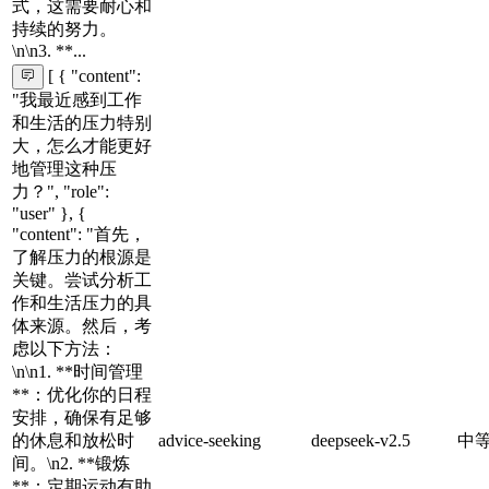
式，这需要耐心和
持续的努力。
\n\n3. **...
[ { "content":
"我最近感到工作
和生活的压力特别
大，怎么才能更好
地管理这种压
力？", "role":
"user" }, {
"content": "首先，
了解压力的根源是
关键。尝试分析工
作和生活压力的具
体来源。然后，考
虑以下方法：
\n\n1. **时间管理
**：优化你的日程
安排，确保有足够
的休息和放松时
advice-seeking
deepseek-v2.5
中
间。\n2. **锻炼
**：定期运动有助