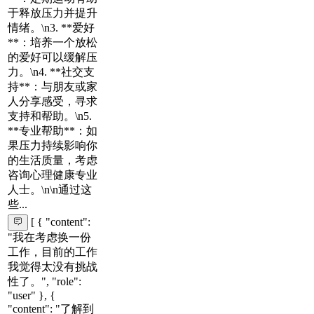
于释放压力并提升
情绪。\n3. **爱好
**：培养一个放松
的爱好可以缓解压
力。\n4. **社交支
持**：与朋友或家
人分享感受，寻求
支持和帮助。\n5.
**专业帮助**：如
果压力持续影响你
的生活质量，考虑
咨询心理健康专业
人士。\n\n通过这
些...
[ { "content":
"我在考虑换一份
工作，目前的工作
我觉得太没有挑战
性了。", "role":
"user" }, {
"content": "了解到