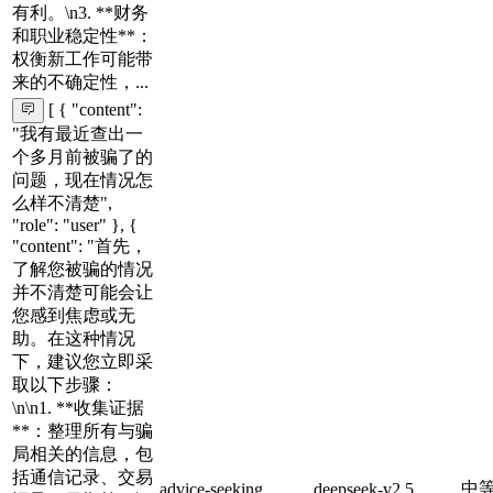
有利。\n3. **财务
和职业稳定性**：
权衡新工作可能带
来的不确定性，...
[ { "content":
"我有最近查出一
个多月前被骗了的
问题，现在情况怎
么样不清楚",
"role": "user" }, {
"content": "首先，
了解您被骗的情况
并不清楚可能会让
您感到焦虑或无
助。在这种情况
下，建议您立即采
取以下步骤：
\n\n1. **收集证据
**：整理所有与骗
局相关的信息，包
括通信记录、交易
中
advice-seeking
deepseek-v2.5