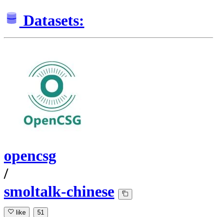
Datasets:
opencsg
/
smoltalk-chinese
like
51