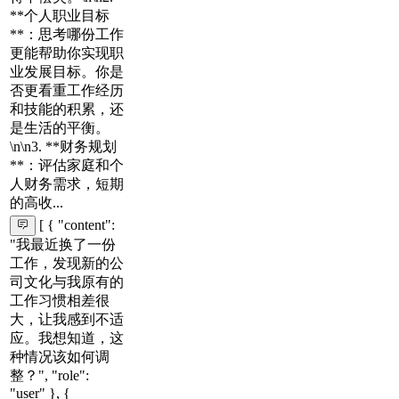
**个人职业目标
**：思考哪份工作
更能帮助你实现职
业发展目标。你是
否更看重工作经历
和技能的积累，还
是生活的平衡。
\n\n3. **财务规划
**：评估家庭和个
人财务需求，短期
的高收...
[ { "content":
"我最近换了一份
工作，发现新的公
司文化与我原有的
工作习惯相差很
大，让我感到不适
应。我想知道，这
种情况该如何调
整？", "role":
"user" }, {