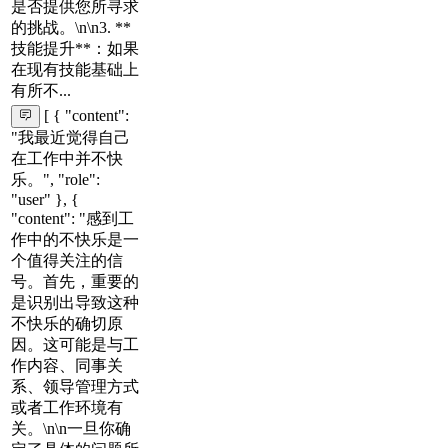
是否提供您所寻求
的挑战。\n\n3. **
技能提升**：如果
在现有技能基础上
有所不...
[ { "content":
"我最近觉得自己
在工作中并不快
乐。", "role":
"user" }, {
"content": "感到工
作中的不快乐是一
个值得关注的信
号。首先，重要的
是识别出导致这种
不快乐的确切原
因。这可能是与工
作内容、同事关
系、领导管理方式
或者工作环境有
关。\n\n一旦你确