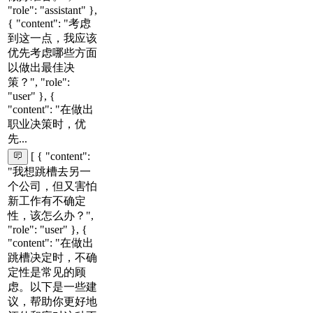
"role": "assistant" },
{ "content": "考虑
到这一点，我应该
优先考虑哪些方面
以做出最佳决
策？", "role":
"user" }, {
"content": "在做出
职业决策时，优
先...
[ { "content":
"我想跳槽去另一
个公司，但又害怕
新工作有不确定
性，该怎么办？",
"role": "user" }, {
"content": "在做出
跳槽决定时，不确
定性是常见的顾
虑。以下是一些建
议，帮助你更好地