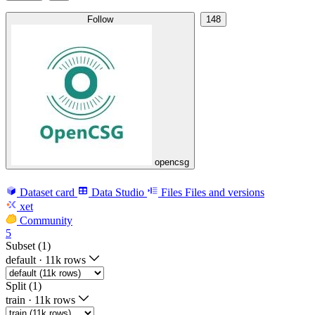
Follow
148
opencsg
Dataset card
Data Studio
Files
Files and versions
xet
Community
5
Subset (1)
default
·
11k rows
Split (1)
train
·
11k rows