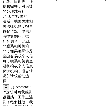
记录、日期等。证
据越完整，对后续
的处理越有利。
\n\n2. **报警**：
联系当地警方或相
关法律机构，报告
被骗情况。提供所
有搜集到的证据，
配合调查。\n\n3.
**联系相关机构
**：如果骗局涉及
金融交易或个人信
息，联系相关的金
融机构或个人信息
保护机构，报告情
况并请求帮助追
踪...
[ { "content":
"“这段时间我感到
很困惑，工作上遇
到了很多挑战，我