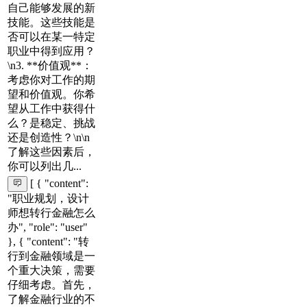
自己能够发展的新
技能。这些技能是
否可以在某一特定
职业中得到应用？
\n3. **价值观**：
考虑你对工作的期
望和价值观。你希
望从工作中获得什
么？是稳定、挑战
还是创造性？\n\n
了解这些因素后，
你可以列出几...
[ { "content":
"职业规划，设计
师想转行金融怎么
办", "role": "user"
}, { "content": "转
行到金融领域是一
个重大决策，需要
仔细考虑。首先，
了解金融行业的不