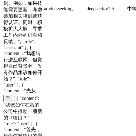
划。例如，如果技
advice-seeking
deepseek-v2.5
中
能需要更新，考虑
参加相关培训或获
得认证。同时，积
极扩大人脉，寻求
工作内外的机会和
反馈。", "role":
"assistant" }, {
"content": "我想转
行进互联网，但觉
得自己背景弱，没
有作品集该如何开
始？", "role":
"user" }, {
"content": "先从...
[ { "content":
"我该如何在我的
公司中推动一项新
的IT项目？",
"role": "user" }, {
"content": "首先，
确保你对项目的愿