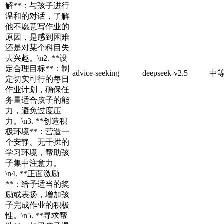
解**：与孩子进行
温和的对话，了解
他不愿意写作业的
原因，是感到困难
还是对某个科目失
去兴趣。\n2. **设
定合理目标**：制
advice-seeking
deepseek-v2.5
中
定切实可行的每日
作业计划，确保任
务量适合孩子的能
力，避免过度压
力。\n3. **创造积
极环境**：营造一
个安静、无干扰的
学习环境，帮助孩
子集中注意力。
\n4. **正面激励
**：给予适当的奖
励或表扬，增加孩
子完成作业的积极
性。\n5. **寻求帮