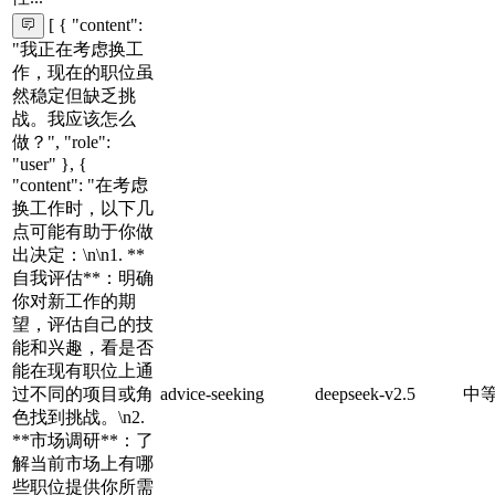
[ { "content":
"我正在考虑换工
作，现在的职位虽
然稳定但缺乏挑
战。我应该怎么
做？", "role":
"user" }, {
"content": "在考虑
换工作时，以下几
点可能有助于你做
出决定：\n\n1. **
自我评估**：明确
你对新工作的期
望，评估自己的技
能和兴趣，看是否
能在现有职位上通
过不同的项目或角
advice-seeking
deepseek-v2.5
中
色找到挑战。\n2.
**市场调研**：了
解当前市场上有哪
些职位提供你所需