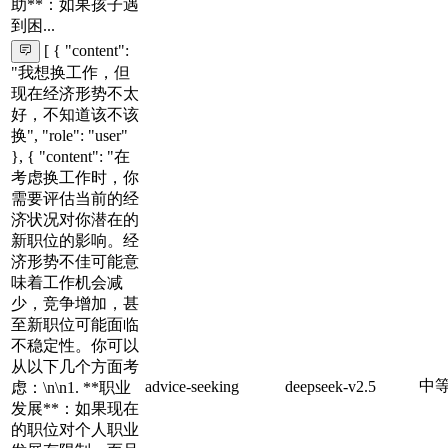
助**：如果孩子遇
到困...
[ { "content":
"我想换工作，但
现在经济形势不太
好，不知道该不该
换", "role": "user"
}, { "content": "在
考虑换工作时，你
需要评估当前的经
济状况对你潜在的
新职位的影响。经
济形势不佳可能意
味着工作机会减
少，竞争增加，甚
至新职位可能面临
不稳定性。你可以
从以下几个方面考
中
advice-seeking
deepseek-v2.5
虑：\n\n1. **职业
发展**：如果现在
的职位对个人职业