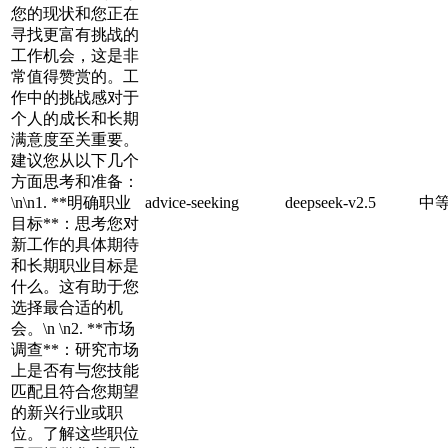
您的现状和您正在
寻找更富有挑战的
工作机会，这是非
常值得赞赏的。工
作中的挑战感对于
个人的成长和长期
满意度至关重要。
建议您从以下几个
方面思考和准备：
\n\n1. **明确职业
advice-seeking
deepseek-v2.5
中
目标**：思考您对
新工作的具体期待
和长期职业目标是
什么。这有助于您
选择最合适的机
会。\n \n2. **市场
调查**：研究市场
上是否有与您技能
匹配且符合您期望
的新兴行业或职
位。了解这些职位