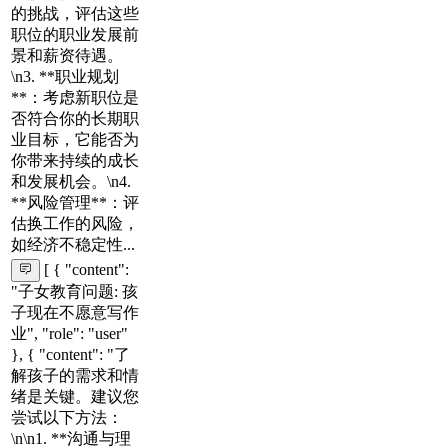
的挑战，评估这些
职位的职业发展前
景和薪资待遇。
\n3. **职业规划
**：考虑新职位是
否符合你的长期职
业目标，它能否为
你带来持续的成长
和发展机会。\n4.
**风险管理**：评
估换工作的风险，
如经济不稳定性...
[ { "content":
"子女教育问题: 孩
子现在不愿意写作
业", "role": "user"
}, { "content": "了
解孩子的需求和情
绪是关键。建议您
尝试以下方法：
\n\n1. **沟通与理