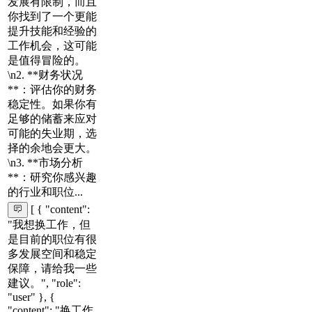
发展有限制，而且
你找到了一个更能
提升技能和经验的
工作机会，这可能
是值得冒险的。
\n2. **财务状况
**：评估你的财务
稳定性。如果你有
足够的储蓄来应对
可能的失业期，选
择的余地会更大。
\n3. **市场分析
**：研究你感兴趣
的行业和职位...
[ { "content":
"我想换工作，但
是目前的职位有很
多发展空间和稳定
保障，请给我一些
建议。", "role":
"user" }, {
"content": "换工作