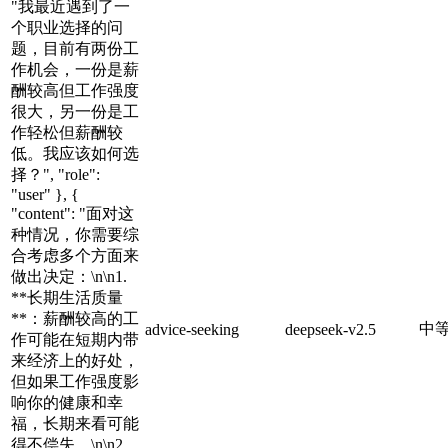
"我最近遇到了一
个职业选择的问
题，目前有两份工
作机会，一份是薪
酬较高但工作强度
很大，另一份是工
作轻松但薪酬较
低。我应该如何选
择？", "role":
"user" }, {
"content": "面对这
种情况，你需要综
合考虑多个方面来
做出决定：\n\n1.
**长期生活质量
**：薪酬较高的工
中
advice-seeking
deepseek-v2.5
作可能在短期内带
来经济上的好处，
但如果工作强度影
响你的健康和幸
福，长期来看可能
得不偿失。\n\n2.