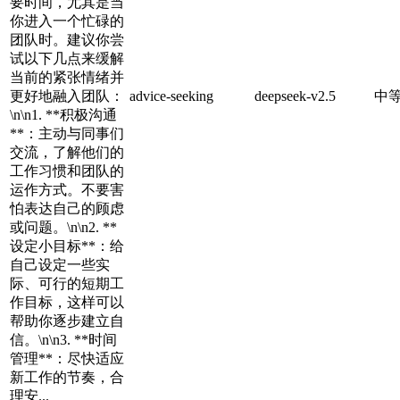
要时间，尤其是当
你进入一个忙碌的
团队时。建议你尝
试以下几点来缓解
当前的紧张情绪并
更好地融入团队：
advice-seeking
deepseek-v2.5
中
\n\n1. **积极沟通
**：主动与同事们
交流，了解他们的
工作习惯和团队的
运作方式。不要害
怕表达自己的顾虑
或问题。\n\n2. **
设定小目标**：给
自己设定一些实
际、可行的短期工
作目标，这样可以
帮助你逐步建立自
信。\n\n3. **时间
管理**：尽快适应
新工作的节奏，合
理安...