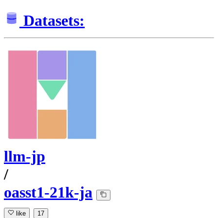
Datasets:
llm-jp
/
oasst1-21k-ja
like
17