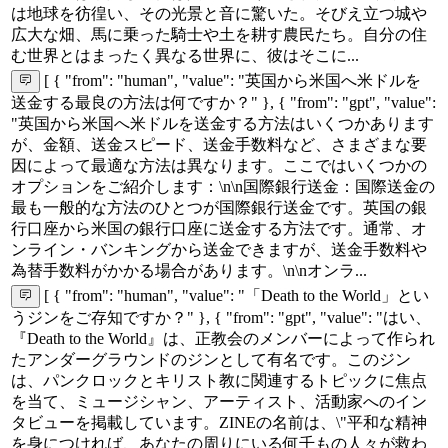
は地球を彷徨い、その光景と音に驚いた。そびえ立つ城や
広大な畑、馬に乗った騎士や土を耕す農民たち。自分の住
む世界とはまったく異なる世界に、彼はそこに...
[ { "from": "human", "value": "英国から米国へ米ドルを
送金する最良の方法は何ですか？" }, { "from": "gpt", "value":
"英国から米国へ米ドルを送金する方法はいくつかあります
が、金額、送金スピード、送金手数料など、さまざまな要
因によって最適な方法は異なります。ここではいくつかの
オプションをご紹介します：\n\n国際銀行送金：国際送金の
最も一般的な方法のひとつが国際銀行送金です。英国の銀
行口座から米国の銀行口座に送金する方法です。通常、オ
ンライン・バンキングから送金できますが、送金手数料や
為替手数料がかかる場合があります。\n\nオンラ...
[ { "from": "human", "value": "「Death to the World」とい
うジンをご存知ですか？" }, { "from": "gpt", "value": "はい、
『Death to the World』は、正教会のメンバーによって作られ
たアンダーグラウンドのジンとして有名です。このジン
は、パンクロックとキリスト教に関連するトピックに焦点
を当て、ミュージシャン、アーティスト、活動家へのイン
タビューを掲載しています。ZINEの名前は、\"平和な精神
を身につければ、あなたの周りにいる何千もの人々が救わ