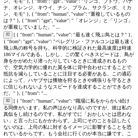
ン、モモ" }, { "from": "gpt", "value": "リンゴ、ブドウ、バナ
ナ、オレンジ、キウイ、ナシ、プラム、サクランボ、ミカ
ン、モモ" }, { "from": "human", "value": "重複しているもの
は？" }, { "from": "gpt", "value": "「オレンジ」と「リンゴ」
が重複していました。" ...
[ { "from": "human", "value": "最も速く飛ぶ鳥とは？" },
{ "from": "gpt", "value": "ペレグリン・ファルコンは最も速く
飛ぶ鳥の称号を持ち、科学的に検証された最高速度は時速
186マイルである。しかし、この驚くべきスピードは、鳥が
身をかがめたり潜ったりしているときに達成されるもの
で、空気力学的に優れた翼を体に背中合わせにすることで
抵抗を減らしていることに注目する必要がある。この適応
によって、ハヤブサは獲物を狩るときや縄張りを守るとき
に信じられないようなスピードを達成することができるの
だ。" }, { "from": "...
[ { "from": "human", "value": "職場に私をからかい続け
る同僚がいます。私の声はかなり高いのですが、彼は私の
真似をし続けるのです。私がすでに「おかしいとは思わな
い」と言ったにもかかわらず。上司にそのことを話したく
ないのは、上司の私に対するイメージに影響することを恐
れているからです。もう会社に行くのが本当に嫌です。こ