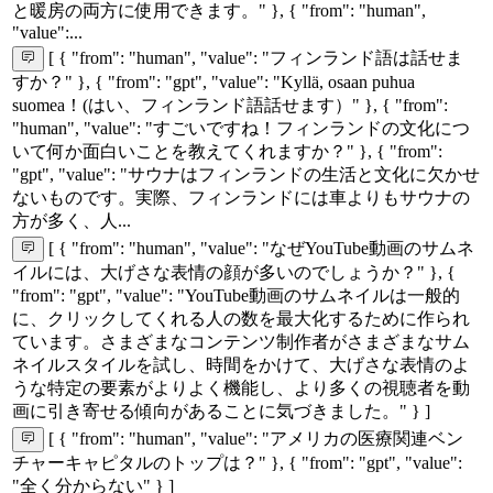
と暖房の両方に使用できます。" }, { "from": "human",
"value":...
[ { "from": "human", "value": "フィンランド語は話せま
すか？" }, { "from": "gpt", "value": "Kyllä, osaan puhua
suomea！(はい、フィンランド語話せます）" }, { "from":
"human", "value": "すごいですね！フィンランドの文化につ
いて何か面白いことを教えてくれますか？" }, { "from":
"gpt", "value": "サウナはフィンランドの生活と文化に欠かせ
ないものです。実際、フィンランドには車よりもサウナの
方が多く、人...
[ { "from": "human", "value": "なぜYouTube動画のサムネ
イルには、大げさな表情の顔が多いのでしょうか？" }, {
"from": "gpt", "value": "YouTube動画のサムネイルは一般的
に、クリックしてくれる人の数を最大化するために作られ
ています。さまざまなコンテンツ制作者がさまざまなサム
ネイルスタイルを試し、時間をかけて、大げさな表情のよ
うな特定の要素がよりよく機能し、より多くの視聴者を動
画に引き寄せる傾向があることに気づきました。" } ]
[ { "from": "human", "value": "アメリカの医療関連ベン
チャーキャピタルのトップは？" }, { "from": "gpt", "value":
"全く分からない" } ]