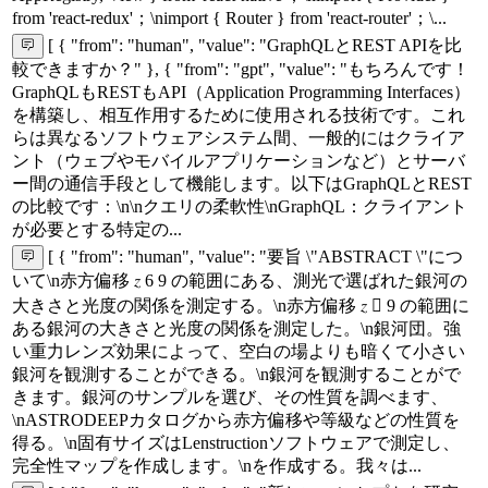
from 'react-redux'；\nimport { Router } from 'react-router'；\...
[ { "from": "human", "value": "GraphQLとREST APIを比
較できますか？" }, { "from": "gpt", "value": "もちろんです！
GraphQLもRESTもAPI（Application Programming Interfaces）
を構築し、相互作用するために使用される技術です。これ
らは異なるソフトウェアシステム間、一般的にはクライア
ント（ウェブやモバイルアプリケーションなど）とサーバ
ー間の通信手段として機能します。以下はGraphQLとREST
の比較です：\n\nクエリの柔軟性\nGraphQL：クライアント
が必要とする特定の...
[ { "from": "human", "value": "要旨 \"ABSTRACT \"につ
いて\n赤方偏移 𝑧 6 9 の範囲にある、測光で選ばれた銀河の
大きさと光度の関係を測定する。\n赤方偏移 𝑧 􀀀 9 の範囲に
ある銀河の大きさと光度の関係を測定した。\n銀河団。強
い重力レンズ効果によって、空白の場よりも暗くて小さい
銀河を観測することができる。\n銀河を観測することがで
きます。銀河のサンプルを選び、その性質を調べます、
\nASTRODEEPカタログから赤方偏移や等級などの性質を
得る。\n固有サイズはLenstructionソフトウェアで測定し、
完全性マップを作成します。\nを作成する。我々は...