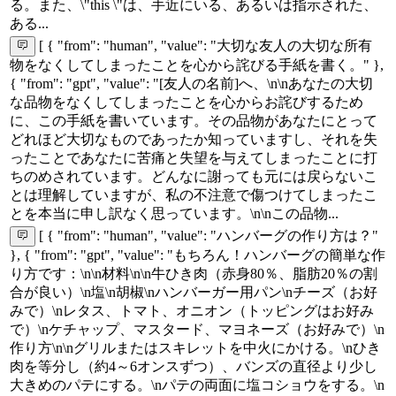
る。また、\"this \"は、手近にいる、あるいは指示された、
ある...
[ { "from": "human", "value": "大切な友人の大切な所有
物をなくしてしまったことを心から詫びる手紙を書く。" },
{ "from": "gpt", "value": "[友人の名前]へ、\n\nあなたの大切
な品物をなくしてしまったことを心からお詫びするため
に、この手紙を書いています。その品物があなたにとって
どれほど大切なものであったか知っていますし、それを失
ったことであなたに苦痛と失望を与えてしまったことに打
ちのめされています。どんなに謝っても元には戻らないこ
とは理解していますが、私の不注意で傷つけてしまったこ
とを本当に申し訳なく思っています。\n\nこの品物...
[ { "from": "human", "value": "ハンバーグの作り方は？"
}, { "from": "gpt", "value": "もちろん！ハンバーグの簡単な作
り方です：\n\n材料\n\n牛ひき肉（赤身80％、脂肪20％の割
合が良い）\n塩\n胡椒\nハンバーガー用パン\nチーズ（お好
みで）\nレタス、トマト、オニオン（トッピングはお好み
で）\nケチャップ、マスタード、マヨネーズ（お好みで）\n
作り方\n\nグリルまたはスキレットを中火にかける。\nひき
肉を等分し（約4～6オンスずつ）、バンズの直径より少し
大きめのパテにする。\nパテの両面に塩コショウをする。\n