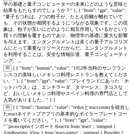
学の基礎と量子コンピューターの未来にどのような意味と
結果をもたらすのでしょうか？" }, { "from": "gpt", "value":
"量子もつれは、2つの粒子が、たとえ距離が離れていて
も、その状態が相関するようにつながる現象です。この現
象は、粒子が互いにどのように相互作用しているかという
我々の理解を覆すものであり、物理学の基礎に重大な影響
を与えます。エンタングルメントは多くの量子アルゴリズ
ムにとって重要なリソースだからだ。エンタングルメント
を利用することは、安全な情報伝達、量子コンピューティ
ング、...
[ { "from": "human", "value": "1952年当時のサンフラン
シスコの美味しいメキシコ料理レストランを教えてくださ
い。" }, { "from": "gpt", "value": "プレイランドにあった「ホ
ットハウス」は、エンチラーダ、タマーレス、タコスな
ど、おいしいメキシコ料理やスペイン料理の専門店として
人気がありました。" } ]
[ { "from": "human", "value": "reduxとreact-routerを統合し
たreactネイティブアプリの基本的なボイラープレートコー
ドを書いてください。" }, { "from": "gpt", "value":
"``javascript\nインポート React\n from 'react'；\nimport {
AppRegistry, View } from 'react-native'；\nimport { Provider }