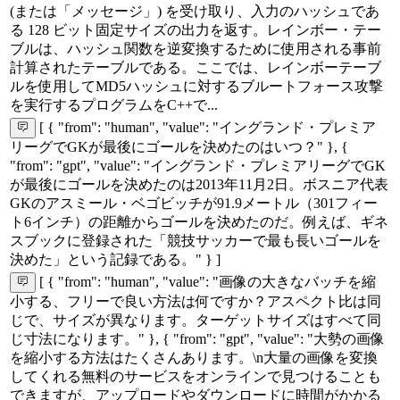
(または「メッセージ」) を受け取り、入力のハッシュであ
る 128 ビット固定サイズの出力を返す。レインボー・テー
ブルは、ハッシュ関数を逆変換するために使用される事前
計算されたテーブルである。ここでは、レインボーテーブ
ルを使用してMD5ハッシュに対するブルートフォース攻撃
を実行するプログラムをC++で...
[ { "from": "human", "value": "イングランド・プレミア
リーグでGKが最後にゴールを決めたのはいつ？" }, {
"from": "gpt", "value": "イングランド・プレミアリーグでGK
が最後にゴールを決めたのは2013年11月2日。ボスニア代表
GKのアスミール・ベゴビッチが91.9メートル（301フィー
ト6インチ）の距離からゴールを決めたのだ。例えば、ギネ
スブックに登録された「競技サッカーで最も長いゴールを
決めた」という記録である。" } ]
[ { "from": "human", "value": "画像の大きなバッチを縮
小する、フリーで良い方法は何ですか？アスペクト比は同
じで、サイズが異なります。ターゲットサイズはすべて同
じ寸法になります。" }, { "from": "gpt", "value": "大勢の画像
を縮小する方法はたくさんあります。\n大量の画像を変換
してくれる無料のサービスをオンラインで見つけることも
できますが、アップロードやダウンロードに時間がかかる