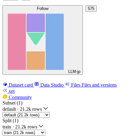
Follow
575
LLM-jp
Dataset card
Data Studio
Files
Files and versions
xet
Community
Subset (1)
default
·
21.2k rows
Split (1)
train
·
21.2k rows