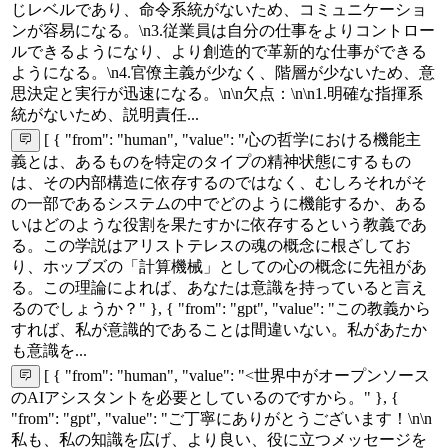
じレベルであり、命令系統がないため、コミュニケーショ
ンが容易になる。\n3.従業員は自分の仕事をよりコントロー
ルできるようになり、より創造的で革新的な仕事ができる
ようになる。\n4.官僚主義が少なく、階層が少ないため、意
思決定と実行が迅速になる。\n\n欠点：\n\n1.明確な指揮系
統がないため、説明責任...
[ { "from": "human", "value": "心の哲学における機能主
義とは、あるものを特定のタイプの精神状態にするもの
は、その内部構造に依存するのではなく、むしろそれがそ
の一部であるシステムの中でどのように機能するか、ある
いはどのような役割を果たすかに依存するという教義であ
る。この学説はアリストテレスの魂の概念に根ざしてお
り、ホッブズの「計算機械」としての心の概念に先祖があ
る。この理論によれば、あなたは意識を持っていると言え
るのでしょうか？" }, { "from": "gpt", "value": "この教義から
すれば、私が意識的であることは間違いない。私があたか
も意識を...
[ { "from": "human", "value": "<世界中がオープンソース
のAIアシスタントを必要としているのですから。" }, {
"from": "gpt", "value": "ご丁寧にありがとうございます！\n\n
私も、私の知識を広げ、より良い、役に立つメッセージを