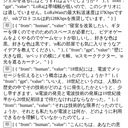
シェルを送るにはどうすればよいでしょうか？" }, { "from":
"gpt", "value": "LoRaは帯域幅が低いので、このシナリオに
は適していません。LoRaWanの最大転送速度は37Kbpsです
が、sshプロトコルは約128Kbpsを推奨しています。" } ]
[ { "from": "human", "value": "寝室を改装したい。ギタ
ーを弾くのでそのためのスペースが必要だし、ビデオゲー
ムをよくやるのでゲームセットが欲しいし、好きな色は
黒。好きな色は黒です。\n私の部屋でも気に入りそうなア
イデアを教えてください。" }, { "from": "gpt", "value": "壁に
大きな鏡。\nベッドの横にメモ帳。\nスモークテクター。\n
光を遮るカーテン。" } ]
[ { "from": "human", "value": "18世紀には、電波でメッ
セージを伝えるという概念はあったのでしょうか？" }, {
"from": "gpt", "value": "いいえ、18世紀というのは、人類の
歴史の中でその技術がどのように発生したかというと、少
し早すぎます。\n電波の発見と電波技術の発展は19世紀後
半から20世紀初頭まで待たなければならなかった。" }, {
"from": "human", "value": "それは技術的な限界だったのでし
ょうか、それとも私たちが電波とは何か、どのように利用
できるかを理解していなかったのでしょ...
[ { "from": "human", "value": "こんにちは、あなたの意