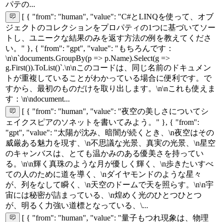
パテの...
[ { "from": "human", "value": "C#とLINQを使って、オブ
ジェクトのコレクションをプロパティの1つに基づいてソー
トし、ユニークな結果のみを返す方法の例を教えてくださ
い。" }, { "from": "gpt", "value": "もちろんです：
\n\n`documents.GroupBy(p => p.Name).Select(g =>
g.First()).ToList()`.\n\nこのコードは、同じ名前のドキュメン
トが重複していることがわかっている場合に便利です。で
すから、最初のものだけを取り出します。\n\nこれも使えま
す：\n\ndocument...
[ { "from": "human", "value": "夜空の美しさについてシ
ェイクスピアのソネットを書いてみよう。" }, { "from":
"gpt", "value": "太陽が沈み、暗闇が続くとき、\n夜空はその
威厳ある魅力を現す、\n不思議な光景、真実の光景、\n星空
のキャンバスは、とても温かみのある優美さを持ってい
る。\n\n輝く真珠のような月が優しく輝く、\n歩きたいすべ
ての人のために道を導く、\nダイヤモンドのような星々
が、列をなして瞬く、\n天空のドームで天を照らす。\n\n宇
宙には秘密が詰まっている、\n煌めく光のひとつひとつ
が、明るく力強い道標となっている、\...
[ { "from": "human", "value": "量子もつれ現象は、物理