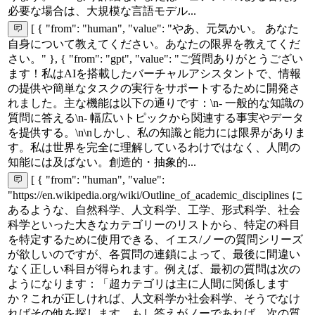
必要な場合は、大規模な言語モデル...
[ { "from": "human", "value": "やあ、元気かい。 あなた
自身について教えてください。あなたの限界を教えてくだ
さい。" }, { "from": "gpt", "value": "ご質問ありがとうござい
ます！私はAIを搭載したバーチャルアシスタントで、情報
の提供や簡単なタスクの実行をサポートするために開発さ
れました。主な機能は以下の通りです：\n- 一般的な知識の
質問に答える\n- 幅広いトピックから関連する事実やデータ
を提供する。\n\nしかし、私の知識と能力には限界がありま
す。私は世界を完全に理解しているわけではなく、人間の
知能には及ばない。創造的・抽象的...
[ { "from": "human", "value":
"https://en.wikipedia.org/wiki/Outline_of_academic_disciplines に
あるような、自然科学、人文科学、工学、形式科学、社会
科学といった大きなカテゴリーのリストから、特定の科目
を特定するために使用できる、イエス/ノーの質問シリーズ
が欲しいのですが、各質問の連鎖によって、最後に間違い
なく正しい科目が得られます。例えば、最初の質問は次の
ようになります：「超カテゴリは主に人間に関係します
か？これが正しければ、人文科学か社会科学、そうでなけ
ればその他を探します。もし答えがノーであれば、次の質