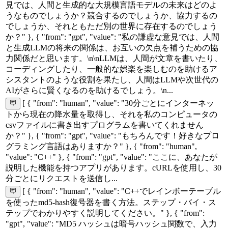
見では、人間と生成的な大規模言語モデルの未来はどのよ
うなものでしょうか？競合するのでしょうか、協力するの
でしょうか、それともただ別の世界に存在するのでしょう
か？" }, { "from": "gpt", "value": "私の謙虚な意見では、人間
と生成LLMの将来の関係は、お互いの欠点を補うための協
力関係だと思います。\n\nLLMは、人間が文章を書いたり、
コーディングしたり、一般的な娯楽を楽しむのを助けるア
シスタントのような役割を果たし、人間はLLMや次世代の
AIがさらに賢くなるのを助けるでしょう。\n...
[ { "from": "human", "value": "30分ごとにインターネッ
トから現在の降水量を取得し、それを私のコンピュータの
csvファイルに書き出すプログラムを書いてくれません
か？" }, { "from": "gpt", "value": "もちろんです！好きなプロ
グラミング言語はありますか？" }, { "from": "human",
"value": "C++" }, { "from": "gpt", "value": "ここに、あなたが
説明した機能を持つアプリがあります。cURLを使用し、30
分ごとにリクエストを送信し...
[ { "from": "human", "value": "C++でレインボーテーブル
を使ったmd5-hash復号器を書く方法。ステップ・バイ・ス
テップでわかりやすく説明してください。" }, { "from":
"gpt", "value": "MD5 ハッシュは暗号ハッシュ関数で、入力