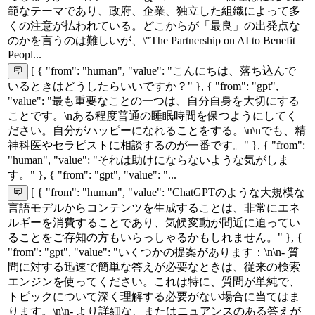
範なテーマであり、政府、企業、独立した組織によって多
くの注意が払われている。どこからが「最良」の出発点な
のかを言うのは難しいが、\"The Partnership on AI to Benefit
Peopl...
[ { "from": "human", "value": "こんにちは、落ち込んで
いるときはどうしたらいいですか？" }, { "from": "gpt",
"value": "最も重要なことの一つは、自分自身を大切にする
ことです。\nある程度普通の睡眠時間を保つようにしてく
ださい。自分がハッピーになれることをする。\n\nでも、精
神科医やセラピストに相談するのが一番です。" }, { "from":
"human", "value": "それは助けにならないような気がしま
す。" }, { "from": "gpt", "value": "...
[ { "from": "human", "value": "ChatGPTのような大規模な
言語モデルからコンテンツを生成することは、非常にエネ
ルギーを消費することであり、気候変動が間近に迫ってい
ることをご存知の方もいらっしゃるかもしれません。" }, {
"from": "gpt", "value": "いくつかの提案があります：\n\n- 質
問に対する迅速で簡単な答えが必要なときは、従来の検索
エンジンを使ってください。これは特に、質問が単純で、
トピックについて深く理解する必要がない場合に当てはま
ります。\n\n- より詳細な、またはニュアンスのある答えが