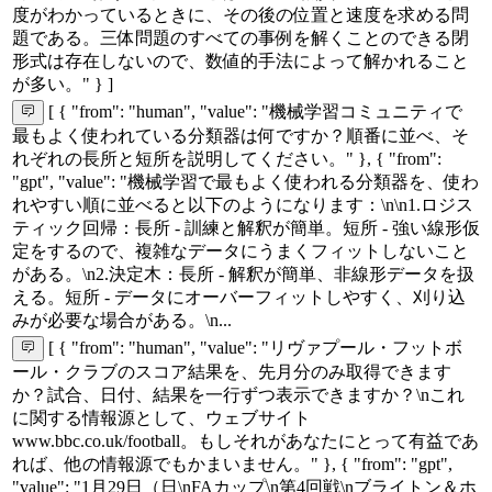
度がわかっているときに、その後の位置と速度を求める問
題である。三体問題のすべての事例を解くことのできる閉
形式は存在しないので、数値的手法によって解かれること
が多い。" } ]
[ { "from": "human", "value": "機械学習コミュニティで
最もよく使われている分類器は何ですか？順番に並べ、そ
れぞれの長所と短所を説明してください。" }, { "from":
"gpt", "value": "機械学習で最もよく使われる分類器を、使わ
れやすい順に並べると以下のようになります：\n\n1.ロジス
ティック回帰：長所 - 訓練と解釈が簡単。短所 - 強い線形仮
定をするので、複雑なデータにうまくフィットしないこと
がある。\n2.決定木：長所 - 解釈が簡単、非線形データを扱
える。短所 - データにオーバーフィットしやすく、刈り込
みが必要な場合がある。\n...
[ { "from": "human", "value": "リヴァプール・フットボ
ール・クラブのスコア結果を、先月分のみ取得できます
か？試合、日付、結果を一行ずつ表示できますか？\nこれ
に関する情報源として、ウェブサイト
www.bbc.co.uk/football。もしそれがあなたにとって有益であ
れば、他の情報源でもかまいません。" }, { "from": "gpt",
"value": "1月29日（日\nFAカップ\n第4回戦\nブライトン＆ホ