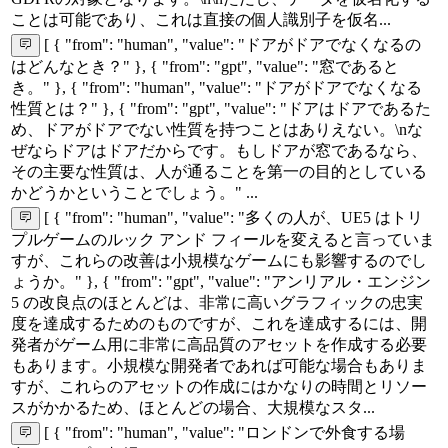
ことは可能であり、これは直接の個人識別子を仮名...
[ { "from": "human", "value": "ドアがドアでなくなるの
はどんなとき？" }, { "from": "gpt", "value": "窓であると
き。" }, { "from": "human", "value": "ドアがドアでなくなる
性質とは？" }, { "from": "gpt", "value": "ドアはドアであるた
め、ドアがドアでない性質を持つことはありえない。\nな
ぜならドアはドアだからです。もしドアが窓であるなら、
その主要な性質は、人が通ることを第一の目的としている
かどうかということでしょう。" ...
[ { "from": "human", "value": "多くの人が、UE5 はトリ
プルゲームのルック アンド フィールを変えると言っていま
すが、これらの改善は小規模なゲームにも影響するのでし
ょうか。" }, { "from": "gpt", "value": "アンリアル・エンジン
5 の改良点のほとんどは、非常に高いグラフィックの忠実
度を達成するためのものですが、これを達成するには、開
発者がゲーム用に非常に高品質のアセットを作成する必要
もあります。小規模な開発者であれば可能な場合もありま
すが、これらのアセットの作成にはかなりの時間とリソー
スがかかるため、ほとんどの場合、大規模なスタ...
[ { "from": "human", "value": "ロンドンで外食する場