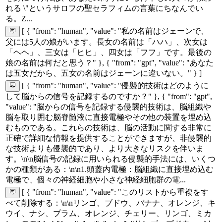
れる \"というサロフの聖セラフィムの言葉にちなんでい
る。Z...
[ { "from": "human", "value": "私の名前はジェーンで、
父には5人の娘がいます。長女の名前は「ハハ」、次女は
「ヘヘ」、三女は「ヒヒ」、四女は「フフ」です。最後の
娘の名前は何だと思う？" }, { "from": "gpt", "value": "あなた
は五女だから、五女の名前はジェーンに違いない。" } ]
[ { "from": "human", "value": "侵襲的技術はどのように
して脳からの信号を記録するのですか？" }, { "from": "gpt",
"value": "脳からの信号を記録する侵襲的技術は、脳組織や
脳を取り囲む脳脊髄液に直接電極やその他の装置を埋め込
むものである。これらの技術は、脳の活動に関する非常に
正確で詳細な情報を提供することができますが、非侵襲的
な技術よりも侵襲的であり、より大きなリスクを伴いま
す。\n\n脳信号の記録に用いられる侵襲的手法には、いくつ
かの種類がある：\n\n1.頭蓋内電極：脳組織に直接埋め込む
電極で、個々の神経細胞や小さな神経細胞群の電...
[ { "from": "human", "value": "このリストから重複をす
べて削除する：\n\nリンゴ、ブドウ、バナナ、オレンジ、キ
ウイ、ナシ、プラム、オレンジ、チェリー、リンゴ、ミカ