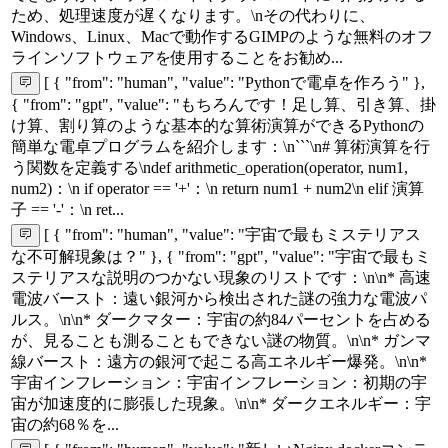
ため、処理速度が遅くなります。\nその代わりに、
Windows、Linux、Macで動作するGIMPのような無料のオフ
ラインソフトウェアを使用することをお勧め...
[ { "from": "human", "value": "Pythonで電卓を作ろう" },
{ "from": "gpt", "value": "もちろんです！足し算、引き算、掛
け算、割り算のような基本的な算術演算ができるPythonの
簡単な電卓プログラムを紹介します：\n```\n# 算術演算を行
う関数を定義する\ndef arithmetic_operation(operator, num1,
num2)：\n if operator == '+'：\n return num1 + num2\n elif 演算
子 == '-'：\n ret...
[ { "from": "human", "value": "宇宙で最もミステリアス
な不可解現象は？" }, { "from": "gpt", "value": "宇宙で最もミ
ステリアスな説明のつかない現象のリストです：\n\n* 高速
電波バースト：遠い銀河から検出された謎の強力な電波パ
ルス。\n\n* ダークマター：宇宙の約84パーセントを占める
が、見ることも測ることもできない謎の物質。\n\n* ガンマ
線バースト：遠方の銀河で起こる高エネルギー爆発。\n\n*
宇宙インフレーション：宇宙インフレーション：初期の宇
宙が加速度的に膨張した現象。\n\n* ダークエネルギー：宇
宙の約68％を...