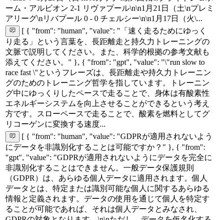
ーム・アルビオン 2-1 リヴァプール\n\n1月21日（土\nプレミ
アリーグ\nリバプール 0 - 0 チェルシー\n\n1月17日（火\...
[ { "from": "human", "value": "「速く走るためにゆっく
り走る」という言葉を、長距離走と持久力トレーニングの
文脈で説明してください。また、科学的根拠の参考文献も
添えてください。" }, { "from": "gpt", "value": "\"run slow to
race fast \"というフレーズは、長距離走や持久力トレーニン
グのためのトレーニング哲学を指しています。トレーニン
グ中にゆっくりしたペースで走ることで、身体は有酸素性
エネルギーシステムを向上させることができるという考え
方です。スローペースで走ることで、酸素を燃料としてグ
リコーゲンに変換する速度...
[ { "from": "human", "value": "GDPRが適用されないよう
にデータを非識別化することは可能ですか？" }, { "from":
"gpt", "value": "GDPRが適用されないようにデータを完全に
非識別化することはできません。一般データ保護規則
（GDPR）は、あらゆる個人データに適用されます。個人
データとは、特定または識別可能な個人に関するあらゆる
情報と定義されます。データの使用を通じて個人を特定す
ることが可能であれば、それは個人データとみなされ、
GDPRの対象となります。\n\nただし、データを仮名化する