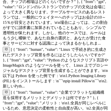
合、チップの相場はどのくらいですか？" }, { "from": "gpt",
"value": "ロンドンのレストランでのチップの文化は会場に
よって大きく異なります。テーブルサービスのあるレスト
ランでは、一般的にウェイターへのチップはお会計の10～
15％が目安とされています。\n\n場合によっては、この割合
がすでに請求書に加算されていることもあり、シンプルで
透明性が保たれます。しかし、他のケースでは、ルールは
もう少し曖昧で、あなた自身の選択と、あなたが受けた食
事とサービスに対する認識によって決まるかもしれま...
[ { "from": "human", "value": "Linux で手続き的に生成さ
れたデスクトップ背景を作るにはどうしたらいいですか?"
}, { "from": "gpt", "value": "Python のようなスクリプト言語や
ImageMagick のようなツールを使って、 Linux 上でプロシー
ジャルなデスクトップ背景を生成することができます。\n\n
以下は Python を使った例です：\n\n1.Python Imaging Library
(PIL) をインストールします：\n```\npip install Pillow\n```\n\n2.
新しいPyth...
[ { "from": "human", "value": "企業でフラットな組織構
造を採用するメリットとデメリットは何ですか？" }, {
"from": "gpt", "value": "メリット：\n\n1.全員が同じレベルに
いるため、意思決定の柔軟性と自由度が高い。\n2.全員が同