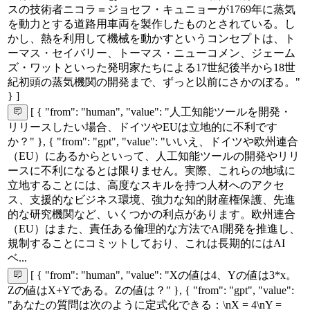
スの技術者ニコラ＝ジョセフ・キュニョーが1769年に蒸気
を動力とする道路用車両を製作したものとされている。し
かし、熱を利用して機械を動かすというコンセプトは、ト
ーマス・セイバリー、トーマス・ニューコメン、ジェーム
ズ・ワットといった発明家たちによる17世紀後半から18世
紀初頭の蒸気機関の開発まで、ずっと以前にさかのぼる。"
} ]
[ { "from": "human", "value": "人工知能ツールを開発・
リリースしたい場合、ドイツやEUは立地的に不利です
か？" }, { "from": "gpt", "value": "いいえ、ドイツや欧州連合
（EU）にあるからといって、人工知能ツールの開発やリリ
ースに不利になるとは限りません。実際、これらの地域に
立地することには、高度なスキルを持つ人材へのアクセ
ス、支援的なビジネス環境、強力な知的財産権保護、先進
的な研究機関など、いくつかの利点があります。欧州連合
（EU）はまた、責任ある倫理的な方法でAI開発を推進し、
規制することにコミットしており、これは長期的にはAI
ベ...
[ { "from": "human", "value": "Xの値は4、Yの値は3*x。
Zの値はX+Yである。Zの値は？" }, { "from": "gpt", "value":
"あなたの質問は次のように定式化できる：\nX = 4\nY =