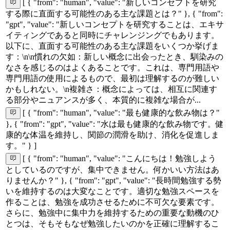
[ { "from": "human", "value": "新しいコンセプトを研究
する際に直面する可能性のある主な課題とは？" }, { "from":
"gpt", "value": "新しいコンセプトを研究することは、エキサ
イティングであると同時にチャレンジングでもあります。
以下に、直面する可能性のある主な課題をいくつか挙げま
す：\n\n慣れの欠如：新しい概念に出会ったとき、馴染みの
なさを感じるのはよくあることです。これは、専門用語や
専門用語の使用によるもので、最初は理解するのが難しい
かもしれない。\n複雑さ：概念によっては、相互に関連す
る部分やニュアンスが多く、本質的に複雑な場合が...
[ { "from": "human", "value": "最も健康的な飲み物は？"
}, { "from": "gpt", "value": "水は最も健康的な飲み物です。健
康的な体温を維持し、関節の潤滑を助け、消化を促進しま
す。" } ]
[ { "from": "human", "value": "こんにちは！勉強しよう
としているのですが、集中できません。何かいい方法はあ
りませんか？" }, { "from": "gpt", "value": "長時間勉強する勢
いを維持するのは大変なことです。適切な勉強スペースを
作ることは、勉強を成功させるために不可欠な要素です。
さらに、勉強中に集中力を維持するための重要な動機のひ
とつは、そもそもなぜ勉強したいのかを正確に理解するこ