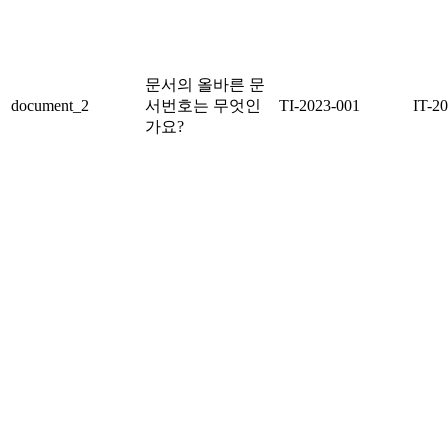
문서의 올바른 문
document_2
서번호는 무엇인
TI-2023-001
IT-2
가요?