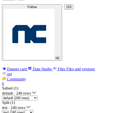
Follow
153
NC
Dataset card
Data Studio
Files
Files and versions
xet
Community
6
Subset (1)
default
·
240 rows
Split (1)
test
·
240 rows