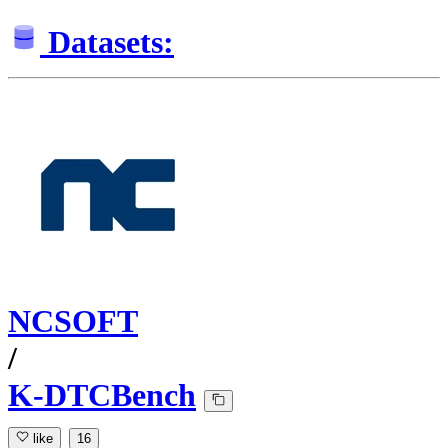
Datasets:
NCSOFT
/
K-DTCBench
like
16