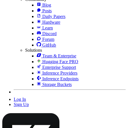
Blog
Posts
Daily Papers
Hardware
Learn
Discord
Forum
GitHub
Solutions
Team & Enterprise
Hugging Face PRO
Enterprise Support
Inference Providers
Inference Endpoints
Storage Buckets
Log In
Sign Up