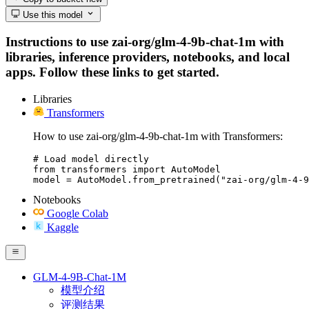
Use this model
Instructions to use zai-org/glm-4-9b-chat-1m with
libraries, inference providers, notebooks, and local
apps. Follow these links to get started.
Libraries
Transformers
How to use zai-org/glm-4-9b-chat-1m with Transformers:
# Load model directly

from transformers import AutoModel

model = AutoModel.from_pretrained("zai-org/glm-4-9
Notebooks
Google Colab
Kaggle
GLM-4-9B-Chat-1M
模型介绍
评测结果