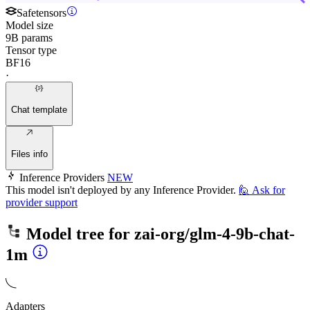
Safetensors
Model size
9B params
Tensor type
BF16
·
Chat template
Files info
Inference Providers
NEW
This model isn't deployed by any Inference Provider.
🙋
Ask for
provider support
Model tree for
zai-org/glm-4-9b-chat-
1m
Adapters