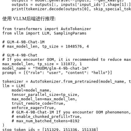
    outputs = model.generate(**inputs, **gen_kwargs)

    outputs = outputs[:, inputs[
'input_ids'
].shape[
1
]:]

print
(tokenizer.decode(outputs[
0
], skip_special_tok
使用 VLLM后端进行推理:
from
 transformers 
import
from
 vllm 
import
 LLM, SamplingParams

# GLM-4-9B-Chat-1M
# max_model_len, tp_size = 1048576, 4
# GLM-4-9B-Chat
# If you encounter OOM, it is recommended to reduce max
max_model_len, tp_size = 
131072
, 
1
model_name = 
"THUDM/glm-4-9b-chat-1m"
prompt = [{
"role"
: 
"user"
, 
"content"
: 
"hello"
}]

tokenizer = AutoTokenizer.from_pretrained(model_name, t
llm = LLM(

    model=model_name,

    tensor_parallel_size=tp_size,

    max_model_len=max_model_len,

    trust_remote_code=
True
,

    enforce_eager=
True
,

# GLM-4-9B-Chat-1M If you encounter OOM phenomenon,
# enable_chunked_prefill=True,
# max_num_batched_tokens=8192
)

stop_token_ids = [
151329
, 
151336
, 
151338
]
