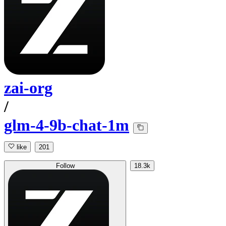
zai-org
/
glm-4-9b-chat-1m
like
201
Follow
18.3k