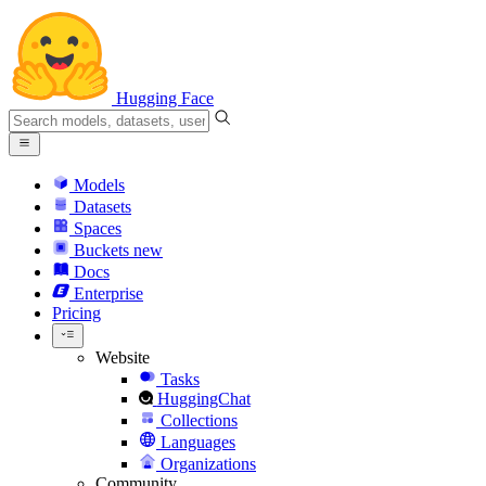
Hugging Face
Models
Datasets
Spaces
Buckets
new
Docs
Enterprise
Pricing
Website
Tasks
HuggingChat
Collections
Languages
Organizations
Community