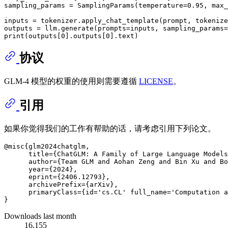
sampling_params = SamplingParams(temperature=
0.95
, max_
inputs = tokenizer.apply_chat_template(prompt, tokenize
print
(outputs[
0
].outputs[
0
协议
GLM-4 模型的权重的使用则需要遵循
LICENSE
。
引用
如果你觉得我们的工作有帮助的话，请考虑引用下列论文。
@misc{glm2024chatglm,

      title={ChatGLM: A Family of Large Language Models
      author={Team GLM and Aohan Zeng and Bin Xu and Bo
      year={2024},

      eprint={2406.12793},

      archivePrefix={arXiv},

      primaryClass={id='cs.CL' full_name='Computation a
Downloads last month
16,155