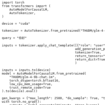
import
from
 transformers 
import
 (

    AutoModelForCausalLM,

    AutoTokenizer,

)

device = 
"cuda"
tokenizer = AutoTokenizer.from_pretrained(
"THUDM/glm-4-
query = 
"你好"
inputs = tokenizer.apply_chat_template([{
"role"
: 
"user"
                                       add_generation_p
                                       tokenize=
True
,

                                       return_tensors=
"
                                       return_dict=
True
                                       )

inputs = inputs.to(device)

model = AutoModelForCausalLM.from_pretrained(

"THUDM/glm-4-9b-chat-1m"
,

    torch_dtype=torch.bfloat16,

    low_cpu_mem_usage=
True
,

    trust_remote_code=
True
).to(device).
eval
()

gen_kwargs = {
"max_length"
: 
2500
, 
"do_sample"
: 
True
, 
"t
with
 torch.no_grad():
