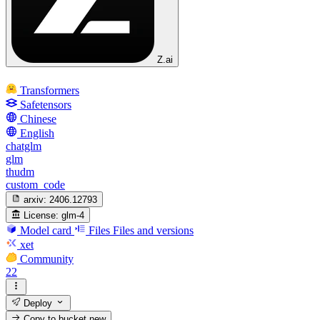
Z.ai
Transformers
Safetensors
Chinese
English
chatglm
glm
thudm
custom_code
arxiv:
2406.12793
License:
glm-4
Model card
Files
Files and versions
xet
Community
22
Deploy
Copy to bucket
new