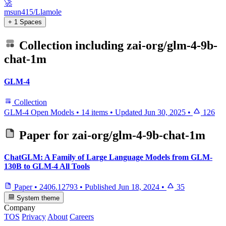
🚀
msun415/Llamole
+ 1 Spaces
Collection including
zai-org/glm-4-9b-
chat-1m
GLM-4
Collection
GLM-4 Open Models
•
14 items
•
Updated
Jun 30, 2025
•
126
Paper for
zai-org/glm-4-9b-chat-1m
ChatGLM: A Family of Large Language Models from GLM-
130B to GLM-4 All Tools
Paper
•
2406.12793
•
Published
Jun 18, 2024
•
35
System theme
Company
TOS
Privacy
About
Careers