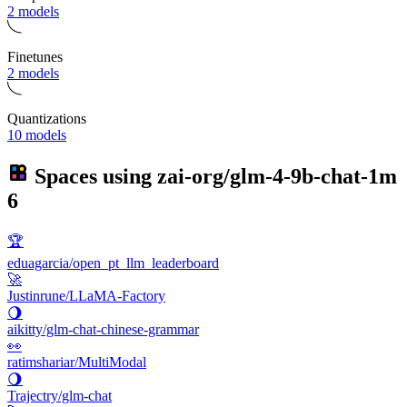
2 models
Finetunes
2 models
Quantizations
10 models
Spaces using
zai-org/glm-4-9b-chat-1m
6
🏆
eduagarcia/open_pt_llm_leaderboard
🚀
Justinrune/LLaMA-Factory
🌖
aikitty/glm-chat-chinese-grammar
👀
ratimshariar/MultiModal
🌖
Trajectry/glm-chat