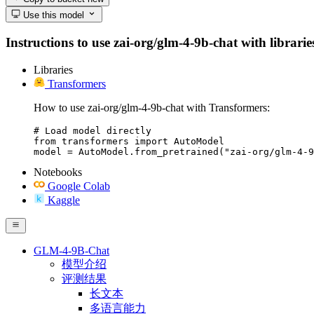
Use this model
Instructions to use zai-org/glm-4-9b-chat with librarie
Libraries
Transformers
How to use zai-org/glm-4-9b-chat with Transformers:
# Load model directly

from transformers import AutoModel

model = AutoModel.from_pretrained("zai-org/glm-4-9
Notebooks
Google Colab
Kaggle
GLM-4-9B-Chat
模型介绍
评测结果
长文本
多语言能力