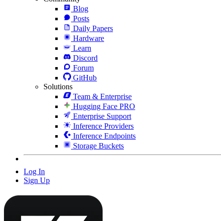
Blog
Posts
Daily Papers
Hardware
Learn
Discord
Forum
GitHub
Solutions
Team & Enterprise
Hugging Face PRO
Enterprise Support
Inference Providers
Inference Endpoints
Storage Buckets
Log In
Sign Up