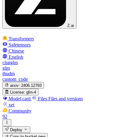
Z.ai
Transformers
Safetensors
Chinese
English
chatglm
glm
thudm
custom_code
arxiv:
2406.12793
License:
glm-4
Model card
Files
Files and versions
xet
Community
92
Deploy
Copy to bucket
new