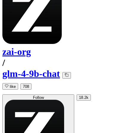
zai-org
/
glm-4-9b-chat
like
708
Follow
18.2k