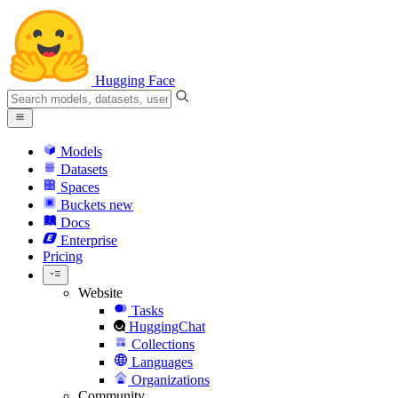
Hugging Face
Models
Datasets
Spaces
Buckets
new
Docs
Enterprise
Pricing
Website
Tasks
HuggingChat
Collections
Languages
Organizations
Community