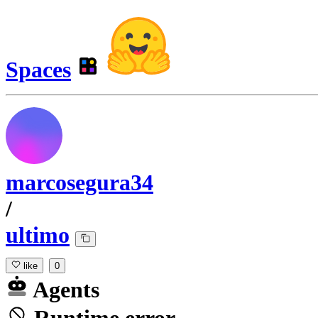
Spaces
marcosegura34
/
ultimo
like
0
Agents