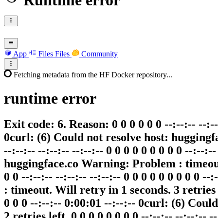
Runtime error
App
Files
Files
Community
Fetching metadata from the HF Docker repository...
runtime
error
Exit code: 6. Reason: 0 0 0 0 0 0 --:--:-- --:--:-
0curl: (6) Could not resolve host: huggingfa
--:--:-- --:--:-- --:--:-- 0 0 0 0 0 0 0 0 0 --:--
huggingface.co Warning: Problem : timeout. Wil
0 0 --:--:-- --:--:-- --:--:-- 0 0 0 0 0 0 0 0
: timeout. Will retry in 1 seconds. 3 retries left
0 0 0 --:--:-- 0:00:01 --:--:-- 0curl: (6) C
2 retries left. 0 0 0 0 0 0 0 0 --:--:-- --:--:-- -