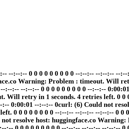
- --:--:-- 0 0 0 0 0 0 0 0 0 --:--:-- --:--:-- --:--
ce.co Warning: Problem : timeout. Will retry 
:-- --:--:-- --:--:-- 0 0 0 0 0 0 0 0 0 --:--:-- 0:0
l retry in 1 seconds. 4 retries left. 0 0 0 0 0 
 0 --:--:-- 0:00:01 --:--:-- 0curl: (6) Could no
. 0 0 0 0 0 0 0 0 --:--:-- --:--:-- --:--:-- 0 0 0 
ould not resolve host: huggingface.co Warning:
-:--:-- 0 0 0 0 0 0 0 0 0 --:--:-- --:--:-- --:--:-- 