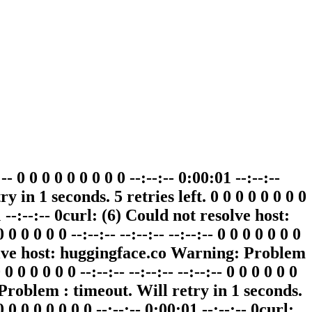
:-- 0 0 0 0 0 0 0 0 0 --:--:-- 0:00:01 --:--:--
in 1 seconds. 5 retries left. 0 0 0 0 0 0 0 0
0:01 --:--:-- 0curl: (6) Could not resolve host:
0 0 0 --:--:-- --:--:-- --:--:-- 0 0 0 0 0 0 0
t resolve host: huggingface.co Warning: Problem
0 0 0 0 0 0 --:--:-- --:--:-- --:--:-- 0 0 0 0 0 0
 Problem : timeout. Will retry in 1 seconds.
0 0 0 0 0 0 0 0 0 --:--:-- 0:00:01 --:--:-- 0curl: