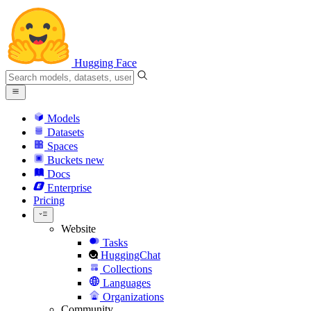
Hugging Face
Models
Datasets
Spaces
Buckets
new
Docs
Enterprise
Pricing
Website
Tasks
HuggingChat
Collections
Languages
Organizations
Community