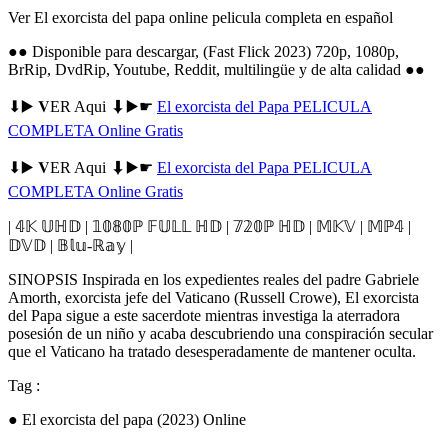
Ver El exorcista del papa online pelicula completa en español
●● Disponible para descargar, (Fast Flick 2023) 720p, 1080p,
BrRip, DvdRip, Youtube, Reddit, multilingüe y de alta calidad ●●
⬇▶️ 𝐕ER Aqui ⬇▶️☛
El exorcista del Papa PELICULA
COMPLETA Online Gratis
⬇▶️ 𝐕ER Aqui ⬇▶️☛
El exorcista del Papa PELICULA
COMPLETA Online Gratis
| 𝟜𝕂 𝕌ℍ𝔻 | 𝟙𝟘𝟠𝟘ℙ 𝔽𝕌𝕃𝕃 ℍ𝔻 | 𝟟𝟚𝟘ℙ ℍ𝔻 | 𝕄𝕂𝕍 | 𝕄ℙ𝟜 |
𝔻𝕍𝔻 | 𝔹𝕝𝕦-ℝ𝕒𝕪 |
SINOPSIS Inspirada en los expedientes reales del padre Gabriele
Amorth, exorcista jefe del Vaticano (Russell Crowe), El exorcista
del Papa sigue a este sacerdote mientras investiga la aterradora
posesión de un niño y acaba descubriendo una conspiración secular
que el Vaticano ha tratado desesperadamente de mantener oculta.
Tag :
● El exorcista del papa (2023) Online