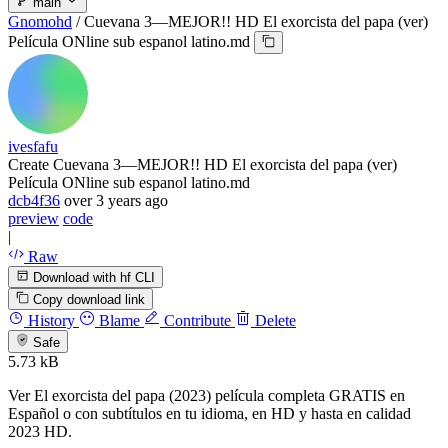
main
Gnomohd
/
Cuevana 3—MEJOR!! HD El exorcista del papa (ver)
Película ONline sub espanol latino.md
ivesfafu
Create Cuevana 3—MEJOR!! HD El exorcista del papa (ver)
Película ONline sub espanol latino.md
dcb4f36
over 3 years ago
preview
code
|
Raw
Download with hf CLI
Copy download link
History
Blame
Contribute
Delete
Safe
5.73 kB
Ver El exorcista del papa (2023) película completa GRATIS en
Español o con subtítulos en tu idioma, en HD y hasta en calidad
2023 HD.