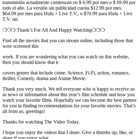
transmisión actualmente comienzan en $ 6.99 por mes o $ 69.99 por
todo el año. La versión sin publicidad cuesta $12.99 por mes,
$64.99 por mes para Hulu + Live T.V., o $70.99 para Hulu + Live
T.V. sin
❍❍❍ Thank’s For All And Happy Watching❍❍❍
Find all the movies that you can stream online, including those that
were screened this
week. If you are wondering what you can watch on this website,
then you should know that it
covers genres that include crime, Science, Fi-Fi, action, romance,
thriller, Comedy, drama and Anime Movie.
Thank you very much. We tell everyone who is happy to receive us
as news or information about this year’s film schedule and how you
watch your favorite films. Hopefully we can become the best partner
for you in finding recommendations for your favorite movies. That’s
all from us, greetings!
Thanks for watching The Video Today.
I hope you enjoy the videos that I share. Give a thumbs up, like, or
share if you enjoy what