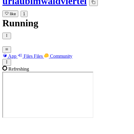
urlaubimwaldviertel
like
1
Running
App
Files
Files
Community
Refreshing